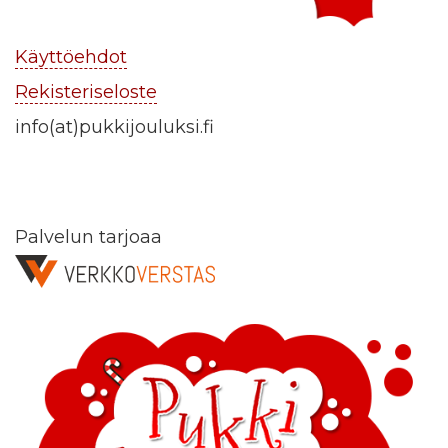
Käyttöehdot
Rekisteriseloste
info(at)pukkijouluksi.fi
Palvelun tarjoaa