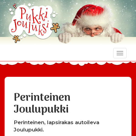
Toggle
naviga
Perinteinen
Joulupukki
Perinteinen, lapsirakas autoileva
Joulupukki.