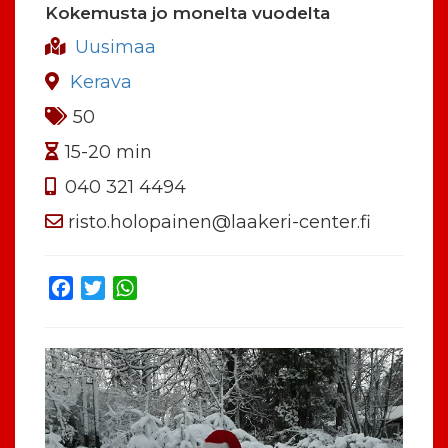
Kokemusta jo monelta vuodelta
Uusimaa
Kerava
50
15-20 min
040 321 4494
risto.holopainen@laakeri-center.fi
Facebook
Twitter
WhatsApp