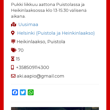
Pukki liikkuu aattona Puistolassa ja
Heikinlaaksossa klo 13-15:30 välisenä
aikana.
Uusimaa
Helsinki (Puistola ja Heinkinlaakso)
Heikinlaakso, Puistola
70
15
+358509114300
aki.aapio@gmail.com
Facebook
Twitter
WhatsApp