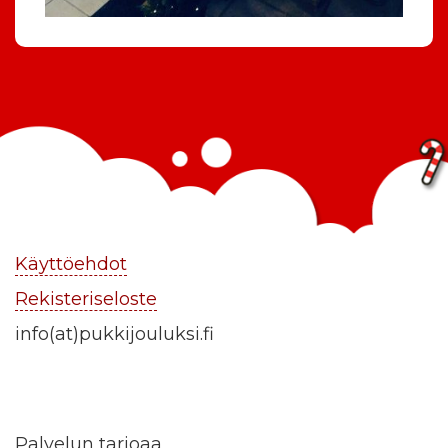
Käyttöehdot
Rekisteriseloste
info(at)pukkijouluksi.fi
Palvelun tarjoaa