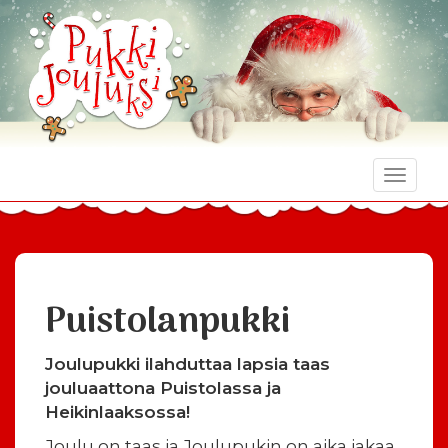
Toggle
naviga
Puistolanpukki
Joulupukki ilahduttaa lapsia taas
jouluaattona Puistolassa ja
Heikinlaaksossa!
Joulu on taas ja Joulupukin on aika jakaa