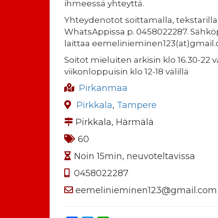
ihmeessä yhteyttä.
Yhteydenotot soittamalla, tekstarilla 
WhatsAppissa p. 0458022287. Sähköp
laittaa eemelinieminen123(at)gmail
Soitot mieluiten arkisin klo 16.30-22 väl
viikonloppuisin klo 12-18 välillä
Pirkanmaa
Pirkkala
,
Tampere
Pirkkala, Härmälä
60
Noin 15min, neuvoteltavissa
0458022287
eemelinieminen123@gmail.com