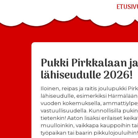
ETUSIV
Pukki Pirkkalaan j
lähiseudulle 2026!
Iloinen, reipas ja raitis joulupukki Pir
lähiseudulle, esimerkiksi Härmälään.
vuoden kokemuksella, ammattiylpey
vastuullisuudella. Kunnollisilla pukin
tietenkin! Aaton lisäksi erilaiset keik
muulloinkin, vaikkapa kauppoihin ta
työpaikan tai baarin pikkulojouluihin