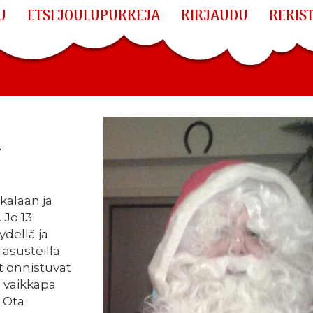
U
ETSI JOULUPUKKEJA
KIRJAUDU
REKIS
a
kkalaan ja
 Jo 13
dellä ja
 asusteilla
at onnistuvat
i vaikkapa
! Ota