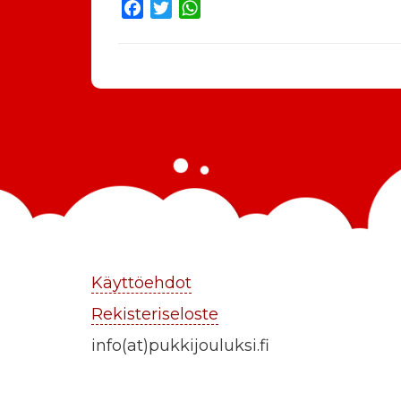
Facebook
Twitter
WhatsApp
Käyttöehdot
Rekisteriseloste
info(at)pukkijouluksi.fi