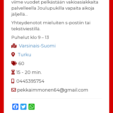
viime vuodet pelkästään vakioasiakkaita
palvelleella Joulupukilla vapaita aikoja
jäljellä…
Yhteydenotot mieluiten s-postiin tai
tekstiviestillä.
Puhelut klo 9 – 13
Varsinais-Suomi
Turku
60
15 - 20 min.
0445395754
pekkaimmonen64@gmail.com
Facebook
Twitter
WhatsApp