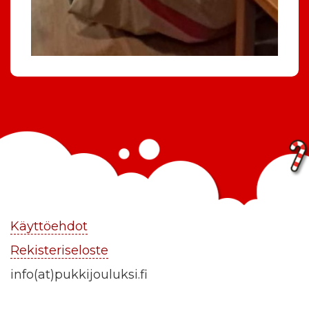
Käyttöehdot
Rekisteriseloste
info(at)pukkijouluksi.fi