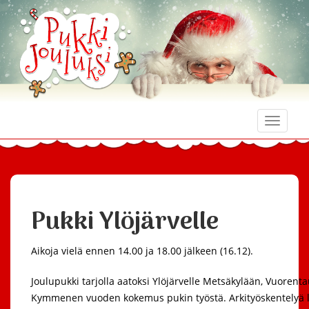
Toggle
naviga
Pukki Ylöjärvelle
Aikoja vielä ennen 14.00 ja 18.00 jälkeen (16.12).
Joulupukki tarjolla aatoksi Ylöjärvelle Metsäkylään, Vuoren
Kymmenen vuoden kokemus pukin työstä. Arkityöskentelyä las