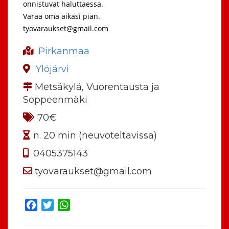
onnistuvat haluttaessa.
Varaa oma aikasi pian.
tyovaraukset@gmail.com
Pirkanmaa
Ylöjärvi
Metsäkylä, Vuorentausta ja
Soppeenmäki
70€
n. 20 min (neuvoteltavissa)
0405375143
tyovaraukset@gmail.com
Facebook
Twitter
WhatsApp