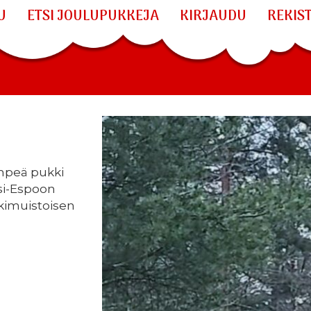
U
ETSI JOULUPUKKEJA
KIRJAUDU
REKIS
empeä pukki
nsi-Espoon
ikimuistoisen