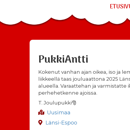
ETUSIV
PukkiAntti
Kokenut vanhan ajan oikea, iso ja l
liikkeellä taas jouluaattona 2025 Lä
alueella. Varaattehan ja varmistatte 
perhehetkenne ajoissa.
T. Joulupukki🎅
Uusimaa
Länsi-Espoo