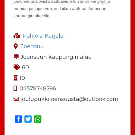
joulumieltä luovista aattoavierailuista on kertynyt jo
monien joulujen verran. Liikun aattona Joensuun
kaupungin alueella.
Pohjois-Karjala
Joensuu
Joensuun kaupungin alue
60
10
04578748596
joulupukkijoensuusta@outlook.com
Facebook
Twitter
WhatsApp