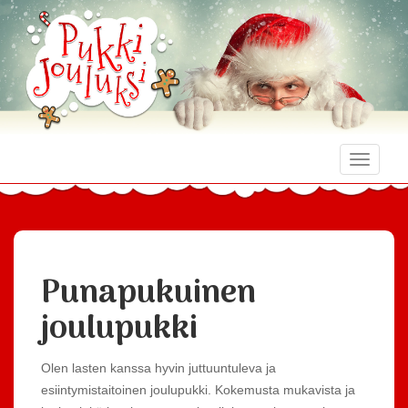
Toggle
naviga
Punapukuinen
joulupukki
Olen lasten kanssa hyvin juttuuntuleva ja
esiintymistaitoinen joulupukki. Kokemusta mukavista ja