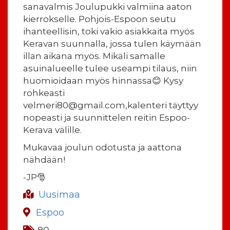
sanavalmis Joulupukki valmiina aaton
kierrokselle. Pohjois-Espoon seutu
ihanteellisin, toki vakio asiakkaita myös
Keravan suunnalla, jossa tulen käymään
illan aikana myös. Mikäli samalle
asuinalueelle tulee useampi tilaus, niin
huomioidaan myös hinnassa😊 Kysy
rohkeasti
velmeri80@gmail.com,kalenteri täyttyy
nopeasti ja suunnittelen reitin Espoo-
Kerava välille.
Mukavaa joulun odotusta ja aattona
nähdään!
-JP🎅
Uusimaa
Espoo