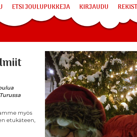
U
ETSI JOULUPUKKEJA
KIRJAUDU
REKIS
lmiit
joulua
 Turussa
osaamme myös
en etukäteen,