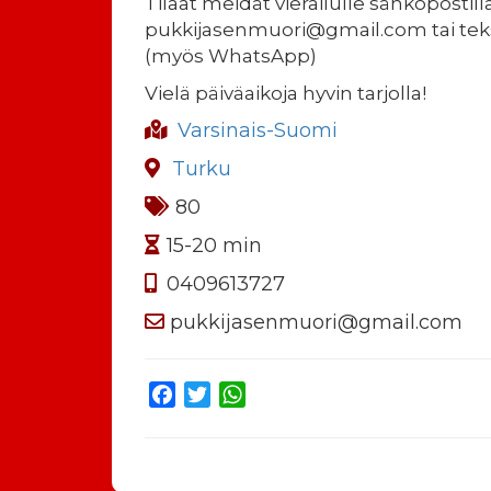
Tilaat meidät vierailulle sähköpostilla
pukkijasenmuori@gmail.com tai tekst
(myös WhatsApp)
Vielä päiväaikoja hyvin tarjolla!
Varsinais-Suomi
Turku
80
15-20 min
0409613727
pukkijasenmuori@gmail.com
Facebook
Twitter
WhatsApp