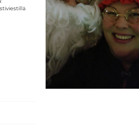
:
iviestillä