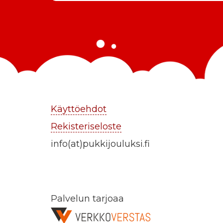
Käyttöehdot
Rekisteriseloste
info(at)pukkijouluksi.fi
Palvelun tarjoaa