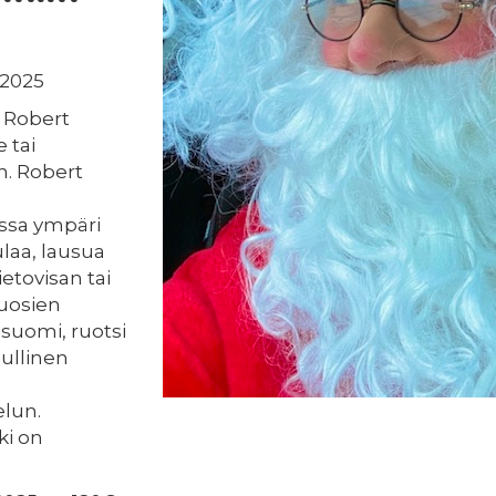
 2025
n Robert
 tai
n. Robert
,
issa ympäri
ulaa, lausua
ietovisan tai
vuosien
suomi, ruotsi
uullinen
lun.
ki on