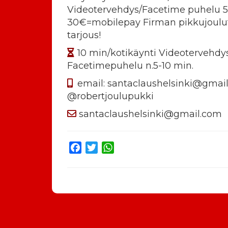
Videotervehdys/Facetime puhelu 5-
30€=mobilepay Firman pikkujoulu
tarjous!
10 min/kotikäynti Videotervehdys
Facetimepuhelu n.5-10 min.
email: santaclaushelsinki@gmai
@robertjoulupukki
santaclaushelsinki@gmail.com
Facebook
Twitter
WhatsApp