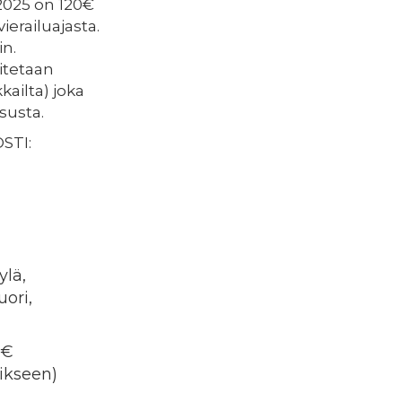
2025 on 120€
ierailuajasta.
in.
itetaan
kailta) joka
susta.
STI:
ylä,
uori,
0€
rikseen)