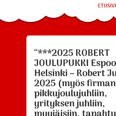
ETUSIV
“***2025 ROBERT
JOULUPUKKI Espoo
Helsinki – Robert J
2025 (myös firman
pikkujoulujuhliin,
yrityksen juhliin,
myyjäisiin, tapaht