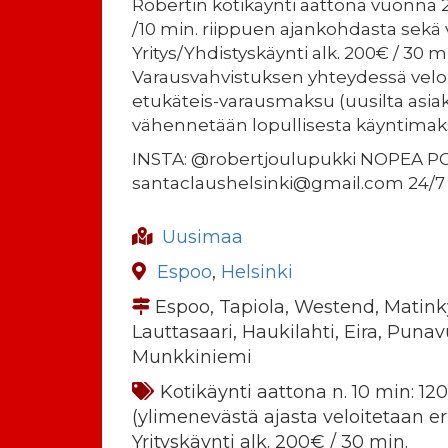
Robertin kotikäynti aattona vuonna 
/10 min. riippuen ajankohdasta sekä v
Yritys/Yhdistyskäynti alk. 200€ / 30 m
Varausvahvistuksen yhteydessä velo
etukäteis-varausmaksu (uusilta asiak
vähennetään lopullisesta käyntimak
INSTA: @robertjoulupukki NOPEA PO
santaclaushelsinki@gmail.com 24/7
Uusimaa
Espoo
,
Helsinki
Espoo, Tapiola, Westend, Matink
Lauttasaari, Haukilahti, Eira, Punav
Munkkiniemi
Kotikäynti aattona n. 10 min: 12
(ylimenevästä ajasta veloitetaan e
Yrityskäynti alk. 200€ / 30 min.