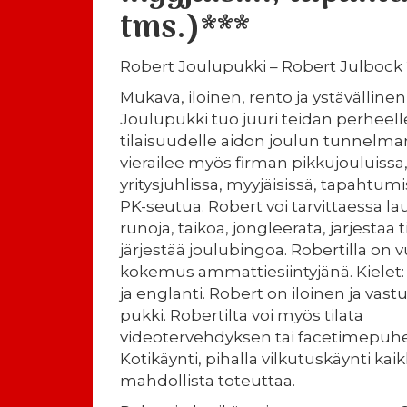
tms.)***
Robert Joulupukki – Robert Julbock
Mukava, iloinen, rento ja ystävälline
Joulupukki tuo juuri teidän perheelle
tilaisuudelle aidon joulun tunnelma
vierailee myös firman pikkujouluissa
yritysjuhlissa, myyjäisissä, tapahtum
PK-seutua. Robert voi tarvittaessa la
runoja, taikoa, jongleerata, järjestää t
järjestää joulubingoa. Robertilla on 
kokemus ammattiesiintyjänä. Kielet: 
ja englanti. Robert on iloinen ja vast
pukki. Robertilta voi myös tilata
videotervehdyksen tai facetimepuhe
Kotikäynti, pihalla vilkutuskäynti kaik
mahdollista toteuttaa.