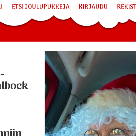
U
ETSI JOULUPUKKEJA
KIRJAUDU
REKIS
-
ulbock
umiin