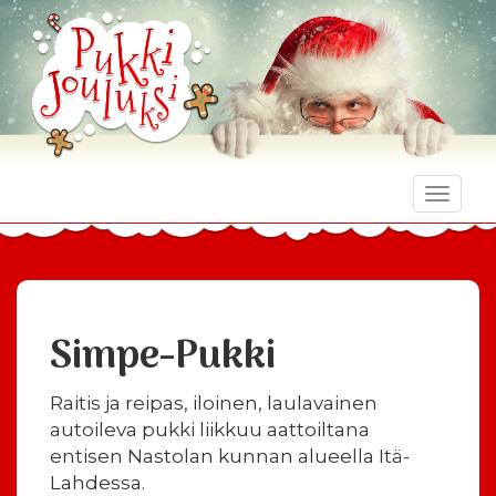
Toggle
naviga
Simpe-Pukki
Raitis ja reipas, iloinen, laulavainen
autoileva pukki liikkuu aattoiltana
entisen Nastolan kunnan alueella Itä-
Lahdessa.