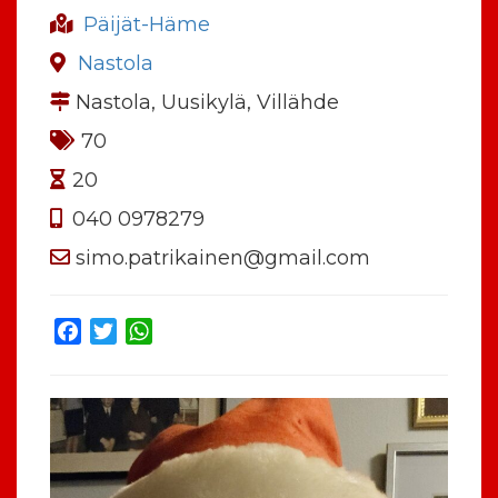
Päijät-Häme
Nastola
Nastola, Uusikylä, Villähde
70
20
040 0978279
simo.patrikainen@gmail.com
Facebook
Twitter
WhatsApp