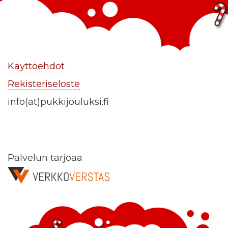
Käyttöehdot
Rekisteriseloste
info(at)pukkijouluksi.fi
Palvelun tarjoaa