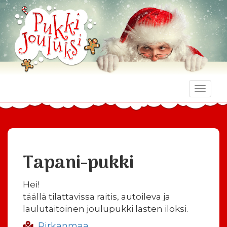
Toggle
naviga
Tapani-pukki
Hei!
täällä tilattavissa raitis, autoileva ja
laulutaitoinen joulupukki lasten iloksi.
Pirkanmaa