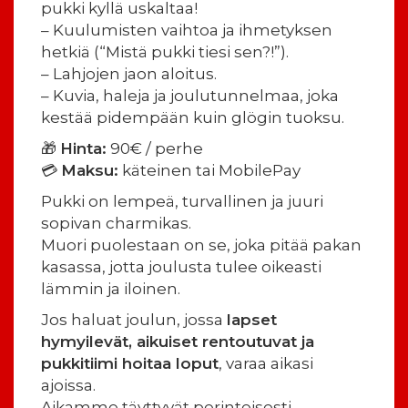
pukki kyllä uskaltaa!
– Kuulumisten vaihtoa ja ihmetyksen
hetkiä (“Mistä pukki tiesi sen?!”).
– Lahjojen jaon aloitus.
– Kuvia, haleja ja joulutunnelmaa, joka
kestää pidempään kuin glögin tuoksu.
🎁
Hinta:
90€ / perhe
💳
Maksu:
käteinen tai MobilePay
Pukki on lempeä, turvallinen ja juuri
sopivan charmikas.
Muori puolestaan on se, joka pitää pakan
kasassa, jotta joulusta tulee oikeasti
lämmin ja iloinen.
Jos haluat joulun, jossa
lapset
hymyilevät, aikuiset rentoutuvat ja
pukkitiimi hoitaa loput
, varaa aikasi
ajoissa.
Aikamme täyttyvät perinteisesti