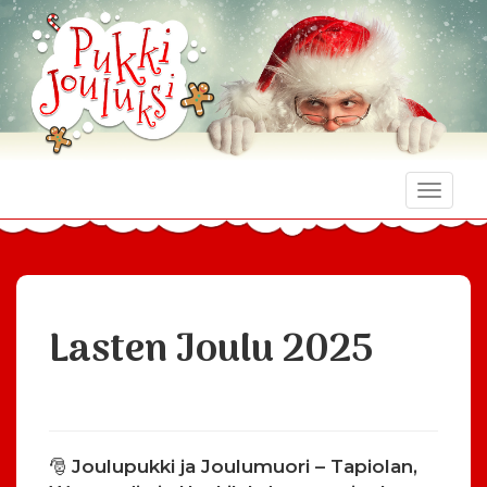
Toggle
naviga
Lasten Joulu 2025
🎅
Joulupukki ja Joulumuori – Tapiolan,