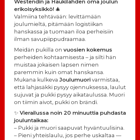
Westendin ja Haukilahden oma joulun
erikoisyksikkö!
🎄
Valmiina tehtävään: levittämään
joulumieltä, pitämään logistiikan
hanskassa ja tuomaan iloa perheisiin
ilman savupiippudraamaa.
Meidän pukilla on
vuosien kokemus
perheiden kohtaamisesta – ja silti hän
muistaa jokaisen lapsen nimen
paremmin kuin omat hanskansa.
Mukana kulkeva
Joulumuori
varmistaa,
että lahjasäkki pysyy ojennuksessa, laulut
sujuvat ja pukki pysyy aikataulussa. Muori
on tiimin aivot, pukki on brändi.
✨
Vierailussa noin 20 minuuttia puhdasta
jouluntaikaa:
– Pukki ja muori saapuvat hyväntuulisina.
– Pieni yhteislaulu, jos perhe uskaltaa —