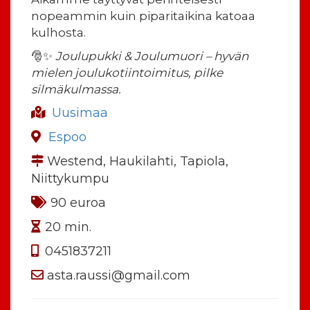
nopeammin kuin piparitaikina katoaa
kulhosta.
🎅✨
Joulupukki & Joulumuori – hyvän
mielen joulukotiintoimitus, pilke
silmäkulmassa.
Uusimaa
Espoo
Westend, Haukilahti, Tapiola,
Niittykumpu
90 euroa
20 min.
0451837211
asta.raussi@gmail.com