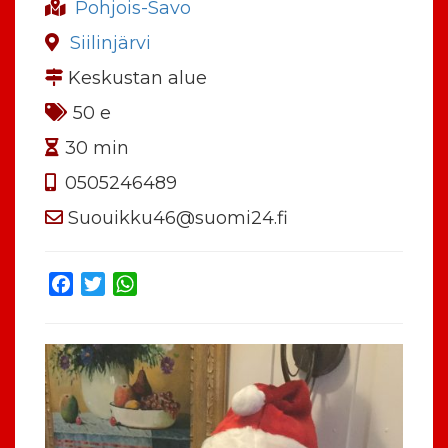
Pohjois-Savo
Siilinjärvi
Keskustan alue
50 e
30 min
0505246489
Suouikku46@suomi24.fi
Facebook
Twitter
WhatsApp