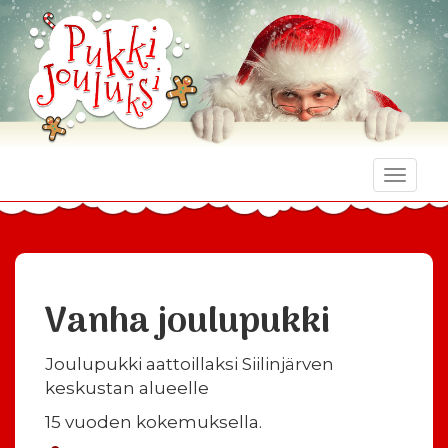
Toggle
naviga
Vanha joulupukki
Joulupukki aattoillaksi Siilinjärven
keskustan alueelle
15 vuoden kokemuksella.