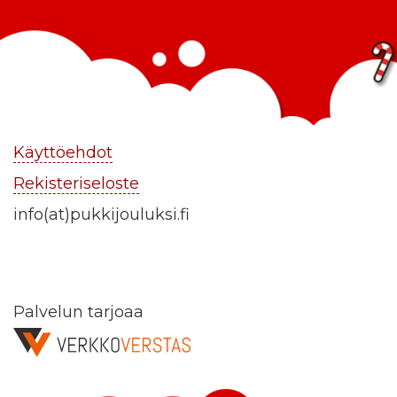
Käyttöehdot
Rekisteriseloste
info(at)pukkijouluksi.fi
Palvelun tarjoaa