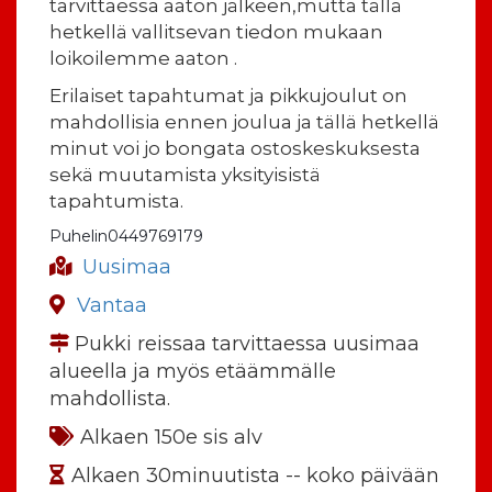
tarvittaessa aaton jälkeen,mutta tällä
hetkellä vallitsevan tiedon mukaan
loikoilemme aaton .
Erilaiset tapahtumat ja pikkujoulut on
mahdollisia ennen joulua ja tällä hetkellä
minut voi jo bongata ostoskeskuksesta
sekä muutamista yksityisistä
tapahtumista.
Puhelin0449769179
Uusimaa
Vantaa
Pukki reissaa tarvittaessa uusimaa
alueella ja myös etäämmälle
mahdollista.
Alkaen 150e sis alv
Alkaen 30minuutista -- koko päivään