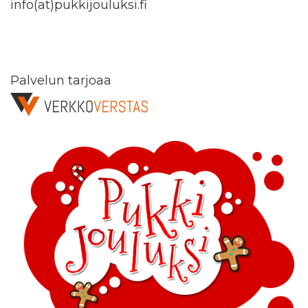
info(at)pukkijouluksi.fi
Palvelun tarjoaa