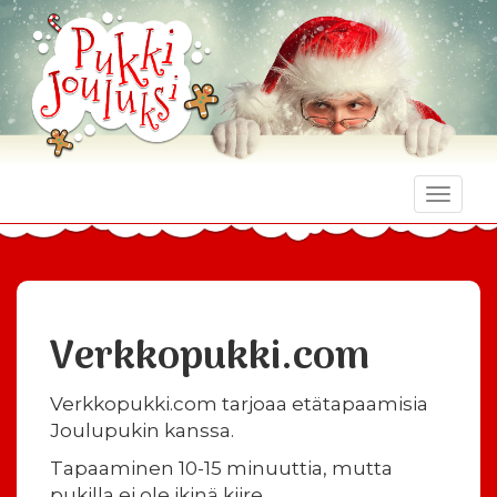
Toggle
naviga
Verkkopukki.com
Verkkopukki.com tarjoaa etätapaamisia
Joulupukin kanssa.
Tapaaminen 10-15 minuuttia, mutta
pukilla ei ole ikinä kiire.