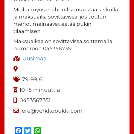
Meiltä myös mahdollisuus ostaa laskulla
ja maksuaika sovittavissa, jos Joulun
menot meinaavat estää pukin
tilaamisen.
Maksuaikaa on sovittavissa soittamalla
numeroon 0453567351
Uusimaa
79-99 €
10-15 minuuttia
0453567351
jere@verkkopukki.com
Facebook
Twitter
WhatsApp