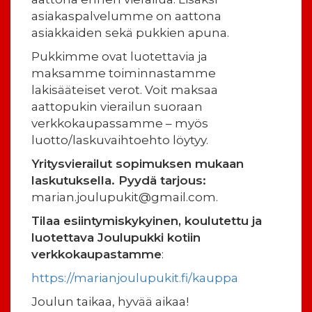
asiakaspalvelumme on aattona
asiakkaiden sekä pukkien apuna.
Pukkimme ovat luotettavia ja
maksamme toiminnastamme
lakisääteiset verot. Voit maksaa
aattopukin vierailun suoraan
verkkokaupassamme – myös
luotto/laskuvaihtoehto löytyy.
Yritysvierailut sopimuksen mukaan
laskutuksella. Pyydä tarjous:
marian.joulupukit@gmail.com.
Tilaa esiintymiskykyinen, koulutettu ja
luotettava
Joulupukki kotiin
verkkokaupastamme
:
https://marianjoulupukit.fi/kauppa
Joulun taikaa, hyvää aikaa!