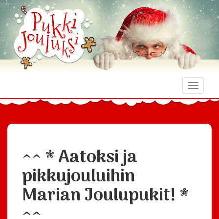
Toggle
naviga
^^ * Aatoksi ja
pikkujouluihin
Marian Joulupukit! *
^^