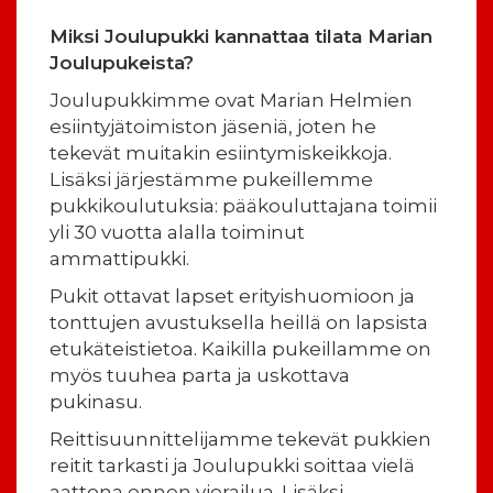
Miksi Joulupukki kannattaa tilata Marian
Joulupukeista?
Joulupukkimme ovat Marian Helmien
esiintyjätoimiston jäseniä, joten he
tekevät muitakin esiintymiskeikkoja.
Lisäksi järjestämme pukeillemme
pukkikoulutuksia: pääkouluttajana toimii
yli 30 vuotta alalla toiminut
ammattipukki.
Pukit ottavat lapset erityishuomioon ja
tonttujen avustuksella heillä on lapsista
etukäteistietoa. Kaikilla pukeillamme on
myös tuuhea parta ja uskottava
pukinasu.
Reittisuunnittelijamme tekevät pukkien
reitit tarkasti ja Joulupukki soittaa vielä
aattona ennen vierailua. Lisäksi