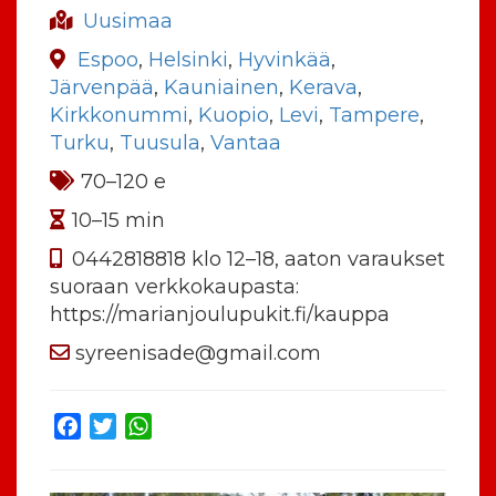
Uusimaa
Espoo
,
Helsinki
,
Hyvinkää
,
Järvenpää
,
Kauniainen
,
Kerava
,
Kirkkonummi
,
Kuopio
,
Levi
,
Tampere
,
Turku
,
Tuusula
,
Vantaa
70–120 e
10–15 min
0442818818 klo 12–18, aaton varaukset
suoraan verkkokaupasta:
https://marianjoulupukit.fi/kauppa
syreenisade@gmail.com
Facebook
Twitter
WhatsApp