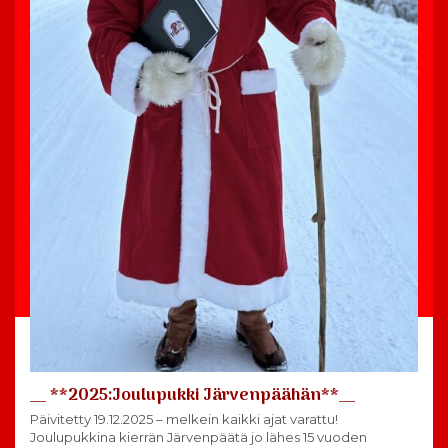
__ **2025:Joulupukki Järvenpäähän**__
Päivitetty 19.12.2025 – melkein kaikki ajat varattu!
Joulupukkina kierrän Järvenpäätä jo lähes 15 vuoden