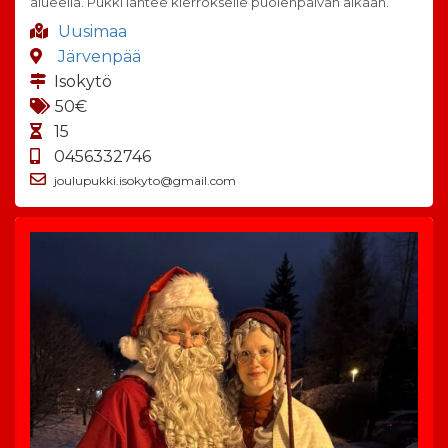
alueella. Pukki lähtee kierrokselle puolenpäivän aikaan.
Uusimaa
Järvenpää
Isokytö
50€
15
0456332746
joulupukki.isokyto@gmail.com