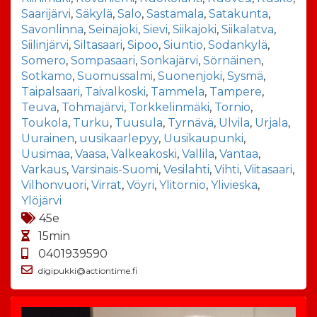
Saarijärvi
,
Säkylä
,
Salo
,
Sastamala
,
Satakunta
,
Savonlinna
,
Seinäjoki
,
Sievi
,
Siikajoki
,
Siikalatva
,
Siilinjärvi
,
Siltasaari
,
Sipoo
,
Siuntio
,
Sodankylä
,
Somero
,
Sompasaari
,
Sonkajärvi
,
Sörnäinen
,
Sotkamo
,
Suomussalmi
,
Suonenjoki
,
Sysmä
,
Taipalsaari
,
Taivalkoski
,
Tammela
,
Tampere
,
Teuva
,
Tohmajärvi
,
Torkkelinmäki
,
Tornio
,
Toukola
,
Turku
,
Tuusula
,
Tyrnävä
,
Ulvila
,
Urjala
,
Uurainen
,
uusikaarlepyy
,
Uusikaupunki
,
Uusimaa
,
Vaasa
,
Valkeakoski
,
Vallila
,
Vantaa
,
Varkaus
,
Varsinais-Suomi
,
Vesilahti
,
Vihti
,
Viitasaari
,
Vilhonvuori
,
Virrat
,
Vöyri
,
Ylitornio
,
Ylivieska
,
Ylöjärvi
45e
15min
0401939590
digipukki@actiontime.fi