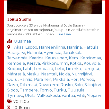
Joulu Suomi
Joulupukkeja 53 eri paikkakunnalla! Joulu Suomi -
ohjelmatoimisto on tarjonnut joulupukin vierailuita koteihin
vuodesta 2009 lähtien. Ennen
… Lue lisää
Uusimaa
Akaa
,
Espoo
,
Hämeenlinna
,
Hamina
,
Hattula
,
Hausjärvi
,
Helsinki
,
Hyvinkää
,
Janakkala
,
Järvenpää
,
Kaarina
,
Kauniainen
,
Kemi
,
Keminmaa
,
Kempele
,
Kerava
,
Kirkkonummi
,
Kotka.
,
Kouvola
,
Kuopio
,
Lahti
,
Lempäälä
,
Lieto
,
Liminka
,
Lumijoki
,
Mäntsälä
,
Masku
,
Naantali
,
Nokia
,
Nurmijärvi
,
Oulu
,
Paimio
,
Parainen
,
Pirkkala
,
Pori
,
Porvoo
,
Raisio
,
Riihimäki
,
Rovaniemi
,
Rusko
,
Salo
,
Siilinjärvi
,
Sipoo
,
Tampere
,
Tornio
,
Turku
,
Tuusula
,
Tyrnävä
,
Ulvila
,
Valkeakoski
,
Vantaa
,
Vihti
,
Ylöjärvi
70-120e
10-15min