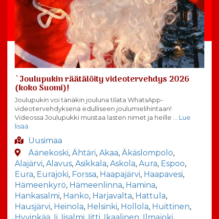
`Joulupukin räätälöity videotervehdys 2026
(koko Suomi)!
Joulupukin voi tänäkin jouluna tilata WhatsApp-
videotervehdyksenä edulliseen joulumielihintaan!
Videossa Joulupukki muistaa lasten nimet ja heille
… Lue
lisää
Uusimaa
Äänekoski
,
Ähtäri
,
Akaa
,
Äkäslompolo
,
Alajärvi
,
Alavus
,
Asikkala
,
Askola
,
Aura
,
Espoo
,
Eura
,
Eurajoki
,
Forssa
,
Haapajärvi
,
Haapavesi
,
Hämeenkyrö
,
Hämeenlinna
,
Hamina
,
Hankasalmi
,
Hanko
,
Harjavalta
,
Hattula
,
Hausjärvi
,
Heinola
,
Helsinki
,
Hollola
,
Huittinen
,
Hyvinkää
,
Ii
,
Iisalmi
,
Iitti
,
Ikaalinen
,
Ilmajoki
,