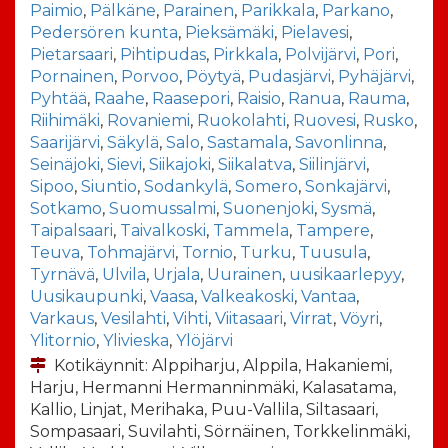
Paimio
,
Pälkäne
,
Parainen
,
Parikkala
,
Parkano
,
Pedersören kunta
,
Pieksämäki
,
Pielavesi
,
Pietarsaari
,
Pihtipudas
,
Pirkkala
,
Polvijärvi
,
Pori
,
Pornainen
,
Porvoo
,
Pöytyä
,
Pudasjärvi
,
Pyhäjärvi
,
Pyhtää
,
Raahe
,
Raasepori
,
Raisio
,
Ranua
,
Rauma
,
Riihimäki
,
Rovaniemi
,
Ruokolahti
,
Ruovesi
,
Rusko
,
Saarijärvi
,
Säkylä
,
Salo
,
Sastamala
,
Savonlinna
,
Seinäjoki
,
Sievi
,
Siikajoki
,
Siikalatva
,
Siilinjärvi
,
Sipoo
,
Siuntio
,
Sodankylä
,
Somero
,
Sonkajärvi
,
Sotkamo
,
Suomussalmi
,
Suonenjoki
,
Sysmä
,
Taipalsaari
,
Taivalkoski
,
Tammela
,
Tampere
,
Teuva
,
Tohmajärvi
,
Tornio
,
Turku
,
Tuusula
,
Tyrnävä
,
Ulvila
,
Urjala
,
Uurainen
,
uusikaarlepyy
,
Uusikaupunki
,
Vaasa
,
Valkeakoski
,
Vantaa
,
Varkaus
,
Vesilahti
,
Vihti
,
Viitasaari
,
Virrat
,
Vöyri
,
Ylitornio
,
Ylivieska
,
Ylöjärvi
Kotikäynnit: Alppiharju, Alppila, Hakaniemi,
Harju, Hermanni Hermanninmäki, Kalasatama,
Kallio, Linjat, Merihaka, Puu-Vallila, Siltasaari,
Sompasaari, Suvilahti, Sörnäinen, Torkkelinmäki,