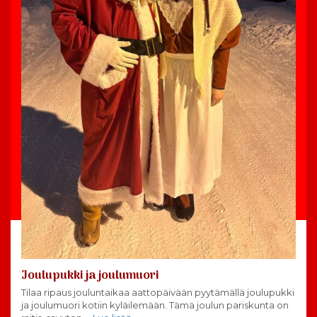
Joulupukki ja joulumuori
Tilaa ripaus jouluntaikaa aattopäivään pyytämällä joulupukki
ja joulumuori kotiin kyläilemään. Tämä joulun pariskunta on