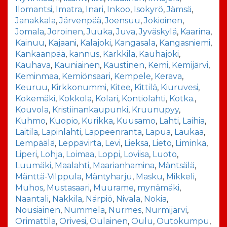
Ilomantsi
,
Imatra
,
Inari
,
Inkoo
,
Isokyrö
,
Jämsä
,
Janakkala
,
Järvenpää
,
Joensuu
,
Jokioinen
,
Jomala
,
Joroinen
,
Juuka
,
Juva
,
Jyväskylä
,
Kaarina
,
Kainuu
,
Kajaani
,
Kalajoki
,
Kangasala
,
Kangasniemi
,
Kankaanpää
,
kannus
,
Karkkila
,
Kauhajoki
,
Kauhava
,
Kauniainen
,
Kaustinen
,
Kemi
,
Kemijärvi
,
Keminmaa
,
Kemiönsaari
,
Kempele
,
Kerava
,
Keuruu
,
Kirkkonummi
,
Kitee
,
Kittilä
,
Kiuruvesi
,
Kokemäki
,
Kokkola
,
Kolari
,
Kontiolahti
,
Kotka.
,
Kouvola
,
Kristiinankaupunki
,
Kruunupyy
,
Kuhmo
,
Kuopio
,
Kurikka
,
Kuusamo
,
Lahti
,
Laihia
,
Laitila
,
Lapinlahti
,
Lappeenranta
,
Lapua
,
Laukaa
,
Lempäälä
,
Leppävirta
,
Levi
,
Lieksa
,
Lieto
,
Liminka
,
Liperi
,
Lohja
,
Loimaa
,
Loppi
,
Loviisa
,
Luoto
,
Luumäki
,
Maalahti
,
Maarianhamina
,
Mäntsälä
,
Mänttä-Vilppula
,
Mäntyharju
,
Masku
,
Mikkeli
,
Muhos
,
Mustasaari
,
Muurame
,
mynämäki
,
Naantali
,
Nakkila
,
Närpiö
,
Nivala
,
Nokia
,
Nousiainen
,
Nummela
,
Nurmes
,
Nurmijärvi
,
Orimattila
,
Orivesi
,
Oulainen
,
Oulu
,
Outokumpu
,