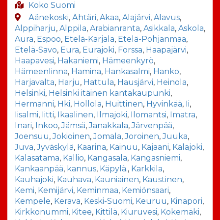
Koko Suomi
Äänekoski
,
Ähtäri
,
Akaa
,
Alajärvi
,
Alavus
,
Alppiharju
,
Alppila
,
Arabianranta
,
Asikkala
,
Askola
,
Aura
,
Espoo
,
Etelä-Karjala
,
Etelä-Pohjanmaa
,
Etelä-Savo
,
Eura
,
Eurajoki
,
Forssa
,
Haapajärvi
,
Haapavesi
,
Hakaniemi
,
Hämeenkyrö
,
Hämeenlinna
,
Hamina
,
Hankasalmi
,
Hanko
,
Harjavalta
,
Harju
,
Hattula
,
Hausjärvi
,
Heinola
,
Helsinki
,
Helsinki itäinen kantakaupunki
,
Hermanni
,
Hki
,
Hollola
,
Huittinen
,
Hyvinkää
,
Ii
,
Iisalmi
,
Iitti
,
Ikaalinen
,
Ilmajoki
,
Ilomantsi
,
Imatra
,
Inari
,
Inkoo
,
Jämsä
,
Janakkala
,
Järvenpää
,
Joensuu
,
Jokioinen
,
Jomala
,
Joroinen
,
Juuka
,
Juva
,
Jyväskylä
,
Kaarina
,
Kainuu
,
Kajaani
,
Kalajoki
,
Kalasatama
,
Kallio
,
Kangasala
,
Kangasniemi
,
Kankaanpää
,
kannus
,
Käpylä.
,
Karkkila
,
Kauhajoki
,
Kauhava
,
Kauniainen
,
Kaustinen
,
Kemi
,
Kemijärvi
,
Keminmaa
,
Kemiönsaari
,
Kempele
,
Kerava
,
Keski-Suomi
,
Keuruu
,
Kinapori
,
Kirkkonummi
,
Kitee
,
Kittilä
,
Kiuruvesi
,
Kokemäki
,