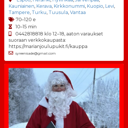
Kauniainen
,
Kerava
,
Kirkkonummi
,
Kuopio
,
Levi
,
Tampere
,
Turku
,
Tuusula
,
Vantaa
70–120 e
10–15 min
0442818818 klo 12–18, aaton varaukset
suoraan verkkokaupasta:
https://marianjoulupukit.fi/kauppa
syreenisade@gmail.com