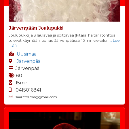
Järvenpään Joulupukki
Joulupukki ja 3 laulavaa ja soittavaa (kitara, haitari) tonttua
tulevat käymään luonasi Järvenpäässä. 15 min vierailun
… Lue
lisää
Uusimaa
Järvenpää
Järvenpää
80
15min
0415016841
saaratorma@gmail.com