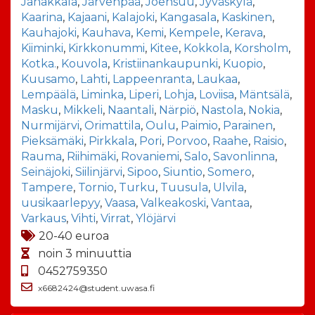
Janakkala
,
Järvenpää
,
Joensuu
,
Jyväskylä
,
Kaarina
,
Kajaani
,
Kalajoki
,
Kangasala
,
Kaskinen
,
Kauhajoki
,
Kauhava
,
Kemi
,
Kempele
,
Kerava
,
Kiiminki
,
Kirkkonummi
,
Kitee
,
Kokkola
,
Korsholm
,
Kotka.
,
Kouvola
,
Kristiinankaupunki
,
Kuopio
,
Kuusamo
,
Lahti
,
Lappeenranta
,
Laukaa
,
Lempäälä
,
Liminka
,
Liperi
,
Lohja
,
Loviisa
,
Mäntsälä
,
Masku
,
Mikkeli
,
Naantali
,
Närpiö
,
Nastola
,
Nokia
,
Nurmijärvi
,
Orimattila
,
Oulu
,
Paimio
,
Parainen
,
Pieksämäki
,
Pirkkala
,
Pori
,
Porvoo
,
Raahe
,
Raisio
,
Rauma
,
Riihimäki
,
Rovaniemi
,
Salo
,
Savonlinna
,
Seinäjoki
,
Siilinjärvi
,
Sipoo
,
Siuntio
,
Somero
,
Tampere
,
Tornio
,
Turku
,
Tuusula
,
Ulvila
,
uusikaarlepyy
,
Vaasa
,
Valkeakoski
,
Vantaa
,
Varkaus
,
Vihti
,
Virrat
,
Ylöjärvi
20-40 euroa
noin 3 minuuttia
0452759350
x6682424@student.uwasa.fi