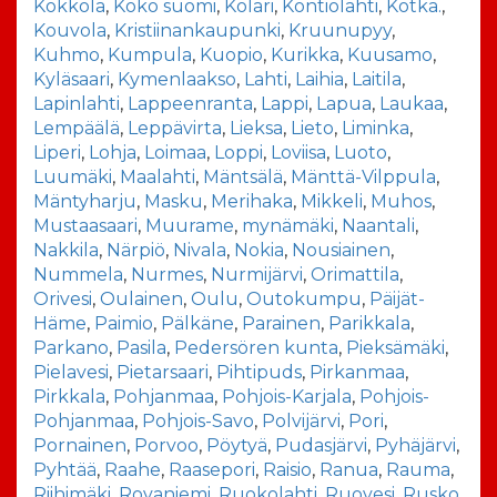
Kokkola
,
Koko suomi
,
Kolari
,
Kontiolahti
,
Kotka.
,
Kouvola
,
Kristiinankaupunki
,
Kruunupyy
,
Kuhmo
,
Kumpula
,
Kuopio
,
Kurikka
,
Kuusamo
,
Kyläsaari
,
Kymenlaakso
,
Lahti
,
Laihia
,
Laitila
,
Lapinlahti
,
Lappeenranta
,
Lappi
,
Lapua
,
Laukaa
,
Lempäälä
,
Leppävirta
,
Lieksa
,
Lieto
,
Liminka
,
Liperi
,
Lohja
,
Loimaa
,
Loppi
,
Loviisa
,
Luoto
,
Luumäki
,
Maalahti
,
Mäntsälä
,
Mänttä-Vilppula
,
Mäntyharju
,
Masku
,
Merihaka
,
Mikkeli
,
Muhos
,
Mustaasaari
,
Muurame
,
mynämäki
,
Naantali
,
Nakkila
,
Närpiö
,
Nivala
,
Nokia
,
Nousiainen
,
Nummela
,
Nurmes
,
Nurmijärvi
,
Orimattila
,
Orivesi
,
Oulainen
,
Oulu
,
Outokumpu
,
Päijät-
Häme
,
Paimio
,
Pälkäne
,
Parainen
,
Parikkala
,
Parkano
,
Pasila
,
Pedersören kunta
,
Pieksämäki
,
Pielavesi
,
Pietarsaari
,
Pihtipuds
,
Pirkanmaa
,
Pirkkala
,
Pohjanmaa
,
Pohjois-Karjala
,
Pohjois-
Pohjanmaa
,
Pohjois-Savo
,
Polvijärvi
,
Pori
,
Pornainen
,
Porvoo
,
Pöytyä
,
Pudasjärvi
,
Pyhäjärvi
,
Pyhtää
,
Raahe
,
Raasepori
,
Raisio
,
Ranua
,
Rauma
,
Riihimäki
,
Rovaniemi
,
Ruokolahti
,
Ruovesi
,
Rusko
,