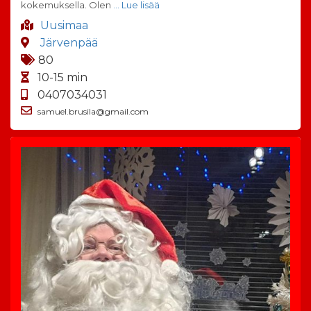
kokemuksella. Olen
… Lue lisää
Uusimaa
Järvenpää
80
10-15 min
0407034031
samuel.brusila@gmail.com