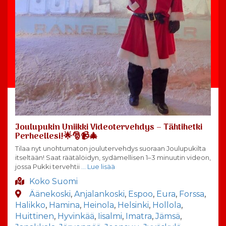
Joulupukin Uniikki Videotervehdys – Tähtihetki
Perheellesi!🌟🎅📹🎄
Tilaa nyt unohtumaton joulutervehdys suoraan Joulupukilta
itseltään! Saat räätälöidyn, sydämellisen 1–3 minuutin videon,
jossa Pukki tervehtii
… Lue lisää
Koko Suomi
Äänekoski
,
Anjalankoski
,
Espoo
,
Eura
,
Forssa
,
Halikko
,
Hamina
,
Heinola
,
Helsinki
,
Hollola
,
Huittinen
,
Hyvinkää
,
Iisalmi
,
Imatra
,
Jämsä
,