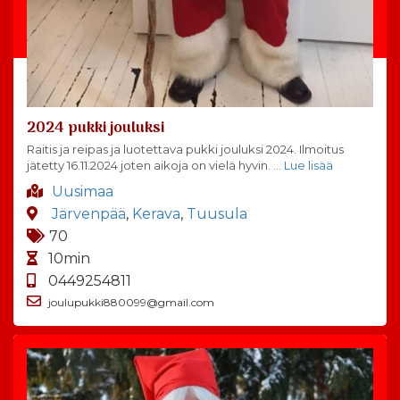
2024 pukki jouluksi
Raitis ja reipas ja luotettava pukki jouluksi 2024. Ilmoitus
jätetty 16.11.2024 joten aikoja on vielä hyvin.
… Lue lisää
Uusimaa
Järvenpää
,
Kerava
,
Tuusula
70
10min
0449254811
joulupukki880099@gmail.com