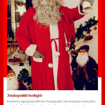
Joulupukki Isokytö
Kokenut lapsiystävällinen Joulupukki Järvenpään Isokydön