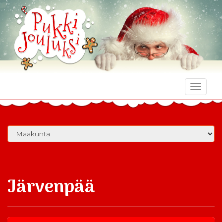
Toggle
naviga
Järvenpää