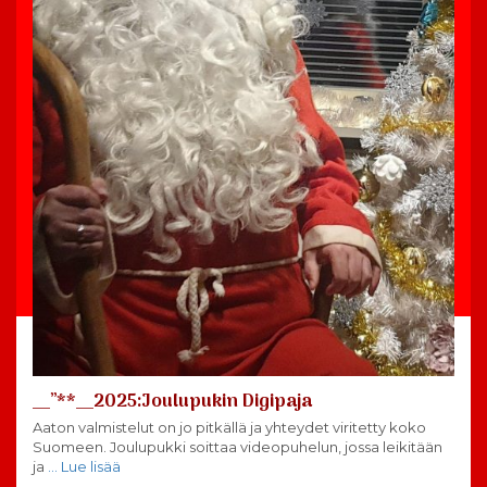
__”**__2025:Joulupukin Digipaja
Aaton valmistelut on jo pitkällä ja yhteydet viritetty koko
Suomeen. Joulupukki soittaa videopuhelun, jossa leikitään
ja
… Lue lisää