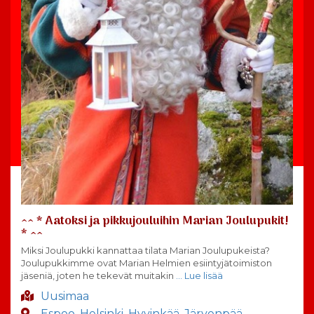
^^ * Aatoksi ja pikkujouluihin Marian Joulupukit!
* ^^
Miksi Joulupukki kannattaa tilata Marian Joulupukeista?
Joulupukkimme ovat Marian Helmien esiintyjätoimiston
jäseniä, joten he tekevät muitakin
… Lue lisää
Uusimaa
Espoo
,
Helsinki
,
Hyvinkää
,
Järvenpää
,