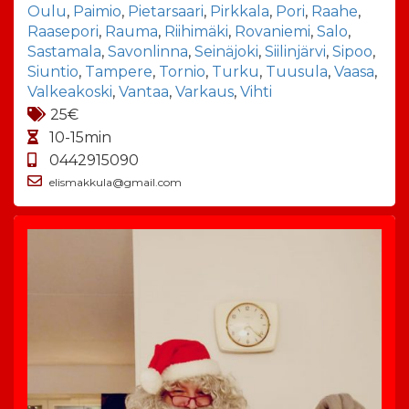
Oulu
,
Paimio
,
Pietarsaari
,
Pirkkala
,
Pori
,
Raahe
,
Raasepori
,
Rauma
,
Riihimäki
,
Rovaniemi
,
Salo
,
Sastamala
,
Savonlinna
,
Seinäjoki
,
Siilinjärvi
,
Sipoo
,
Siuntio
,
Tampere
,
Tornio
,
Turku
,
Tuusula
,
Vaasa
,
Valkeakoski
,
Vantaa
,
Varkaus
,
Vihti
25€
10-15min
0442915090
elismakkula@gmail.com