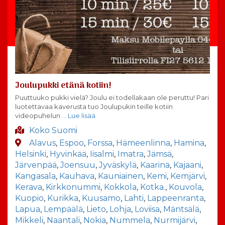
Joulupukki etänä kotiin!
Puuttuuko pukki vielä? Joulu ei todellakaan ole peruttu! Pari
luotettavaa kaverusta tuo Joulupukin teille kotiin
videopuhelun
… Lue lisää
Koko Suomi
Alavus
,
Espoo
,
Forssa
,
Hämeenlinna
,
Hamina
,
Helsinki
,
Hyvinkää
,
Iisalmi
,
Imatra
,
Jämsä
,
Järvenpää
,
Joensuu
,
Jyväskylä
,
Kaarina
,
Kajaani
,
Kangasala
,
Kauhava
,
Kauniainen
,
Kemi
,
Kemjärvi
,
Kerava
,
Kirkkonummi
,
Kokkola
,
Kotka.
,
Kouvola
,
Kuopio
,
Kurikka
,
Kuusamo
,
Lahti
,
Lappeenranta
,
Lapua
,
Lempäälä
,
Lieto
,
Lohja
,
Loviisa
,
Mäntsälä
,
Mikkeli
,
Naantali
,
Nokia
,
Nummela
,
Nurmijärvi
,