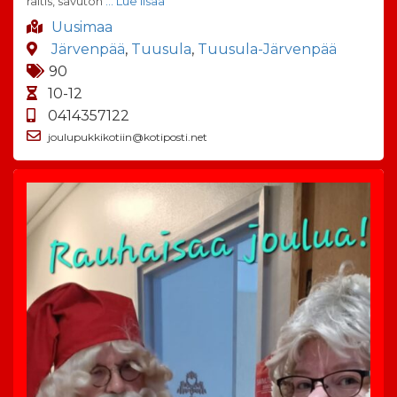
raitis, savuton
… Lue lisää
Uusimaa
Järvenpää
,
Tuusula
,
Tuusula-Järvenpää
90
10-12
0414357122
joulupukkikotiin@kotiposti.net