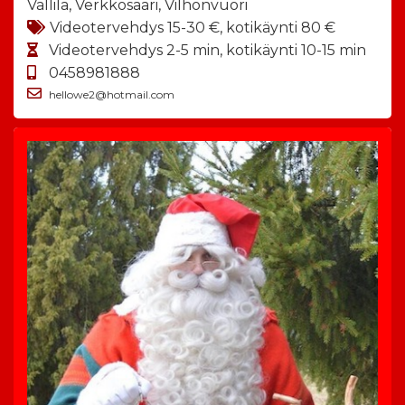
Vallila, Verkkosaari, Vilhonvuori
Videotervehdys 15-30 €, kotikäynti 80 €
Videotervehdys 2-5 min, kotikäynti 10-15 min
0458981888
hellowe2@hotmail.com