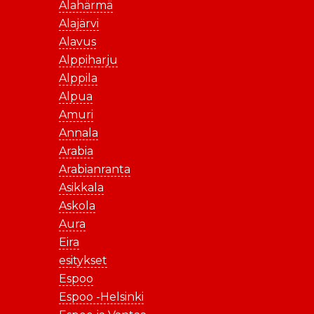
Alahärmä
Alajärvi
Alavus
Alppiharju
Alppila
Alpua
Amuri
Annala
Arabia
Arabianranta
Asikkala
Askola
Aura
Eira
esitykset
Espoo
Espoo -Helsinki