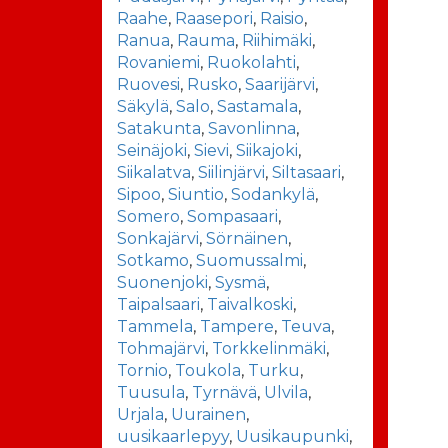
Raahe
,
Raasepori
,
Raisio
,
Ranua
,
Rauma
,
Riihimäki
,
Rovaniemi
,
Ruokolahti
,
Ruovesi
,
Rusko
,
Saarijärvi
,
Säkylä
,
Salo
,
Sastamala
,
Satakunta
,
Savonlinna
,
Seinäjoki
,
Sievi
,
Siikajoki
,
Siikalatva
,
Siilinjärvi
,
Siltasaari
,
Sipoo
,
Siuntio
,
Sodankylä
,
Somero
,
Sompasaari
,
Sonkajärvi
,
Sörnäinen
,
Sotkamo
,
Suomussalmi
,
Suonenjoki
,
Sysmä
,
Taipalsaari
,
Taivalkoski
,
Tammela
,
Tampere
,
Teuva
,
Tohmajärvi
,
Torkkelinmäki
,
Tornio
,
Toukola
,
Turku
,
Tuusula
,
Tyrnävä
,
Ulvila
,
Urjala
,
Uurainen
,
uusikaarlepyy
,
Uusikaupunki
,