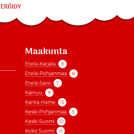
TERÖIDY
Maakunta
Etelä-Karjala
9
Etelä-Pohjanmaa
8
Etelä-Savo
7
Kainuu
9
Kanta-Häme
15
Keski-Pohjanmaa
5
Keski-Suomi
32
Koko Suomi
13