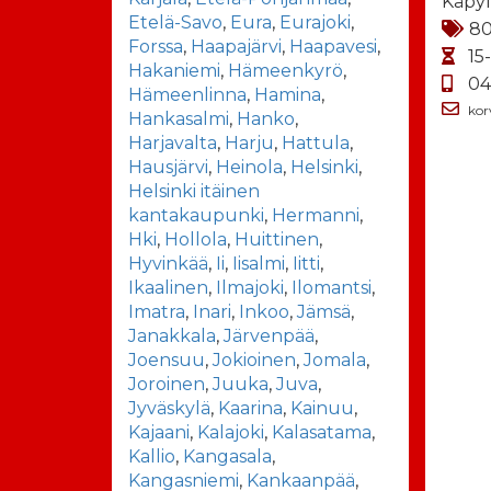
Käpyl
Etelä-Savo
,
Eura
,
Eurajoki
,
8
Forssa
,
Haapajärvi
,
Haapavesi
,
15
Hakaniemi
,
Hämeenkyrö
,
04
Hämeenlinna
,
Hamina
,
kor
Hankasalmi
,
Hanko
,
Harjavalta
,
Harju
,
Hattula
,
Hausjärvi
,
Heinola
,
Helsinki
,
Helsinki itäinen
kantakaupunki
,
Hermanni
,
Hki
,
Hollola
,
Huittinen
,
Hyvinkää
,
Ii
,
Iisalmi
,
Iitti
,
Ikaalinen
,
Ilmajoki
,
Ilomantsi
,
Imatra
,
Inari
,
Inkoo
,
Jämsä
,
Janakkala
,
Järvenpää
,
Joensuu
,
Jokioinen
,
Jomala
,
Joroinen
,
Juuka
,
Juva
,
Jyväskylä
,
Kaarina
,
Kainuu
,
Kajaani
,
Kalajoki
,
Kalasatama
,
Kallio
,
Kangasala
,
Kangasniemi
,
Kankaanpää
,