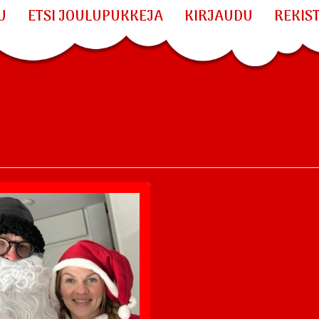
U
ETSI JOULUPUKKEJA
KIRJAUDU
REKIS