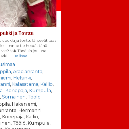
pukki ja Tonttu
lupukki ja tonttu lähtevät taas
lle – minne tie heidät tänä
a vie? ✨🎄 Tänäkin jouluna
ukki
… Lue lisää
usimaa
ppila
,
Arabianranta
,
niemi
,
Helsinki
,
anni
,
Kalasatama
,
Kallio
,
ä.
,
Konepaja
,
Kumpula
,
a
,
Sörnäinen
,
Töölö
ppila, Hakaniemi,
anranta, Hermanni,
, Konepaja, Kallio,
inen, Töölö, Kumpula,