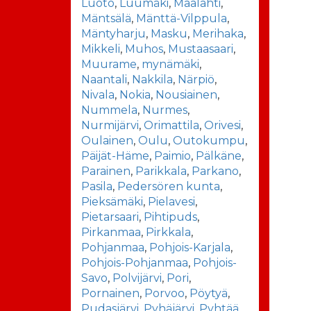
Luoto
,
Luumäki
,
Maalahti
,
Mäntsälä
,
Mänttä-Vilppula
,
Mäntyharju
,
Masku
,
Merihaka
,
Mikkeli
,
Muhos
,
Mustaasaari
,
Muurame
,
mynämäki
,
Naantali
,
Nakkila
,
Närpiö
,
Nivala
,
Nokia
,
Nousiainen
,
Nummela
,
Nurmes
,
Nurmijärvi
,
Orimattila
,
Orivesi
,
Oulainen
,
Oulu
,
Outokumpu
,
Päijät-Häme
,
Paimio
,
Pälkäne
,
Parainen
,
Parikkala
,
Parkano
,
Pasila
,
Pedersören kunta
,
Pieksämäki
,
Pielavesi
,
Pietarsaari
,
Pihtipuds
,
Pirkanmaa
,
Pirkkala
,
Pohjanmaa
,
Pohjois-Karjala
,
Pohjois-Pohjanmaa
,
Pohjois-
Savo
,
Polvijärvi
,
Pori
,
Pornainen
,
Porvoo
,
Pöytyä
,
Pudasjärvi
,
Pyhäjärvi
,
Pyhtää
,