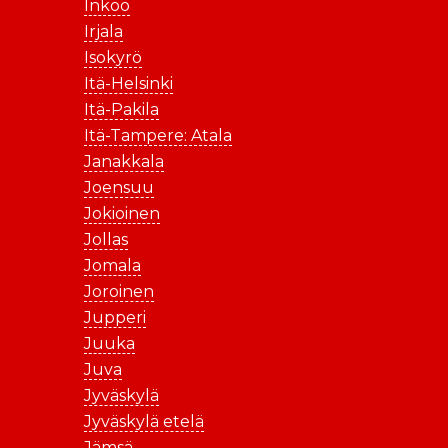
Inkoo
Irjala
Isokyrö
Itä-Helsinki
Itä-Pakila
Itä-Tampere: Atala
Janakkala
Joensuu
Jokioinen
Jollas
Jomala
Joroinen
Jupperi
Juuka
Juva
Jyväskylä
Jyväskylä etelä
Jämsä