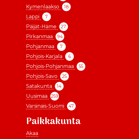
Kymenlaakso
18
Lappi
7
Päijät-Häme
27
Pirkanmaa
94
Pohjanmaa
7
Pohjois-Karjala
6
Pohjois-Pohjanmaa
55
Pohjois-Savo
25
Satakunta
14
Uusimaa
259
Varsinais-Suomi
47
Paikkakunta
Akaa