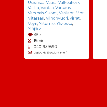
Uusimaa
,
Vaasa
,
Valkeakoski
,
Vallila
,
Vantaa
,
Varkaus
,
Varsinais-Suomi
,
Vesilahti
,
Vihti
,
Viitasaari
,
Vilhonvuori
,
Virrat
,
Vöyri
,
Ylitornio
,
Ylivieska
,
Ylöjärvi
45e
15min
0401939590
digipukki@actiontime.fi