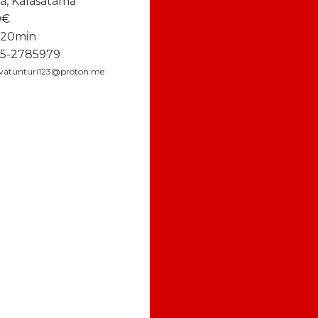
ä, Kalasatama
0€
-20min
5-2785979
vatunturi123@proton.me