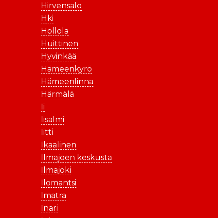
Hirvensalo
Hki
Hollola
Huittinen
Hyvinkää
Hämeenkyrö
Hämeenlinna
Härmälä
Ii
Iisalmi
Iitti
Ikaalinen
Ilmajoen keskusta
Ilmajoki
Ilomantsi
Imatra
Inari