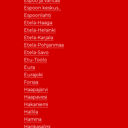
Espoo ja Vantaa
Espoon keskus...
Espoonlahti
Etelä-Haaga
Etelä-Helsinki
Etelä-Karjala
Etelä-Pohjanmaa
Etelä-Savo
Etu-Töölö
Eura
Eurajoki
Forssa
Haapajärvi
Haapavesi
Hakaniemi
Hallila
Hamina
Hankasalmi