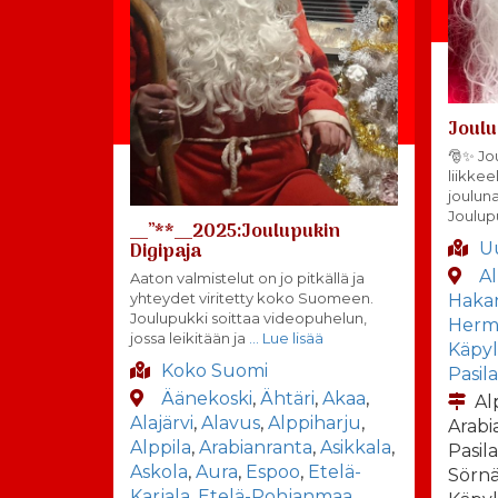
Joulu
🎅✨ Jou
liikkee
joulun
Joulup
__”**__2025:Joulupukin
Digipaja
U
Al
Aaton valmistelut on jo pitkällä ja
yhteydet viritetty koko Suomeen.
Haka
Joulupukki soittaa videopuhelun,
Herm
jossa leikitään ja
… Lue lisää
Käpyl
Koko Suomi
Pasil
Äänekoski
,
Ähtäri
,
Akaa
,
Al
Alajärvi
,
Alavus
,
Alppiharju
,
Arabi
Alppila
,
Arabianranta
,
Asikkala
,
Pasila
Askola
,
Aura
,
Espoo
,
Etelä-
Sörnä
Karjala
,
Etelä-Pohjanmaa
,