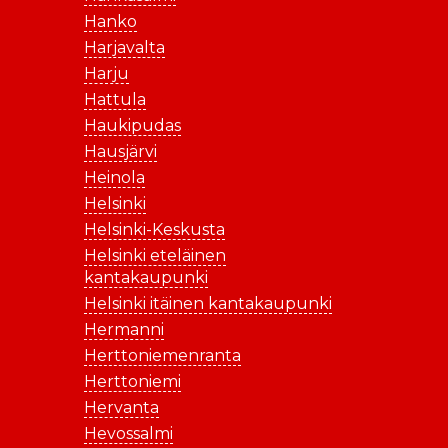
Hanko
Harjavalta
Harju
Hattula
Haukipudas
Hausjärvi
Heinola
Helsinki
Helsinki-Keskusta
Helsinki eteläinen
kantakaupunki
Helsinki itäinen kantakaupunki
Hermanni
Herttoniemenranta
Herttoniemi
Hervanta
Hevossalmi