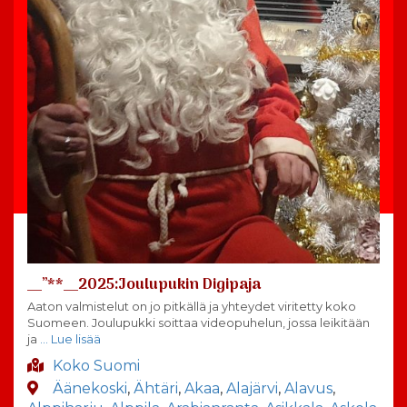
__”**__2025:Joulupukin Digipaja
Aaton valmistelut on jo pitkällä ja yhteydet viritetty koko
Suomeen. Joulupukki soittaa videopuhelun, jossa leikitään
ja
… Lue lisää
Koko Suomi
Äänekoski
,
Ähtäri
,
Akaa
,
Alajärvi
,
Alavus
,