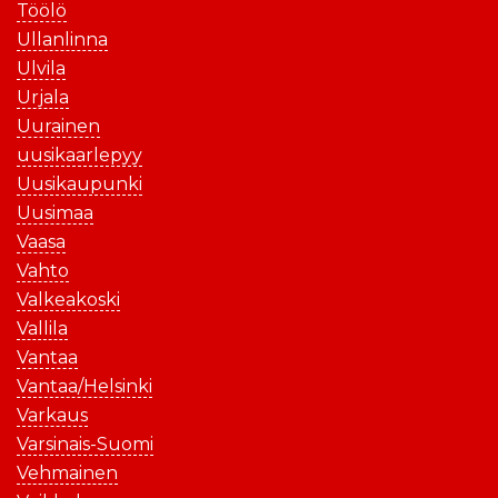
Töölö
Ullanlinna
Ulvila
Urjala
Uurainen
uusikaarlepyy
Uusikaupunki
Uusimaa
Vaasa
Vahto
Valkeakoski
Vallila
Vantaa
Vantaa/Helsinki
Varkaus
Varsinais-Suomi
Vehmainen