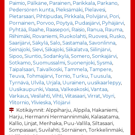
Paimio
,
Pälkäne
,
Parainen
,
Parikkala
,
Parkano
,
Pedersören kunta
,
Pieksämäki
,
Pielavesi
,
Pietarsaari
,
Pihtipudas
,
Pirkkala
,
Polvijärvi
,
Pori
,
Pornainen
,
Porvoo
,
Pöytyä
,
Pudasjärvi
,
Pyhäjärvi
,
Pyhtää
,
Raahe
,
Raasepori
,
Raisio
,
Ranua
,
Rauma
,
Riihimäki
,
Rovaniemi
,
Ruokolahti
,
Ruovesi
,
Rusko
,
Saarijärvi
,
Säkylä
,
Salo
,
Sastamala
,
Savonlinna
,
Seinäjoki
,
Sievi
,
Siikajoki
,
Siikalatva
,
Siilinjärvi
,
Sipoo
,
Siuntio
,
Sodankylä
,
Somero
,
Sonkajärvi
,
Sotkamo
,
Suomussalmi
,
Suonenjoki
,
Sysmä
,
Taipalsaari
,
Taivalkoski
,
Tammela
,
Tampere
,
Teuva
,
Tohmajärvi
,
Tornio
,
Turku
,
Tuusula
,
Tyrnävä
,
Ulvila
,
Urjala
,
Uurainen
,
uusikaarlepyy
,
Uusikaupunki
,
Vaasa
,
Valkeakoski
,
Vantaa
,
Varkaus
,
Vesilahti
,
Vihti
,
Viitasaari
,
Virrat
,
Vöyri
,
Ylitornio
,
Ylivieska
,
Ylöjärvi
Kotikäynnit: Alppiharju, Alppila, Hakaniemi,
Harju, Hermanni Hermanninmäki, Kalasatama,
Kallio, Linjat, Merihaka, Puu-Vallila, Siltasaari,
Sompasaari, Suvilahti, Sörnäinen, Torkkelinmäki,