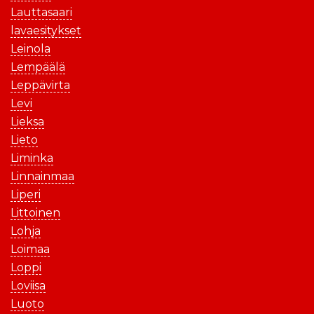
Lauttasaari
lavaesitykset
Leinola
Lempäälä
Leppävirta
Levi
Lieksa
Lieto
Liminka
Linnainmaa
Liperi
Littoinen
Lohja
Loimaa
Loppi
Loviisa
Luoto