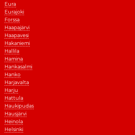
Eura
Eurajoki
Forssa
Haapajärvi
Haapavesi
Hakaniemi
Hallila
Hamina
Hankasalmi
Hanko
Harjavalta
Harju
Hattula
Haukipudas
Hausjärvi
Heinola
Helsinki