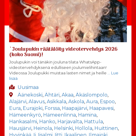
`Joulupukin räätälöity videotervehdys 2026
(koko Suomi)!
Joulupukin voi tänäkin jouluna tilata WhatsApp-
videotervehdyksenä edulliseen joulumielihintaan!
Videossa Joulupukki muistaa lasten nimet ja heille
… Lue
lisää
Uusimaa
Äänekoski
,
Ähtäri
,
Akaa
,
Äkäslompolo
,
Alajärvi
,
Alavus
,
Asikkala
,
Askola
,
Aura
,
Espoo
,
Eura
,
Eurajoki
,
Forssa
,
Haapajärvi
,
Haapavesi
,
Hämeenkyrö
,
Hämeenlinna
,
Hamina
,
Hankasalmi
,
Hanko
,
Harjavalta
,
Hattula
,
Hausjärvi
,
Heinola
,
Helsinki
,
Hollola
,
Huittinen
,
Hyvinkää
,
Ii
,
Iisalmi
,
Iitti
,
Ikaalinen
,
Ilmajoki
,