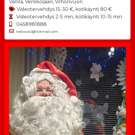
Vallila, Verkkosaari, Vilhonvuori
Videotervehdys 15-30 €, kotikäynti 80 €
Videotervehdys 2-5 min, kotikäynti 10-15 min
0458981888
hellowe2@hotmail.com