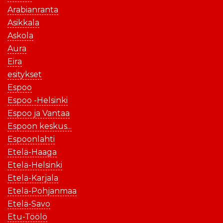
Arabianranta
Asikkala
Askola
Aura
Eira
esitykset
Espoo
Espoo -Helsinki
Espoo ja Vantaa
Espoon keskus...
Espoonlahti
Etelä-Haaga
Etelä-Helsinki
Etelä-Karjala
Etelä-Pohjanmaa
Etelä-Savo
Etu-Töölö