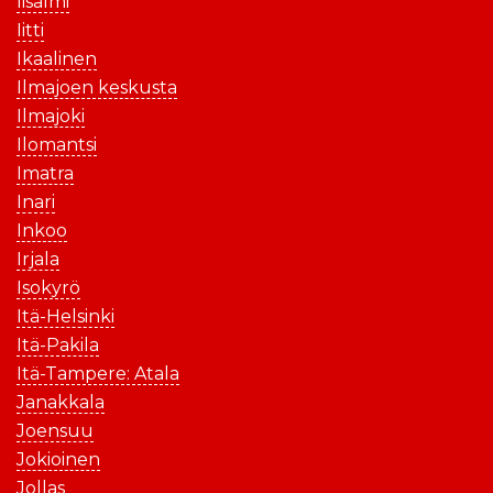
Iisalmi
Iitti
Ikaalinen
Ilmajoen keskusta
Ilmajoki
Ilomantsi
Imatra
Inari
Inkoo
Irjala
Isokyrö
Itä-Helsinki
Itä-Pakila
Itä-Tampere: Atala
Janakkala
Joensuu
Jokioinen
Jollas