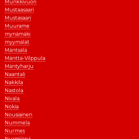
Munkkivuori
Mustaasaari
Mustasaari
Muurame
mynämäki
myymälät
Mäntsälä
Mänttä-Vilppula
Mäntyharju
Naantali
Nakkila
Nastola
Nivala
Nokia
Nousiainen
Nummela
Nurmes
Nurmijärvi