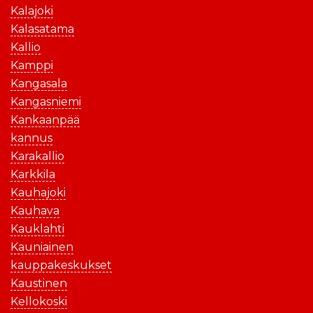
Kalajoki
Kalasatama
Kallio
Kamppi
Kangasala
Kangasniemi
Kankaanpää
kannus
Karakallio
Karkkila
Kauhajoki
Kauhava
Kauklahti
Kauniainen
kauppakeskukset
Kaustinen
Kellokoski