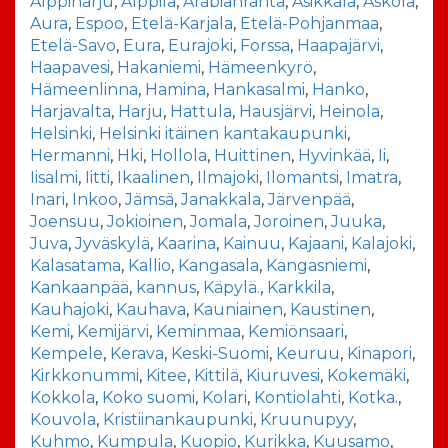
Alppiharju
,
Alppila
,
Arabianranta
,
Asikkala
,
Askola
,
Aura
,
Espoo
,
Etelä-Karjala
,
Etelä-Pohjanmaa
,
Etelä-Savo
,
Eura
,
Eurajoki
,
Forssa
,
Haapajärvi
,
Haapavesi
,
Hakaniemi
,
Hämeenkyrö
,
Hämeenlinna
,
Hamina
,
Hankasalmi
,
Hanko
,
Harjavalta
,
Harju
,
Hattula
,
Hausjärvi
,
Heinola
,
Helsinki
,
Helsinki itäinen kantakaupunki
,
Hermanni
,
Hki
,
Hollola
,
Huittinen
,
Hyvinkää
,
Ii
,
Iisalmi
,
Iitti
,
Ikaalinen
,
Ilmajoki
,
Ilomantsi
,
Imatra
,
Inari
,
Inkoo
,
Jämsä
,
Janakkala
,
Järvenpää
,
Joensuu
,
Jokioinen
,
Jomala
,
Joroinen
,
Juuka
,
Juva
,
Jyväskylä
,
Kaarina
,
Kainuu
,
Kajaani
,
Kalajoki
,
Kalasatama
,
Kallio
,
Kangasala
,
Kangasniemi
,
Kankaanpää
,
kannus
,
Käpylä.
,
Karkkila
,
Kauhajoki
,
Kauhava
,
Kauniainen
,
Kaustinen
,
Kemi
,
Kemijärvi
,
Keminmaa
,
Kemiönsaari
,
Kempele
,
Kerava
,
Keski-Suomi
,
Keuruu
,
Kinapori
,
Kirkkonummi
,
Kitee
,
Kittilä
,
Kiuruvesi
,
Kokemäki
,
Kokkola
,
Koko suomi
,
Kolari
,
Kontiolahti
,
Kotka.
,
Kouvola
,
Kristiinankaupunki
,
Kruunupyy
,
Kuhmo
,
Kumpula
,
Kuopio
,
Kurikka
,
Kuusamo
,