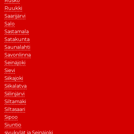
Rusko
Ruukki
Saarijärvi
Salo
Sastamala
Satakunta
Saunalahti
Savonlinna
Seinäjoki
Sievi
Siikajoki
Siikalatva
Siilinjärvi
Siltamäki
Siltasaari
Sipoo
Siuntio
sivukylät ja Seinäjoki