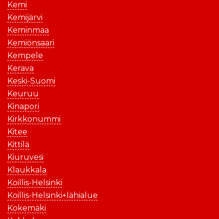
Kemi
Kemijärvi
Keminmaa
Kemiönsaari
Kempele
Kerava
Keski-Suomi
Keuruu
Kinapori
Kirkkonummi
Kitee
Kittilä
Kiuruvesi
Klaukkala
Koillis-Helsinki
Koillis-Helsinki+lähialue
Kokemäki