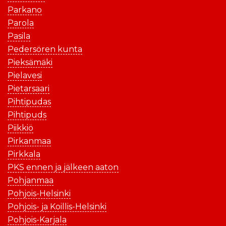
Parkano
Parola
Pasila
Pedersören kunta
Pieksämäki
Pielavesi
Pietarsaari
Pihtipudas
Pihtipuds
Piikkiö
Pirkanmaa
Pirkkala
PKS ennen ja jälkeen aaton
Pohjanmaa
Pohjois-Helsinki
Pohjois- ja Koillis-Helsinki
Pohjois-Karjala