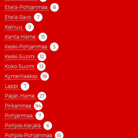
Etelä-Pohjanmaa
8
Etelä-Savo
7
Kainuu
9
Kanta-Häme
15
Keski-Pohjanmaa
5
Keski-Suomi
32
Koko Suomi
13
Kymenlaakso
18
Lappi
7
Päijät-Häme
27
Pirkanmaa
94
Pohjanmaa
7
Pohjois-Karjala
6
Pohjois-Pohjanmaa
55