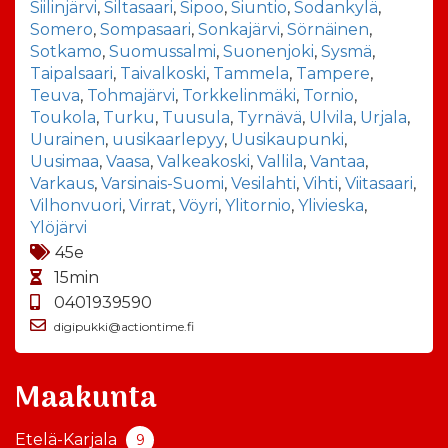
Siilinjärvi
,
Siltasaari
,
Sipoo
,
Siuntio
,
Sodankylä
,
Somero
,
Sompasaari
,
Sonkajärvi
,
Sörnäinen
,
Sotkamo
,
Suomussalmi
,
Suonenjoki
,
Sysmä
,
Taipalsaari
,
Taivalkoski
,
Tammela
,
Tampere
,
Teuva
,
Tohmajärvi
,
Torkkelinmäki
,
Tornio
,
Toukola
,
Turku
,
Tuusula
,
Tyrnävä
,
Ulvila
,
Urjala
,
Uurainen
,
uusikaarlepyy
,
Uusikaupunki
,
Uusimaa
,
Vaasa
,
Valkeakoski
,
Vallila
,
Vantaa
,
Varkaus
,
Varsinais-Suomi
,
Vesilahti
,
Vihti
,
Viitasaari
,
Vilhonvuori
,
Virrat
,
Vöyri
,
Ylitornio
,
Ylivieska
,
Ylöjärvi
45e
15min
0401939590
digipukki@actiontime.fi
Maakunta
Etelä-Karjala
9