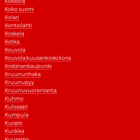
Kokkola
Koko suomi
Kolari
Kontiolahti
Koskela
Kotka.
Kouvola
Kouvola.kuusankoski.koria
Kristiinankaupunki
Kruununhaka
Kruunupyy
Kruunuvuorenranta
Kuhmo
Kulosaari
Kumpula
Kuopio
Kurikka
Kuusamo