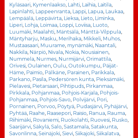
Kyläsaari
,
Kymenlaakso
,
Lahti
,
Laihia
,
Laitila
,
Lapinlahti
,
Lappeenranta
,
Lappi
,
Lapua
,
Laukaa
,
Lempäälä
,
Leppävirta
,
Lieksa
,
Lieto
,
Liminka
,
Liperi
,
Lohja
,
Loimaa
,
Loppi
,
Loviisa
,
Luoto
,
Luumäki
,
Maalahti
,
Mäntsälä
,
Mänttä-Vilppula
,
Mäntyharju
,
Masku
,
Merihaka
,
Mikkeli
,
Muhos
,
Mustaasaari
,
Muurame
,
mynämäki
,
Naantali
,
Nakkila
,
Närpiö
,
Nivala
,
Nokia
,
Nousiainen
,
Nummela
,
Nurmes
,
Nurmijärvi
,
Orimattila
,
Orivesi
,
Oulainen
,
Oulu
,
Outokumpu
,
Päijät-
Häme
,
Paimio
,
Pälkäne
,
Parainen
,
Parikkala
,
Parkano
,
Pasila
,
Pedersören kunta
,
Pieksämäki
,
Pielavesi
,
Pietarsaari
,
Pihtipuds
,
Pirkanmaa
,
Pirkkala
,
Pohjanmaa
,
Pohjois-Karjala
,
Pohjois-
Pohjanmaa
,
Pohjois-Savo
,
Polvijärvi
,
Pori
,
Pornainen
,
Porvoo
,
Pöytyä
,
Pudasjärvi
,
Pyhäjärvi
,
Pyhtää
,
Raahe
,
Raasepori
,
Raisio
,
Ranua
,
Rauma
,
Riihimäki
,
Rovaniemi
,
Ruokolahti
,
Ruovesi
,
Rusko
,
Saarijärvi
,
Säkylä
,
Salo
,
Sastamala
,
Satakunta
,
Savonlinna
,
Seinäjoki
,
Sievi
,
Siikajoki
,
Siikalatva
,