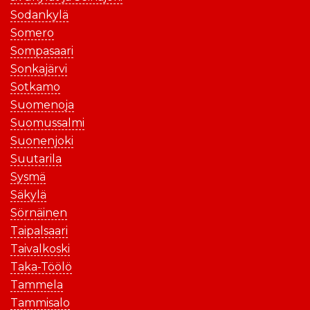
Sodankylä
Somero
Sompasaari
Sonkajärvi
Sotkamo
Suomenoja
Suomussalmi
Suonenjoki
Suutarila
Sysmä
Säkylä
Sörnäinen
Taipalsaari
Taivalkoski
Taka-Töölö
Tammela
Tammisalo