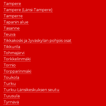
Tampere
Tampere (Länsi-Tampere)
Tamperre
Tapanin alue
Tasanne
Teuva
Tikkakoski ja Jyväskylän pohjois osat
Tikkurila
Tohmajärvi
Torkkelinmäki
Tornio
Torpparinmäki
Toukola
Turku
Turku-Länsikeskuksen seutu
Tuusula
Tyrnävä