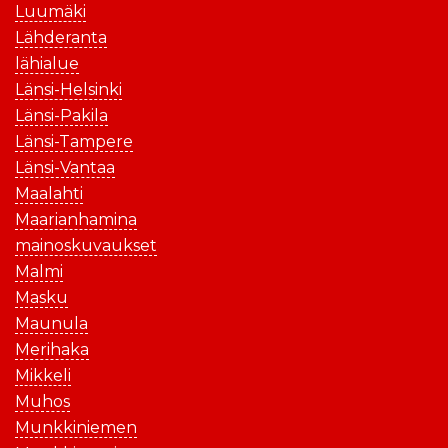
Luumäki
Lähderanta
lähialue
Länsi-Helsinki
Länsi-Pakila
Länsi-Tampere
Länsi-Vantaa
Maalahti
Maarianhamina
mainoskuvaukset
Malmi
Masku
Maunula
Merihaka
Mikkeli
Muhos
Munkkiniemen