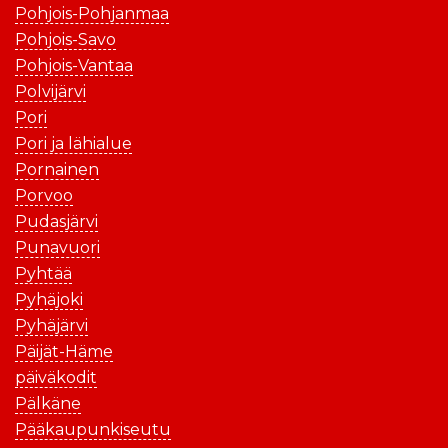
Pohjois-Pohjanmaa
Pohjois-Savo
Pohjois-Vantaa
Polvijärvi
Pori
Pori ja lähialue
Pornainen
Porvoo
Pudasjärvi
Punavuori
Pyhtää
Pyhäjoki
Pyhäjärvi
Päijät-Häme
päiväkodit
Pälkäne
Pääkaupunkiseutu