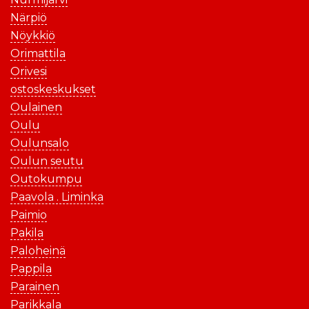
Närpiö
Nöykkiö
Orimattila
Orivesi
ostoskeskukset
Oulainen
Oulu
Oulunsalo
Oulun seutu
Outokumpu
Paavola . Liminka
Paimio
Pakila
Paloheinä
Pappila
Parainen
Parikkala