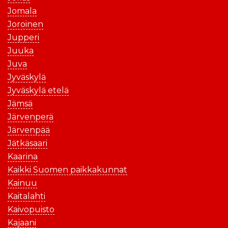
Jomala
Joroinen
Jupperi
Juuka
Juva
Jyväskylä
Jyväskylä etelä
Jämsä
Järvenperä
Järvenpää
Jätkäsaari
Kaarina
Kaikki Suomen paikkakunnat
Kainuu
Kaitalahti
Kaivopuisto
Kajaani