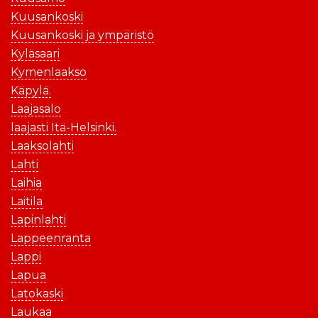
Kuusankoski
Kuusankoski ja ympäristö
Kyläsaari
Kymenlaakso
Käpylä.
Laajasalo
laajasti Itä-Helsinki.
Laaksolahti
Lahti
Laihia
Laitila
Lapinlahti
Lappeenranta
Lappi
Lapua
Latokaski
Laukaa