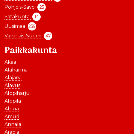
Pohjois-Savo
25
Satakunta
14
Uusimaa
259
Varsinais-Suomi
47
Paikkakunta
Akaa
Alahärmä
Alajärvi
Alavus
Alppiharju
Alppila
Alpua
Amuri
Annala
Arabia