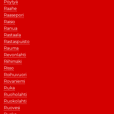
Pöytyä
Raahe
Raasepori
Raisio
Ranua
Rastaala
Rastaspuisto
Rauma
Revonlahti
Riihimäki
Risso
Roihuvuori
Rovaniemi
Ruka
Ruoholahti
Ruokolahti
Ruovesi