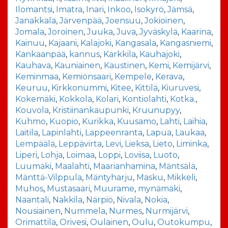
Ilomantsi
,
Imatra
,
Inari
,
Inkoo
,
Isokyrö
,
Jämsä
,
Janakkala
,
Järvenpää
,
Joensuu
,
Jokioinen
,
Jomala
,
Joroinen
,
Juuka
,
Juva
,
Jyväskylä
,
Kaarina
,
Kainuu
,
Kajaani
,
Kalajoki
,
Kangasala
,
Kangasniemi
,
Kankaanpää
,
kannus
,
Karkkila
,
Kauhajoki
,
Kauhava
,
Kauniainen
,
Kaustinen
,
Kemi
,
Kemijärvi
,
Keminmaa
,
Kemiönsaari
,
Kempele
,
Kerava
,
Keuruu
,
Kirkkonummi
,
Kitee
,
Kittilä
,
Kiuruvesi
,
Kokemäki
,
Kokkola
,
Kolari
,
Kontiolahti
,
Kotka.
,
Kouvola
,
Kristiinankaupunki
,
Kruunupyy
,
Kuhmo
,
Kuopio
,
Kurikka
,
Kuusamo
,
Lahti
,
Laihia
,
Laitila
,
Lapinlahti
,
Lappeenranta
,
Lapua
,
Laukaa
,
Lempäälä
,
Leppävirta
,
Levi
,
Lieksa
,
Lieto
,
Liminka
,
Liperi
,
Lohja
,
Loimaa
,
Loppi
,
Loviisa
,
Luoto
,
Luumäki
,
Maalahti
,
Maarianhamina
,
Mäntsälä
,
Mänttä-Vilppula
,
Mäntyharju
,
Masku
,
Mikkeli
,
Muhos
,
Mustasaari
,
Muurame
,
mynämäki
,
Naantali
,
Nakkila
,
Närpiö
,
Nivala
,
Nokia
,
Nousiainen
,
Nummela
,
Nurmes
,
Nurmijärvi
,
Orimattila
,
Orivesi
,
Oulainen
,
Oulu
,
Outokumpu
,