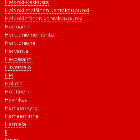
Helsinki-Keskusta
Helsinki eteläinen kantakaupunki
Helsinki itäinen kantakaupunki
Hermanni
Herttoniemenranta
Herttoniemi
Hervanta
Hevossalmi
Hirvensalo
Hki
Hollola
Huittinen
Hyvinkää
Hämeenkyrö
Hämeenlinna
Härmälä
Ii