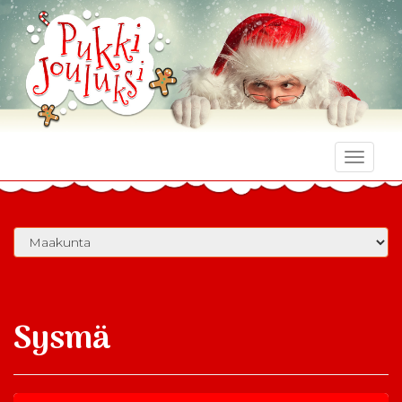
Toggle
naviga
Sysmä