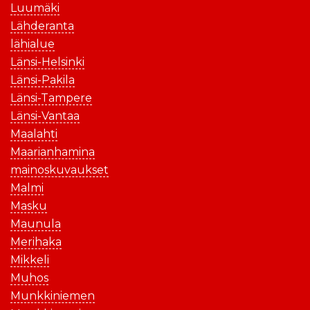
Luumäki
Lähderanta
lähialue
Länsi-Helsinki
Länsi-Pakila
Länsi-Tampere
Länsi-Vantaa
Maalahti
Maarianhamina
mainoskuvaukset
Malmi
Masku
Maunula
Merihaka
Mikkeli
Muhos
Munkkiniemen