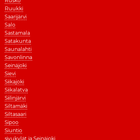
Rusko
Ruukki
Saarijärvi
Salo
Sastamala
Satakunta
Saunalahti
Savonlinna
Seinäjoki
Sievi
Siikajoki
Siikalatva
Siilinjärvi
Siltamäki
Siltasaari
Sipoo
Siuntio
sivukylät ja Seinäjoki