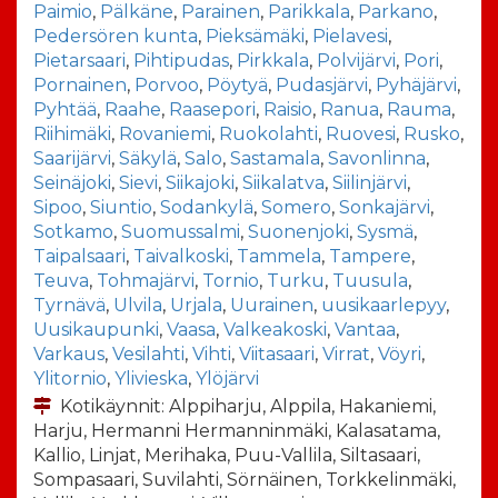
Paimio
,
Pälkäne
,
Parainen
,
Parikkala
,
Parkano
,
Pedersören kunta
,
Pieksämäki
,
Pielavesi
,
Pietarsaari
,
Pihtipudas
,
Pirkkala
,
Polvijärvi
,
Pori
,
Pornainen
,
Porvoo
,
Pöytyä
,
Pudasjärvi
,
Pyhäjärvi
,
Pyhtää
,
Raahe
,
Raasepori
,
Raisio
,
Ranua
,
Rauma
,
Riihimäki
,
Rovaniemi
,
Ruokolahti
,
Ruovesi
,
Rusko
,
Saarijärvi
,
Säkylä
,
Salo
,
Sastamala
,
Savonlinna
,
Seinäjoki
,
Sievi
,
Siikajoki
,
Siikalatva
,
Siilinjärvi
,
Sipoo
,
Siuntio
,
Sodankylä
,
Somero
,
Sonkajärvi
,
Sotkamo
,
Suomussalmi
,
Suonenjoki
,
Sysmä
,
Taipalsaari
,
Taivalkoski
,
Tammela
,
Tampere
,
Teuva
,
Tohmajärvi
,
Tornio
,
Turku
,
Tuusula
,
Tyrnävä
,
Ulvila
,
Urjala
,
Uurainen
,
uusikaarlepyy
,
Uusikaupunki
,
Vaasa
,
Valkeakoski
,
Vantaa
,
Varkaus
,
Vesilahti
,
Vihti
,
Viitasaari
,
Virrat
,
Vöyri
,
Ylitornio
,
Ylivieska
,
Ylöjärvi
Kotikäynnit: Alppiharju, Alppila, Hakaniemi,
Harju, Hermanni Hermanninmäki, Kalasatama,
Kallio, Linjat, Merihaka, Puu-Vallila, Siltasaari,
Sompasaari, Suvilahti, Sörnäinen, Torkkelinmäki,