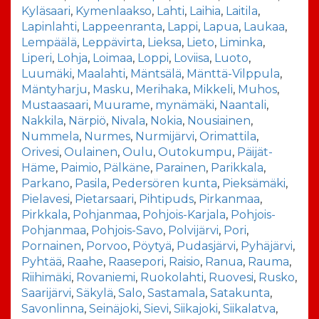
Kyläsaari
,
Kymenlaakso
,
Lahti
,
Laihia
,
Laitila
,
Lapinlahti
,
Lappeenranta
,
Lappi
,
Lapua
,
Laukaa
,
Lempäälä
,
Leppävirta
,
Lieksa
,
Lieto
,
Liminka
,
Liperi
,
Lohja
,
Loimaa
,
Loppi
,
Loviisa
,
Luoto
,
Luumäki
,
Maalahti
,
Mäntsälä
,
Mänttä-Vilppula
,
Mäntyharju
,
Masku
,
Merihaka
,
Mikkeli
,
Muhos
,
Mustaasaari
,
Muurame
,
mynämäki
,
Naantali
,
Nakkila
,
Närpiö
,
Nivala
,
Nokia
,
Nousiainen
,
Nummela
,
Nurmes
,
Nurmijärvi
,
Orimattila
,
Orivesi
,
Oulainen
,
Oulu
,
Outokumpu
,
Päijät-
Häme
,
Paimio
,
Pälkäne
,
Parainen
,
Parikkala
,
Parkano
,
Pasila
,
Pedersören kunta
,
Pieksämäki
,
Pielavesi
,
Pietarsaari
,
Pihtipuds
,
Pirkanmaa
,
Pirkkala
,
Pohjanmaa
,
Pohjois-Karjala
,
Pohjois-
Pohjanmaa
,
Pohjois-Savo
,
Polvijärvi
,
Pori
,
Pornainen
,
Porvoo
,
Pöytyä
,
Pudasjärvi
,
Pyhäjärvi
,
Pyhtää
,
Raahe
,
Raasepori
,
Raisio
,
Ranua
,
Rauma
,
Riihimäki
,
Rovaniemi
,
Ruokolahti
,
Ruovesi
,
Rusko
,
Saarijärvi
,
Säkylä
,
Salo
,
Sastamala
,
Satakunta
,
Savonlinna
,
Seinäjoki
,
Sievi
,
Siikajoki
,
Siikalatva
,