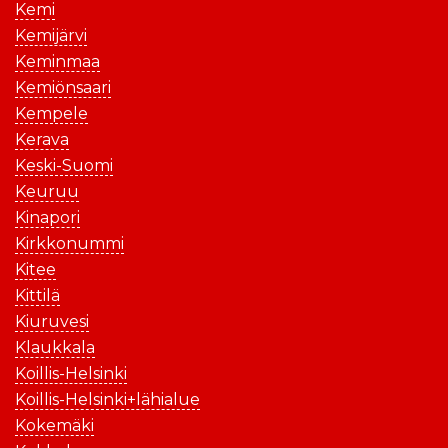
Kemi
Kemijärvi
Keminmaa
Kemiönsaari
Kempele
Kerava
Keski-Suomi
Keuruu
Kinapori
Kirkkonummi
Kitee
Kittilä
Kiuruvesi
Klaukkala
Koillis-Helsinki
Koillis-Helsinki+lähialue
Kokemäki