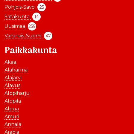
Pohjois-Savo
25
Satakunta
14
Uusimaa
259
Varsinais-Suomi
47
Paikkakunta
Akaa
Alahärmä
Alajärvi
Alavus
Alppiharju
Alppila
Alpua
Amuri
Annala
Arabia