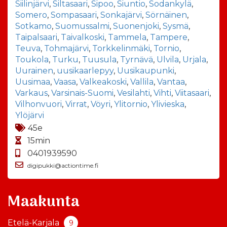
Siilinjärvi
,
Siltasaari
,
Sipoo
,
Siuntio
,
Sodankylä
,
Somero
,
Sompasaari
,
Sonkajärvi
,
Sörnäinen
,
Sotkamo
,
Suomussalmi
,
Suonenjoki
,
Sysmä
,
Taipalsaari
,
Taivalkoski
,
Tammela
,
Tampere
,
Teuva
,
Tohmajärvi
,
Torkkelinmäki
,
Tornio
,
Toukola
,
Turku
,
Tuusula
,
Tyrnävä
,
Ulvila
,
Urjala
,
Uurainen
,
uusikaarlepyy
,
Uusikaupunki
,
Uusimaa
,
Vaasa
,
Valkeakoski
,
Vallila
,
Vantaa
,
Varkaus
,
Varsinais-Suomi
,
Vesilahti
,
Vihti
,
Viitasaari
,
Vilhonvuori
,
Virrat
,
Vöyri
,
Ylitornio
,
Ylivieska
,
Ylöjärvi
45e
15min
0401939590
digipukki@actiontime.fi
Maakunta
Etelä-Karjala
9