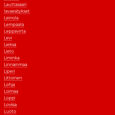
Lauttasaari
lavaesitykset
Leinola
Lempäälä
Leppävirta
Levi
Lieksa
Lieto
Liminka
Linnainmaa
Liperi
Littoinen
Lohja
Loimaa
Loppi
Loviisa
Luoto