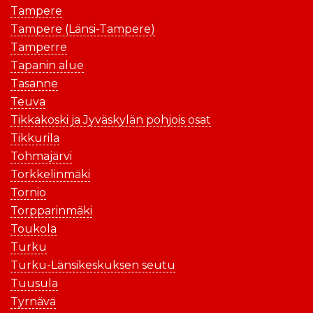
Tampere
Tampere (Länsi-Tampere)
Tamperre
Tapanin alue
Tasanne
Teuva
Tikkakoski ja Jyväskylän pohjois osat
Tikkurila
Tohmajärvi
Torkkelinmäki
Tornio
Torpparinmäki
Toukola
Turku
Turku-Länsikeskuksen seutu
Tuusula
Tyrnävä