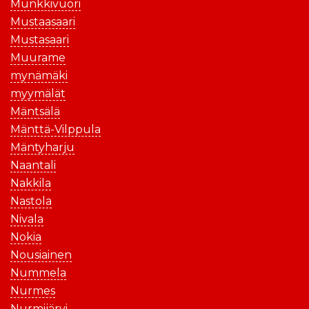
Munkkivuori
Mustaasaari
Mustasaari
Muurame
mynämäki
myymälät
Mäntsälä
Mänttä-Vilppula
Mäntyharju
Naantali
Nakkila
Nastola
Nivala
Nokia
Nousiainen
Nummela
Nurmes
Nurmijärvi