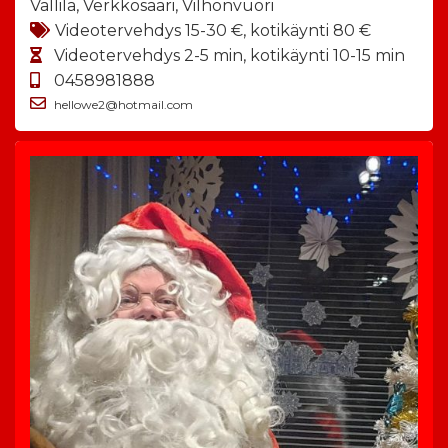
Vallila, Verkkosaari, Vilhonvuori
Videotervehdys 15-30 €, kotikäynti 80 €
Videotervehdys 2-5 min, kotikäynti 10-15 min
0458981888
hellowe2@hotmail.com