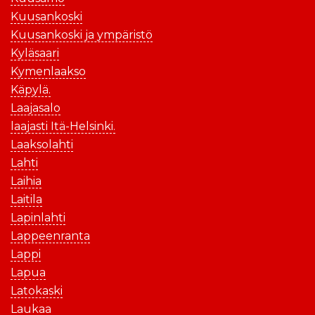
Kuusankoski
Kuusankoski ja ympäristö
Kyläsaari
Kymenlaakso
Käpylä.
Laajasalo
laajasti Itä-Helsinki.
Laaksolahti
Lahti
Laihia
Laitila
Lapinlahti
Lappeenranta
Lappi
Lapua
Latokaski
Laukaa