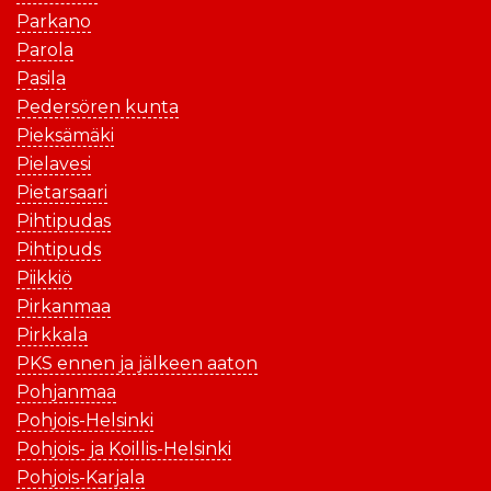
Parkano
Parola
Pasila
Pedersören kunta
Pieksämäki
Pielavesi
Pietarsaari
Pihtipudas
Pihtipuds
Piikkiö
Pirkanmaa
Pirkkala
PKS ennen ja jälkeen aaton
Pohjanmaa
Pohjois-Helsinki
Pohjois- ja Koillis-Helsinki
Pohjois-Karjala