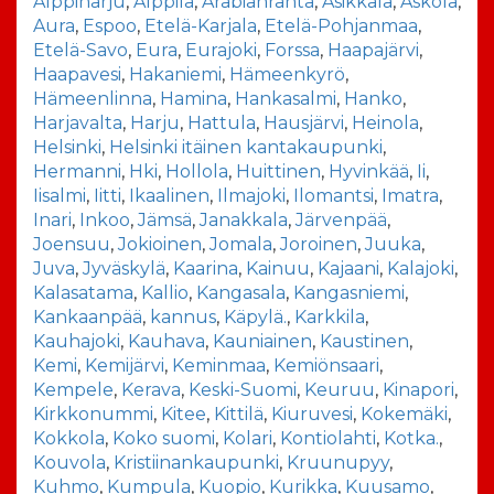
Alppiharju
,
Alppila
,
Arabianranta
,
Asikkala
,
Askola
,
Aura
,
Espoo
,
Etelä-Karjala
,
Etelä-Pohjanmaa
,
Etelä-Savo
,
Eura
,
Eurajoki
,
Forssa
,
Haapajärvi
,
Haapavesi
,
Hakaniemi
,
Hämeenkyrö
,
Hämeenlinna
,
Hamina
,
Hankasalmi
,
Hanko
,
Harjavalta
,
Harju
,
Hattula
,
Hausjärvi
,
Heinola
,
Helsinki
,
Helsinki itäinen kantakaupunki
,
Hermanni
,
Hki
,
Hollola
,
Huittinen
,
Hyvinkää
,
Ii
,
Iisalmi
,
Iitti
,
Ikaalinen
,
Ilmajoki
,
Ilomantsi
,
Imatra
,
Inari
,
Inkoo
,
Jämsä
,
Janakkala
,
Järvenpää
,
Joensuu
,
Jokioinen
,
Jomala
,
Joroinen
,
Juuka
,
Juva
,
Jyväskylä
,
Kaarina
,
Kainuu
,
Kajaani
,
Kalajoki
,
Kalasatama
,
Kallio
,
Kangasala
,
Kangasniemi
,
Kankaanpää
,
kannus
,
Käpylä.
,
Karkkila
,
Kauhajoki
,
Kauhava
,
Kauniainen
,
Kaustinen
,
Kemi
,
Kemijärvi
,
Keminmaa
,
Kemiönsaari
,
Kempele
,
Kerava
,
Keski-Suomi
,
Keuruu
,
Kinapori
,
Kirkkonummi
,
Kitee
,
Kittilä
,
Kiuruvesi
,
Kokemäki
,
Kokkola
,
Koko suomi
,
Kolari
,
Kontiolahti
,
Kotka.
,
Kouvola
,
Kristiinankaupunki
,
Kruunupyy
,
Kuhmo
,
Kumpula
,
Kuopio
,
Kurikka
,
Kuusamo
,