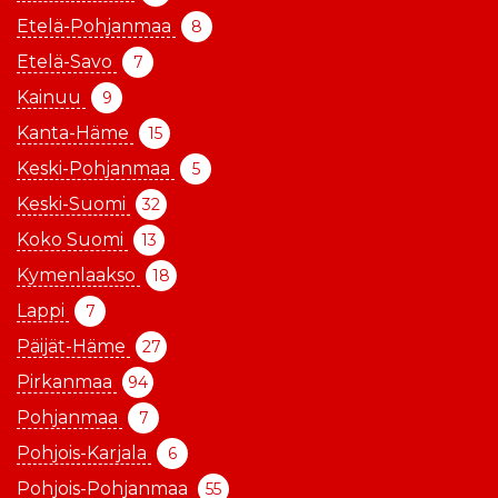
Etelä-Pohjanmaa
8
Etelä-Savo
7
Kainuu
9
Kanta-Häme
15
Keski-Pohjanmaa
5
Keski-Suomi
32
Koko Suomi
13
Kymenlaakso
18
Lappi
7
Päijät-Häme
27
Pirkanmaa
94
Pohjanmaa
7
Pohjois-Karjala
6
Pohjois-Pohjanmaa
55