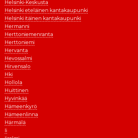
Helsinki-Keskusta
Helsinki eteläinen kantakaupunki
Helsinki itäinen kantakaupunki
Hermanni
Herttoniemenranta
Herttoniemi
Hervanta
Hevossalmi
Hirvensalo
Hki
Hollola
Huittinen
Hyvinkää
Hämeenkyrö
Hämeenlinna
Härmälä
Ii