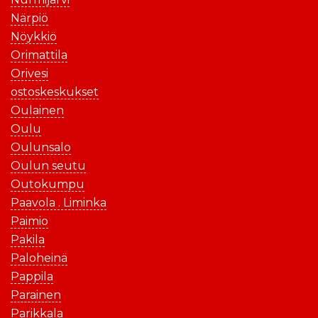
Närpiö
Nöykkiö
Orimattila
Orivesi
ostoskeskukset
Oulainen
Oulu
Oulunsalo
Oulun seutu
Outokumpu
Paavola . Liminka
Paimio
Pakila
Paloheinä
Pappila
Parainen
Parikkala