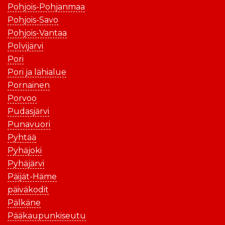
Pohjois-Pohjanmaa
Pohjois-Savo
Pohjois-Vantaa
Polvijärvi
Pori
Pori ja lähialue
Pornainen
Porvoo
Pudasjärvi
Punavuori
Pyhtää
Pyhäjoki
Pyhäjärvi
Päijät-Häme
päiväkodit
Pälkäne
Pääkaupunkiseutu