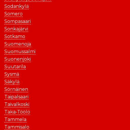
Sodankylä
Somero
Sompasaari
Sonkajärvi
Sotkamo
Suomenoja
Suomussalmi
Suonenjoki
Suutarila
Sysmä
Säkylä
Sörnäinen
Taipalsaari
Taivalkoski
Taka-Töölö
Tammela
Tammisalo