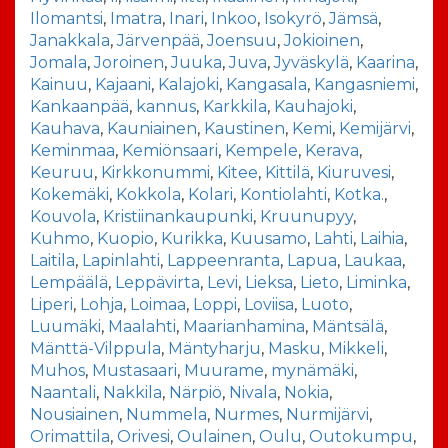
Ilomantsi
,
Imatra
,
Inari
,
Inkoo
,
Isokyrö
,
Jämsä
,
Janakkala
,
Järvenpää
,
Joensuu
,
Jokioinen
,
Jomala
,
Joroinen
,
Juuka
,
Juva
,
Jyväskylä
,
Kaarina
,
Kainuu
,
Kajaani
,
Kalajoki
,
Kangasala
,
Kangasniemi
,
Kankaanpää
,
kannus
,
Karkkila
,
Kauhajoki
,
Kauhava
,
Kauniainen
,
Kaustinen
,
Kemi
,
Kemijärvi
,
Keminmaa
,
Kemiönsaari
,
Kempele
,
Kerava
,
Keuruu
,
Kirkkonummi
,
Kitee
,
Kittilä
,
Kiuruvesi
,
Kokemäki
,
Kokkola
,
Kolari
,
Kontiolahti
,
Kotka.
,
Kouvola
,
Kristiinankaupunki
,
Kruunupyy
,
Kuhmo
,
Kuopio
,
Kurikka
,
Kuusamo
,
Lahti
,
Laihia
,
Laitila
,
Lapinlahti
,
Lappeenranta
,
Lapua
,
Laukaa
,
Lempäälä
,
Leppävirta
,
Levi
,
Lieksa
,
Lieto
,
Liminka
,
Liperi
,
Lohja
,
Loimaa
,
Loppi
,
Loviisa
,
Luoto
,
Luumäki
,
Maalahti
,
Maarianhamina
,
Mäntsälä
,
Mänttä-Vilppula
,
Mäntyharju
,
Masku
,
Mikkeli
,
Muhos
,
Mustasaari
,
Muurame
,
mynämäki
,
Naantali
,
Nakkila
,
Närpiö
,
Nivala
,
Nokia
,
Nousiainen
,
Nummela
,
Nurmes
,
Nurmijärvi
,
Orimattila
,
Orivesi
,
Oulainen
,
Oulu
,
Outokumpu
,