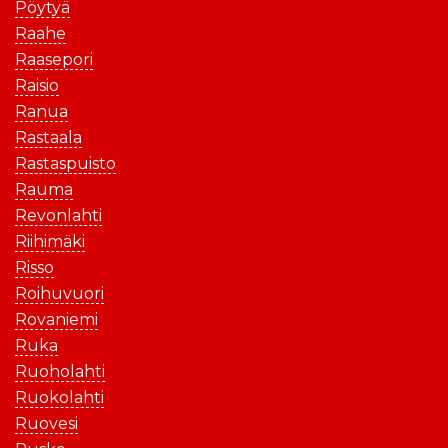
Pöytyä
Raahe
Raasepori
Raisio
Ranua
Rastaala
Rastaspuisto
Rauma
Revonlahti
Riihimäki
Risso
Roihuvuori
Rovaniemi
Ruka
Ruoholahti
Ruokolahti
Ruovesi