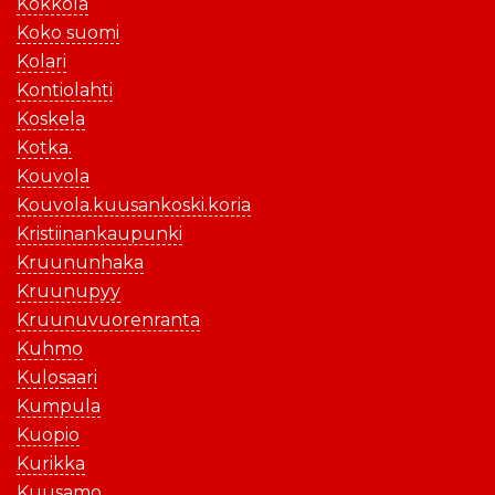
Kokkola
Koko suomi
Kolari
Kontiolahti
Koskela
Kotka.
Kouvola
Kouvola.kuusankoski.koria
Kristiinankaupunki
Kruununhaka
Kruunupyy
Kruunuvuorenranta
Kuhmo
Kulosaari
Kumpula
Kuopio
Kurikka
Kuusamo