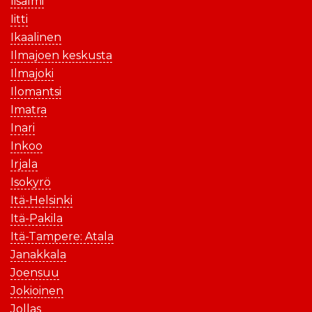
Iisalmi
Iitti
Ikaalinen
Ilmajoen keskusta
Ilmajoki
Ilomantsi
Imatra
Inari
Inkoo
Irjala
Isokyrö
Itä-Helsinki
Itä-Pakila
Itä-Tampere: Atala
Janakkala
Joensuu
Jokioinen
Jollas