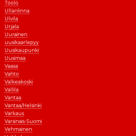
Töölö
Ullanlinna
Ulvila
Urjala
Uurainen
uusikaarlepyy
Uusikaupunki
Uusimaa
Vaasa
Vahto
Valkeakoski
Vallila
Vantaa
Vantaa/Helsinki
Varkaus
Varsinais-Suomi
Vehmainen