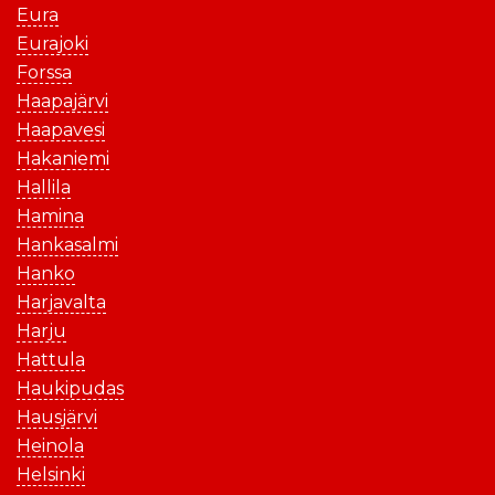
Eura
Eurajoki
Forssa
Haapajärvi
Haapavesi
Hakaniemi
Hallila
Hamina
Hankasalmi
Hanko
Harjavalta
Harju
Hattula
Haukipudas
Hausjärvi
Heinola
Helsinki