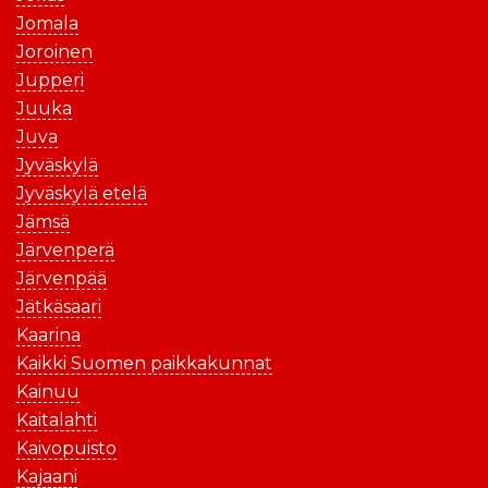
Jomala
Joroinen
Jupperi
Juuka
Juva
Jyväskylä
Jyväskylä etelä
Jämsä
Järvenperä
Järvenpää
Jätkäsaari
Kaarina
Kaikki Suomen paikkakunnat
Kainuu
Kaitalahti
Kaivopuisto
Kajaani