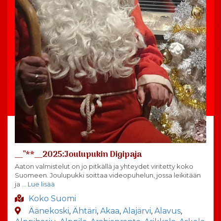
__”**__2025:Joulupukin Digipaja
Aaton valmistelut on jo pitkällä ja yhteydet viritetty koko
Suomeen. Joulupukki soittaa videopuhelun, jossa leikitään
ja
… Lue lisää
Koko Suomi
Äänekoski
,
Ähtäri
,
Akaa
,
Alajärvi
,
Alavus
,