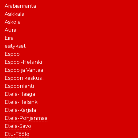
Arabianranta
Asikkala
Askola
Aura
Eira
esitykset
Espoo
Espoo -Helsinki
Espoo ja Vantaa
Espoon keskus...
Espoonlahti
Etelä-Haaga
Etelä-Helsinki
Etelä-Karjala
Etelä-Pohjanmaa
Etelä-Savo
Etu-Töölö