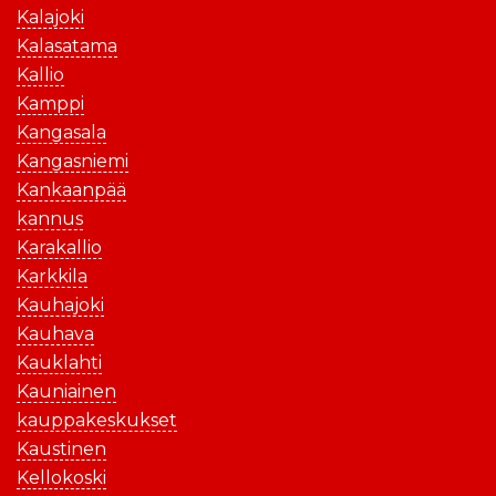
Kalajoki
Kalasatama
Kallio
Kamppi
Kangasala
Kangasniemi
Kankaanpää
kannus
Karakallio
Karkkila
Kauhajoki
Kauhava
Kauklahti
Kauniainen
kauppakeskukset
Kaustinen
Kellokoski