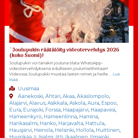
`Joulupukin räätälöity videotervehdys 2026
(koko Suomi)!
Joulupukin voi tänäkin jouluna tilata WhatsApp-
videotervehdyksenä edulliseen joulumielihintaan!
Videossa Joulupukki muistaa lasten nimet ja heille
… Lue
lisää
Uusimaa
Äänekoski
,
Ähtäri
,
Akaa
,
Äkäslompolo
,
Alajärvi
,
Alavus
,
Asikkala
,
Askola
,
Aura
,
Espoo
,
Eura
,
Eurajoki
,
Forssa
,
Haapajärvi
,
Haapavesi
,
Hämeenkyrö
,
Hämeenlinna
,
Hamina
,
Hankasalmi
,
Hanko
,
Harjavalta
,
Hattula
,
Hausjärvi
,
Heinola
,
Helsinki
,
Hollola
,
Huittinen
,
Hyvinkää
,
Ii
,
Iisalmi
,
Iitti
,
Ikaalinen
,
Ilmajoki
,