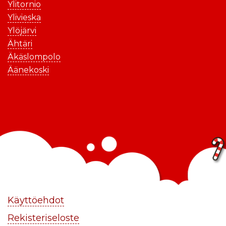
Ylitornio
Ylivieska
Ylöjärvi
Ähtäri
Äkäslompolo
Äänekoski
Käyttöehdot
Rekisteriseloste