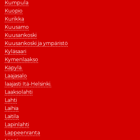
Kumpula
Kuopio
Kurikka
Kuusamo
Kuusankoski
Kuusankoski ja ympäristö
Kyläsaari
Kymenlaakso
Käpylä.
Laajasalo
laajasti Itä-Helsinki.
Laaksolahti
Lahti
Laihia
Laitila
Lapinlahti
Lappeenranta