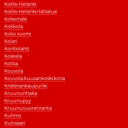
Koillis-Helsinki
Koillis-Helsinki+lähialue
Kokemäki
Kokkola
Koko suomi
Kolari
Kontiolahti
Koskela
Kotka.
Kouvola
Kouvola.kuusankoski.koria
Kristiinankaupunki
Kruununhaka
Kruunupyy
Kruunuvuorenranta
Kuhmo
Kulosaari