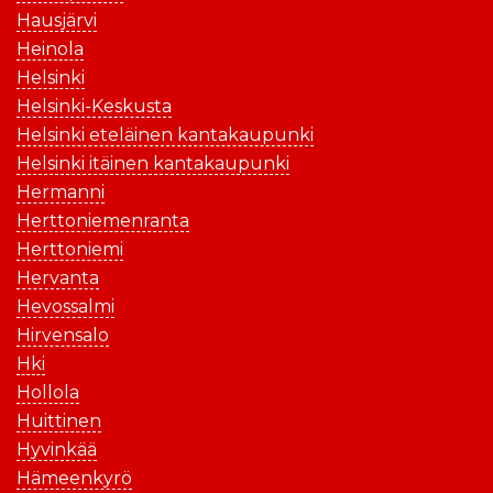
Hausjärvi
Heinola
Helsinki
Helsinki-Keskusta
Helsinki eteläinen kantakaupunki
Helsinki itäinen kantakaupunki
Hermanni
Herttoniemenranta
Herttoniemi
Hervanta
Hevossalmi
Hirvensalo
Hki
Hollola
Huittinen
Hyvinkää
Hämeenkyrö