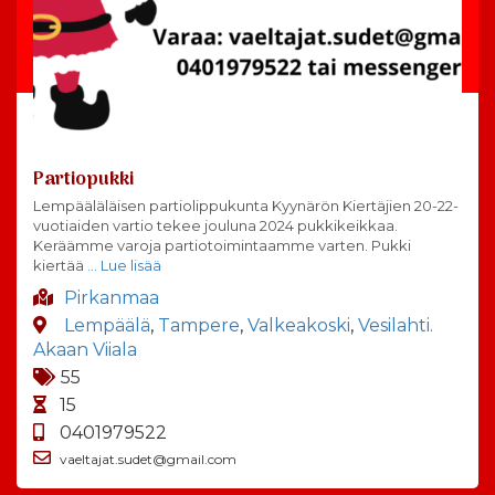
Partiopukki
Lempääläläisen partiolippukunta Kyynärön Kiertäjien 20-22-
vuotiaiden vartio tekee jouluna 2024 pukkikeikkaa.
Keräämme varoja partiotoimintaamme varten. Pukki
kiertää
… Lue lisää
Pirkanmaa
Lempäälä
,
Tampere
,
Valkeakoski
,
Vesilahti.
Akaan Viiala
55
15
0401979522
vaeltajat.sudet@gmail.com