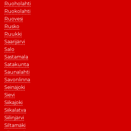
Ruoholahti
Ruokolahti
Ruovesi
Rusko
Ruukki
Saarijärvi
Salo
Sastamala
Satakunta
Saunalahti
Savonlinna
Seinäjoki
Sievi
Siikajoki
Siikalatva
Siilinjärvi
Siltamäki