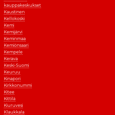
kauppakeskukset
Kaustinen
Kellokoski
Kemi
Kemijärvi
Keminmaa
Kemiönsaari
Kempele
Kerava
Keski-Suomi
Keuruu
Kinapori
Kirkkonummi
Kitee
Kittilä
Kiuruvesi
Klaukkala