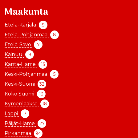
Maakunta
Etelä-Karjala
9
Etelä-Pohjanmaa
8
Etelä-Savo
7
Kainuu
9
Kanta-Häme
15
Keski-Pohjanmaa
5
Keski-Suomi
32
Koko Suomi
13
Kymenlaakso
18
Lappi
7
Päijät-Häme
27
Pirkanmaa
94