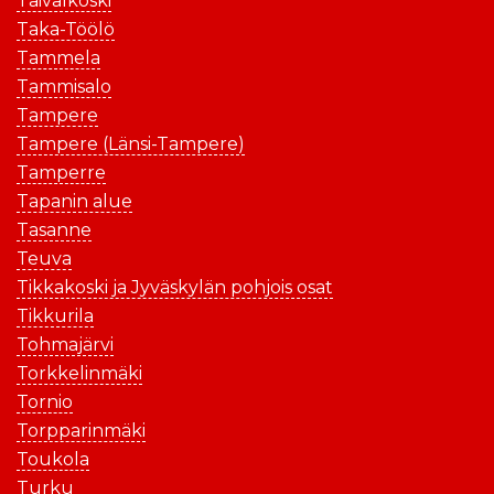
Taivalkoski
Taka-Töölö
Tammela
Tammisalo
Tampere
Tampere (Länsi-Tampere)
Tamperre
Tapanin alue
Tasanne
Teuva
Tikkakoski ja Jyväskylän pohjois osat
Tikkurila
Tohmajärvi
Torkkelinmäki
Tornio
Torpparinmäki
Toukola
Turku