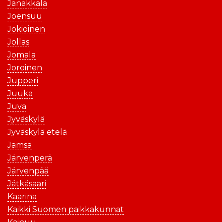
Janakkala
Joensuu
Jokioinen
Jollas
Jomala
Joroinen
Jupperi
Juuka
Juva
Jyväskylä
Jyväskylä etelä
Jämsä
Järvenperä
Järvenpää
Jätkäsaari
Kaarina
Kaikki Suomen paikkakunnat