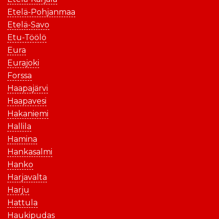
Etelä-Pohjanmaa
Etelä-Savo
Etu-Töölö
Eura
Eurajoki
Forssa
Haapajärvi
Haapavesi
Hakaniemi
Hallila
Hamina
Hankasalmi
Hanko
Harjavalta
Harju
Hattula
Haukipudas