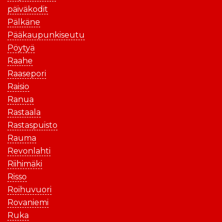
päiväkodit
Pälkäne
Pääkaupunkiseutu
Pöytyä
Raahe
Raasepori
Raisio
Ranua
Rastaala
Rastaspuisto
Rauma
Revonlahti
Riihimäki
Risso
Roihuvuori
Rovaniemi
Ruka