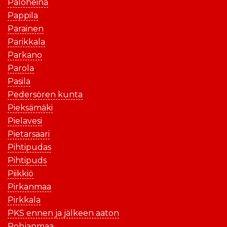
Paloheinä
Pappila
Parainen
Parikkala
Parkano
Parola
Pasila
Pedersören kunta
Pieksämäki
Pielavesi
Pietarsaari
Pihtipudas
Pihtipuds
Piikkiö
Pirkanmaa
Pirkkala
PKS ennen ja jälkeen aaton
Pohjanmaa