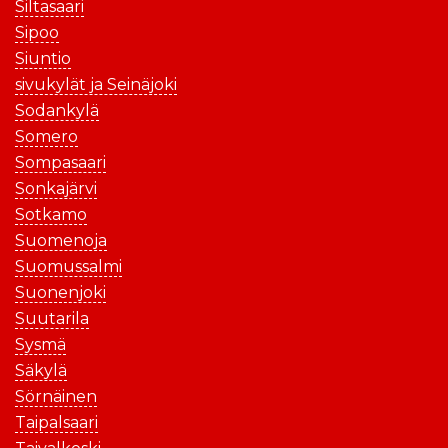
Siltasaari
Sipoo
Siuntio
sivukylät ja Seinäjoki
Sodankylä
Somero
Sompasaari
Sonkajärvi
Sotkamo
Suomenoja
Suomussalmi
Suonenjoki
Suutarila
Sysmä
Säkylä
Sörnäinen
Taipalsaari