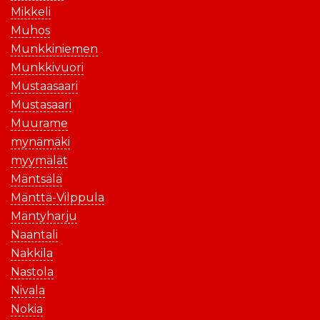
Mikkeli
Muhos
Munkkiniemen
Munkkivuori
Mustaasaari
Mustasaari
Muurame
mynämäki
myymälät
Mäntsälä
Mänttä-Vilppula
Mäntyharju
Naantali
Nakkila
Nastola
Nivala
Nokia