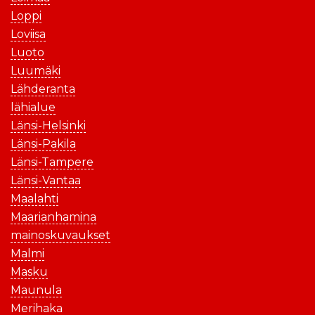
Loppi
Loviisa
Luoto
Luumäki
Lähderanta
lähialue
Länsi-Helsinki
Länsi-Pakila
Länsi-Tampere
Länsi-Vantaa
Maalahti
Maarianhamina
mainoskuvaukset
Malmi
Masku
Maunula
Merihaka