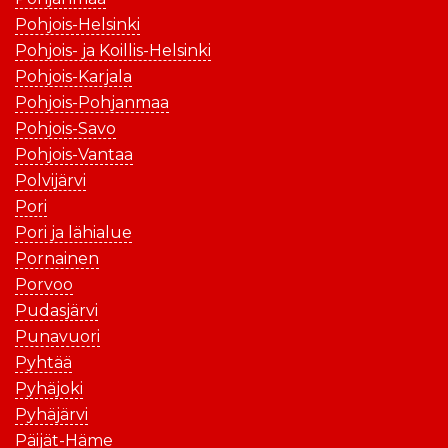
Pohjois-Helsinki
Pohjois- ja Koillis-Helsinki
Pohjois-Karjala
Pohjois-Pohjanmaa
Pohjois-Savo
Pohjois-Vantaa
Polvijärvi
Pori
Pori ja lähialue
Pornainen
Porvoo
Pudasjärvi
Punavuori
Pyhtää
Pyhäjoki
Pyhäjärvi
Päijät-Häme