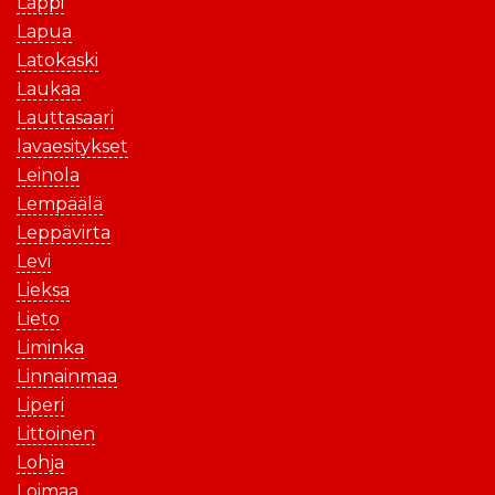
Lappi
Lapua
Latokaski
Laukaa
Lauttasaari
lavaesitykset
Leinola
Lempäälä
Leppävirta
Levi
Lieksa
Lieto
Liminka
Linnainmaa
Liperi
Littoinen
Lohja
Loimaa