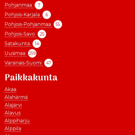
Pohjanmaa
7
Pohjois-Karjala
6
Pohjois-Pohjanmaa
55
Pohjois-Savo
25
Satakunta
14
Uusimaa
259
Varsinais-Suomi
47
Paikkakunta
Akaa
Alahärmä
Alajärvi
Alavus
Alppiharju
Alppila