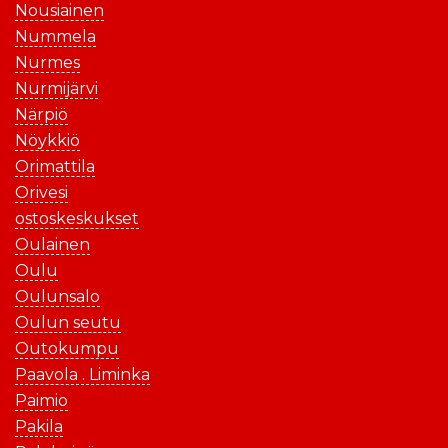
Nousiainen
Nummela
Nurmes
Nurmijärvi
Närpiö
Nöykkiö
Orimattila
Orivesi
ostoskeskukset
Oulainen
Oulu
Oulunsalo
Oulun seutu
Outokumpu
Paavola . Liminka
Paimio
Pakila