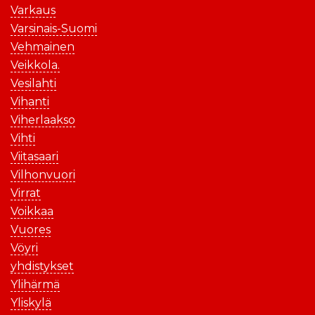
Varkaus
Varsinais-Suomi
Vehmainen
Veikkola.
Vesilahti
Vihanti
Viherlaakso
Vihti
Viitasaari
Vilhonvuori
Virrat
Voikkaa
Vuores
Vöyri
yhdistykset
Ylihärmä
Yliskylä