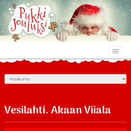
Toggle
naviga
Vesilahti. Akaan Viiala