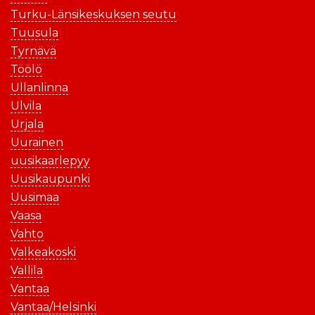
Turku-Länsikeskuksen seutu
Tuusula
Tyrnävä
Töölö
Ullanlinna
Ulvila
Urjala
Uurainen
uusikaarlepyy
Uusikaupunki
Uusimaa
Vaasa
Vahto
Valkeakoski
Vallila
Vantaa
Vantaa/Helsinki