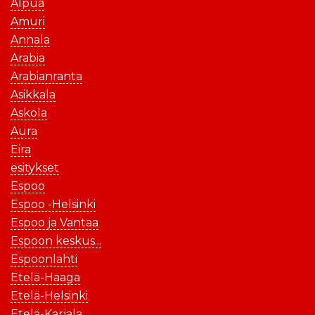
Alpua
Amuri
Annala
Arabia
Arabianranta
Asikkala
Askola
Aura
Eira
esitykset
Espoo
Espoo -Helsinki
Espoo ja Vantaa
Espoon keskus...
Espoonlahti
Etelä-Haaga
Etelä-Helsinki
Etelä-Karjala