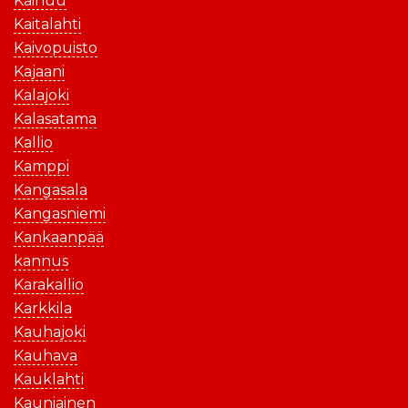
Kainuu
Kaitalahti
Kaivopuisto
Kajaani
Kalajoki
Kalasatama
Kallio
Kamppi
Kangasala
Kangasniemi
Kankaanpää
kannus
Karakallio
Karkkila
Kauhajoki
Kauhava
Kauklahti
Kauniainen