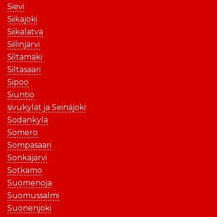
Sievi
Siikajoki
Siikalatva
Siilinjärvi
Siltamäki
Siltasaari
Sipoo
Siuntio
sivukylät ja Seinäjoki
Sodankylä
Somero
Sompasaari
Sonkajärvi
Sotkamo
Suomenoja
Suomussalmi
Suonenjoki