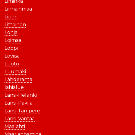
Liminka
Linnainmaa
Liperi
Littoinen
Lohja
Loimaa
Loppi
Loviisa
Luoto
Luumäki
Lähderanta
lähialue
Länsi-Helsinki
Länsi-Pakila
Länsi-Tampere
Länsi-Vantaa
Maalahti
Maarianhamina