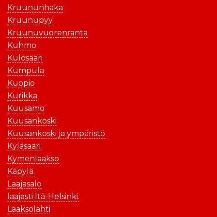
Kruununhaka
Kruunupyy
Kruunuvuorenranta
Kuhmo
Kulosaari
Kumpula
Kuopio
Kurikka
Kuusamo
Kuusankoski
Kuusankoski ja ympäristö
Kyläsaari
Kymenlaakso
Käpylä.
Laajasalo
laajasti Itä-Helsinki.
Laaksolahti