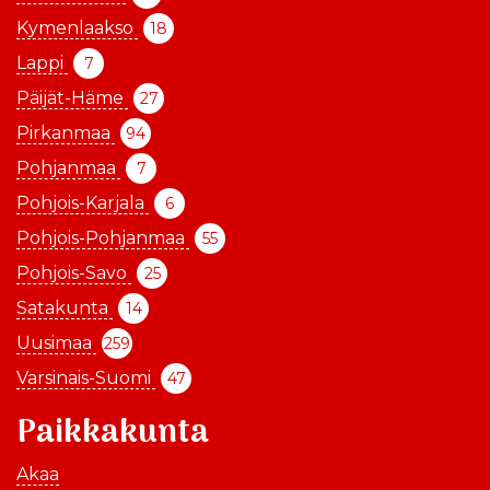
Kymenlaakso
18
Lappi
7
Päijät-Häme
27
Pirkanmaa
94
Pohjanmaa
7
Pohjois-Karjala
6
Pohjois-Pohjanmaa
55
Pohjois-Savo
25
Satakunta
14
Uusimaa
259
Varsinais-Suomi
47
Paikkakunta
Akaa