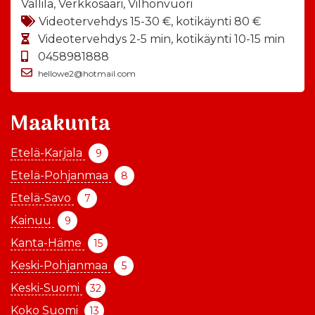
Vallila, Verkkosaari, Vilhonvuori
Videotervehdys 15-30 €, kotikäynti 80 €
Videotervehdys 2-5 min, kotikäynti 10-15 min
0458981888
hellowe2@hotmail.com
Maakunta
Etelä-Karjala
9
Etelä-Pohjanmaa
8
Etelä-Savo
7
Kainuu
9
Kanta-Häme
15
Keski-Pohjanmaa
5
Keski-Suomi
32
Koko Suomi
13