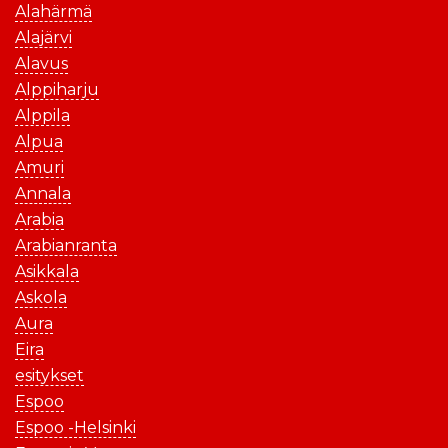
Alahärmä
Alajärvi
Alavus
Alppiharju
Alppila
Alpua
Amuri
Annala
Arabia
Arabianranta
Asikkala
Askola
Aura
Eira
esitykset
Espoo
Espoo -Helsinki