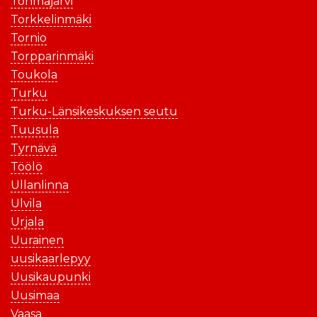
Tohmajärvi
Torkkelinmäki
Tornio
Torpparinmäki
Toukola
Turku
Turku-Länsikeskuksen seutu
Tuusula
Tyrnävä
Töölö
Ullanlinna
Ulvila
Urjala
Uurainen
uusikaarlepyy
Uusikaupunki
Uusimaa
Vaasa