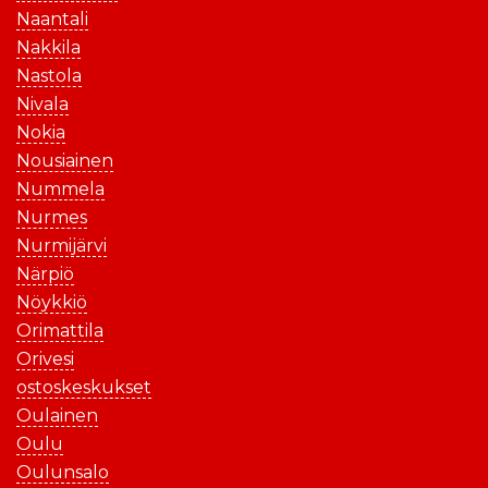
Naantali
Nakkila
Nastola
Nivala
Nokia
Nousiainen
Nummela
Nurmes
Nurmijärvi
Närpiö
Nöykkiö
Orimattila
Orivesi
ostoskeskukset
Oulainen
Oulu
Oulunsalo