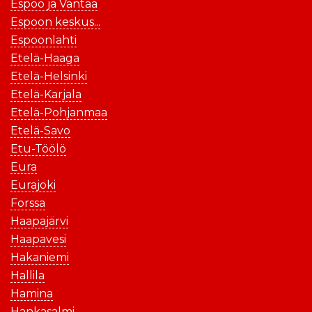
Espoo ja Vantaa
Espoon keskus...
Espoonlahti
Etelä-Haaga
Etelä-Helsinki
Etelä-Karjala
Etelä-Pohjanmaa
Etelä-Savo
Etu-Töölö
Eura
Eurajoki
Forssa
Haapajärvi
Haapavesi
Hakaniemi
Hallila
Hamina
Hankasalmi