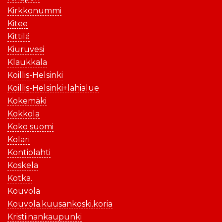
Kirkkonummi
Kitee
Kittilä
Kiuruvesi
Klaukkala
Koillis-Helsinki
Koillis-Helsinki+lähialue
Kokemäki
Kokkola
Koko suomi
Kolari
Kontiolahti
Koskela
Kotka.
Kouvola
Kouvola.kuusankoski.koria
Kristiinankaupunki