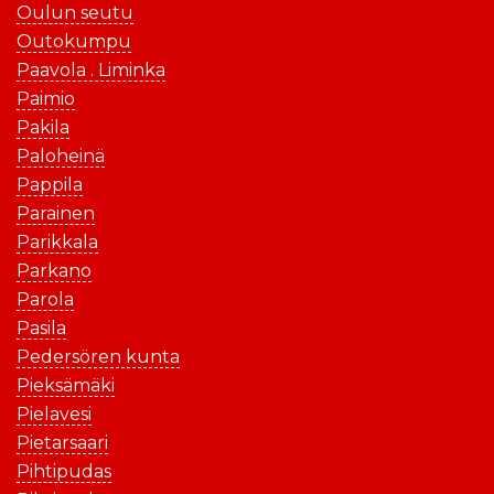
Oulun seutu
Outokumpu
Paavola . Liminka
Paimio
Pakila
Paloheinä
Pappila
Parainen
Parikkala
Parkano
Parola
Pasila
Pedersören kunta
Pieksämäki
Pielavesi
Pietarsaari
Pihtipudas