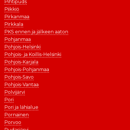
Pihtipuds
Piikkiö
Pirkanmaa
Pirkkala
PKS ennen ja jälkeen aaton
Pohjanmaa
Pohjois-Helsinki
Pohjois- ja Koillis-Helsinki
Pohjois-Karjala
Pohjois-Pohjanmaa
Pohjois-Savo
Pohjois-Vantaa
Polvijärvi
Pori
Pori ja lähialue
Pornainen
Porvoo
Pudasjärvi