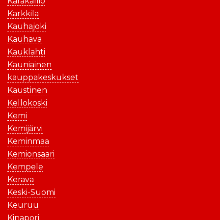
Karakallio
Karkkila
Kauhajoki
Kauhava
Kauklahti
Kauniainen
kauppakeskukset
Kaustinen
Kellokoski
Kemi
Kemijärvi
Keminmaa
Kemiönsaari
Kempele
Kerava
Keski-Suomi
Keuruu
Kinapori