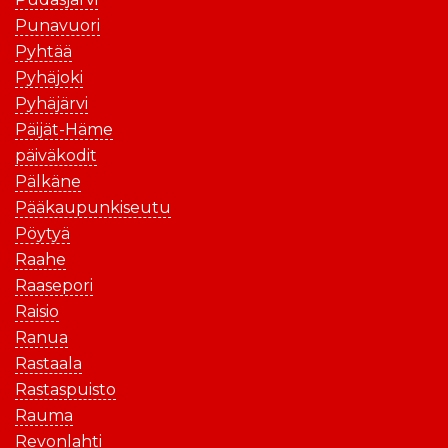
Punavuori
Pyhtää
Pyhäjoki
Pyhäjärvi
Päijät-Häme
päiväkodit
Pälkäne
Pääkaupunkiseutu
Pöytyä
Raahe
Raasepori
Raisio
Ranua
Rastaala
Rastaspuisto
Rauma
Revonlahti