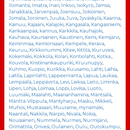
Ilomantsi
,
Imatra
,
Inari
,
Inkoo
,
Isokyrö
,
Jämsä
,
Janakkala
,
Järvenpää
,
Joensuu
,
Jokioinen
,
Jomala
,
Joroinen
,
Juuka
,
Juva
,
Jyväskylä
,
Kaarina
,
Kainuu
,
Kajaani
,
Kalajoki
,
Kangasala
,
Kangasniemi
,
Kankaanpää
,
kannus
,
Karkkila
,
Kauhajoki
,
Kauhava
,
Kauniainen
,
Kaustinen
,
Kemi
,
Kemijärvi
,
Keminmaa
,
Kemiönsaari
,
Kempele
,
Kerava
,
Keuruu
,
Kirkkonummi
,
Kitee
,
Kittilä
,
Kiuruvesi
,
Kokemäki
,
Kokkola
,
Kolari
,
Kontiolahti
,
Kotka.
,
Kouvola
,
Kristiinankaupunki
,
Kruunupyy
,
Kuhmo
,
Kuopio
,
Kurikka
,
Kuusamo
,
Lahti
,
Laihia
,
Laitila
,
Lapinlahti
,
Lappeenranta
,
Lapua
,
Laukaa
,
Lempäälä
,
Leppävirta
,
Levi
,
Lieksa
,
Lieto
,
Liminka
,
Liperi
,
Lohja
,
Loimaa
,
Loppi
,
Loviisa
,
Luoto
,
Luumäki
,
Maalahti
,
Maarianhamina
,
Mäntsälä
,
Mänttä-Vilppula
,
Mäntyharju
,
Masku
,
Mikkeli
,
Muhos
,
Mustasaari
,
Muurame
,
mynämäki
,
Naantali
,
Nakkila
,
Närpiö
,
Nivala
,
Nokia
,
Nousiainen
,
Nummela
,
Nurmes
,
Nurmijärvi
,
Orimattila
,
Orivesi
,
Oulainen
,
Oulu
,
Outokumpu
,