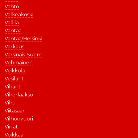
Vahto
Valkeakoski
Vallila
Vantaa
Vantaa/Helsinki
Varkaus
Varsinais-Suomi
Vehmainen
Veikkola.
Vesilahti
Vihanti
Viherlaakso
Vihti
Viitasaari
Vilhonvuori
Virrat
Voikkaa