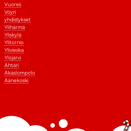
Vuores
Vöyri
yhdistykset
Ylihärmä
Yliskylä
Ylitornio
Ylivieska
Ylöjärvi
Ähtäri
Äkäslompolo
Äänekoski