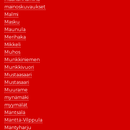
mainoskuvaukset
Malmi
Masku
Maunula
Merihaka
Mikkeli
Muhos
Munkkiniemen
Munkkivuori
Mustaasaari
Mustasaari
Muurame
mynämäki
myymälät
Mäntsälä
Mänttä-Vilppula
Mäntyharju