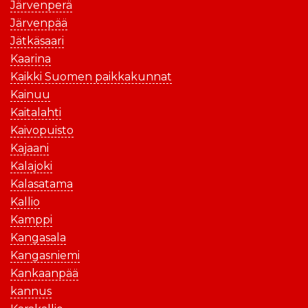
Järvenperä
Järvenpää
Jätkäsaari
Kaarina
Kaikki Suomen paikkakunnat
Kainuu
Kaitalahti
Kaivopuisto
Kajaani
Kalajoki
Kalasatama
Kallio
Kamppi
Kangasala
Kangasniemi
Kankaanpää
kannus