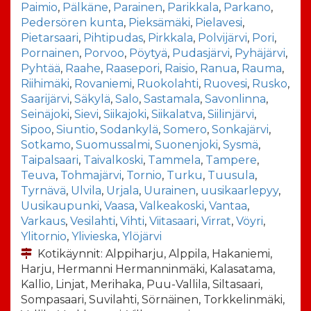
Paimio
,
Pälkäne
,
Parainen
,
Parikkala
,
Parkano
,
Pedersören kunta
,
Pieksämäki
,
Pielavesi
,
Pietarsaari
,
Pihtipudas
,
Pirkkala
,
Polvijärvi
,
Pori
,
Pornainen
,
Porvoo
,
Pöytyä
,
Pudasjärvi
,
Pyhäjärvi
,
Pyhtää
,
Raahe
,
Raasepori
,
Raisio
,
Ranua
,
Rauma
,
Riihimäki
,
Rovaniemi
,
Ruokolahti
,
Ruovesi
,
Rusko
,
Saarijärvi
,
Säkylä
,
Salo
,
Sastamala
,
Savonlinna
,
Seinäjoki
,
Sievi
,
Siikajoki
,
Siikalatva
,
Siilinjärvi
,
Sipoo
,
Siuntio
,
Sodankylä
,
Somero
,
Sonkajärvi
,
Sotkamo
,
Suomussalmi
,
Suonenjoki
,
Sysmä
,
Taipalsaari
,
Taivalkoski
,
Tammela
,
Tampere
,
Teuva
,
Tohmajärvi
,
Tornio
,
Turku
,
Tuusula
,
Tyrnävä
,
Ulvila
,
Urjala
,
Uurainen
,
uusikaarlepyy
,
Uusikaupunki
,
Vaasa
,
Valkeakoski
,
Vantaa
,
Varkaus
,
Vesilahti
,
Vihti
,
Viitasaari
,
Virrat
,
Vöyri
,
Ylitornio
,
Ylivieska
,
Ylöjärvi
Kotikäynnit: Alppiharju, Alppila, Hakaniemi,
Harju, Hermanni Hermanninmäki, Kalasatama,
Kallio, Linjat, Merihaka, Puu-Vallila, Siltasaari,
Sompasaari, Suvilahti, Sörnäinen, Torkkelinmäki,