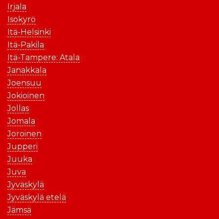
Irjala
Isokyrö
Itä-Helsinki
Itä-Pakila
Itä-Tampere: Atala
Janakkala
Joensuu
Jokioinen
Jollas
Jomala
Joroinen
Jupperi
Juuka
Juva
Jyväskylä
Jyväskylä etelä
Jämsä