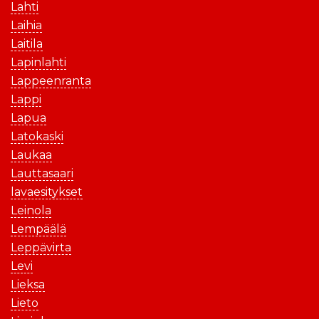
Lahti
Laihia
Laitila
Lapinlahti
Lappeenranta
Lappi
Lapua
Latokaski
Laukaa
Lauttasaari
lavaesitykset
Leinola
Lempäälä
Leppävirta
Levi
Lieksa
Lieto