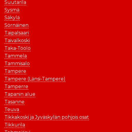
Suutarila
Sysmä
Säkylä
Sörnäinen
Taipalsaari
Taivalkoski
Taka-Töölö
Tammela
Tammisalo
Tampere
Tampere (Länsi-Tampere)
Tamperre
Tapanin alue
Tasanne
Teuva
Tikkakoski ja Jyväskylän pohjois osat
Tikkurila