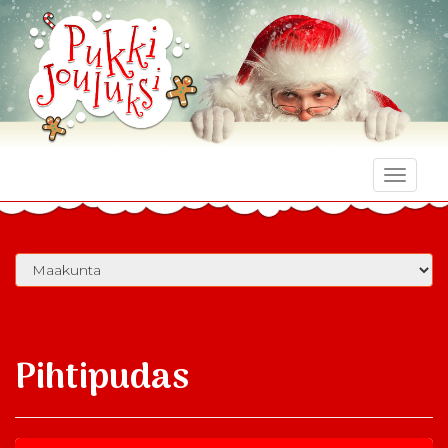
Toggle
naviga
Pihtipudas