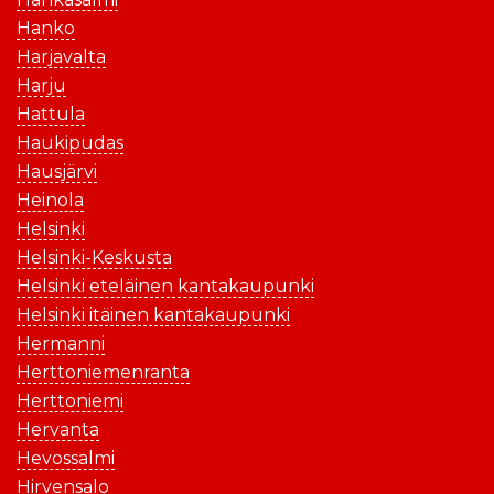
Hanko
Harjavalta
Harju
Hattula
Haukipudas
Hausjärvi
Heinola
Helsinki
Helsinki-Keskusta
Helsinki eteläinen kantakaupunki
Helsinki itäinen kantakaupunki
Hermanni
Herttoniemenranta
Herttoniemi
Hervanta
Hevossalmi
Hirvensalo