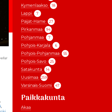
Kymenlaakso
18
Lappi
7
Päijät-Häme
27
Pirkanmaa
94
Pohjanmaa
7
Pohjois-Karjala
6
Pohjois-Pohjanmaa
55
ella!
Pohjois-Savo
25
Satakunta
14
Uusimaa
259
Varsinais-Suomi
47
Paikkakunta
,
ä
,
Akaa
oki
,