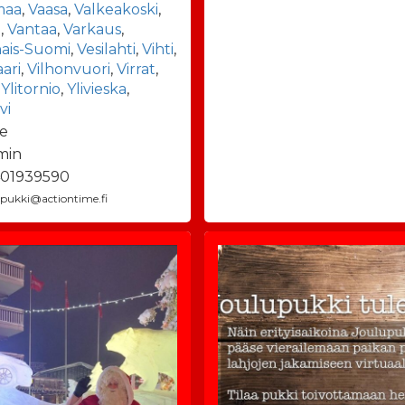
maa
,
Vaasa
,
Valkeakoski
,
a
,
Vantaa
,
Varkaus
,
nais-Suomi
,
Vesilahti
,
Vihti
,
aari
,
Vilhonvuori
,
Virrat
,
,
Ylitornio
,
Ylivieska
,
vi
e
min
01939590
ipukki@actiontime.fi