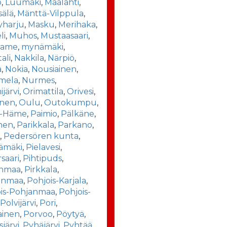
o
,
Luumäki
,
Maalahti
,
sälä
,
Mänttä-Vilppula
,
yharju
,
Masku
,
Merihaka
,
li
,
Muhos
,
Mustaasaari
,
rame
,
mynämäki
,
ali
,
Nakkila
,
Närpiö
,
a
,
Nokia
,
Nousiainen
,
mela
,
Nurmes
,
järvi
,
Orimattila
,
Orivesi
,
inen
,
Oulu
,
Outokumpu
,
t-Häme
,
Paimio
,
Pälkäne
,
nen
,
Parikkala
,
Parkano
,
a
,
Pedersören kunta
,
ämäki
,
Pielavesi
,
rsaari
,
Pihtipuds
,
anmaa
,
Pirkkala
,
anmaa
,
Pohjois-Karjala
,
ois-Pohjanmaa
,
Pohjois-
,
Polvijärvi
,
Pori
,
ainen
,
Porvoo
,
Pöytyä
,
järvi
,
Pyhäjärvi
,
Pyhtää
,