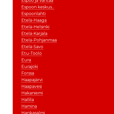
Espoo ja Vantaa
Espoon keskus...
Espoonlahti
Etelä-Haaga
Etelä-Helsinki
Etelä-Karjala
Etelä-Pohjanmaa
Etelä-Savo
Etu-Töölö
Eura
Eurajoki
Forssa
Haapajärvi
Haapavesi
Hakaniemi
Hallila
Hamina
Hankasalmi