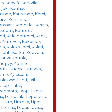
us
,
Käpylä.
,
Karkkila
,
joki
,
Kauhava
,
iainen
,
Kaustinen
,
Kemi
,
ärvi
,
Keminmaa
,
nsaari
,
Kempele
,
Kerava
,
-Suomi
,
Keuruu
,
ori
,
Kirkkonummi
,
Kitee
,
ä
,
Kiuruvesi
,
Kokemäki
,
ola
,
Koko suomi
,
Kolari
,
olahti
,
Kotka.
,
Kouvola
,
iinankaupunki
,
nupyy
,
Kuhmo
,
ula
,
Kuopio
,
Kurikka
,
amo
,
Kyläsaari
,
nlaakso
,
Lahti
,
Laihia
,
a
,
Lapinlahti
,
eenranta
,
Lappi
,
Lapua
,
aa
,
Lempäälä
,
Leppävirta
,
a
,
Lieto
,
Liminka
,
Liperi
,
,
Loimaa
,
Loppi
,
Loviisa
,