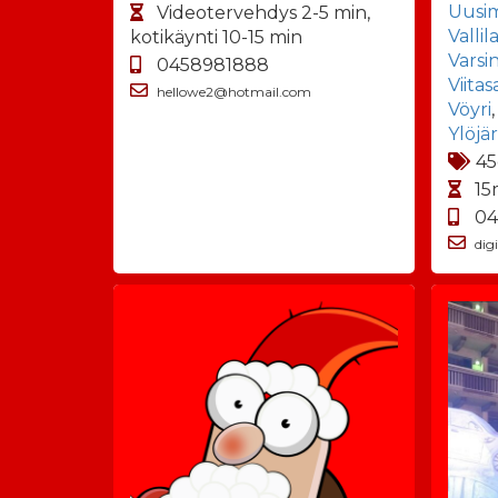
Uusi
Videotervehdys 2-5 min,
Vallil
kotikäynti 10-15 min
Varsi
0458981888
Viitas
hellowe2@hotmail.com
Vöyri
Ylöjär
45
15
04
dig