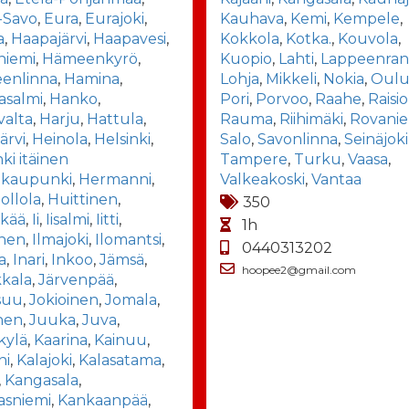
-Savo
,
Eura
,
Eurajoki
,
Kauhava
,
Kemi
,
Kempele
,
a
,
Haapajärvi
,
Haapavesi
,
Kokkola
,
Kotka.
,
Kouvola
,
niemi
,
Hämeenkyrö
,
Kuopio
,
Lahti
,
Lappeenran
enlinna
,
Hamina
,
Lohja
,
Mikkeli
,
Nokia
,
Oul
asalmi
,
Hanko
,
Pori
,
Porvoo
,
Raahe
,
Raisio
valta
,
Harju
,
Hattula
,
Rauma
,
Riihimäki
,
Rovanie
ärvi
,
Heinola
,
Helsinki
,
Salo
,
Savonlinna
,
Seinäjoki
nki itäinen
Tampere
,
Turku
,
Vaasa
,
akaupunki
,
Hermanni
,
Valkeakoski
,
Vantaa
ollola
,
Huittinen
,
350
nkää
,
Ii
,
Iisalmi
,
Iitti
,
1h
inen
,
Ilmajoki
,
Ilomantsi
,
0440313202
a
,
Inari
,
Inkoo
,
Jämsä
,
hoopee2@gmail.com
kala
,
Järvenpää
,
suu
,
Jokioinen
,
Jomala
,
nen
,
Juuka
,
Juva
,
kylä
,
Kaarina
,
Kainuu
,
ni
,
Kalajoki
,
Kalasatama
,
,
Kangasala
,
asniemi
,
Kankaanpää
,