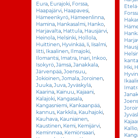
Eura
,
Eurajoki
,
Forssa
,
Etelä
Haapajärvi
,
Haapavesi
,
Forss
Hämeenkyrö
,
Hämeenlinna
,
Haka
Hamina
,
Hankasalmi
,
Hanko
,
Häme
Harjavalta
,
Hattula
,
Hausjärvi
,
Hank
Heinola
,
Helsinki
,
Hollola
,
Harja
Huittinen
,
Hyvinkää
,
Ii
,
Iisalmi
,
Hausj
Iitti
,
Ikaalinen
,
Ilmajoki
,
Helsi
Ilomantsi
,
Imatra
,
Inari
,
Inkoo
,
kant
Isokyrö
,
Jämsä
,
Janakkala
,
Hki
,
H
Järvenpää
,
Joensuu
,
Hyvi
Jokioinen
,
Jomala
,
Joroinen
,
Ikaal
Juuka
,
Juva
,
Jyväskylä
,
Imatr
Kaarina
,
Kainuu
,
Kajaani
,
Janak
Kalajoki
,
Kangasala
,
Joen
Kangasniemi
,
Kankaanpää
,
Joroi
kannus
,
Karkkila
,
Kauhajoki
,
Jyväs
Kauhava
,
Kauniainen
,
Kajaa
Kaustinen
,
Kemi
,
Kemijärvi
,
Kallio
Keminmaa
,
Kemiönsaari
,
Kang