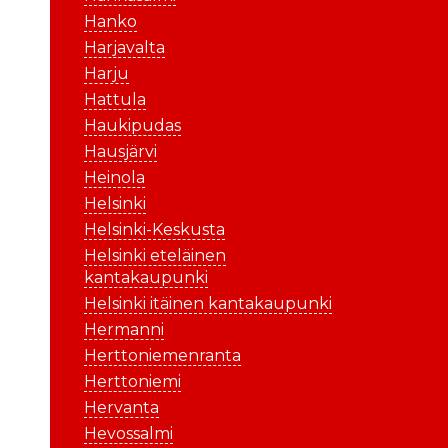
Hanko
Harjavalta
Harju
Hattula
Haukipudas
Hausjärvi
Heinola
Helsinki
Helsinki-Keskusta
Helsinki eteläinen
kantakaupunki
Helsinki itäinen kantakaupunki
Hermanni
Herttoniemenranta
Herttoniemi
Hervanta
Hevossalmi