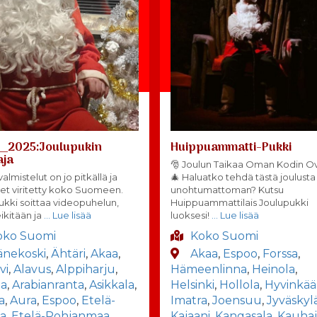
__2025:Joulupukin
Huippuammatti-Pukki
aja
🎅 Joulun Taikaa Oman Kodin Ov
almistelut on jo pitkällä ja
🎄 Haluatko tehdä tästä joulusta
et viritetty koko Suomeen.
unohtumattoman? Kutsu
ukki soittaa videopuhelun,
Huippuammattilais Joulupukki
eikitään ja
… Lue lisää
luoksesi!
… Lue lisää
oko Suomi
Koko Suomi
änekoski
,
Ähtäri
,
Akaa
,
Akaa
,
Espoo
,
Forssa
,
vi
,
Alavus
,
Alppiharju
,
Hämeenlinna
,
Heinola
,
la
,
Arabianranta
,
Asikkala
,
Helsinki
,
Hollola
,
Hyvinkää
a
,
Aura
,
Espoo
,
Etelä-
Imatra
,
Joensuu
,
Jyväskyl
la
,
Etelä-Pohjanmaa
,
Kajaani
,
Kangasala
,
Kauhaj