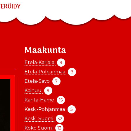
TERÖIDY
Maakunta
Etelä-Karjala
9
Etelä-Pohjanmaa
8
Etelä-Savo
7
Kainuu
9
Kanta-Häme
15
Keski-Pohjanmaa
5
Keski-Suomi
32
Koko Suomi
13