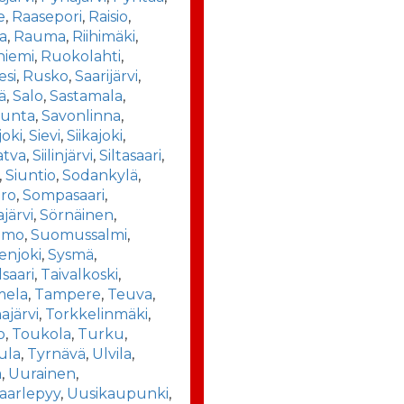
e
,
Raasepori
,
Raisio
,
a
,
Rauma
,
Riihimäki
,
niemi
,
Ruokolahti
,
esi
,
Rusko
,
Saarijärvi
,
ä
,
Salo
,
Sastamala
,
kunta
,
Savonlinna
,
joki
,
Sievi
,
Siikajoki
,
atva
,
Siilinjärvi
,
Siltasaari
,
,
Siuntio
,
Sodankylä
,
ro
,
Sompasaari
,
järvi
,
Sörnäinen
,
amo
,
Suomussalmi
,
enjoki
,
Sysmä
,
lsaari
,
Taivalkoski
,
ela
,
Tampere
,
Teuva
,
järvi
,
Torkkelinmäki
,
o
,
Toukola
,
Turku
,
ula
,
Tyrnävä
,
Ulvila
,
a
,
Uurainen
,
aarlepyy
,
Uusikaupunki
,