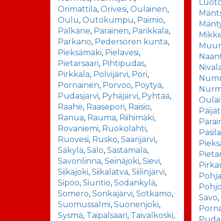
Luot
Orimattila
,
Orivesi
,
Oulainen
,
Mänt
Oulu
,
Outokumpu
,
Paimio
,
Mänt
Pälkäne
,
Parainen
,
Parikkala
,
Mikke
Parkano
,
Pedersören kunta
,
Muu
Pieksämäki
,
Pielavesi
,
Naant
Pietarsaari
,
Pihtipudas
,
Nival
Pirkkala
,
Polvijärvi
,
Pori
,
Num
Pornainen
,
Porvoo
,
Pöytyä
,
Nurmi
Pudasjärvi
,
Pyhäjärvi
,
Pyhtää
,
Oula
Raahe
,
Raasepori
,
Raisio
,
Päijä
Ranua
,
Rauma
,
Riihimäki
,
Parai
Rovaniemi
,
Ruokolahti
,
Pasil
Ruovesi
,
Rusko
,
Saarijärvi
,
Pieks
Säkylä
,
Salo
,
Sastamala
,
Pieta
Savonlinna
,
Seinäjoki
,
Sievi
,
Pirk
Siikajoki
,
Siikalatva
,
Siilinjärvi
,
Pohj
Sipoo
,
Siuntio
,
Sodankylä
,
Pohj
Somero
,
Sonkajärvi
,
Sotkamo
,
Savo
Suomussalmi
,
Suonenjoki
,
Porn
Sysmä
,
Taipalsaari
,
Taivalkoski
,
Pudas