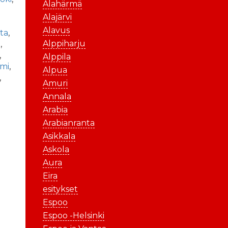
Alahärmä
Alajärvi
Alavus
ta
,
Alppiharju
u
,
,
Alppila
mi
,
Alpua
,
Amuri
Annala
Arabia
Arabianranta
Asikkala
Askola
Aura
Eira
esitykset
Espoo
Espoo -Helsinki