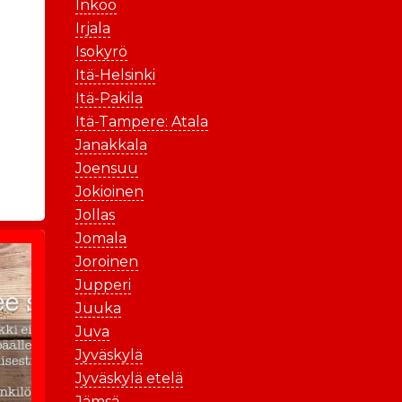
Inkoo
Irjala
Isokyrö
Itä-Helsinki
Itä-Pakila
Itä-Tampere: Atala
Janakkala
Joensuu
Jokioinen
Jollas
Jomala
Joroinen
Jupperi
Juuka
Juva
Jyväskylä
Jyväskylä etelä
Jämsä