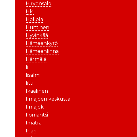
Hirvensalo
Hki
Hollola
Huittinen
Hyvinkää
Hämeenkyrö
Hämeenlinna
Härmälä
Ii
Iisalmi
Iitti
Ikaalinen
Ilmajoen keskusta
Ilmajoki
Ilomantsi
Imatra
Inari