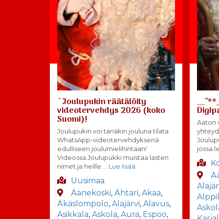
`Joulupukin räätälöity
__”**
videotervehdys 2026 (koko
Digip
Suomi)!
Aaton v
Joulupukin voi tänäkin jouluna tilata
yhteyd
WhatsApp-videotervehdyksenä
Joulup
edulliseen joulumielihintaan!
jossa l
Videossa Joulupukki muistaa lasten
K
nimet ja heille
… Lue lisää
Ä
Uusimaa
Alajär
Äänekoski
,
Ähtäri
,
Akaa
,
Alppi
Äkäslompolo
,
Alajärvi
,
Alavus
,
Askol
Asikkala
,
Askola
,
Aura
,
Espoo
,
Karja