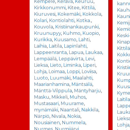
Kempele
,
Kerava
,
Keuruu
,
kann
Kirkkonummi
,
Kitee
,
Kittilä
,
Kauha
Kiuruvesi
,
Kokemäki
,
Kokkola
,
Kaun
Kolari
,
Kontiolahti
,
Kotka.
,
Kemij
Kouvola
,
Kristiinankaupunki
,
Kemiö
Kruunupyy
,
Kuhmo
,
Kuopio
,
Keski
Kurikka
,
Kuusamo
,
Lahti
,
Kinap
Laihia
,
Laitila
,
Lapinlahti
,
Kittil
Lappeenranta
,
Lapua
,
Laukaa
,
Kokk
Lempäälä
,
Leppävirta
,
Levi
,
Konti
Lieksa
,
Lieto
,
Liminka
,
Liperi
,
Krist
Lohja
,
Loimaa
,
Loppi
,
Loviisa
,
Kruu
Luoto
,
Luumäki
,
Maalahti
,
Kump
Maarianhamina
,
Mäntsälä
,
Kuus
Mänttä-Vilppula
,
Mäntyharju
,
Kyme
Masku
,
Mikkeli
,
Muhos
,
Laitil
Mustasaari
,
Muurame
,
Lapp
mynämäki
,
Naantali
,
Nakkila
,
Lauk
Närpiö
,
Nivala
,
Nokia
,
Lieks
Nousiainen
,
Nummela
,
Lohja
Nurmes
,
Nurmijärvi
,