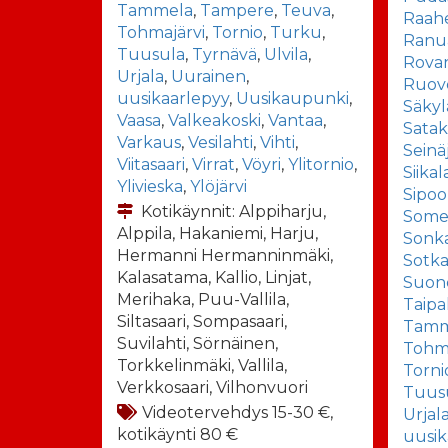
Tammela
,
Tampere
,
Teuva
,
Raah
Tohmajärvi
,
Tornio
,
Turku
,
Ranu
Tuusula
,
Tyrnävä
,
Ulvila
,
Rova
Urjala
,
Uurainen
,
Ruov
uusikaarlepyy
,
Uusikaupunki
,
Säkyl
Vaasa
,
Valkeakoski
,
Vantaa
,
Sata
Varkaus
,
Vesilahti
,
Vihti
,
Seinä
Viitasaari
,
Virrat
,
Vöyri
,
Ylitornio
,
Siikal
Ylivieska
,
Ylöjärvi
Sipoo
Kotikäynnit: Alppiharju,
Some
Alppila, Hakaniemi, Harju,
Sonka
Hermanni Hermanninmäki,
Sotk
Kalasatama, Kallio, Linjat,
Suon
Merihaka, Puu-Vallila,
Taipa
Siltasaari, Sompasaari,
Tamm
Suvilahti, Sörnäinen,
Tohma
Torkkelinmäki, Vallila,
Torni
Verkkosaari, Vilhonvuori
Tuus
Videotervehdys 15-30 €,
Urjal
kotikäynti 80 €
uusik