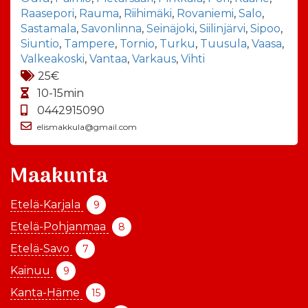
Raasepori
,
Rauma
,
Riihimäki
,
Rovaniemi
,
Salo
,
Sastamala
,
Savonlinna
,
Seinäjoki
,
Siilinjärvi
,
Sipoo
,
Siuntio
,
Tampere
,
Tornio
,
Turku
,
Tuusula
,
Vaasa
,
Valkeakoski
,
Vantaa
,
Varkaus
,
Vihti
25€
10-15min
0442915090
elismakkula@gmail.com
Maakunta
Etelä-Karjala
9
Etelä-Pohjanmaa
8
Etelä-Savo
7
Kainuu
9
Kanta-Häme
15