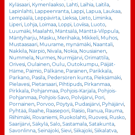
Kyläsaari
,
Kymenlaakso
,
Lahti
,
Laihia
,
Laitila
,
Lapinlahti
,
Lappeenranta
,
Lappi
,
Lapua
,
Laukaa
,
Lempäälä
,
Leppävirta
,
Lieksa
,
Lieto
,
Liminka
,
Liperi
,
Lohja
,
Loimaa
,
Loppi
,
Loviisa
,
Luoto
,
Luumäki
,
Maalahti
,
Mäntsälä
,
Mänttä-Vilppula
,
Mäntyharju
,
Masku
,
Merihaka
,
Mikkeli
,
Muhos
,
Mustaasaari
,
Muurame
,
mynämäki
,
Naantali
,
Nakkila
,
Närpiö
,
Nivala
,
Nokia
,
Nousiainen
,
Nummela
,
Nurmes
,
Nurmijärvi
,
Orimattila
,
Orivesi
,
Oulainen
,
Oulu
,
Outokumpu
,
Päijät-
Häme
,
Paimio
,
Pälkäne
,
Parainen
,
Parikkala
,
Parkano
,
Pasila
,
Pedersören kunta
,
Pieksämäki
,
Pielavesi
,
Pietarsaari
,
Pihtipuds
,
Pirkanmaa
,
Pirkkala
,
Pohjanmaa
,
Pohjois-Karjala
,
Pohjois-
Pohjanmaa
,
Pohjois-Savo
,
Polvijärvi
,
Pori
,
Pornainen
,
Porvoo
,
Pöytyä
,
Pudasjärvi
,
Pyhäjärvi
,
Pyhtää
,
Raahe
,
Raasepori
,
Raisio
,
Ranua
,
Rauma
,
Riihimäki
,
Rovaniemi
,
Ruokolahti
,
Ruovesi
,
Rusko
,
Saarijärvi
,
Säkylä
,
Salo
,
Sastamala
,
Satakunta
,
Savonlinna
,
Seinäjoki
,
Sievi
,
Siikajoki
,
Siikalatva
,