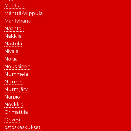
Mäntsälä
Mänttä-Vilppula
Mäntyharju
Naantali
Nakkila
Nastola
Nivala
Nokia
Nousiainen
Nummela
Nurmes
Nurmijärvi
Närpiö
Nöykkiö
Orimattila
Orivesi
ostoskeskukset