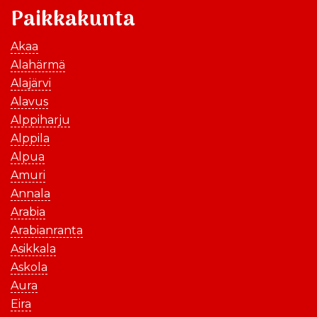
Paikkakunta
Akaa
Alahärmä
Alajärvi
Alavus
Alppiharju
Alppila
Alpua
Amuri
Annala
Arabia
Arabianranta
Asikkala
Askola
Aura
Eira