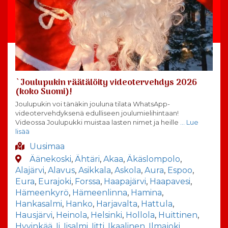
`Joulupukin räätälöity videotervehdys 2026
(koko Suomi)!
Joulupukin voi tänäkin jouluna tilata WhatsApp-
videotervehdyksenä edulliseen joulumielihintaan!
Videossa Joulupukki muistaa lasten nimet ja heille
… Lue
lisää
Uusimaa
Äänekoski
,
Ähtäri
,
Akaa
,
Äkäslompolo
,
Alajärvi
,
Alavus
,
Asikkala
,
Askola
,
Aura
,
Espoo
,
Eura
,
Eurajoki
,
Forssa
,
Haapajärvi
,
Haapavesi
,
Hämeenkyrö
,
Hämeenlinna
,
Hamina
,
Hankasalmi
,
Hanko
,
Harjavalta
,
Hattula
,
Hausjärvi
,
Heinola
,
Helsinki
,
Hollola
,
Huittinen
,
Hyvinkää
,
Ii
,
Iisalmi
,
Iitti
,
Ikaalinen
,
Ilmajoki
,