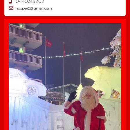
0440313202
hoopee2@gmail.com