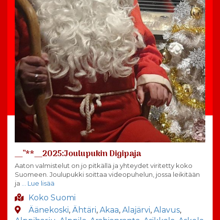
__”**__2025:Joulupukin Digipaja
Aaton valmistelut on jo pitkällä ja yhteydet viritetty koko
Suomeen. Joulupukki soittaa videopuhelun, jossa leikitään
ja
… Lue lisää
Koko Suomi
Äänekoski
,
Ähtäri
,
Akaa
,
Alajärvi
,
Alavus
,