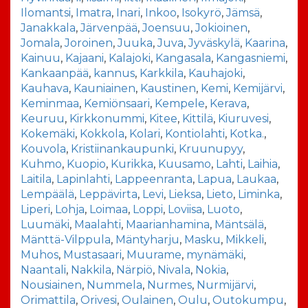
Ilomantsi
,
Imatra
,
Inari
,
Inkoo
,
Isokyrö
,
Jämsä
,
Janakkala
,
Järvenpää
,
Joensuu
,
Jokioinen
,
Jomala
,
Joroinen
,
Juuka
,
Juva
,
Jyväskylä
,
Kaarina
,
Kainuu
,
Kajaani
,
Kalajoki
,
Kangasala
,
Kangasniemi
,
Kankaanpää
,
kannus
,
Karkkila
,
Kauhajoki
,
Kauhava
,
Kauniainen
,
Kaustinen
,
Kemi
,
Kemijärvi
,
Keminmaa
,
Kemiönsaari
,
Kempele
,
Kerava
,
Keuruu
,
Kirkkonummi
,
Kitee
,
Kittilä
,
Kiuruvesi
,
Kokemäki
,
Kokkola
,
Kolari
,
Kontiolahti
,
Kotka.
,
Kouvola
,
Kristiinankaupunki
,
Kruunupyy
,
Kuhmo
,
Kuopio
,
Kurikka
,
Kuusamo
,
Lahti
,
Laihia
,
Laitila
,
Lapinlahti
,
Lappeenranta
,
Lapua
,
Laukaa
,
Lempäälä
,
Leppävirta
,
Levi
,
Lieksa
,
Lieto
,
Liminka
,
Liperi
,
Lohja
,
Loimaa
,
Loppi
,
Loviisa
,
Luoto
,
Luumäki
,
Maalahti
,
Maarianhamina
,
Mäntsälä
,
Mänttä-Vilppula
,
Mäntyharju
,
Masku
,
Mikkeli
,
Muhos
,
Mustasaari
,
Muurame
,
mynämäki
,
Naantali
,
Nakkila
,
Närpiö
,
Nivala
,
Nokia
,
Nousiainen
,
Nummela
,
Nurmes
,
Nurmijärvi
,
Orimattila
,
Orivesi
,
Oulainen
,
Oulu
,
Outokumpu
,