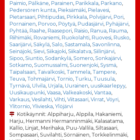
Paimio
,
Pälkäne
,
Parainen
,
Parikkala
,
Parkano
,
Pedersören kunta
,
Pieksämäki
,
Pielavesi
,
Pietarsaari
,
Pihtipudas
,
Pirkkala
,
Polvijärvi
,
Pori
,
Pornainen
,
Porvoo
,
Pöytyä
,
Pudasjärvi
,
Pyhäjärvi
,
Pyhtää
,
Raahe
,
Raasepori
,
Raisio
,
Ranua
,
Rauma
,
Riihimäki
,
Rovaniemi
,
Ruokolahti
,
Ruovesi
,
Rusko
,
Saarijärvi
,
Säkylä
,
Salo
,
Sastamala
,
Savonlinna
,
Seinäjoki
,
Sievi
,
Siikajoki
,
Siikalatva
,
Siilinjärvi
,
Sipoo
,
Siuntio
,
Sodankylä
,
Somero
,
Sonkajärvi
,
Sotkamo
,
Suomussalmi
,
Suonenjoki
,
Sysmä
,
Taipalsaari
,
Taivalkoski
,
Tammela
,
Tampere
,
Teuva
,
Tohmajärvi
,
Tornio
,
Turku
,
Tuusula
,
Tyrnävä
,
Ulvila
,
Urjala
,
Uurainen
,
uusikaarlepyy
,
Uusikaupunki
,
Vaasa
,
Valkeakoski
,
Vantaa
,
Varkaus
,
Vesilahti
,
Vihti
,
Viitasaari
,
Virrat
,
Vöyri
,
Ylitornio
,
Ylivieska
,
Ylöjärvi
Kotikäynnit: Alppiharju, Alppila, Hakaniemi,
Harju, Hermanni Hermanninmäki, Kalasatama,
Kallio, Linjat, Merihaka, Puu-Vallila, Siltasaari,
Sompasaari, Suvilahti, Sörnäinen, Torkkelinmäki,