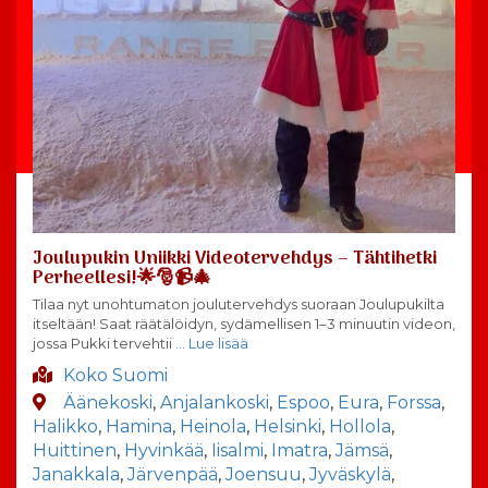
Joulupukin Uniikki Videotervehdys – Tähtihetki
Perheellesi!🌟🎅📹🎄
Tilaa nyt unohtumaton joulutervehdys suoraan Joulupukilta
itseltään! Saat räätälöidyn, sydämellisen 1–3 minuutin videon,
jossa Pukki tervehtii
… Lue lisää
Koko Suomi
Äänekoski
,
Anjalankoski
,
Espoo
,
Eura
,
Forssa
,
Halikko
,
Hamina
,
Heinola
,
Helsinki
,
Hollola
,
Huittinen
,
Hyvinkää
,
Iisalmi
,
Imatra
,
Jämsä
,
Janakkala
,
Järvenpää
,
Joensuu
,
Jyväskylä
,