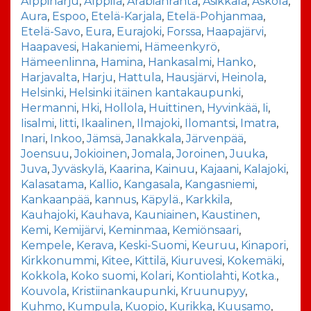
Alppiharju
,
Alppila
,
Arabianranta
,
Asikkala
,
Askola
,
Aura
,
Espoo
,
Etelä-Karjala
,
Etelä-Pohjanmaa
,
Etelä-Savo
,
Eura
,
Eurajoki
,
Forssa
,
Haapajärvi
,
Haapavesi
,
Hakaniemi
,
Hämeenkyrö
,
Hämeenlinna
,
Hamina
,
Hankasalmi
,
Hanko
,
Harjavalta
,
Harju
,
Hattula
,
Hausjärvi
,
Heinola
,
Helsinki
,
Helsinki itäinen kantakaupunki
,
Hermanni
,
Hki
,
Hollola
,
Huittinen
,
Hyvinkää
,
Ii
,
Iisalmi
,
Iitti
,
Ikaalinen
,
Ilmajoki
,
Ilomantsi
,
Imatra
,
Inari
,
Inkoo
,
Jämsä
,
Janakkala
,
Järvenpää
,
Joensuu
,
Jokioinen
,
Jomala
,
Joroinen
,
Juuka
,
Juva
,
Jyväskylä
,
Kaarina
,
Kainuu
,
Kajaani
,
Kalajoki
,
Kalasatama
,
Kallio
,
Kangasala
,
Kangasniemi
,
Kankaanpää
,
kannus
,
Käpylä.
,
Karkkila
,
Kauhajoki
,
Kauhava
,
Kauniainen
,
Kaustinen
,
Kemi
,
Kemijärvi
,
Keminmaa
,
Kemiönsaari
,
Kempele
,
Kerava
,
Keski-Suomi
,
Keuruu
,
Kinapori
,
Kirkkonummi
,
Kitee
,
Kittilä
,
Kiuruvesi
,
Kokemäki
,
Kokkola
,
Koko suomi
,
Kolari
,
Kontiolahti
,
Kotka.
,
Kouvola
,
Kristiinankaupunki
,
Kruunupyy
,
Kuhmo
,
Kumpula
,
Kuopio
,
Kurikka
,
Kuusamo
,