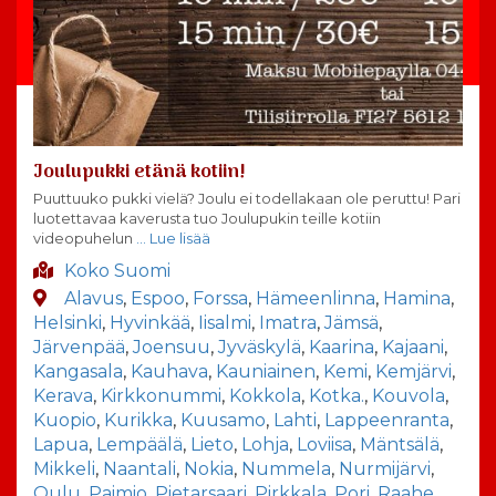
Joulupukki etänä kotiin!
Puuttuuko pukki vielä? Joulu ei todellakaan ole peruttu! Pari
luotettavaa kaverusta tuo Joulupukin teille kotiin
videopuhelun
… Lue lisää
Koko Suomi
Alavus
,
Espoo
,
Forssa
,
Hämeenlinna
,
Hamina
,
Helsinki
,
Hyvinkää
,
Iisalmi
,
Imatra
,
Jämsä
,
Järvenpää
,
Joensuu
,
Jyväskylä
,
Kaarina
,
Kajaani
,
Kangasala
,
Kauhava
,
Kauniainen
,
Kemi
,
Kemjärvi
,
Kerava
,
Kirkkonummi
,
Kokkola
,
Kotka.
,
Kouvola
,
Kuopio
,
Kurikka
,
Kuusamo
,
Lahti
,
Lappeenranta
,
Lapua
,
Lempäälä
,
Lieto
,
Lohja
,
Loviisa
,
Mäntsälä
,
Mikkeli
,
Naantali
,
Nokia
,
Nummela
,
Nurmijärvi
,
Oulu
,
Paimio
,
Pietarsaari
,
Pirkkala
,
Pori
,
Raahe
,