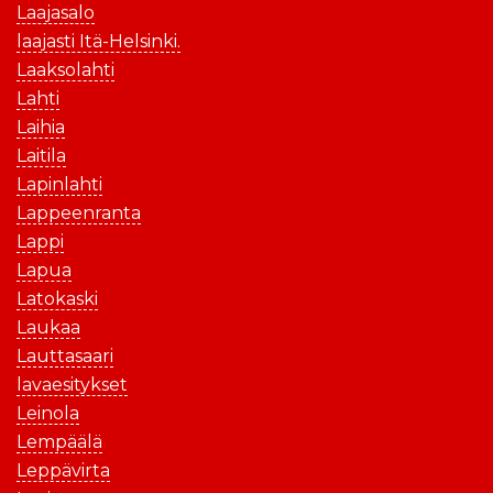
Laajasalo
laajasti Itä-Helsinki.
Laaksolahti
Lahti
Laihia
Laitila
Lapinlahti
Lappeenranta
Lappi
Lapua
Latokaski
Laukaa
Lauttasaari
lavaesitykset
Leinola
Lempäälä
Leppävirta