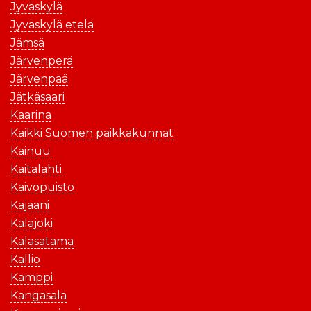
Jyväskylä
Jyväskylä etelä
Jämsä
Järvenperä
Järvenpää
Jätkäsaari
Kaarina
Kaikki Suomen paikkakunnat
Kainuu
Kaitalahti
Kaivopuisto
Kajaani
Kalajoki
Kalasatama
Kallio
Kamppi
Kangasala