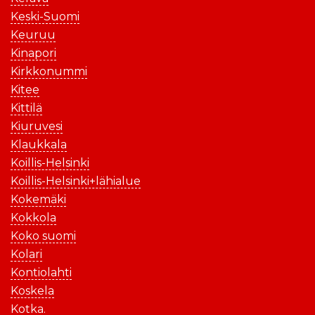
Keski-Suomi
Keuruu
Kinapori
Kirkkonummi
Kitee
Kittilä
Kiuruvesi
Klaukkala
Koillis-Helsinki
Koillis-Helsinki+lähialue
Kokemäki
Kokkola
Koko suomi
Kolari
Kontiolahti
Koskela
Kotka.