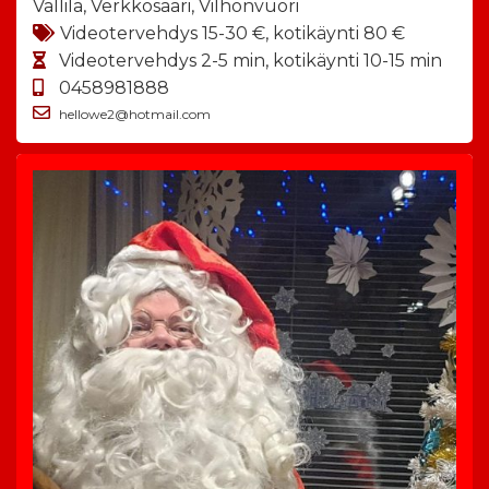
Vallila, Verkkosaari, Vilhonvuori
Videotervehdys 15-30 €, kotikäynti 80 €
Videotervehdys 2-5 min, kotikäynti 10-15 min
0458981888
hellowe2@hotmail.com