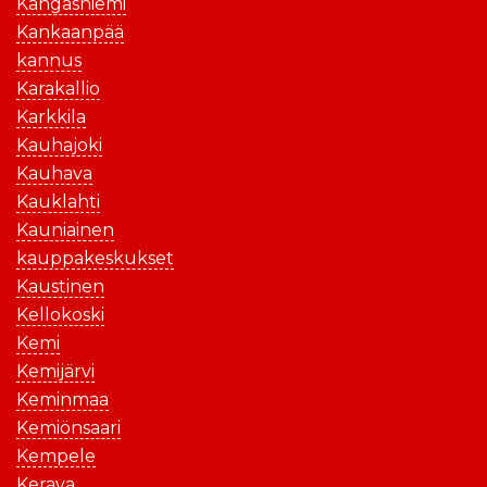
Kangasniemi
Kankaanpää
kannus
Karakallio
Karkkila
Kauhajoki
Kauhava
Kauklahti
Kauniainen
kauppakeskukset
Kaustinen
Kellokoski
Kemi
Kemijärvi
Keminmaa
Kemiönsaari
Kempele
Kerava