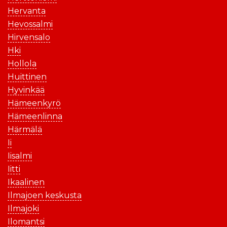
Hervanta
Hevossalmi
Hirvensalo
Hki
Hollola
Huittinen
Hyvinkää
Hämeenkyrö
Hämeenlinna
Härmälä
Ii
Iisalmi
Iitti
Ikaalinen
Ilmajoen keskusta
Ilmajoki
Ilomantsi