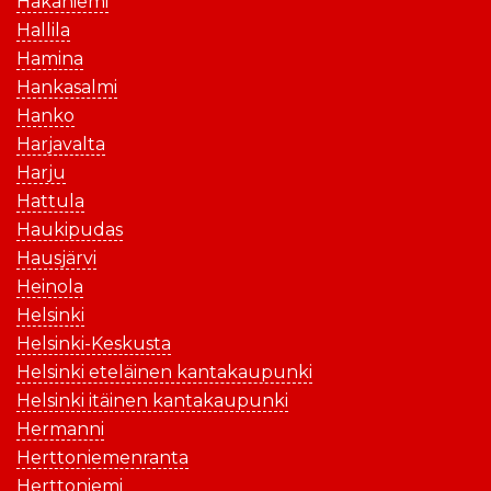
Hakaniemi
Hallila
Hamina
Hankasalmi
Hanko
Harjavalta
Harju
Hattula
Haukipudas
Hausjärvi
Heinola
Helsinki
Helsinki-Keskusta
Helsinki eteläinen kantakaupunki
Helsinki itäinen kantakaupunki
Hermanni
Herttoniemenranta
Herttoniemi