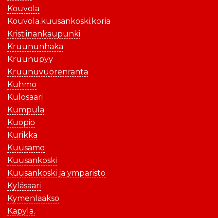
Kouvola
Kouvola.kuusankoski.koria
Kristiinankaupunki
Kruununhaka
Kruunupyy
Kruunuvuorenranta
Kuhmo
Kulosaari
Kumpula
Kuopio
Kurikka
Kuusamo
Kuusankoski
Kuusankoski ja ympäristö
Kyläsaari
Kymenlaakso
Käpylä.