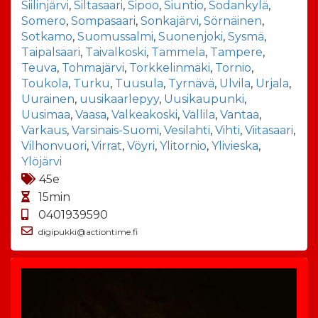
Siilinjärvi
,
Siltasaari
,
Sipoo
,
Siuntio
,
Sodankylä
,
Somero
,
Sompasaari
,
Sonkajärvi
,
Sörnäinen
,
Sotkamo
,
Suomussalmi
,
Suonenjoki
,
Sysmä
,
Taipalsaari
,
Taivalkoski
,
Tammela
,
Tampere
,
Teuva
,
Tohmajärvi
,
Torkkelinmäki
,
Tornio
,
Toukola
,
Turku
,
Tuusula
,
Tyrnävä
,
Ulvila
,
Urjala
,
Uurainen
,
uusikaarlepyy
,
Uusikaupunki
,
Uusimaa
,
Vaasa
,
Valkeakoski
,
Vallila
,
Vantaa
,
Varkaus
,
Varsinais-Suomi
,
Vesilahti
,
Vihti
,
Viitasaari
,
Vilhonvuori
,
Virrat
,
Vöyri
,
Ylitornio
,
Ylivieska
,
Ylöjärvi
45e
15min
0401939590
digipukki@actiontime.fi