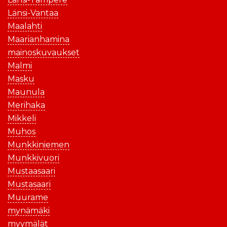
Länsi-Vantaa
Maalahti
Maarianhamina
mainoskuvaukset
Malmi
Masku
Maunula
Merihaka
Mikkeli
Muhos
Munkkiniemen
Munkkivuori
Mustaasaari
Mustasaari
Muurame
mynämäki
myymälät