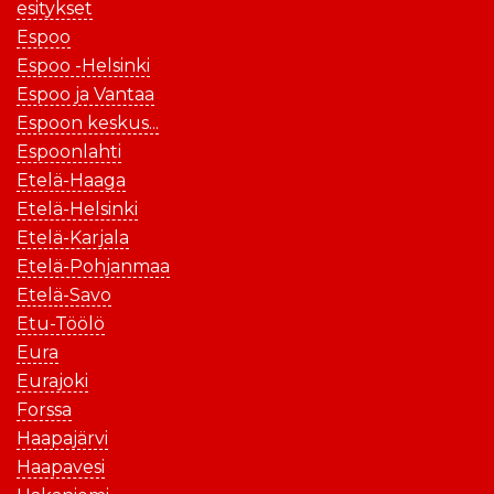
esitykset
Espoo
Espoo -Helsinki
Espoo ja Vantaa
Espoon keskus...
Espoonlahti
Etelä-Haaga
Etelä-Helsinki
Etelä-Karjala
Etelä-Pohjanmaa
Etelä-Savo
Etu-Töölö
Eura
Eurajoki
Forssa
Haapajärvi
Haapavesi