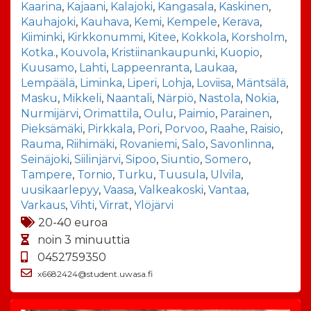
Kaarina
,
Kajaani
,
Kalajoki
,
Kangasala
,
Kaskinen
,
Kauhajoki
,
Kauhava
,
Kemi
,
Kempele
,
Kerava
,
Kiiminki
,
Kirkkonummi
,
Kitee
,
Kokkola
,
Korsholm
,
Kotka.
,
Kouvola
,
Kristiinankaupunki
,
Kuopio
,
Kuusamo
,
Lahti
,
Lappeenranta
,
Laukaa
,
Lempäälä
,
Liminka
,
Liperi
,
Lohja
,
Loviisa
,
Mäntsälä
,
Masku
,
Mikkeli
,
Naantali
,
Närpiö
,
Nastola
,
Nokia
,
Nurmijärvi
,
Orimattila
,
Oulu
,
Paimio
,
Parainen
,
Pieksämäki
,
Pirkkala
,
Pori
,
Porvoo
,
Raahe
,
Raisio
,
Rauma
,
Riihimäki
,
Rovaniemi
,
Salo
,
Savonlinna
,
Seinäjoki
,
Siilinjärvi
,
Sipoo
,
Siuntio
,
Somero
,
Tampere
,
Tornio
,
Turku
,
Tuusula
,
Ulvila
,
uusikaarlepyy
,
Vaasa
,
Valkeakoski
,
Vantaa
,
Varkaus
,
Vihti
,
Virrat
,
Ylöjärvi
20-40 euroa
noin 3 minuuttia
0452759350
x6682424@student.uwasa.fi