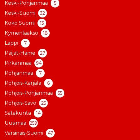
Keski-Pohjanmaa
5
Keski-Suomi
32
Koko Suomi
13
Kymenlaakso
18
Lappi
7
Päijät-Häme
27
Pirkanmaa
94
Pohjanmaa
7
Pohjois-Karjala
6
Pohjois-Pohjanmaa
55
Pohjois-Savo
25
Satakunta
14
Uusimaa
259
Varsinais-Suomi
47