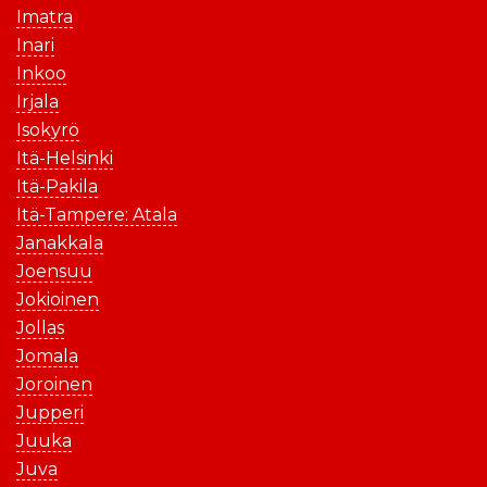
Imatra
Inari
Inkoo
Irjala
Isokyrö
Itä-Helsinki
Itä-Pakila
Itä-Tampere: Atala
Janakkala
Joensuu
Jokioinen
Jollas
Jomala
Joroinen
Jupperi
Juuka
Juva