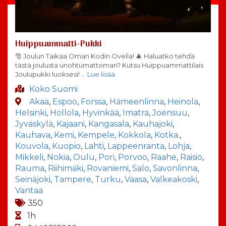
Huippuammatti-Pukki
🎅 Joulun Taikaa Oman Kodin Ovella! 🎄 Haluatko tehdä
tästä joulusta unohtumattoman? Kutsu Huippuammattilais
Joulupukki luoksesi!
… Lue lisää
Koko Suomi
Akaa
,
Espoo
,
Forssa
,
Hämeenlinna
,
Heinola
,
Helsinki
,
Hollola
,
Hyvinkää
,
Imatra
,
Joensuu
,
Jyväskylä
,
Kajaani
,
Kangasala
,
Kauhajoki
,
Kauhava
,
Kemi
,
Kempele
,
Kokkola
,
Kotka.
,
Kouvola
,
Kuopio
,
Lahti
,
Lappeenranta
,
Lohja
,
Mikkeli
,
Nokia
,
Oulu
,
Pori
,
Porvoo
,
Raahe
,
Raisio
,
Rauma
,
Riihimäki
,
Rovaniemi
,
Salo
,
Savonlinna
,
Seinäjoki
,
Tampere
,
Turku
,
Vaasa
,
Valkeakoski
,
Vantaa
350
1h