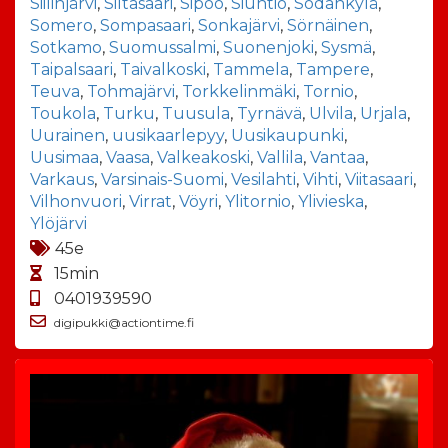
Siilinjärvi
,
Siltasaari
,
Sipoo
,
Siuntio
,
Sodankylä
,
Somero
,
Sompasaari
,
Sonkajärvi
,
Sörnäinen
,
Sotkamo
,
Suomussalmi
,
Suonenjoki
,
Sysmä
,
Taipalsaari
,
Taivalkoski
,
Tammela
,
Tampere
,
Teuva
,
Tohmajärvi
,
Torkkelinmäki
,
Tornio
,
Toukola
,
Turku
,
Tuusula
,
Tyrnävä
,
Ulvila
,
Urjala
,
Uurainen
,
uusikaarlepyy
,
Uusikaupunki
,
Uusimaa
,
Vaasa
,
Valkeakoski
,
Vallila
,
Vantaa
,
Varkaus
,
Varsinais-Suomi
,
Vesilahti
,
Vihti
,
Viitasaari
,
Vilhonvuori
,
Virrat
,
Vöyri
,
Ylitornio
,
Ylivieska
,
Ylöjärvi
45e
15min
0401939590
digipukki@actiontime.fi