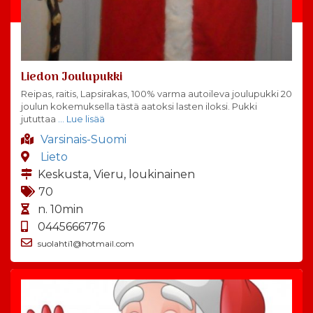
Liedon Joulupukki
Reipas, raitis, Lapsirakas, 100% varma autoileva joulupukki 20
joulun kokemuksella tästä aatoksi lasten iloksi. Pukki
jututtaa
… Lue lisää
Varsinais-Suomi
Lieto
Keskusta, Vieru, loukinainen
70
n. 10min
0445666776
suolahti1@hotmail.com