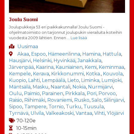
Joulu Suomi
Joulupukkeja 53 eri paikkakunnalla! Joulu Suomi -
ohjelmatoimisto on tarjonnut joulupukin vierailuita koteihin
vuodesta 2009 lähtien. Ennen
… Lue lisää
Uusimaa
Akaa
,
Espoo
,
Hämeenlinna
,
Hamina
,
Hattula
,
Hausjärvi
,
Helsinki
,
Hyvinkää
,
Janakkala
,
Järvenpää
,
Kaarina
,
Kauniainen
,
Kemi
,
Keminmaa
,
Kempele
,
Kerava
,
Kirkkonummi
,
Kotka.
,
Kouvola
,
Kuopio
,
Lahti
,
Lempäälä
,
Lieto
,
Liminka
,
Lumijoki
,
Mäntsälä
,
Masku
,
Naantali
,
Nokia
,
Nurmijärvi
,
Oulu
,
Paimio
,
Parainen
,
Pirkkala
,
Pori
,
Porvoo
,
Raisio
,
Riihimäki
,
Rovaniemi
,
Rusko
,
Salo
,
Siilinjärvi
,
Sipoo
,
Tampere
,
Tornio
,
Turku
,
Tuusula
,
Tyrnävä
,
Ulvila
,
Valkeakoski
,
Vantaa
,
Vihti
,
Ylöjärvi
70-120e
10-15min