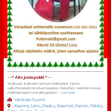
^^* Aito joulupukki *^^
“Kulkuset, kulkuset riemuin helkkäilee. Talven
valkohiutaleet ne kilvan leijailee. Rekehen, rekehen nouse
matkaamaan! Lumi alla jalasten
… Lue lisää
Varsinais-Suomi
Kaarina
,
Lieto
,
Masku
,
Naantali
,
Paimio
,
Piikkiö
,