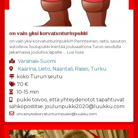
on vain yksi korvatunturinpukki
on vain yksi korvatunturinpukki!!! Perinteinen, raitis, savuton,
autoileva Joulupukki kiertää jouluaattona Turun seudulla
jakamassa jouluiloa lapsille
… Lue lisää
Varsinais-Suomi
Kaarina
,
Lieto
,
Naantali
,
Raisio
,
Turku
koko Turun seutu
70 €
10-15 min
pukki toivoo, että yhteydenotot tapahtuvat
sähköpostitse: joulunpukki2020@luukku.com
onvainyksikorvatunturinpukki@luukku.com