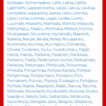
Kyläsaari
,
Kymenlaakso
,
Lahti
,
Laihia
,
Laitila
,
Lapinlahti
,
Lappeenranta
,
Lappi
,
Lapua
,
Laukaa
,
Lempäälä
,
Leppävirta
,
Lieksa
,
Lieto
,
Liminka
,
Liperi
,
Lohja
,
Loimaa
,
Loppi
,
Loviisa
,
Luoto
,
Luumäki
,
Maalahti
,
Mäntsälä
,
Mänttä-Vilppula
,
Mäntyharju
,
Masku
,
Merihaka
,
Mikkeli
,
Muhos
,
Mustaasaari
,
Muurame
,
mynämäki
,
Naantali
,
Nakkila
,
Närpiö
,
Nivala
,
Nokia
,
Nousiainen
,
Nummela
,
Nurmes
,
Nurmijärvi
,
Orimattila
,
Orivesi
,
Oulainen
,
Oulu
,
Outokumpu
,
Päijät-
Häme
,
Paimio
,
Pälkäne
,
Parainen
,
Parikkala
,
Parkano
,
Pasila
,
Pedersören kunta
,
Pieksämäki
,
Pielavesi
,
Pietarsaari
,
Pihtipuds
,
Pirkanmaa
,
Pirkkala
,
Pohjanmaa
,
Pohjois-Karjala
,
Pohjois-
Pohjanmaa
,
Pohjois-Savo
,
Polvijärvi
,
Pori
,
Pornainen
,
Porvoo
,
Pöytyä
,
Pudasjärvi
,
Pyhäjärvi
,
Pyhtää
,
Raahe
,
Raasepori
,
Raisio
,
Ranua
,
Rauma
,
Riihimäki
,
Rovaniemi
,
Ruokolahti
,
Ruovesi
,
Rusko
,
Saarijärvi
,
Säkylä
,
Salo
,
Sastamala
,
Satakunta
,
Savonlinna
,
Seinäjoki
,
Sievi
,
Siikajoki
,
Siikalatva
,