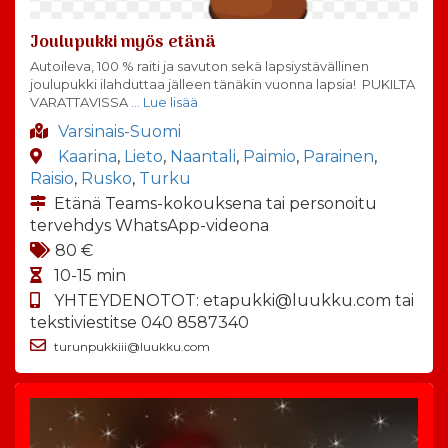
Joulupukki myös etänä
Autoileva, 100 % raiti ja savuton sekä lapsiystävällinen
joulupukki ilahduttaa jälleen tänäkin vuonna lapsia! PUKILTA
VARATTAVISSA
… Lue lisää
Varsinais-Suomi
Kaarina
,
Lieto
,
Naantali
,
Paimio
,
Parainen
,
Raisio
,
Rusko
,
Turku
Etänä Teams-kokouksena tai personoitu
tervehdys WhatsApp-videona
80 €
10-15 min
YHTEYDENOTOT: etapukki@luukku.com tai
tekstiviestitse 040 8587340
turunpukkiii@luukku.com