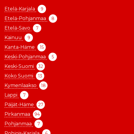
Etelä-Karjala
9
Etelä-Pohjanmaa
8
Etelä-Savo
7
Kainuu
9
Kanta-Häme
15
Keski-Pohjanmaa
5
Keski-Suomi
32
Koko Suomi
13
Kymenlaakso
18
Lappi
7
Päijät-Häme
27
Pirkanmaa
94
Pohjanmaa
7
Pohjois-Karjala
6