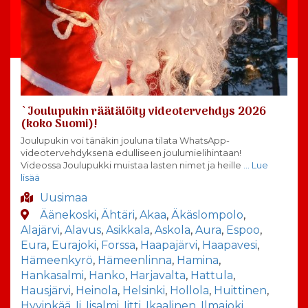
`Joulupukin räätälöity videotervehdys 2026
(koko Suomi)!
Joulupukin voi tänäkin jouluna tilata WhatsApp-
videotervehdyksenä edulliseen joulumielihintaan!
Videossa Joulupukki muistaa lasten nimet ja heille
… Lue
lisää
Uusimaa
Äänekoski
,
Ähtäri
,
Akaa
,
Äkäslompolo
,
Alajärvi
,
Alavus
,
Asikkala
,
Askola
,
Aura
,
Espoo
,
Eura
,
Eurajoki
,
Forssa
,
Haapajärvi
,
Haapavesi
,
Hämeenkyrö
,
Hämeenlinna
,
Hamina
,
Hankasalmi
,
Hanko
,
Harjavalta
,
Hattula
,
Hausjärvi
,
Heinola
,
Helsinki
,
Hollola
,
Huittinen
,
Hyvinkää
,
Ii
,
Iisalmi
,
Iitti
,
Ikaalinen
,
Ilmajoki
,