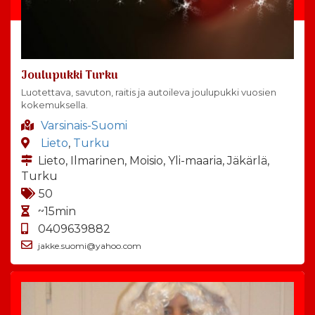
Joulupukki Turku
Luotettava, savuton, raitis ja autoileva joulupukki vuosien
kokemuksella.
Varsinais-Suomi
Lieto
,
Turku
Lieto, Ilmarinen, Moisio, Yli-maaria, Jäkärlä,
Turku
50
~15min
0409639882
jakke.suomi@yahoo.com