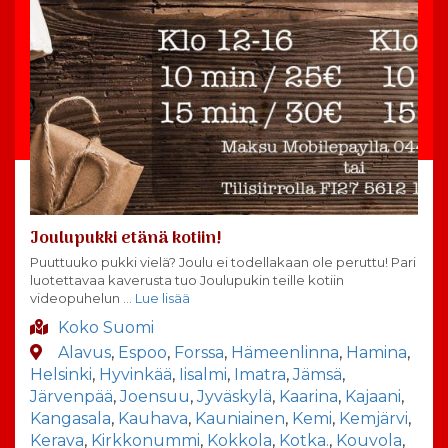
Joulupukki etänä kotiin!
Puuttuuko pukki vielä? Joulu ei todellakaan ole peruttu! Pari
luotettavaa kaverusta tuo Joulupukin teille kotiin
videopuhelun
… Lue lisää
Koko Suomi
Alavus
,
Espoo
,
Forssa
,
Hämeenlinna
,
Hamina
,
Helsinki
,
Hyvinkää
,
Iisalmi
,
Imatra
,
Jämsä
,
Järvenpää
,
Joensuu
,
Jyväskylä
,
Kaarina
,
Kajaani
,
Kangasala
,
Kauhava
,
Kauniainen
,
Kemi
,
Kemjärvi
,
Kerava
,
Kirkkonummi
,
Kokkola
,
Kotka.
,
Kouvola
,