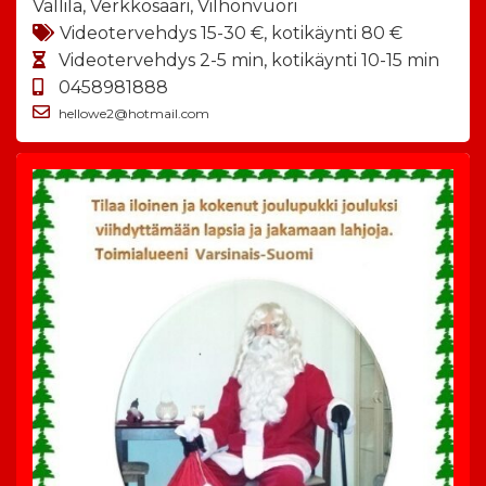
Vallila, Verkkosaari, Vilhonvuori
Videotervehdys 15-30 €, kotikäynti 80 €
Videotervehdys 2-5 min, kotikäynti 10-15 min
0458981888
hellowe2@hotmail.com