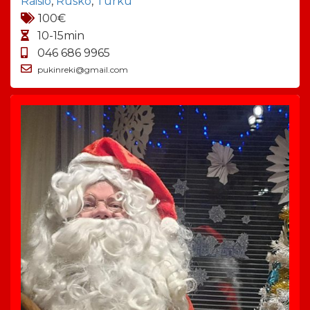
Raisio
,
Rusko
,
Turku
100€
10-15min
046 686 9965
pukinreki@gmail.com