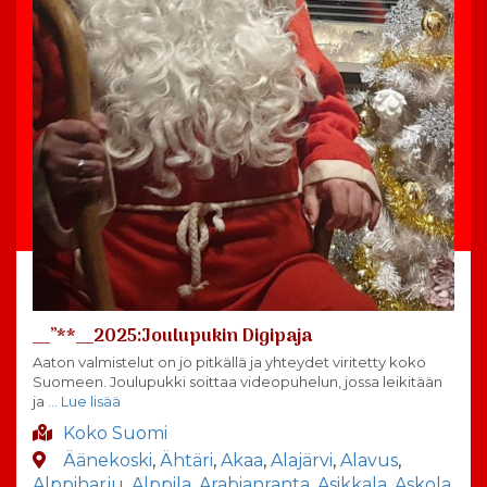
__”**__2025:Joulupukin Digipaja
Aaton valmistelut on jo pitkällä ja yhteydet viritetty koko
Suomeen. Joulupukki soittaa videopuhelun, jossa leikitään
ja
… Lue lisää
Koko Suomi
Äänekoski
,
Ähtäri
,
Akaa
,
Alajärvi
,
Alavus
,
Alppiharju
,
Alppila
,
Arabianranta
,
Asikkala
,
Askola
,