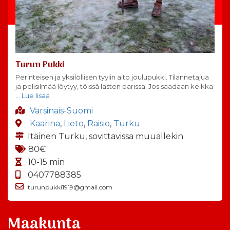
Turun Pukki
Perinteisen ja yksilöllisen tyylin aito joulupukki. Tilannetajua
ja pelisilmää löytyy, töissä lasten parissa. Jos saadaan keikka
… Lue lisää
Varsinais-Suomi
Kaarina
,
Lieto
,
Raisio
,
Turku
Itäinen Turku, sovittavissa muuallekin
80€
10-15 min
0407788385
turunpukki1919@gmail.com
Maakunta