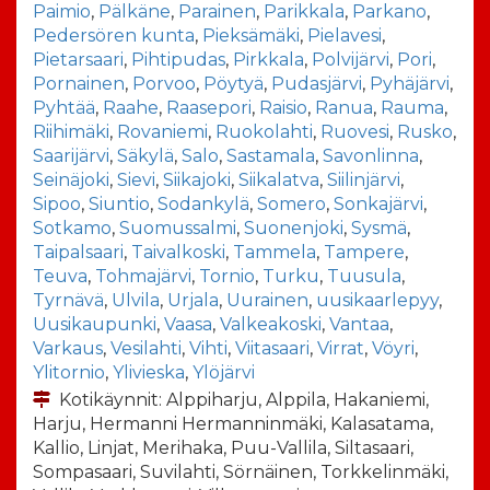
Paimio
,
Pälkäne
,
Parainen
,
Parikkala
,
Parkano
,
Pedersören kunta
,
Pieksämäki
,
Pielavesi
,
Pietarsaari
,
Pihtipudas
,
Pirkkala
,
Polvijärvi
,
Pori
,
Pornainen
,
Porvoo
,
Pöytyä
,
Pudasjärvi
,
Pyhäjärvi
,
Pyhtää
,
Raahe
,
Raasepori
,
Raisio
,
Ranua
,
Rauma
,
Riihimäki
,
Rovaniemi
,
Ruokolahti
,
Ruovesi
,
Rusko
,
Saarijärvi
,
Säkylä
,
Salo
,
Sastamala
,
Savonlinna
,
Seinäjoki
,
Sievi
,
Siikajoki
,
Siikalatva
,
Siilinjärvi
,
Sipoo
,
Siuntio
,
Sodankylä
,
Somero
,
Sonkajärvi
,
Sotkamo
,
Suomussalmi
,
Suonenjoki
,
Sysmä
,
Taipalsaari
,
Taivalkoski
,
Tammela
,
Tampere
,
Teuva
,
Tohmajärvi
,
Tornio
,
Turku
,
Tuusula
,
Tyrnävä
,
Ulvila
,
Urjala
,
Uurainen
,
uusikaarlepyy
,
Uusikaupunki
,
Vaasa
,
Valkeakoski
,
Vantaa
,
Varkaus
,
Vesilahti
,
Vihti
,
Viitasaari
,
Virrat
,
Vöyri
,
Ylitornio
,
Ylivieska
,
Ylöjärvi
Kotikäynnit: Alppiharju, Alppila, Hakaniemi,
Harju, Hermanni Hermanninmäki, Kalasatama,
Kallio, Linjat, Merihaka, Puu-Vallila, Siltasaari,
Sompasaari, Suvilahti, Sörnäinen, Torkkelinmäki,