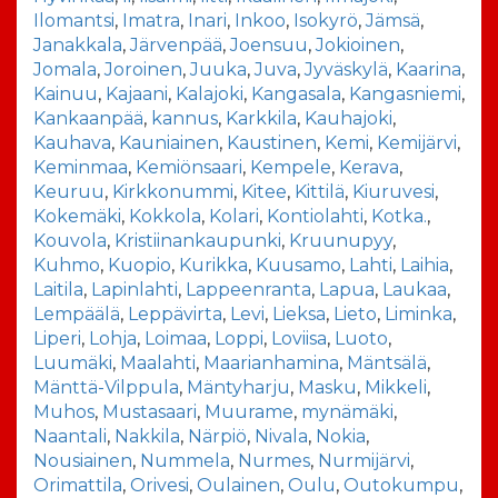
Ilomantsi
,
Imatra
,
Inari
,
Inkoo
,
Isokyrö
,
Jämsä
,
Janakkala
,
Järvenpää
,
Joensuu
,
Jokioinen
,
Jomala
,
Joroinen
,
Juuka
,
Juva
,
Jyväskylä
,
Kaarina
,
Kainuu
,
Kajaani
,
Kalajoki
,
Kangasala
,
Kangasniemi
,
Kankaanpää
,
kannus
,
Karkkila
,
Kauhajoki
,
Kauhava
,
Kauniainen
,
Kaustinen
,
Kemi
,
Kemijärvi
,
Keminmaa
,
Kemiönsaari
,
Kempele
,
Kerava
,
Keuruu
,
Kirkkonummi
,
Kitee
,
Kittilä
,
Kiuruvesi
,
Kokemäki
,
Kokkola
,
Kolari
,
Kontiolahti
,
Kotka.
,
Kouvola
,
Kristiinankaupunki
,
Kruunupyy
,
Kuhmo
,
Kuopio
,
Kurikka
,
Kuusamo
,
Lahti
,
Laihia
,
Laitila
,
Lapinlahti
,
Lappeenranta
,
Lapua
,
Laukaa
,
Lempäälä
,
Leppävirta
,
Levi
,
Lieksa
,
Lieto
,
Liminka
,
Liperi
,
Lohja
,
Loimaa
,
Loppi
,
Loviisa
,
Luoto
,
Luumäki
,
Maalahti
,
Maarianhamina
,
Mäntsälä
,
Mänttä-Vilppula
,
Mäntyharju
,
Masku
,
Mikkeli
,
Muhos
,
Mustasaari
,
Muurame
,
mynämäki
,
Naantali
,
Nakkila
,
Närpiö
,
Nivala
,
Nokia
,
Nousiainen
,
Nummela
,
Nurmes
,
Nurmijärvi
,
Orimattila
,
Orivesi
,
Oulainen
,
Oulu
,
Outokumpu
,