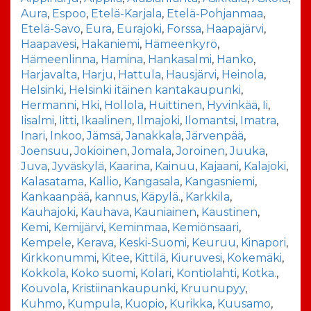
Aura
,
Espoo
,
Etelä-Karjala
,
Etelä-Pohjanmaa
,
Etelä-Savo
,
Eura
,
Eurajoki
,
Forssa
,
Haapajärvi
,
Haapavesi
,
Hakaniemi
,
Hämeenkyrö
,
Hämeenlinna
,
Hamina
,
Hankasalmi
,
Hanko
,
Harjavalta
,
Harju
,
Hattula
,
Hausjärvi
,
Heinola
,
Helsinki
,
Helsinki itäinen kantakaupunki
,
Hermanni
,
Hki
,
Hollola
,
Huittinen
,
Hyvinkää
,
Ii
,
Iisalmi
,
Iitti
,
Ikaalinen
,
Ilmajoki
,
Ilomantsi
,
Imatra
,
Inari
,
Inkoo
,
Jämsä
,
Janakkala
,
Järvenpää
,
Joensuu
,
Jokioinen
,
Jomala
,
Joroinen
,
Juuka
,
Juva
,
Jyväskylä
,
Kaarina
,
Kainuu
,
Kajaani
,
Kalajoki
,
Kalasatama
,
Kallio
,
Kangasala
,
Kangasniemi
,
Kankaanpää
,
kannus
,
Käpylä.
,
Karkkila
,
Kauhajoki
,
Kauhava
,
Kauniainen
,
Kaustinen
,
Kemi
,
Kemijärvi
,
Keminmaa
,
Kemiönsaari
,
Kempele
,
Kerava
,
Keski-Suomi
,
Keuruu
,
Kinapori
,
Kirkkonummi
,
Kitee
,
Kittilä
,
Kiuruvesi
,
Kokemäki
,
Kokkola
,
Koko suomi
,
Kolari
,
Kontiolahti
,
Kotka.
,
Kouvola
,
Kristiinankaupunki
,
Kruunupyy
,
Kuhmo
,
Kumpula
,
Kuopio
,
Kurikka
,
Kuusamo
,