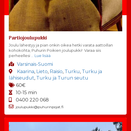
Partiojoulupukki
Joulu lähestyy ja pian onkin oikea hetki varata aattoillan
kohokohta, Puhurin Poikien joulupukki! Varaa siis
perheellesi
… Lue lisää
Varsinais-Suomi
Kaarina
,
Lieto
,
Raisio
,
Turku
,
Turku ja
lähiseudut
,
Turku ja Turun seutu
60€
10-15 min
0400 220 068
joulupukki@puhurinpojat.fi