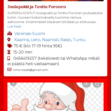
Joulupukki ja Tonttu Poronen
SUPERSUOSITUT Joulupukki ja Tonttu Poronen jouluaatoksi
kotiin. Vuosien kokemuksella tuomme riemua
aattoonne. Ensimmäiset tilaukset tehdään jo elokuussa
…
Lue lisää
Varsinais-Suomi
Kaarina
,
Lieto
,
Naantali
,
Raisio
,
Turku
75 € (klo 17-19 hinta 95€)
15-20 min
0456419257 (tekstiviesti tai WhatsApp mikäli
ei päästä heti vastaamaan)
timo.rosale@gmail.com