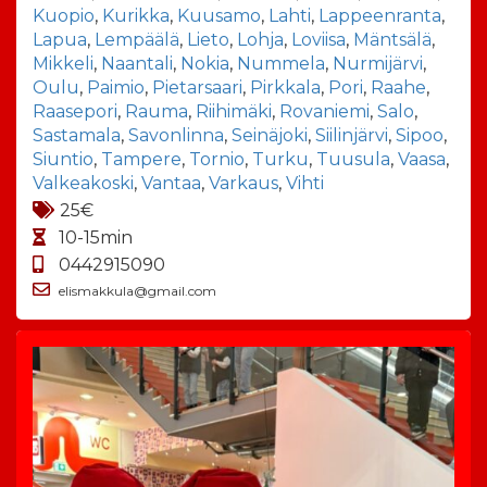
Kuopio
,
Kurikka
,
Kuusamo
,
Lahti
,
Lappeenranta
,
Lapua
,
Lempäälä
,
Lieto
,
Lohja
,
Loviisa
,
Mäntsälä
,
Mikkeli
,
Naantali
,
Nokia
,
Nummela
,
Nurmijärvi
,
Oulu
,
Paimio
,
Pietarsaari
,
Pirkkala
,
Pori
,
Raahe
,
Raasepori
,
Rauma
,
Riihimäki
,
Rovaniemi
,
Salo
,
Sastamala
,
Savonlinna
,
Seinäjoki
,
Siilinjärvi
,
Sipoo
,
Siuntio
,
Tampere
,
Tornio
,
Turku
,
Tuusula
,
Vaasa
,
Valkeakoski
,
Vantaa
,
Varkaus
,
Vihti
25€
10-15min
0442915090
elismakkula@gmail.com