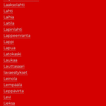
Laaksolahti
Lahti
Laihia
Laitila
Lapinlahti
Lappeenranta
Lappi
Lapua
Latokaski
Laukaa
Lauttasaari
lavaesitykset
Leinola
Lempäälä
Leppävirta
Levi
Lieksa