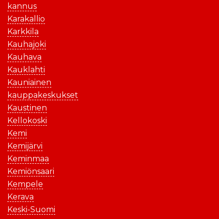
kannus
Karakallio
Karkkila
Kauhajoki
Kauhava
Kauklahti
Kauniainen
kauppakeskukset
Kaustinen
Kellokoski
Kemi
Kemijärvi
Keminmaa
Kemiönsaari
Kempele
Kerava
Keski-Suomi