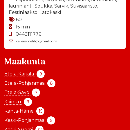
laurinlahti, Soukka, Sarvik, Suvisaaristo,
Eestinlaakso, Latokaski
60
15 min
0443111776
kalleeemeli1@gmail.com
Maakunta
Etelä-Karjala
9
Etelä-Pohjanmaa
8
Etelä-Savo
7
Kainuu
9
Kanta-Häme
15
Keski-Pohjanmaa
5
Keski-Suomi
32