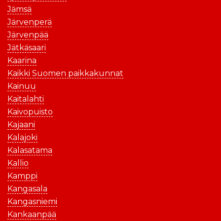
Jämsä
Järvenperä
Järvenpää
Jätkäsaari
Kaarina
Kaikki Suomen paikkakunnat
Kainuu
Kaitalahti
Kaivopuisto
Kajaani
Kalajoki
Kalasatama
Kallio
Kamppi
Kangasala
Kangasniemi
Kankaanpää