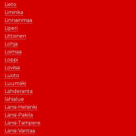
Lieto
Liminka
Linnainmaa
Liperi
Littoinen
Lohja
Loimaa
Loppi
Loviisa
Luoto
Luumäki
Lähderanta
lähialue
Länsi-Helsinki
Länsi-Pakila
Länsi-Tampere
Länsi-Vantaa