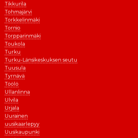
Tikkurila
Tohmajärvi
Torkkelinmäki
Tornio
Torpparinmäki
Toukola
Turku
Turku-Länsikeskuksen seutu
Tuusula
Tyrnävä
Töölö
Ullanlinna
Ulvila
Urjala
Uurainen
uusikaarlepyy
Uusikaupunki