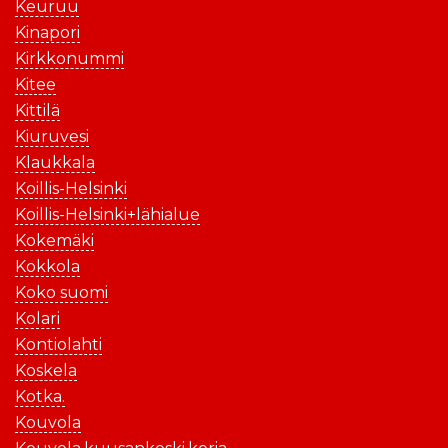
Keuruu
Kinapori
Kirkkonummi
Kitee
Kittilä
Kiuruvesi
Klaukkala
Koillis-Helsinki
Koillis-Helsinki+lähialue
Kokemäki
Kokkola
Koko suomi
Kolari
Kontiolahti
Koskela
Kotka.
Kouvola