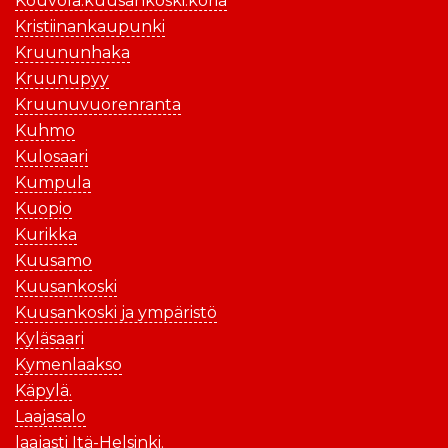
Kouvola.kuusankoski.koria
Kristiinankaupunki
Kruununhaka
Kruunupyy
Kruunuvuorenranta
Kuhmo
Kulosaari
Kumpula
Kuopio
Kurikka
Kuusamo
Kuusankoski
Kuusankoski ja ympäristö
Kyläsaari
Kymenlaakso
Käpylä.
Laajasalo
laajasti Itä-Helsinki.