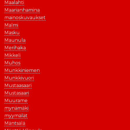
Maalahti
Maarianhamina
mainoskuvaukset
Malmi
Masku
Maunula
Merihaka
Mikkeli
Muhos
Munkkiniemen
Munkkivuori
Mustaasaari
Mustasaari
Muurame
mynämäki
myymälät
Mäntsälä