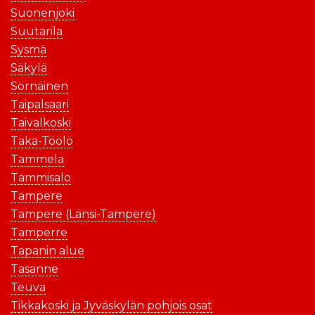
Suonenjoki
Suutarila
Sysmä
Säkylä
Sörnäinen
Taipalsaari
Taivalkoski
Taka-Töölö
Tammela
Tammisalo
Tampere
Tampere (Länsi-Tampere)
Tamperre
Tapanin alue
Tasanne
Teuva
Tikkakoski ja Jyväskylän pohjois osat