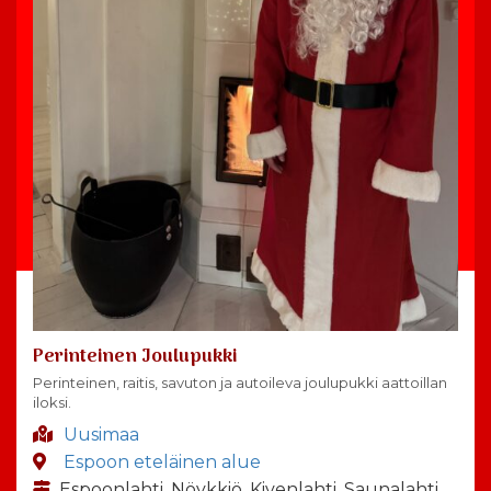
Perinteinen Joulupukki
Perinteinen, raitis, savuton ja autoileva joulupukki aattoillan
iloksi.
Uusimaa
Espoon eteläinen alue
Espoonlahti, Nöykkiö, Kivenlahti, Saunalahti,