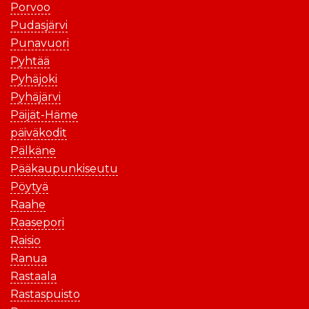
Porvoo
Pudasjärvi
Punavuori
Pyhtää
Pyhäjoki
Pyhäjärvi
Päijät-Häme
päiväkodit
Pälkäne
Pääkaupunkiseutu
Pöytyä
Raahe
Raasepori
Raisio
Ranua
Rastaala
Rastaspuisto