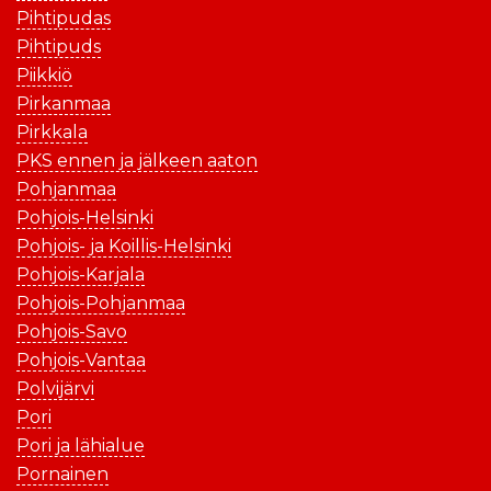
Pihtipudas
Pihtipuds
Piikkiö
Pirkanmaa
Pirkkala
PKS ennen ja jälkeen aaton
Pohjanmaa
Pohjois-Helsinki
Pohjois- ja Koillis-Helsinki
Pohjois-Karjala
Pohjois-Pohjanmaa
Pohjois-Savo
Pohjois-Vantaa
Polvijärvi
Pori
Pori ja lähialue
Pornainen