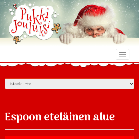
Toggle
naviga
Espoon eteläinen alue