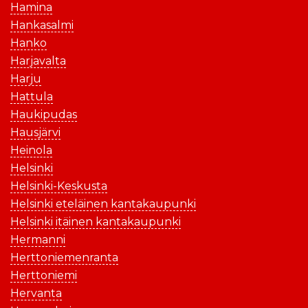
Hamina
Hankasalmi
Hanko
Harjavalta
Harju
Hattula
Haukipudas
Hausjärvi
Heinola
Helsinki
Helsinki-Keskusta
Helsinki eteläinen kantakaupunki
Helsinki itäinen kantakaupunki
Hermanni
Herttoniemenranta
Herttoniemi
Hervanta