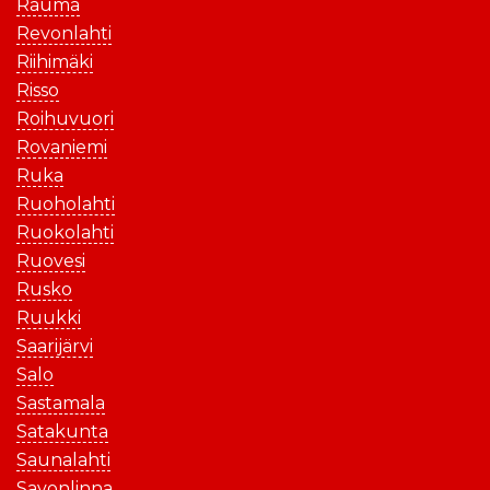
Rauma
Revonlahti
Riihimäki
Risso
Roihuvuori
Rovaniemi
Ruka
Ruoholahti
Ruokolahti
Ruovesi
Rusko
Ruukki
Saarijärvi
Salo
Sastamala
Satakunta
Saunalahti
Savonlinna