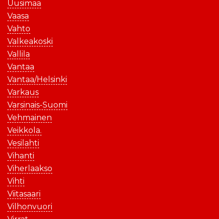
Uusimaa
Vaasa
Vahto
Valkeakoski
Vallila
Vantaa
Vantaa/Helsinki
Varkaus
Varsinais-Suomi
Vehmainen
Veikkola.
Vesilahti
Vihanti
Viherlaakso
Vihti
Viitasaari
Vilhonvuori