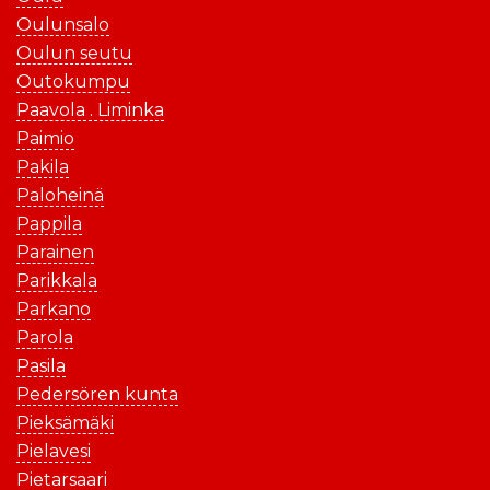
Oulunsalo
Oulun seutu
Outokumpu
Paavola . Liminka
Paimio
Pakila
Paloheinä
Pappila
Parainen
Parikkala
Parkano
Parola
Pasila
Pedersören kunta
Pieksämäki
Pielavesi
Pietarsaari