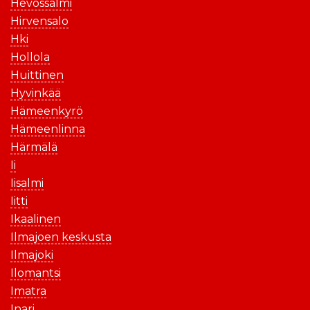
Hevossalmi
Hirvensalo
Hki
Hollola
Huittinen
Hyvinkää
Hämeenkyrö
Hämeenlinna
Härmälä
Ii
Iisalmi
Iitti
Ikaalinen
Ilmajoen keskusta
Ilmajoki
Ilomantsi
Imatra
Inari