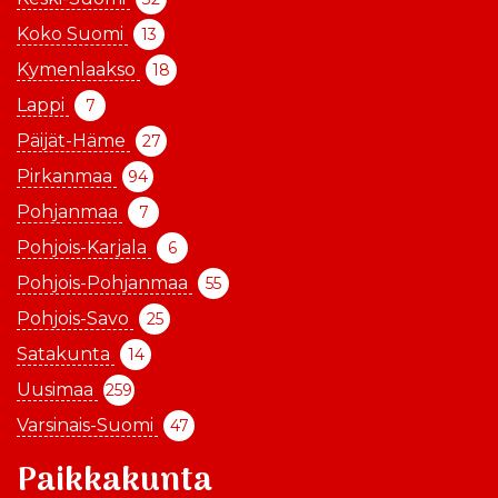
Koko Suomi
13
Kymenlaakso
18
Lappi
7
Päijät-Häme
27
Pirkanmaa
94
Pohjanmaa
7
Pohjois-Karjala
6
Pohjois-Pohjanmaa
55
Pohjois-Savo
25
Satakunta
14
Uusimaa
259
Varsinais-Suomi
47
Paikkakunta