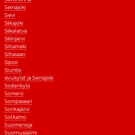
Seinäjoki
Sievi
Siikajoki
Siikalatva
Siilinjärvi
Siltamäki
Siltasaari
Sipoo
Siuntio
sivukylät ja Seinäjoki
Sodankylä
Somero
Sompasaari
Sonkajärvi
Sotkamo
Suomenoja
Suomussalmi