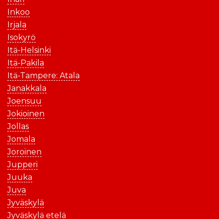
Inkoo
Irjala
Isokyrö
Itä-Helsinki
Itä-Pakila
Itä-Tampere: Atala
Janakkala
Joensuu
Jokioinen
Jollas
Jomala
Joroinen
Jupperi
Juuka
Juva
Jyväskylä
Jyväskylä etelä