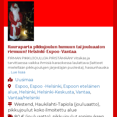
Kuuraparta pikkujoulun humuun tai jouluaaton
riemuun! Helsinki-Espoo-Vantaa
FIRMAN PIKKUJOULUJA PIRISTÄMÄÄN! Vitsikäs ja
tarvittaessa vaikka ihmisiä karaokessa laulattava (laitteet
mielellään pikkujoulujen järjestäjän puolesta), hassunhauska
… Lue lisää
Uusimaa
Espoo
,
Espoo -Helsinki
,
Espoon eteläinen
alue
,
Helsinki
,
Helsinki-Keskusta
,
Vantaa
,
Vantaa/Helsinki
Westend, Haukilahti-Tapiola (jouluaatto),
pikkujoulut koko ilmoitettu alue
80 € (jouluaatto), pikkujoulut sopimuksen