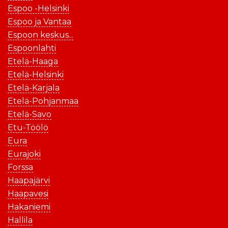
Espoo -Helsinki
Espoo ja Vantaa
Espoon keskus...
Espoonlahti
Etelä-Haaga
Etelä-Helsinki
Etelä-Karjala
Etelä-Pohjanmaa
Etelä-Savo
Etu-Töölö
Eura
Eurajoki
Forssa
Haapajärvi
Haapavesi
Hakaniemi
Hallila