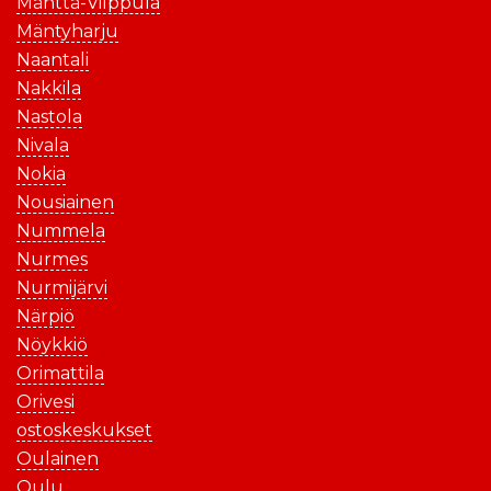
Mänttä-Vilppula
Mäntyharju
Naantali
Nakkila
Nastola
Nivala
Nokia
Nousiainen
Nummela
Nurmes
Nurmijärvi
Närpiö
Nöykkiö
Orimattila
Orivesi
ostoskeskukset
Oulainen
Oulu