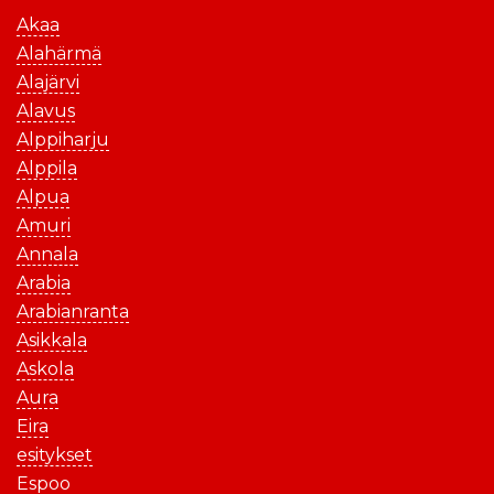
Akaa
Alahärmä
Alajärvi
Alavus
Alppiharju
Alppila
Alpua
Amuri
Annala
Arabia
Arabianranta
Asikkala
Askola
Aura
Eira
esitykset
Espoo