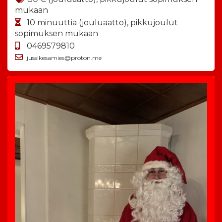
mukaan
10 minuuttia (jouluaatto), pikkujoulut
sopimuksen mukaan
0469579810
jussikesamies@proton.me