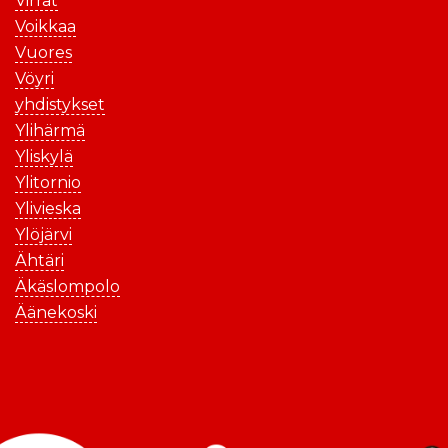
Virrat
Voikkaa
Vuores
Vöyri
yhdistykset
Ylihärmä
Yliskylä
Ylitornio
Ylivieska
Ylöjärvi
Ähtäri
Äkäslompolo
Äänekoski