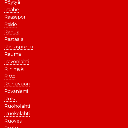
Pöytyä
Raahe
Raasepori
Raisio
Ranua
Rastaala
Rastaspuisto
Rauma
Revonlahti
Riihimäki
Risso
Roihuvuori
Rovaniemi
Ruka
Ruoholahti
Ruokolahti
Ruovesi