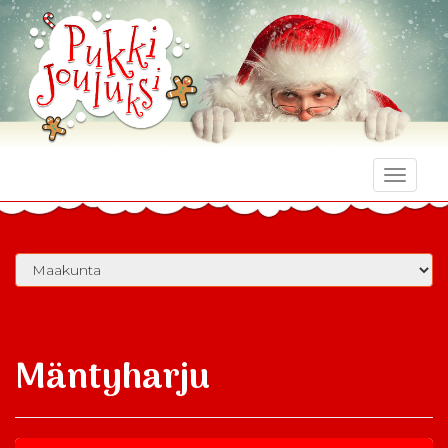
Toggle
naviga
Mäntyharju