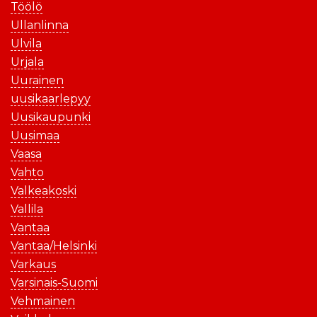
Töölö
Ullanlinna
Ulvila
Urjala
Uurainen
uusikaarlepyy
Uusikaupunki
Uusimaa
Vaasa
Vahto
Valkeakoski
Vallila
Vantaa
Vantaa/Helsinki
Varkaus
Varsinais-Suomi
Vehmainen