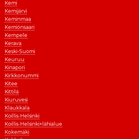
Kemi
Kemijärvi
Keminmaa
Kemiönsaari
Kempele
Kerava
Keski-Suomi
Keuruu
Kinapori
Kirkkonummi
Kitee
Kittilä
Kiuruvesi
Klaukkala
Koillis-Helsinki
Koillis-Helsinki+lähialue
Kokemäki