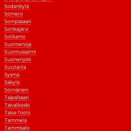
Sodankylä
Somero
Sompasaari
Sonkajärvi
Sotkamo
Suomenoja
Suomussalmi
Suonenjoki
Suutarila
Sysmä
Säkylä
Sörnäinen
Taipalsaari
Taivalkoski
Taka-Töölö
Tammela
Tammisalo