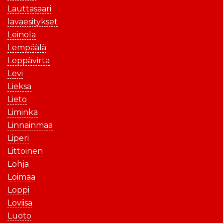
Lauttasaari
lavaesitykset
Leinola
Lempäälä
Leppävirta
Levi
Lieksa
Lieto
Liminka
Linnainmaa
Liperi
Littoinen
Lohja
Loimaa
Loppi
Loviisa
Luoto