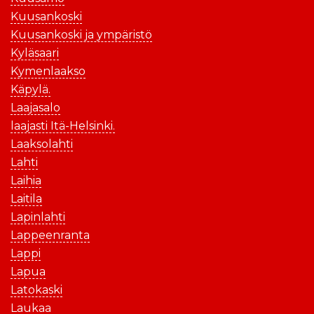
Kuusankoski
Kuusankoski ja ympäristö
Kyläsaari
Kymenlaakso
Käpylä.
Laajasalo
laajasti Itä-Helsinki.
Laaksolahti
Lahti
Laihia
Laitila
Lapinlahti
Lappeenranta
Lappi
Lapua
Latokaski
Laukaa