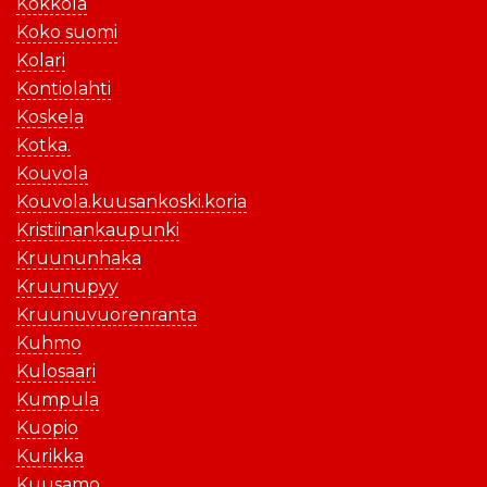
Kokkola
Koko suomi
Kolari
Kontiolahti
Koskela
Kotka.
Kouvola
Kouvola.kuusankoski.koria
Kristiinankaupunki
Kruununhaka
Kruunupyy
Kruunuvuorenranta
Kuhmo
Kulosaari
Kumpula
Kuopio
Kurikka
Kuusamo