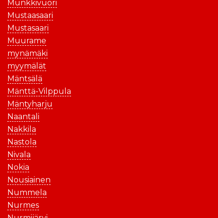
Munkkivuori
Mustaasaari
Mustasaari
Muurame
mynämäki
myymälät
Mäntsälä
Mänttä-Vilppula
Mäntyharju
Naantali
Nakkila
Nastola
Nivala
Nokia
Nousiainen
Nummela
Nurmes
Nurmijärvi