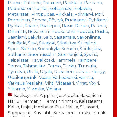
Paimio
,
Pälkäne
,
Parainen
,
Parikkala
,
Parkano
,
Pedersören kunta
,
Pieksämäki
,
Pielavesi
,
Pietarsaari
,
Pihtipudas
,
Pirkkala
,
Polvijärvi
,
Pori
,
Pornainen
,
Porvoo
,
Pöytyä
,
Pudasjärvi
,
Pyhäjärvi
,
Pyhtää
,
Raahe
,
Raasepori
,
Raisio
,
Ranua
,
Rauma
,
Riihimäki
,
Rovaniemi
,
Ruokolahti
,
Ruovesi
,
Rusko
,
Saarijärvi
,
Säkylä
,
Salo
,
Sastamala
,
Savonlinna
,
Seinäjoki
,
Sievi
,
Siikajoki
,
Siikalatva
,
Siilinjärvi
,
Sipoo
,
Siuntio
,
Sodankylä
,
Somero
,
Sonkajärvi
,
Sotkamo
,
Suomussalmi
,
Suonenjoki
,
Sysmä
,
Taipalsaari
,
Taivalkoski
,
Tammela
,
Tampere
,
Teuva
,
Tohmajärvi
,
Tornio
,
Turku
,
Tuusula
,
Tyrnävä
,
Ulvila
,
Urjala
,
Uurainen
,
uusikaarlepyy
,
Uusikaupunki
,
Vaasa
,
Valkeakoski
,
Vantaa
,
Varkaus
,
Vesilahti
,
Vihti
,
Viitasaari
,
Virrat
,
Vöyri
,
Ylitornio
,
Ylivieska
,
Ylöjärvi
Kotikäynnit: Alppiharju, Alppila, Hakaniemi,
Harju, Hermanni Hermanninmäki, Kalasatama,
Kallio, Linjat, Merihaka, Puu-Vallila, Siltasaari,
Sompasaari, Suvilahti, Sörnäinen, Torkkelinmäki,