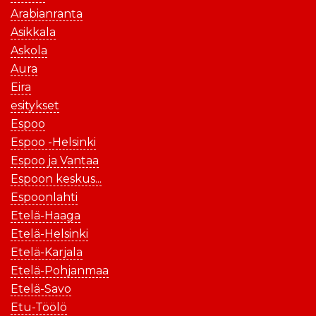
Arabianranta
Asikkala
Askola
Aura
Eira
esitykset
Espoo
Espoo -Helsinki
Espoo ja Vantaa
Espoon keskus...
Espoonlahti
Etelä-Haaga
Etelä-Helsinki
Etelä-Karjala
Etelä-Pohjanmaa
Etelä-Savo
Etu-Töölö