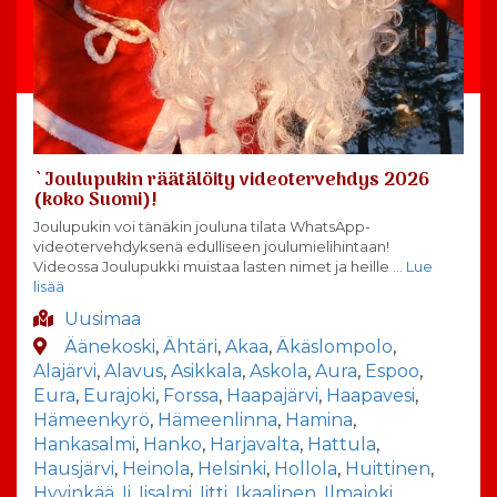
`Joulupukin räätälöity videotervehdys 2026
(koko Suomi)!
Joulupukin voi tänäkin jouluna tilata WhatsApp-
videotervehdyksenä edulliseen joulumielihintaan!
Videossa Joulupukki muistaa lasten nimet ja heille
… Lue
lisää
Uusimaa
Äänekoski
,
Ähtäri
,
Akaa
,
Äkäslompolo
,
Alajärvi
,
Alavus
,
Asikkala
,
Askola
,
Aura
,
Espoo
,
Eura
,
Eurajoki
,
Forssa
,
Haapajärvi
,
Haapavesi
,
Hämeenkyrö
,
Hämeenlinna
,
Hamina
,
Hankasalmi
,
Hanko
,
Harjavalta
,
Hattula
,
Hausjärvi
,
Heinola
,
Helsinki
,
Hollola
,
Huittinen
,
Hyvinkää
,
Ii
,
Iisalmi
,
Iitti
,
Ikaalinen
,
Ilmajoki
,