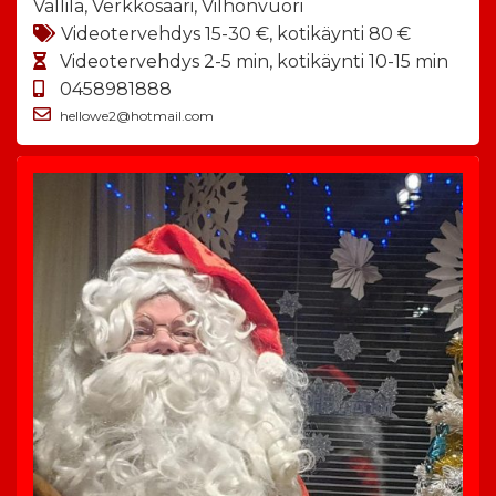
Vallila, Verkkosaari, Vilhonvuori
Videotervehdys 15-30 €, kotikäynti 80 €
Videotervehdys 2-5 min, kotikäynti 10-15 min
0458981888
hellowe2@hotmail.com