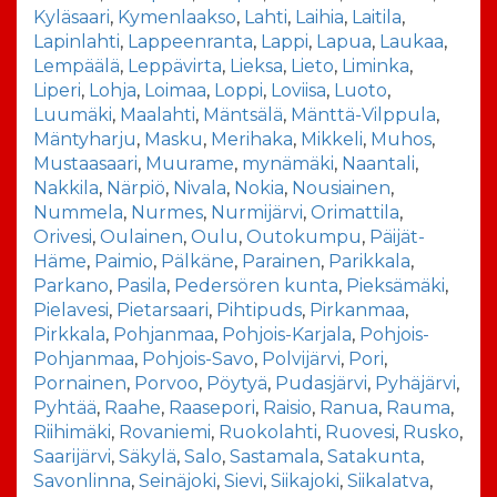
Kyläsaari
,
Kymenlaakso
,
Lahti
,
Laihia
,
Laitila
,
Lapinlahti
,
Lappeenranta
,
Lappi
,
Lapua
,
Laukaa
,
Lempäälä
,
Leppävirta
,
Lieksa
,
Lieto
,
Liminka
,
Liperi
,
Lohja
,
Loimaa
,
Loppi
,
Loviisa
,
Luoto
,
Luumäki
,
Maalahti
,
Mäntsälä
,
Mänttä-Vilppula
,
Mäntyharju
,
Masku
,
Merihaka
,
Mikkeli
,
Muhos
,
Mustaasaari
,
Muurame
,
mynämäki
,
Naantali
,
Nakkila
,
Närpiö
,
Nivala
,
Nokia
,
Nousiainen
,
Nummela
,
Nurmes
,
Nurmijärvi
,
Orimattila
,
Orivesi
,
Oulainen
,
Oulu
,
Outokumpu
,
Päijät-
Häme
,
Paimio
,
Pälkäne
,
Parainen
,
Parikkala
,
Parkano
,
Pasila
,
Pedersören kunta
,
Pieksämäki
,
Pielavesi
,
Pietarsaari
,
Pihtipuds
,
Pirkanmaa
,
Pirkkala
,
Pohjanmaa
,
Pohjois-Karjala
,
Pohjois-
Pohjanmaa
,
Pohjois-Savo
,
Polvijärvi
,
Pori
,
Pornainen
,
Porvoo
,
Pöytyä
,
Pudasjärvi
,
Pyhäjärvi
,
Pyhtää
,
Raahe
,
Raasepori
,
Raisio
,
Ranua
,
Rauma
,
Riihimäki
,
Rovaniemi
,
Ruokolahti
,
Ruovesi
,
Rusko
,
Saarijärvi
,
Säkylä
,
Salo
,
Sastamala
,
Satakunta
,
Savonlinna
,
Seinäjoki
,
Sievi
,
Siikajoki
,
Siikalatva
,