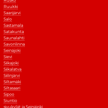
Rusko
Ruukki
Saarijärvi
Salo
Sastamala
Satakunta
Saunalahti
Savonlinna
Seinäjoki
Sievi
Siikajoki
Siikalatva
Siilinjärvi
Siltamäki
Siltasaari
Sipoo
Siuntio
sivukylät ja Seinäjoki