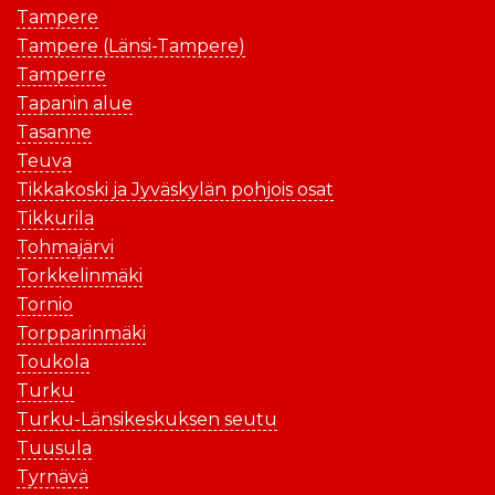
Tampere
Tampere (Länsi-Tampere)
Tamperre
Tapanin alue
Tasanne
Teuva
Tikkakoski ja Jyväskylän pohjois osat
Tikkurila
Tohmajärvi
Torkkelinmäki
Tornio
Torpparinmäki
Toukola
Turku
Turku-Länsikeskuksen seutu
Tuusula
Tyrnävä