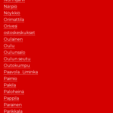
Närpiö
Nöykkiö
Orimattila
Orivesi
ostoskeskukset
Oulainen
Oulu
Oulunsalo
Oulun seutu
Outokumpu
Paavola . Liminka
Paimio
Pakila
Paloheinä
Pappila
Parainen
Parikkala