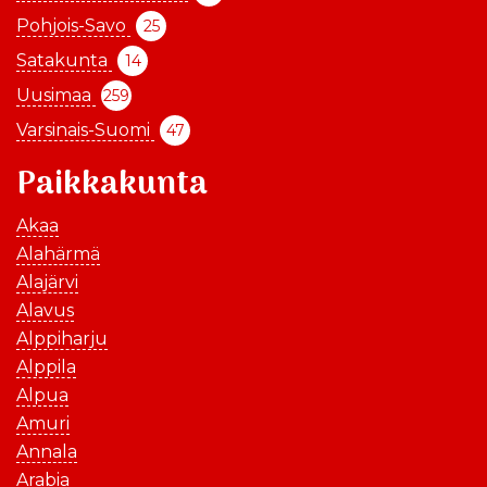
Pohjois-Savo
25
Satakunta
14
Uusimaa
259
Varsinais-Suomi
47
Paikkakunta
Akaa
Alahärmä
Alajärvi
Alavus
Alppiharju
Alppila
Alpua
Amuri
Annala
Arabia