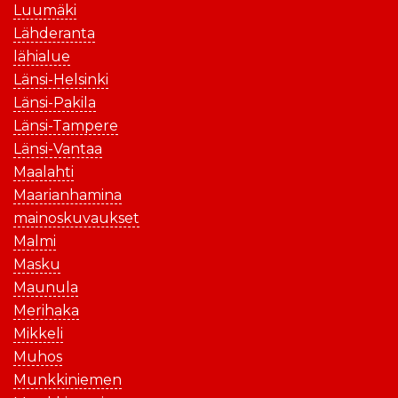
Luumäki
Lähderanta
lähialue
Länsi-Helsinki
Länsi-Pakila
Länsi-Tampere
Länsi-Vantaa
Maalahti
Maarianhamina
mainoskuvaukset
Malmi
Masku
Maunula
Merihaka
Mikkeli
Muhos
Munkkiniemen