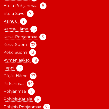
Etelä-Pohjanmaa
8
Etelä-Savo
7
Kainuu
9
Kanta-Häme
15
Keski-Pohjanmaa
5
Keski-Suomi
32
Koko Suomi
13
Kymenlaakso
18
Lappi
7
Päijät-Häme
27
Pirkanmaa
94
Pohjanmaa
7
Pohjois-Karjala
6
Pohjois-Pohjanmaa
55