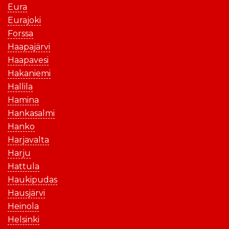
Eura
Eurajoki
Forssa
Haapajärvi
Haapavesi
Hakaniemi
Hallila
Hamina
Hankasalmi
Hanko
Harjavalta
Harju
Hattula
Haukipudas
Hausjärvi
Heinola
Helsinki