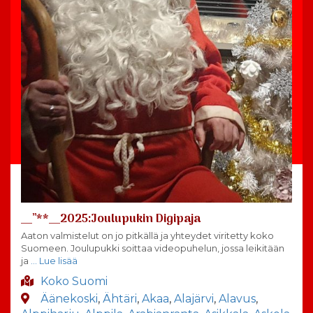
__”**__2025:Joulupukin Digipaja
Aaton valmistelut on jo pitkällä ja yhteydet viritetty koko
Suomeen. Joulupukki soittaa videopuhelun, jossa leikitään
ja
… Lue lisää
Koko Suomi
Äänekoski
,
Ähtäri
,
Akaa
,
Alajärvi
,
Alavus
,