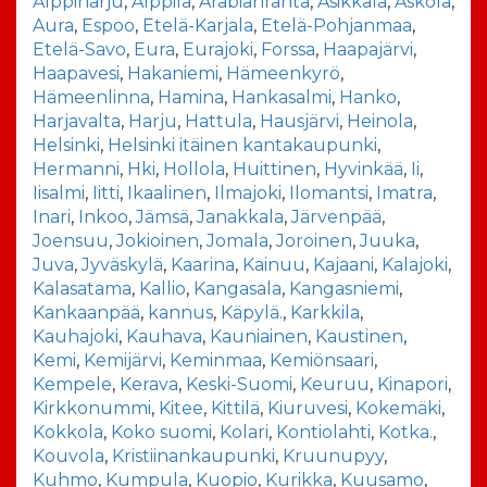
Alppiharju
,
Alppila
,
Arabianranta
,
Asikkala
,
Askola
,
Aura
,
Espoo
,
Etelä-Karjala
,
Etelä-Pohjanmaa
,
Etelä-Savo
,
Eura
,
Eurajoki
,
Forssa
,
Haapajärvi
,
Haapavesi
,
Hakaniemi
,
Hämeenkyrö
,
Hämeenlinna
,
Hamina
,
Hankasalmi
,
Hanko
,
Harjavalta
,
Harju
,
Hattula
,
Hausjärvi
,
Heinola
,
Helsinki
,
Helsinki itäinen kantakaupunki
,
Hermanni
,
Hki
,
Hollola
,
Huittinen
,
Hyvinkää
,
Ii
,
Iisalmi
,
Iitti
,
Ikaalinen
,
Ilmajoki
,
Ilomantsi
,
Imatra
,
Inari
,
Inkoo
,
Jämsä
,
Janakkala
,
Järvenpää
,
Joensuu
,
Jokioinen
,
Jomala
,
Joroinen
,
Juuka
,
Juva
,
Jyväskylä
,
Kaarina
,
Kainuu
,
Kajaani
,
Kalajoki
,
Kalasatama
,
Kallio
,
Kangasala
,
Kangasniemi
,
Kankaanpää
,
kannus
,
Käpylä.
,
Karkkila
,
Kauhajoki
,
Kauhava
,
Kauniainen
,
Kaustinen
,
Kemi
,
Kemijärvi
,
Keminmaa
,
Kemiönsaari
,
Kempele
,
Kerava
,
Keski-Suomi
,
Keuruu
,
Kinapori
,
Kirkkonummi
,
Kitee
,
Kittilä
,
Kiuruvesi
,
Kokemäki
,
Kokkola
,
Koko suomi
,
Kolari
,
Kontiolahti
,
Kotka.
,
Kouvola
,
Kristiinankaupunki
,
Kruunupyy
,
Kuhmo
,
Kumpula
,
Kuopio
,
Kurikka
,
Kuusamo
,