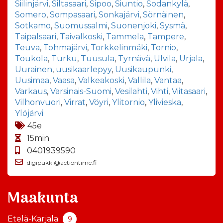
Siilinjärvi
,
Siltasaari
,
Sipoo
,
Siuntio
,
Sodankylä
,
Somero
,
Sompasaari
,
Sonkajärvi
,
Sörnäinen
,
Sotkamo
,
Suomussalmi
,
Suonenjoki
,
Sysmä
,
Taipalsaari
,
Taivalkoski
,
Tammela
,
Tampere
,
Teuva
,
Tohmajärvi
,
Torkkelinmäki
,
Tornio
,
Toukola
,
Turku
,
Tuusula
,
Tyrnävä
,
Ulvila
,
Urjala
,
Uurainen
,
uusikaarlepyy
,
Uusikaupunki
,
Uusimaa
,
Vaasa
,
Valkeakoski
,
Vallila
,
Vantaa
,
Varkaus
,
Varsinais-Suomi
,
Vesilahti
,
Vihti
,
Viitasaari
,
Vilhonvuori
,
Virrat
,
Vöyri
,
Ylitornio
,
Ylivieska
,
Ylöjärvi
45e
15min
0401939590
digipukki@actiontime.fi
Maakunta
Etelä-Karjala
9