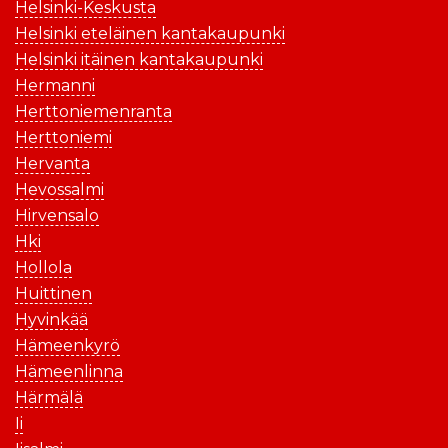
Helsinki-Keskusta
Helsinki eteläinen kantakaupunki
Helsinki itäinen kantakaupunki
Hermanni
Herttoniemenranta
Herttoniemi
Hervanta
Hevossalmi
Hirvensalo
Hki
Hollola
Huittinen
Hyvinkää
Hämeenkyrö
Hämeenlinna
Härmälä
Ii