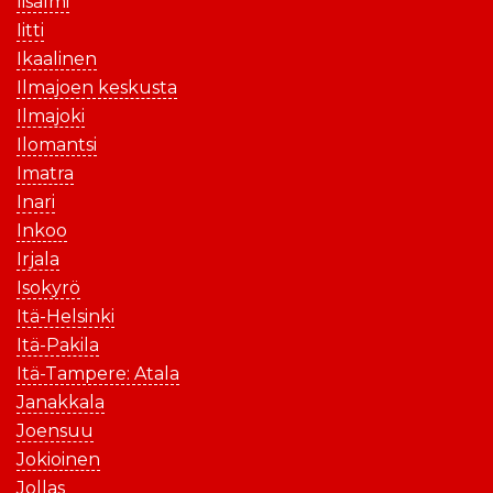
Iisalmi
Iitti
Ikaalinen
Ilmajoen keskusta
Ilmajoki
Ilomantsi
Imatra
Inari
Inkoo
Irjala
Isokyrö
Itä-Helsinki
Itä-Pakila
Itä-Tampere: Atala
Janakkala
Joensuu
Jokioinen
Jollas