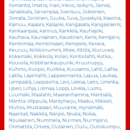
Ilomantsi
,
Imatra
,
Inari
,
Inkoo
,
Isokyrö
,
Jämsä
,
Janakkala
,
Järvenpää
,
Joensuu
,
Jokioinen
,
Jomala
,
Joroinen
,
Juuka
,
Juva
,
Jyväskylä
,
Kaarina
,
Kainuu
,
Kajaani
,
Kalajoki
,
Kangasala
,
Kangasniemi
,
Kankaanpää
,
kannus
,
Karkkila
,
Kauhajoki
,
Kauhava
,
Kauniainen
,
Kaustinen
,
Kemi
,
Kemijärvi
,
Keminmaa
,
Kemiönsaari
,
Kempele
,
Kerava
,
Keuruu
,
Kirkkonummi
,
Kitee
,
Kittilä
,
Kiuruvesi
,
Kokemäki
,
Kokkola
,
Kolari
,
Kontiolahti
,
Kotka.
,
Kouvola
,
Kristiinankaupunki
,
Kruunupyy
,
Kuhmo
,
Kuopio
,
Kurikka
,
Kuusamo
,
Lahti
,
Laihia
,
Laitila
,
Lapinlahti
,
Lappeenranta
,
Lapua
,
Laukaa
,
Lempäälä
,
Leppävirta
,
Levi
,
Lieksa
,
Lieto
,
Liminka
,
Liperi
,
Lohja
,
Loimaa
,
Loppi
,
Loviisa
,
Luoto
,
Luumäki
,
Maalahti
,
Maarianhamina
,
Mäntsälä
,
Mänttä-Vilppula
,
Mäntyharju
,
Masku
,
Mikkeli
,
Muhos
,
Mustasaari
,
Muurame
,
mynämäki
,
Naantali
,
Nakkila
,
Närpiö
,
Nivala
,
Nokia
,
Nousiainen
,
Nummela
,
Nurmes
,
Nurmijärvi
,
Orimattila
,
Orivesi
,
Oulainen
,
Oulu
,
Outokumpu
,