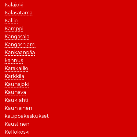
Kalajoki
Kalasatama
Kallio
Kamppi
Kangasala
Kangasniemi
Kankaanpää
kannus
Karakallio
Karkkila
Kauhajoki
Kauhava
Kauklahti
Kauniainen
kauppakeskukset
Kaustinen
Kellokoski