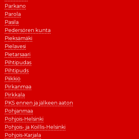
Parkano
Parola
Pasila
Pedersören kunta
Pieksämäki
Pielavesi
Pietarsaari
Pihtipudas
Pihtipuds
Piikkiö
Pirkanmaa
Pirkkala
PKS ennen ja jälkeen aaton
Pohjanmaa
Pohjois-Helsinki
Pohjois- ja Koillis-Helsinki
Pohjois-Karjala