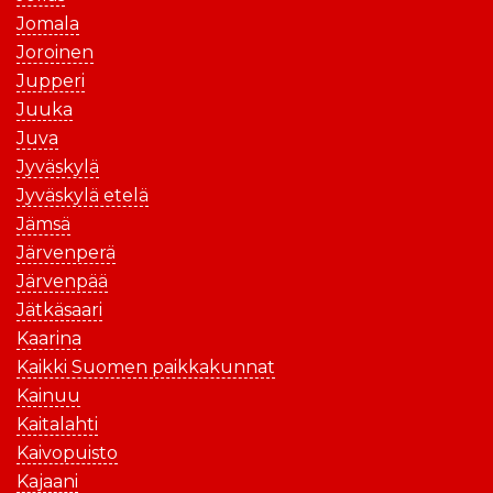
Jomala
Joroinen
Jupperi
Juuka
Juva
Jyväskylä
Jyväskylä etelä
Jämsä
Järvenperä
Järvenpää
Jätkäsaari
Kaarina
Kaikki Suomen paikkakunnat
Kainuu
Kaitalahti
Kaivopuisto
Kajaani