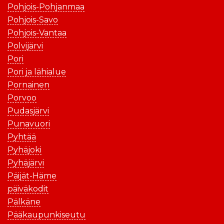
Pohjois-Pohjanmaa
Pohjois-Savo
Pohjois-Vantaa
Polvijärvi
Pori
Pori ja lähialue
Pornainen
Porvoo
Pudasjärvi
Punavuori
Pyhtää
Pyhäjoki
Pyhäjärvi
Päijät-Häme
päiväkodit
Pälkäne
Pääkaupunkiseutu