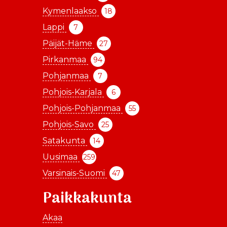
Kymenlaakso
18
Lappi
7
Päijät-Häme
27
Pirkanmaa
94
Pohjanmaa
7
Pohjois-Karjala
6
Pohjois-Pohjanmaa
55
Pohjois-Savo
25
Satakunta
14
Uusimaa
259
Varsinais-Suomi
47
Paikkakunta
Akaa