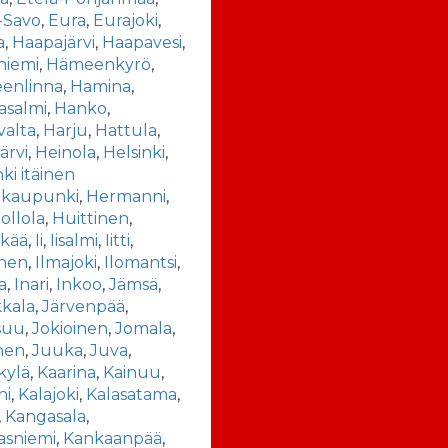
-Savo
,
Eura
,
Eurajoki
,
a
,
Haapajärvi
,
Haapavesi
,
niemi
,
Hämeenkyrö
,
enlinna
,
Hamina
,
asalmi
,
Hanko
,
valta
,
Harju
,
Hattula
,
ärvi
,
Heinola
,
Helsinki
,
nki itäinen
akaupunki
,
Hermanni
,
ollola
,
Huittinen
,
nkää
,
Ii
,
Iisalmi
,
Iitti
,
inen
,
Ilmajoki
,
Ilomantsi
,
a
,
Inari
,
Inkoo
,
Jämsä
,
kala
,
Järvenpää
,
suu
,
Jokioinen
,
Jomala
,
nen
,
Juuka
,
Juva
,
kylä
,
Kaarina
,
Kainuu
,
ni
,
Kalajoki
,
Kalasatama
,
,
Kangasala
,
asniemi
,
Kankaanpää
,