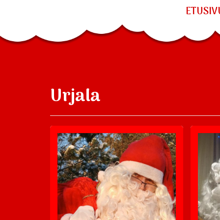
ETUSIV
Urjala