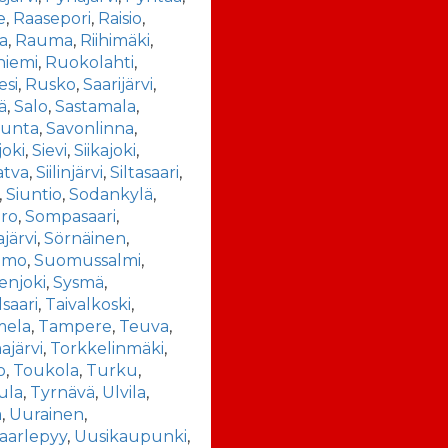
e
,
Raasepori
,
Raisio
,
a
,
Rauma
,
Riihimäki
,
niemi
,
Ruokolahti
,
esi
,
Rusko
,
Saarijärvi
,
ä
,
Salo
,
Sastamala
,
kunta
,
Savonlinna
,
joki
,
Sievi
,
Siikajoki
,
atva
,
Siilinjärvi
,
Siltasaari
,
,
Siuntio
,
Sodankylä
,
ro
,
Sompasaari
,
järvi
,
Sörnäinen
,
amo
,
Suomussalmi
,
enjoki
,
Sysmä
,
lsaari
,
Taivalkoski
,
ela
,
Tampere
,
Teuva
,
järvi
,
Torkkelinmäki
,
o
,
Toukola
,
Turku
,
ula
,
Tyrnävä
,
Ulvila
,
a
,
Uurainen
,
aarlepyy
,
Uusikaupunki
,