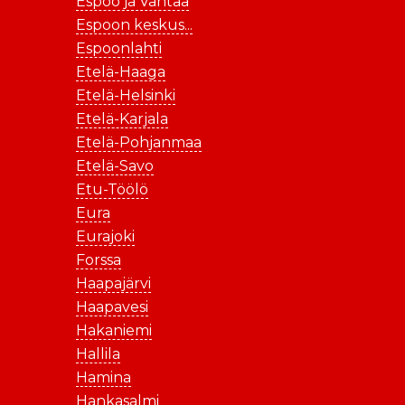
Espoo ja Vantaa
Espoon keskus...
Espoonlahti
Etelä-Haaga
Etelä-Helsinki
Etelä-Karjala
Etelä-Pohjanmaa
Etelä-Savo
Etu-Töölö
Eura
Eurajoki
Forssa
Haapajärvi
Haapavesi
Hakaniemi
Hallila
Hamina
Hankasalmi