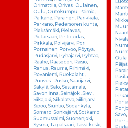
Luot
Orimattila
,
Orivesi
,
Oulainen
,
Mänt
Oulu
,
Outokumpu
,
Paimio
,
Mänt
Pälkäne
,
Parainen
,
Parikkala
,
Mikke
Parkano
,
Pedersören kunta
,
Muu
Pieksämäki
,
Pielavesi
,
Naant
Pietarsaari
,
Pihtipudas
,
Nival
Pirkkala
,
Polvijärvi
,
Pori
,
Num
Pornainen
,
Porvoo
,
Pöytyä
,
Nurmi
Pudasjärvi
,
Pyhäjärvi
,
Pyhtää
,
Oula
Raahe
,
Raasepori
,
Raisio
,
Päijä
Ranua
,
Rauma
,
Riihimäki
,
Parai
Rovaniemi
,
Ruokolahti
,
Pasil
Ruovesi
,
Rusko
,
Saarijärvi
,
Pieks
Säkylä
,
Salo
,
Sastamala
,
Pieta
Savonlinna
,
Seinäjoki
,
Sievi
,
Pirk
Siikajoki
,
Siikalatva
,
Siilinjärvi
,
Pohj
Sipoo
,
Siuntio
,
Sodankylä
,
Pohj
Somero
,
Sonkajärvi
,
Sotkamo
,
Savo
Suomussalmi
,
Suonenjoki
,
Porn
Sysmä
,
Taipalsaari
,
Taivalkoski
,
Pudas