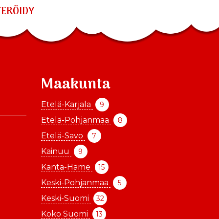
TERÖIDY
Maakunta
Etelä-Karjala
9
Etelä-Pohjanmaa
8
Etelä-Savo
7
Kainuu
9
Kanta-Häme
15
Keski-Pohjanmaa
5
Keski-Suomi
32
Koko Suomi
13