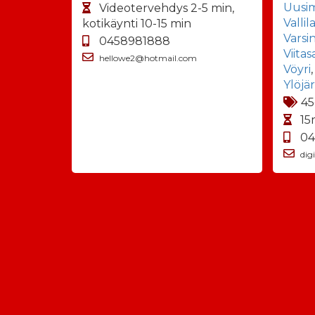
Uusi
Videotervehdys 2-5 min,
Vallil
kotikäynti 10-15 min
Varsi
0458981888
Viitas
hellowe2@hotmail.com
Vöyri
Ylöjär
45
15
04
dig