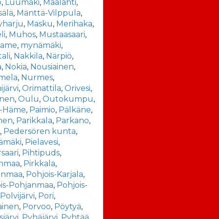
o
,
Luumäki
,
Maalahti
,
sälä
,
Mänttä-Vilppula
,
yharju
,
Masku
,
Merihaka
,
li
,
Muhos
,
Mustaasaari
,
rame
,
mynämäki
,
ali
,
Nakkila
,
Närpiö
,
a
,
Nokia
,
Nousiainen
,
mela
,
Nurmes
,
järvi
,
Orimattila
,
Orivesi
,
inen
,
Oulu
,
Outokumpu
,
t-Häme
,
Paimio
,
Pälkäne
,
nen
,
Parikkala
,
Parkano
,
a
,
Pedersören kunta
,
ämäki
,
Pielavesi
,
rsaari
,
Pihtipuds
,
anmaa
,
Pirkkala
,
anmaa
,
Pohjois-Karjala
,
ois-Pohjanmaa
,
Pohjois-
,
Polvijärvi
,
Pori
,
ainen
,
Porvoo
,
Pöytyä
,
järvi
,
Pyhäjärvi
,
Pyhtää
,