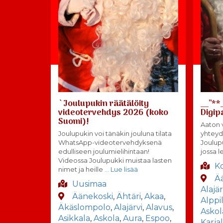
`Joulupukin räätälöity
__”**
videotervehdys 2026 (koko
Digip
Suomi)!
Aaton v
Joulupukin voi tänäkin jouluna tilata
yhteyd
WhatsApp-videotervehdyksenä
Joulup
edulliseen joulumielihintaan!
jossa l
Videossa Joulupukki muistaa lasten
K
nimet ja heille
… Lue lisää
Ä
Uusimaa
Alajär
Äänekoski
,
Ähtäri
,
Akaa
,
Alppi
Äkäslompolo
,
Alajärvi
,
Alavus
,
Askol
Asikkala
,
Askola
,
Aura
,
Espoo
,
Karja