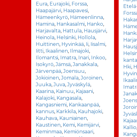
Eura
,
Eurajoki
,
Forssa
,
Etelä
Haapajärvi
,
Haapavesi
,
Forss
Hämeenkyrö
,
Hämeenlinna
,
Haka
Hamina
,
Hankasalmi
,
Hanko
,
Häme
Harjavalta
,
Hattula
,
Hausjärvi
,
Hank
Heinola
,
Helsinki
,
Hollola
,
Harja
Huittinen
,
Hyvinkää
,
Ii
,
Iisalmi
,
Hausj
Iitti
,
Ikaalinen
,
Ilmajoki
,
Helsi
Ilomantsi
,
Imatra
,
Inari
,
Inkoo
,
kant
Isokyrö
,
Jämsä
,
Janakkala
,
Hki
,
H
Järvenpää
,
Joensuu
,
Hyvi
Jokioinen
,
Jomala
,
Joroinen
,
Ikaal
Juuka
,
Juva
,
Jyväskylä
,
Imatr
Kaarina
,
Kainuu
,
Kajaani
,
Janak
Kalajoki
,
Kangasala
,
Joen
Kangasniemi
,
Kankaanpää
,
Joroi
kannus
,
Karkkila
,
Kauhajoki
,
Jyväs
Kauhava
,
Kauniainen
,
Kajaa
Kaustinen
,
Kemi
,
Kemijärvi
,
Kallio
Keminmaa
,
Kemiönsaari
,
Kang