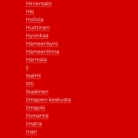
Hirvensalo
Hki
Hollola
Huittinen
Hyvinkää
Hämeenkyrö
Hämeenlinna
Härmälä
Ii
Iisalmi
Iitti
Ikaalinen
Ilmajoen keskusta
Ilmajoki
Ilomantsi
Imatra
Inari