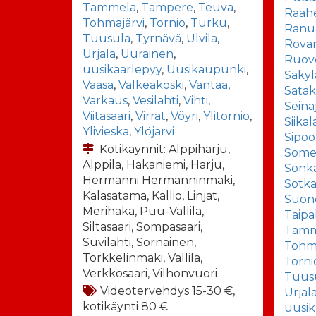
Tammela
,
Tampere
,
Teuva
,
Raah
Tohmajärvi
,
Tornio
,
Turku
,
Ranu
Tuusula
,
Tyrnävä
,
Ulvila
,
Rova
Urjala
,
Uurainen
,
Ruov
uusikaarlepyy
,
Uusikaupunki
,
Säkyl
Vaasa
,
Valkeakoski
,
Vantaa
,
Sata
Varkaus
,
Vesilahti
,
Vihti
,
Seinä
Viitasaari
,
Virrat
,
Vöyri
,
Ylitornio
,
Siikal
Ylivieska
,
Ylöjärvi
Sipoo
Kotikäynnit: Alppiharju,
Some
Alppila, Hakaniemi, Harju,
Sonka
Hermanni Hermanninmäki,
Sotk
Kalasatama, Kallio, Linjat,
Suon
Merihaka, Puu-Vallila,
Taipa
Siltasaari, Sompasaari,
Tamm
Suvilahti, Sörnäinen,
Tohma
Torkkelinmäki, Vallila,
Torni
Verkkosaari, Vilhonvuori
Tuus
Videotervehdys 15-30 €,
Urjal
kotikäynti 80 €
uusik