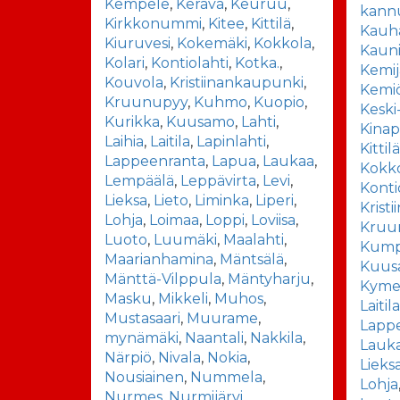
Kempele
,
Kerava
,
Keuruu
,
kann
Kirkkonummi
,
Kitee
,
Kittilä
,
Kauha
Kiuruvesi
,
Kokemäki
,
Kokkola
,
Kaun
Kolari
,
Kontiolahti
,
Kotka.
,
Kemij
Kouvola
,
Kristiinankaupunki
,
Kemiö
Kruunupyy
,
Kuhmo
,
Kuopio
,
Keski
Kurikka
,
Kuusamo
,
Lahti
,
Kinap
Laihia
,
Laitila
,
Lapinlahti
,
Kittil
Lappeenranta
,
Lapua
,
Laukaa
,
Kokk
Lempäälä
,
Leppävirta
,
Levi
,
Konti
Lieksa
,
Lieto
,
Liminka
,
Liperi
,
Krist
Lohja
,
Loimaa
,
Loppi
,
Loviisa
,
Kruu
Luoto
,
Luumäki
,
Maalahti
,
Kump
Maarianhamina
,
Mäntsälä
,
Kuus
Mänttä-Vilppula
,
Mäntyharju
,
Kyme
Masku
,
Mikkeli
,
Muhos
,
Laitil
Mustasaari
,
Muurame
,
Lapp
mynämäki
,
Naantali
,
Nakkila
,
Lauk
Närpiö
,
Nivala
,
Nokia
,
Lieks
Nousiainen
,
Nummela
,
Lohja
Nurmes
,
Nurmijärvi
,