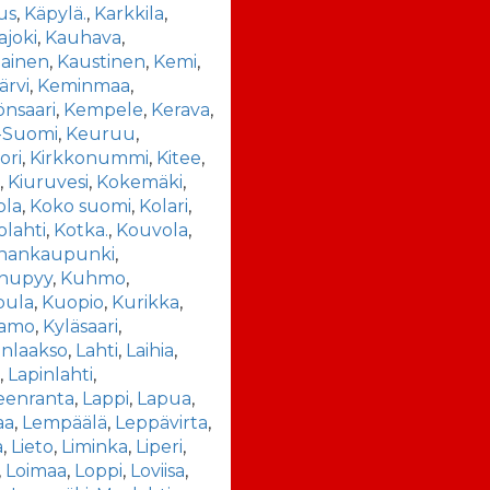
us
,
Käpylä.
,
Karkkila
,
joki
,
Kauhava
,
iainen
,
Kaustinen
,
Kemi
,
ärvi
,
Keminmaa
,
nsaari
,
Kempele
,
Kerava
,
-Suomi
,
Keuruu
,
ori
,
Kirkkonummi
,
Kitee
,
ä
,
Kiuruvesi
,
Kokemäki
,
ola
,
Koko suomi
,
Kolari
,
olahti
,
Kotka.
,
Kouvola
,
iinankaupunki
,
nupyy
,
Kuhmo
,
ula
,
Kuopio
,
Kurikka
,
amo
,
Kyläsaari
,
nlaakso
,
Lahti
,
Laihia
,
a
,
Lapinlahti
,
eenranta
,
Lappi
,
Lapua
,
aa
,
Lempäälä
,
Leppävirta
,
a
,
Lieto
,
Liminka
,
Liperi
,
,
Loimaa
,
Loppi
,
Loviisa
,