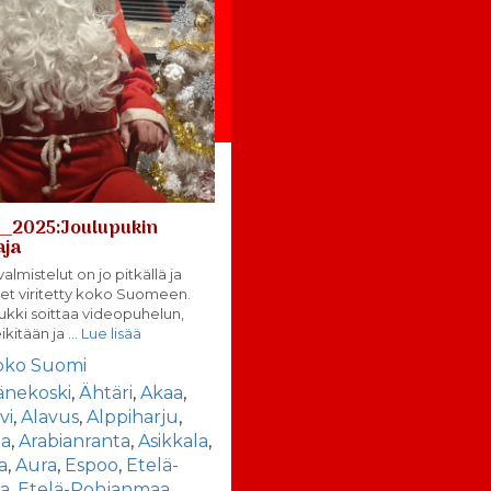
__2025:Joulupukin
aja
almistelut on jo pitkällä ja
et viritetty koko Suomeen.
ukki soittaa videopuhelun,
eikitään ja
… Lue lisää
oko Suomi
änekoski
,
Ähtäri
,
Akaa
,
vi
,
Alavus
,
Alppiharju
,
la
,
Arabianranta
,
Asikkala
,
a
,
Aura
,
Espoo
,
Etelä-
la
,
Etelä-Pohjanmaa
,