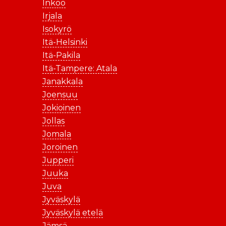
Inkoo
Irjala
Isokyrö
Itä-Helsinki
Itä-Pakila
Itä-Tampere: Atala
Janakkala
Joensuu
Jokioinen
Jollas
Jomala
Joroinen
Jupperi
Juuka
Juva
Jyväskylä
Jyväskylä etelä
Jämsä