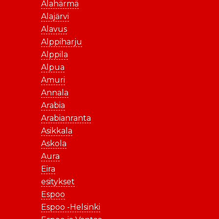
Alahärmä
Alajärvi
Alavus
Alppiharju
Alppila
Alpua
Amuri
Annala
Arabia
Arabianranta
Asikkala
Askola
Aura
Eira
esitykset
Espoo
Espoo -Helsinki