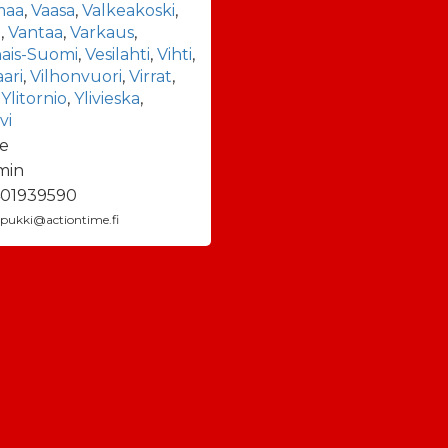
maa
,
Vaasa
,
Valkeakoski
,
a
,
Vantaa
,
Varkaus
,
nais-Suomi
,
Vesilahti
,
Vihti
,
aari
,
Vilhonvuori
,
Virrat
,
,
Ylitornio
,
Ylivieska
,
vi
e
min
01939590
ipukki@actiontime.fi