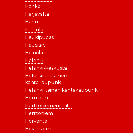
Hanko
Harjavalta
Harju
Hattula
Haukipudas
Hausjärvi
Heinola
Helsinki
Helsinki-Keskusta
Helsinki eteläinen
kantakaupunki
Helsinki itäinen kantakaupunki
Hermanni
Herttoniemenranta
Herttoniemi
Hervanta
Hevossalmi