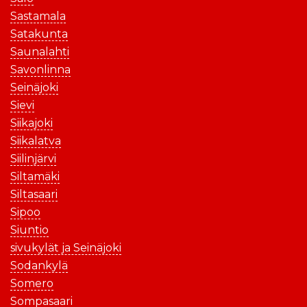
Sastamala
Satakunta
Saunalahti
Savonlinna
Seinäjoki
Sievi
Siikajoki
Siikalatva
Siilinjärvi
Siltamäki
Siltasaari
Sipoo
Siuntio
sivukylät ja Seinäjoki
Sodankylä
Somero
Sompasaari