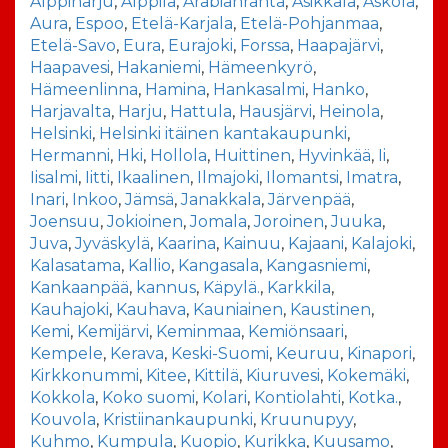
Alppiharju
,
Alppila
,
Arabianranta
,
Asikkala
,
Askola
,
Aura
,
Espoo
,
Etelä-Karjala
,
Etelä-Pohjanmaa
,
Etelä-Savo
,
Eura
,
Eurajoki
,
Forssa
,
Haapajärvi
,
Haapavesi
,
Hakaniemi
,
Hämeenkyrö
,
Hämeenlinna
,
Hamina
,
Hankasalmi
,
Hanko
,
Harjavalta
,
Harju
,
Hattula
,
Hausjärvi
,
Heinola
,
Helsinki
,
Helsinki itäinen kantakaupunki
,
Hermanni
,
Hki
,
Hollola
,
Huittinen
,
Hyvinkää
,
Ii
,
Iisalmi
,
Iitti
,
Ikaalinen
,
Ilmajoki
,
Ilomantsi
,
Imatra
,
Inari
,
Inkoo
,
Jämsä
,
Janakkala
,
Järvenpää
,
Joensuu
,
Jokioinen
,
Jomala
,
Joroinen
,
Juuka
,
Juva
,
Jyväskylä
,
Kaarina
,
Kainuu
,
Kajaani
,
Kalajoki
,
Kalasatama
,
Kallio
,
Kangasala
,
Kangasniemi
,
Kankaanpää
,
kannus
,
Käpylä.
,
Karkkila
,
Kauhajoki
,
Kauhava
,
Kauniainen
,
Kaustinen
,
Kemi
,
Kemijärvi
,
Keminmaa
,
Kemiönsaari
,
Kempele
,
Kerava
,
Keski-Suomi
,
Keuruu
,
Kinapori
,
Kirkkonummi
,
Kitee
,
Kittilä
,
Kiuruvesi
,
Kokemäki
,
Kokkola
,
Koko suomi
,
Kolari
,
Kontiolahti
,
Kotka.
,
Kouvola
,
Kristiinankaupunki
,
Kruunupyy
,
Kuhmo
,
Kumpula
,
Kuopio
,
Kurikka
,
Kuusamo
,