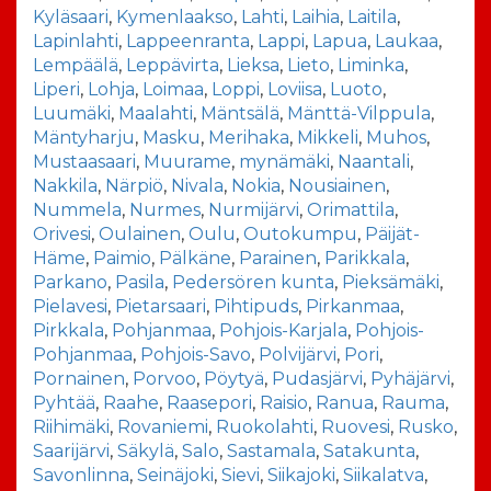
Kyläsaari
,
Kymenlaakso
,
Lahti
,
Laihia
,
Laitila
,
Lapinlahti
,
Lappeenranta
,
Lappi
,
Lapua
,
Laukaa
,
Lempäälä
,
Leppävirta
,
Lieksa
,
Lieto
,
Liminka
,
Liperi
,
Lohja
,
Loimaa
,
Loppi
,
Loviisa
,
Luoto
,
Luumäki
,
Maalahti
,
Mäntsälä
,
Mänttä-Vilppula
,
Mäntyharju
,
Masku
,
Merihaka
,
Mikkeli
,
Muhos
,
Mustaasaari
,
Muurame
,
mynämäki
,
Naantali
,
Nakkila
,
Närpiö
,
Nivala
,
Nokia
,
Nousiainen
,
Nummela
,
Nurmes
,
Nurmijärvi
,
Orimattila
,
Orivesi
,
Oulainen
,
Oulu
,
Outokumpu
,
Päijät-
Häme
,
Paimio
,
Pälkäne
,
Parainen
,
Parikkala
,
Parkano
,
Pasila
,
Pedersören kunta
,
Pieksämäki
,
Pielavesi
,
Pietarsaari
,
Pihtipuds
,
Pirkanmaa
,
Pirkkala
,
Pohjanmaa
,
Pohjois-Karjala
,
Pohjois-
Pohjanmaa
,
Pohjois-Savo
,
Polvijärvi
,
Pori
,
Pornainen
,
Porvoo
,
Pöytyä
,
Pudasjärvi
,
Pyhäjärvi
,
Pyhtää
,
Raahe
,
Raasepori
,
Raisio
,
Ranua
,
Rauma
,
Riihimäki
,
Rovaniemi
,
Ruokolahti
,
Ruovesi
,
Rusko
,
Saarijärvi
,
Säkylä
,
Salo
,
Sastamala
,
Satakunta
,
Savonlinna
,
Seinäjoki
,
Sievi
,
Siikajoki
,
Siikalatva
,