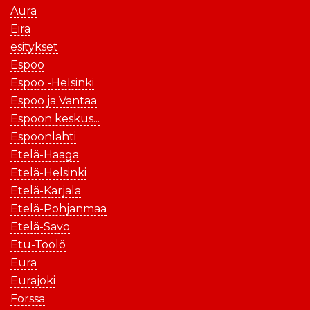
Aura
Eira
esitykset
Espoo
Espoo -Helsinki
Espoo ja Vantaa
Espoon keskus...
Espoonlahti
Etelä-Haaga
Etelä-Helsinki
Etelä-Karjala
Etelä-Pohjanmaa
Etelä-Savo
Etu-Töölö
Eura
Eurajoki
Forssa