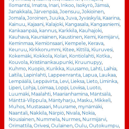
Ilomantsi
,
Imatra
,
Inari
,
Inkoo
,
Isokyrö
,
Jämsä
,
Janakkala
,
Järvenpää
,
Joensuu
,
Jokioinen
,
Jomala
,
Joroinen
,
Juuka
,
Juva
,
Jyväskylä
,
Kaarina
,
Kainuu
,
Kajaani
,
Kalajoki
,
Kangasala
,
Kangasniemi
,
Kankaanpää
,
kannus
,
Karkkila
,
Kauhajoki
,
Kauhava
,
Kauniainen
,
Kaustinen
,
Kemi
,
Kemijärvi
,
Keminmaa
,
Kemiönsaari
,
Kempele
,
Kerava
,
Keuruu
,
Kirkkonummi
,
Kitee
,
Kittilä
,
Kiuruvesi
,
Kokemäki
,
Kokkola
,
Kolari
,
Kontiolahti
,
Kotka.
,
Kouvola
,
Kristiinankaupunki
,
Kruunupyy
,
Kuhmo
,
Kuopio
,
Kurikka
,
Kuusamo
,
Lahti
,
Laihia
,
Laitila
,
Lapinlahti
,
Lappeenranta
,
Lapua
,
Laukaa
,
Lempäälä
,
Leppävirta
,
Levi
,
Lieksa
,
Lieto
,
Liminka
,
Liperi
,
Lohja
,
Loimaa
,
Loppi
,
Loviisa
,
Luoto
,
Luumäki
,
Maalahti
,
Maarianhamina
,
Mäntsälä
,
Mänttä-Vilppula
,
Mäntyharju
,
Masku
,
Mikkeli
,
Muhos
,
Mustasaari
,
Muurame
,
mynämäki
,
Naantali
,
Nakkila
,
Närpiö
,
Nivala
,
Nokia
,
Nousiainen
,
Nummela
,
Nurmes
,
Nurmijärvi
,
Orimattila
,
Orivesi
,
Oulainen
,
Oulu
,
Outokumpu
,