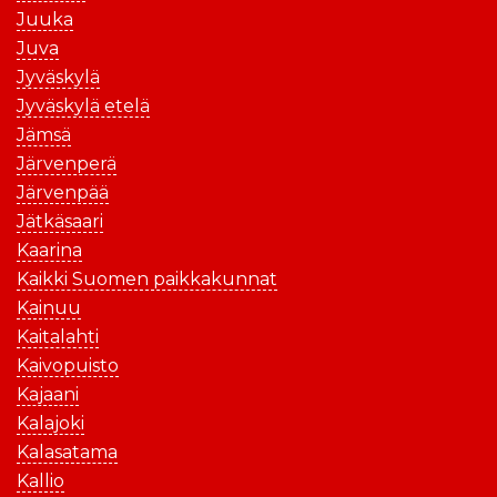
Juuka
Juva
Jyväskylä
Jyväskylä etelä
Jämsä
Järvenperä
Järvenpää
Jätkäsaari
Kaarina
Kaikki Suomen paikkakunnat
Kainuu
Kaitalahti
Kaivopuisto
Kajaani
Kalajoki
Kalasatama
Kallio