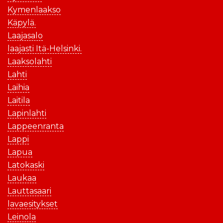
Kymenlaakso
Käpylä.
Laajasalo
laajasti Itä-Helsinki.
Laaksolahti
Lahti
Laihia
Laitila
Lapinlahti
Lappeenranta
Lappi
Lapua
Latokaski
Laukaa
Lauttasaari
lavaesitykset
Leinola