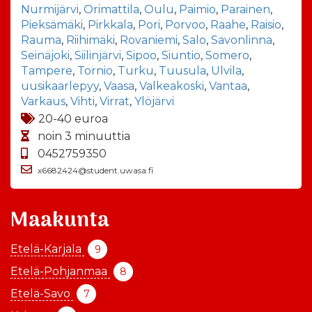
Nurmijärvi
,
Orimattila
,
Oulu
,
Paimio
,
Parainen
,
Pieksämäki
,
Pirkkala
,
Pori
,
Porvoo
,
Raahe
,
Raisio
,
Rauma
,
Riihimäki
,
Rovaniemi
,
Salo
,
Savonlinna
,
Seinäjoki
,
Siilinjärvi
,
Sipoo
,
Siuntio
,
Somero
,
Tampere
,
Tornio
,
Turku
,
Tuusula
,
Ulvila
,
uusikaarlepyy
,
Vaasa
,
Valkeakoski
,
Vantaa
,
Varkaus
,
Vihti
,
Virrat
,
Ylöjärvi
20-40 euroa
noin 3 minuuttia
0452759350
x6682424@student.uwasa.fi
Maakunta
Etelä-Karjala
9
Etelä-Pohjanmaa
8
Etelä-Savo
7