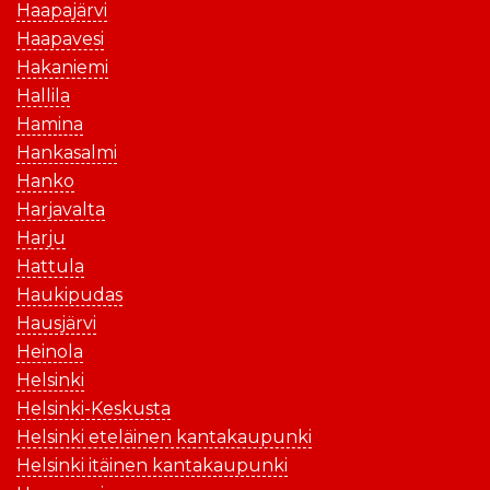
Haapajärvi
Haapavesi
Hakaniemi
Hallila
Hamina
Hankasalmi
Hanko
Harjavalta
Harju
Hattula
Haukipudas
Hausjärvi
Heinola
Helsinki
Helsinki-Keskusta
Helsinki eteläinen kantakaupunki
Helsinki itäinen kantakaupunki