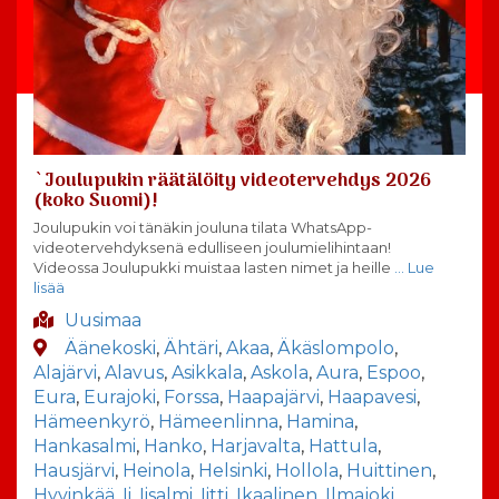
`Joulupukin räätälöity videotervehdys 2026
(koko Suomi)!
Joulupukin voi tänäkin jouluna tilata WhatsApp-
videotervehdyksenä edulliseen joulumielihintaan!
Videossa Joulupukki muistaa lasten nimet ja heille
… Lue
lisää
Uusimaa
Äänekoski
,
Ähtäri
,
Akaa
,
Äkäslompolo
,
Alajärvi
,
Alavus
,
Asikkala
,
Askola
,
Aura
,
Espoo
,
Eura
,
Eurajoki
,
Forssa
,
Haapajärvi
,
Haapavesi
,
Hämeenkyrö
,
Hämeenlinna
,
Hamina
,
Hankasalmi
,
Hanko
,
Harjavalta
,
Hattula
,
Hausjärvi
,
Heinola
,
Helsinki
,
Hollola
,
Huittinen
,
Hyvinkää
,
Ii
,
Iisalmi
,
Iitti
,
Ikaalinen
,
Ilmajoki
,