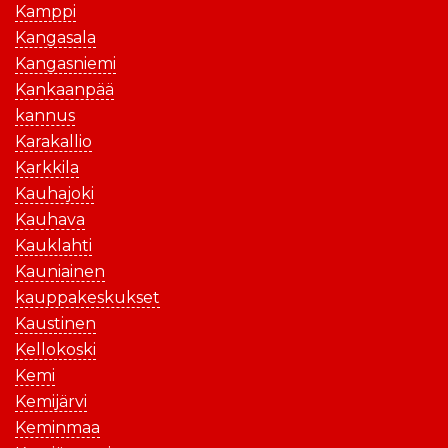
Kamppi
Kangasala
Kangasniemi
Kankaanpää
kannus
Karakallio
Karkkila
Kauhajoki
Kauhava
Kauklahti
Kauniainen
kauppakeskukset
Kaustinen
Kellokoski
Kemi
Kemijärvi
Keminmaa