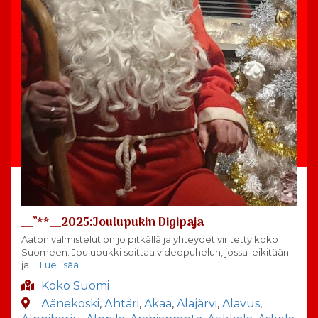
__”**__2025:Joulupukin Digipaja
Aaton valmistelut on jo pitkällä ja yhteydet viritetty koko
Suomeen. Joulupukki soittaa videopuhelun, jossa leikitään
ja
… Lue lisää
Koko Suomi
Äänekoski
,
Ähtäri
,
Akaa
,
Alajärvi
,
Alavus
,