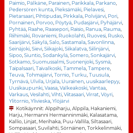
Paimio
,
Pälkäne
,
Parainen
,
Parikkala
,
Parkano
,
Pedersören kunta
,
Pieksämäki
,
Pielavesi
,
Pietarsaari
,
Pihtipudas
,
Pirkkala
,
Polvijärvi
,
Pori
,
Pornainen
,
Porvoo
,
Pöytyä
,
Pudasjärvi
,
Pyhäjärvi
,
Pyhtää
,
Raahe
,
Raasepori
,
Raisio
,
Ranua
,
Rauma
,
Riihimäki
,
Rovaniemi
,
Ruokolahti
,
Ruovesi
,
Rusko
,
Saarijärvi
,
Säkylä
,
Salo
,
Sastamala
,
Savonlinna
,
Seinäjoki
,
Sievi
,
Siikajoki
,
Siikalatva
,
Siilinjärvi
,
Sipoo
,
Siuntio
,
Sodankylä
,
Somero
,
Sonkajärvi
,
Sotkamo
,
Suomussalmi
,
Suonenjoki
,
Sysmä
,
Taipalsaari
,
Taivalkoski
,
Tammela
,
Tampere
,
Teuva
,
Tohmajärvi
,
Tornio
,
Turku
,
Tuusula
,
Tyrnävä
,
Ulvila
,
Urjala
,
Uurainen
,
uusikaarlepyy
,
Uusikaupunki
,
Vaasa
,
Valkeakoski
,
Vantaa
,
Varkaus
,
Vesilahti
,
Vihti
,
Viitasaari
,
Virrat
,
Vöyri
,
Ylitornio
,
Ylivieska
,
Ylöjärvi
Kotikäynnit: Alppiharju, Alppila, Hakaniemi,
Harju, Hermanni Hermanninmäki, Kalasatama,
Kallio, Linjat, Merihaka, Puu-Vallila, Siltasaari,
Sompasaari, Suvilahti, Sörnäinen, Torkkelinmäki,