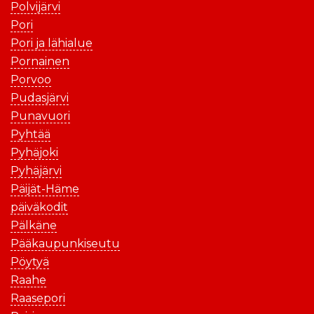
Polvijärvi
Pori
Pori ja lähialue
Pornainen
Porvoo
Pudasjärvi
Punavuori
Pyhtää
Pyhäjoki
Pyhäjärvi
Päijät-Häme
päiväkodit
Pälkäne
Pääkaupunkiseutu
Pöytyä
Raahe
Raasepori