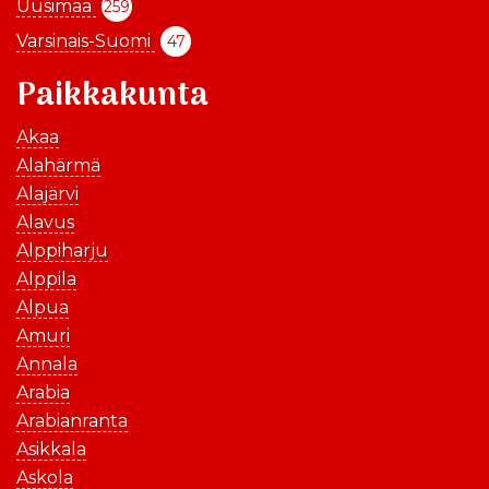
Uusimaa
259
Varsinais-Suomi
47
Paikkakunta
Akaa
Alahärmä
Alajärvi
Alavus
Alppiharju
Alppila
Alpua
Amuri
Annala
Arabia
Arabianranta
Asikkala
Askola