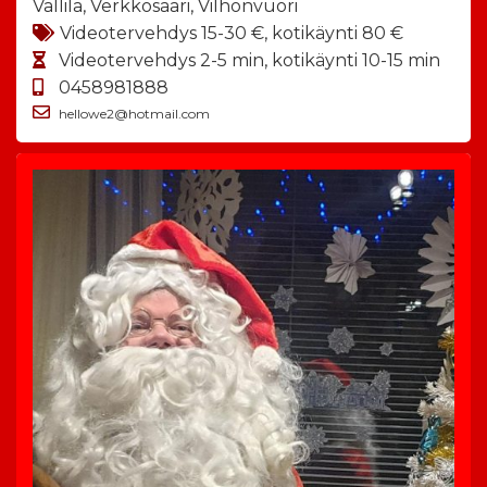
Vallila, Verkkosaari, Vilhonvuori
Videotervehdys 15-30 €, kotikäynti 80 €
Videotervehdys 2-5 min, kotikäynti 10-15 min
0458981888
hellowe2@hotmail.com