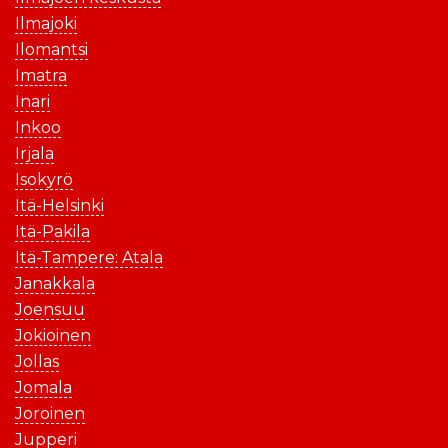
Ilmajoki
Ilomantsi
Imatra
Inari
Inkoo
Irjala
Isokyrö
Itä-Helsinki
Itä-Pakila
Itä-Tampere: Atala
Janakkala
Joensuu
Jokioinen
Jollas
Jomala
Joroinen
Jupperi