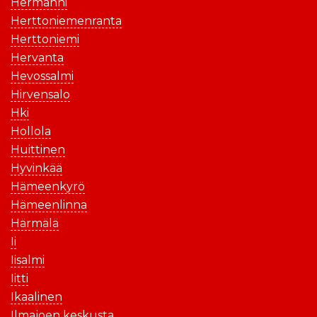
Hermanni
Herttoniemenranta
Herttoniemi
Hervanta
Hevossalmi
Hirvensalo
Hki
Hollola
Huittinen
Hyvinkää
Hämeenkyrö
Hämeenlinna
Härmälä
Ii
Iisalmi
Iitti
Ikaalinen
Ilmajoen keskusta