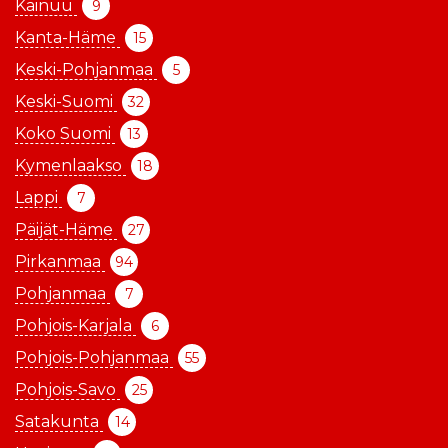
Kainuu
9
Kanta-Häme
15
Keski-Pohjanmaa
5
Keski-Suomi
32
Koko Suomi
13
Kymenlaakso
18
Lappi
7
Päijät-Häme
27
Pirkanmaa
94
Pohjanmaa
7
Pohjois-Karjala
6
Pohjois-Pohjanmaa
55
Pohjois-Savo
25
Satakunta
14