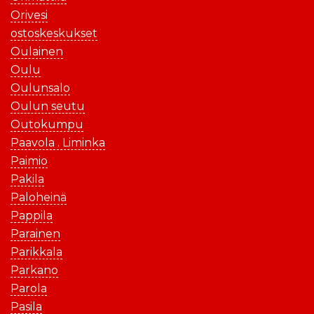
Orivesi
ostoskeskukset
Oulainen
Oulu
Oulunsalo
Oulun seutu
Outokumpu
Paavola . Liminka
Paimio
Pakila
Paloheinä
Pappila
Parainen
Parikkala
Parkano
Parola
Pasila