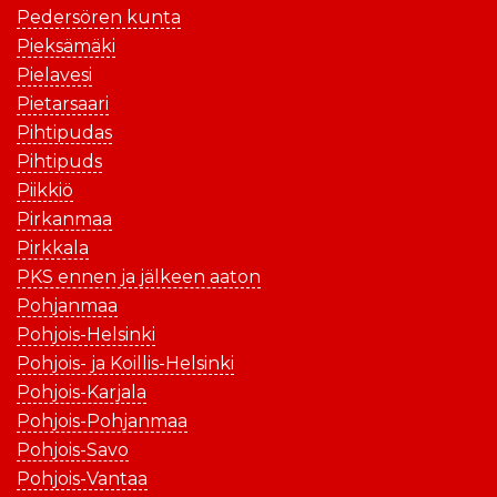
Pedersören kunta
Pieksämäki
Pielavesi
Pietarsaari
Pihtipudas
Pihtipuds
Piikkiö
Pirkanmaa
Pirkkala
PKS ennen ja jälkeen aaton
Pohjanmaa
Pohjois-Helsinki
Pohjois- ja Koillis-Helsinki
Pohjois-Karjala
Pohjois-Pohjanmaa
Pohjois-Savo
Pohjois-Vantaa