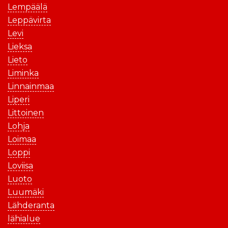
Lempäälä
Leppävirta
Levi
Lieksa
Lieto
Liminka
Linnainmaa
Liperi
Littoinen
Lohja
Loimaa
Loppi
Loviisa
Luoto
Luumäki
Lähderanta
lähialue