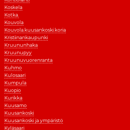
Koskela
Kotka.
Kouvola
Kouvola.kuusankoski.koria
Kristiinankaupunki
Kruununhaka
Kruunupyy
Kruunuvuorenranta
Kuhmo
Kulosaari
Kumpula
Kuopio
Kurikka
Kuusamo
Kuusankoski
Kuusankoski ja ympäristö
Kyläsaari