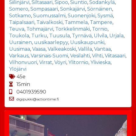
Siilinjärvi
,
Siltasaari
,
Sipoo
,
Siuntio
,
Sodankylä
,
Somero
,
Sompasaari
,
Sonkajärvi
,
Sörnäinen
,
Sotkamo
,
Suomussalmi
,
Suonenjoki
,
Sysmä
,
Taipalsaari
,
Taivalkoski
,
Tammela
,
Tampere
,
Teuva
,
Tohmajärvi
,
Torkkelinmäki
,
Tornio
,
Toukola
,
Turku
,
Tuusula
,
Tyrnävä
,
Ulvila
,
Urjala
,
Uurainen
,
uusikaarlepyy
,
Uusikaupunki
,
Uusimaa
,
Vaasa
,
Valkeakoski
,
Vallila
,
Vantaa
,
Varkaus
,
Varsinais-Suomi
,
Vesilahti
,
Vihti
,
Viitasaari
,
Vilhonvuori
,
Virrat
,
Vöyri
,
Ylitornio
,
Ylivieska
,
Ylöjärvi
45e
15min
0401939590
digipukki@actiontime.fi