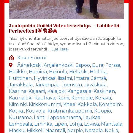
Joulupukin Uniikki Videotervehdys – Tähtihetki
Perheellesi!🌟🎅📹🎄
Tilaa nyt unohtumaton joulutervehdys suoraan Joulupukilta
itseltään! Saat räätälöidyn, sydämellisen 1–3 minuutin videon,
jossa Pukki tervehtii
… Lue lisää
Koko Suomi
Äänekoski
,
Anjalankoski
,
Espoo
,
Eura
,
Forssa
,
Halikko
,
Hamina
,
Heinola
,
Helsinki
,
Hollola
,
Huittinen
,
Hyvinkää
,
Iisalmi
,
Imatra
,
Jämsä
,
Janakkala
,
Järvenpää
,
Joensuu
,
Jyväskylä
,
Kaarina
,
Kajaani
,
Kalajoki
,
Kangasala
,
Kaskinen
,
Kauhajoki
,
Kauhava
,
Kemi
,
Kempele
,
Kerava
,
Kiiminki
,
Kirkkonummi
,
Kitee
,
Kokkola
,
Korsholm
,
Kotka.
,
Kouvola
,
Kristiinankaupunki
,
Kuopio
,
Kuusamo
,
Lahti
,
Lappeenranta
,
Laukaa
,
Lempäälä
,
Liminka
,
Liperi
,
Lohja
,
Loviisa
,
Mäntsälä
,
Masku
,
Mikkeli
,
Naantali
,
Närpiö
,
Nastola
,
Nokia
,