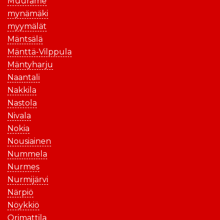
Muurame
mynämäki
myymälät
Mäntsälä
Mänttä-Vilppula
Mäntyharju
Naantali
Nakkila
Nastola
Nivala
Nokia
Nousiainen
Nummela
Nurmes
Nurmijärvi
Närpiö
Nöykkiö
Orimattila