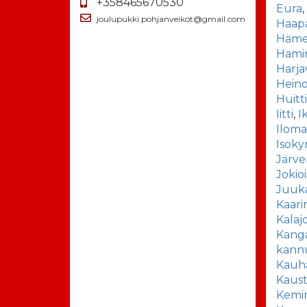
+358465670530
Eura
joulupukki.pohjanveikot@gmail.com
Haapa
Häme
Hami
Harja
Heino
Huitt
Iitti
,
I
Iloma
Isoky
Järv
Jokio
Juuk
Kaari
Kalaj
Kang
kann
Kauh
Kaus
Kemi