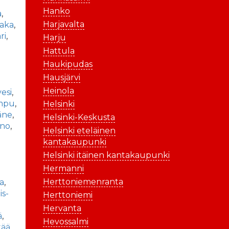
Hanko
a
,
Harjavalta
aka
,
ri
,
Harju
Hattula
Haukipudas
Hausjärvi
Heinola
vesi
,
mpu
,
Helsinki
äne
,
Helsinki-Keskusta
ano
,
Helsinki eteläinen
kantakaupunki
Helsinki itäinen kantakaupunki
Hermanni
Herttoniemenranta
la
,
is-
Herttoniemi
Hervanta
ä
,
Hevossalmi
tää
,