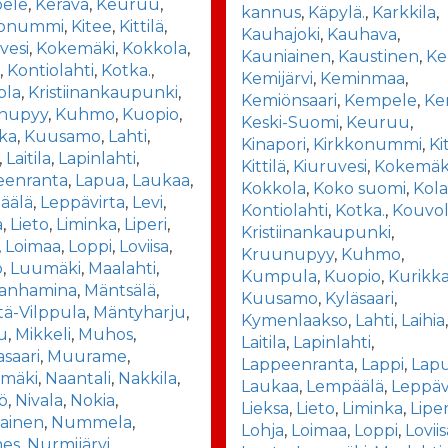
ele
,
Kerava
,
Keuruu
,
kannus
,
Käpylä.
,
Karkkila
,
konummi
,
Kitee
,
Kittilä
,
Kauhajoki
,
Kauhava
,
vesi
,
Kokemäki
,
Kokkola
,
Kauniainen
,
Kaustinen
,
Ke
i
,
Kontiolahti
,
Kotka.
,
Kemijärvi
,
Keminmaa
,
ola
,
Kristiinankaupunki
,
Kemiönsaari
,
Kempele
,
Ke
nupyy
,
Kuhmo
,
Kuopio
,
Keski-Suomi
,
Keuruu
,
ka
,
Kuusamo
,
Lahti
,
Kinapori
,
Kirkkonummi
,
Ki
,
Laitila
,
Lapinlahti
,
Kittilä
,
Kiuruvesi
,
Kokemäk
eenranta
,
Lapua
,
Laukaa
,
Kokkola
,
Koko suomi
,
Kola
äälä
,
Leppävirta
,
Levi
,
Kontiolahti
,
Kotka.
,
Kouvo
a
,
Lieto
,
Liminka
,
Liperi
,
Kristiinankaupunki
,
,
Loimaa
,
Loppi
,
Loviisa
,
Kruunupyy
,
Kuhmo
,
o
,
Luumäki
,
Maalahti
,
Kumpula
,
Kuopio
,
Kurikk
ianhamina
,
Mäntsälä
,
Kuusamo
,
Kyläsaari
,
ä-Vilppula
,
Mäntyharju
,
Kymenlaakso
,
Lahti
,
Laihia
u
,
Mikkeli
,
Muhos
,
Laitila
,
Lapinlahti
,
saari
,
Muurame
,
Lappeenranta
,
Lappi
,
Lap
mäki
,
Naantali
,
Nakkila
,
Laukaa
,
Lempäälä
,
Leppäv
ö
,
Nivala
,
Nokia
,
Lieksa
,
Lieto
,
Liminka
,
Liper
ainen
,
Nummela
,
Lohja
,
Loimaa
,
Loppi
,
Lovii
es
,
Nurmijärvi
,