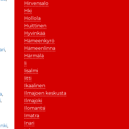
Hirvensalo
Hki
Hollola
Huittinen
Hyvinkää
Hämeenkyrö
Hämeenlinna
ari
,
Härmälä
Ii
Iisalmi
Iitti
Ikaalinen
Ilmajoen keskusta
a
,
i
,
Ilmajoki
Ilomantsi
Imatra
Inari
nki
,