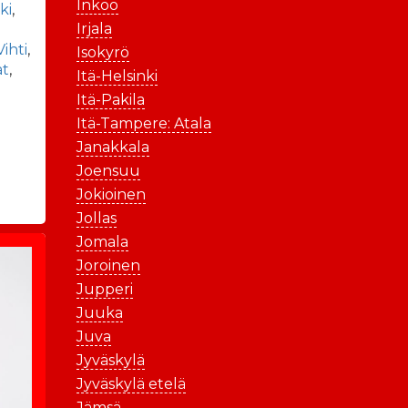
Inkoo
ki
,
Irjala
Vihti
,
Isokyrö
at
,
Itä-Helsinki
Itä-Pakila
Itä-Tampere: Atala
Janakkala
Joensuu
Jokioinen
Jollas
Jomala
Joroinen
Jupperi
Juuka
Juva
Jyväskylä
Jyväskylä etelä
Jämsä