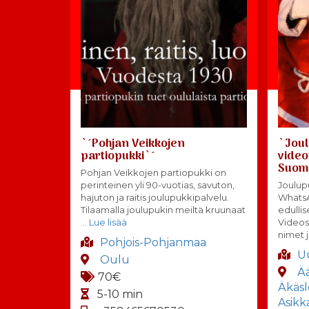
`´Pohjan Veikkojen
`Joul
partiopukki`´
video
Suomi
Pohjan Veikkojen partiopukki on
perinteinen yli 90-vuotias, savuton,
Joulupu
hajuton ja raitis joulupukkipalvelu.
Whats
Tilaamalla joulupukin meiltä kruunaat
edulli
… Lue lisää
Videos
nimet j
Pohjois-Pohjanmaa
U
Oulu
Ä
70€
Äkäs
5-10 min
Asikk