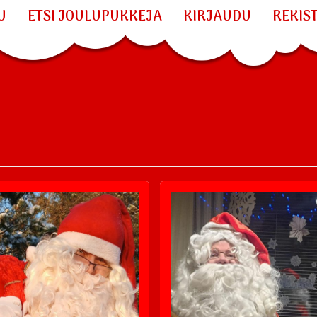
U
ETSI JOULUPUKKEJA
KIRJAUDU
REKIS