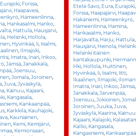
,
Eurajoki
,
Forssa
,
Etelä-Savo
,
Eura
,
Eurajoki
,
järvi
,
Haapavesi
,
Forssa
,
Haapajärvi
,
Haapav
enkyrö
,
Hämeenlinna
,
Hakaniemi
,
Hämeenkyrö
,
na
,
Hankasalmi
,
Hanko
,
Hämeenlinna
,
Hamina
,
valta
,
Hattula
,
Hausjärvi
,
Hankasalmi
,
Hanko
,
la
,
Helsinki
,
Hollola
,
Harjavalta
,
Harju
,
Hattula
,
inen
,
Hyvinkää
,
Ii
,
Iisalmi
,
Hausjärvi
,
Heinola
,
Helsink
kaalinen
,
Ilmajoki
,
Helsinki itäinen
ntsi
,
Imatra
,
Inari
,
Inkoo
,
kantakaupunki
,
Hermann
rö
,
Jämsä
,
Janakkala
,
Hki
,
Hollola
,
Huittinen
,
enpää
,
Joensuu
,
Hyvinkää
,
Ii
,
Iisalmi
,
Iitti
,
inen
,
Jomala
,
Joroinen
,
Ikaalinen
,
Ilmajoki
,
Ilomant
a
,
Juva
,
Jyväskylä
,
Imatra
,
Inari
,
Inkoo
,
Jämsä
,
na
,
Kainuu
,
Kajaani
,
Janakkala
,
Järvenpää
,
oki
,
Kangasala
,
Joensuu
,
Jokioinen
,
Joma
asniemi
,
Kankaanpää
,
Joroinen
,
Juuka
,
Juva
,
us
,
Karkkila
,
Kauhajoki
,
Jyväskylä
,
Kaarina
,
Kainuu
ava
,
Kauniainen
,
Kajaani
,
Kalajoki
,
Kalasata
tinen
,
Kemi
,
Kemijärvi
,
Kallio
,
Kangasala
,
nmaa
,
Kemiönsaari
,
Kangasniemi
,
Kankaanpä