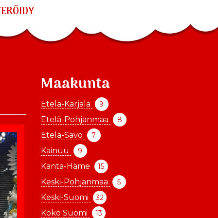
TERÖIDY
Maakunta
Etelä-Karjala
9
Etelä-Pohjanmaa
8
Etelä-Savo
7
Kainuu
9
Kanta-Häme
15
Keski-Pohjanmaa
5
Keski-Suomi
32
Koko Suomi
13