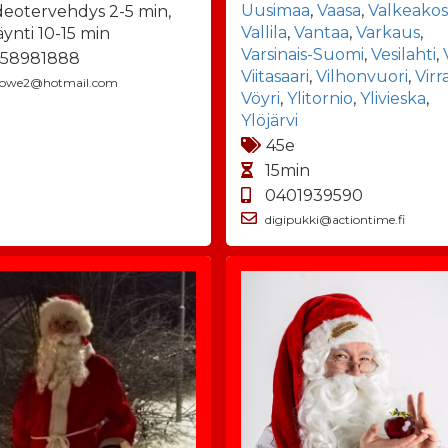
Uusimaa
,
Vaasa
,
Valkeakos
deotervehdys 2-5 min,
Vallila
,
Vantaa
,
Varkaus
,
äynti 10-15 min
Varsinais-Suomi
,
Vesilahti
,
58981888
Viitasaari
,
Vilhonvuori
,
Virr
llowe2@hotmail.com
Vöyri
,
Ylitornio
,
Ylivieska
,
Ylöjärvi
45e
15min
0401939590
digipukki@actiontime.fi