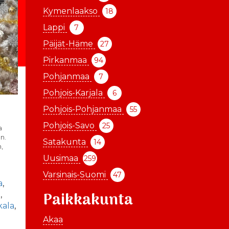
Kymenlaakso
18
Lappi
7
Päijät-Häme
27
Pirkanmaa
94
Pohjanmaa
7
Pohjois-Karjala
6
Pohjois-Pohjanmaa
55
Pohjois-Savo
25
a
n.
Satakunta
14
,
Uusimaa
259
Varsinais-Suomi
47
a
,
Paikkakunta
u
,
kala
,
-
Akaa