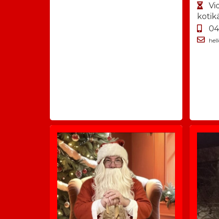
Vi
kotik
04
he