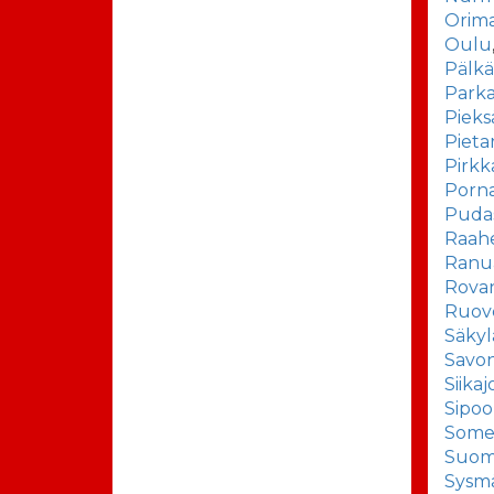
Orima
Oulu
Pälk
Park
Pieks
Pieta
Pirkk
Porn
Pudas
Raah
Ranu
Rova
Ruov
Säkyl
Savon
Siikaj
Sipoo
Some
Suom
Sysm