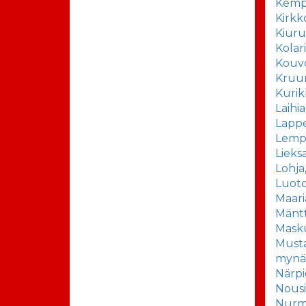
Kemp
Kirk
Kiuru
Kolar
Kouv
Kruu
Kurik
Laihia
Lapp
Lemp
Lieks
Lohja
Luot
Maar
Mäntt
Mask
Musta
mynä
Närpi
Nousi
Nurm