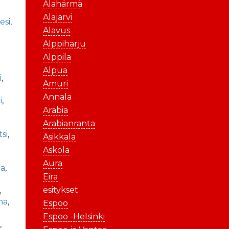
Alahärmä
Alajärvi
esi
,
Alavus
Alppiharju
Alppila
Alpua
i
,
Amuri
Annala
i
,
Arabia
Arabianranta
si
,
Asikkala
Askola
Aura
la
,
Eira
esitykset
,
ma
,
Espoo
Espoo -Helsinki
ä
,