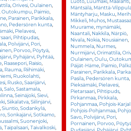
Luoto
,
Luumäki
,
Maalahti
,
ttila
,
Orivesi
,
Oulainen
,
Mäntsälä
,
Mänttä-Vilppul
,
Outokumpu
,
Paimio
,
Mäntyharju
,
Masku
,
Merih
äne
,
Parainen
,
Parikkala
,
Mikkeli
,
Muhos
,
Mustaasaa
ano
,
Pedersören kunta
,
Muurame
,
mynämäki
,
ämäki
,
Pielavesi
,
Naantali
,
Nakkila
,
Närpiö
,
rsaari
,
Pihtipudas
,
Nivala
,
Nokia
,
Nousiainen
,
ala
,
Polvijärvi
,
Pori
,
Nummela
,
Nurmes
,
ainen
,
Porvoo
,
Pöytyä
,
Nurmijärvi
,
Orimattila
,
Ori
järvi
,
Pyhäjärvi
,
Pyhtää
,
Oulainen
,
Oulu
,
Outoku
e
,
Raasepori
,
Raisio
,
Päijät-Häme
,
Paimio
,
Pälk
a
,
Rauma
,
Riihimäki
,
Parainen
,
Parikkala
,
Park
niemi
,
Ruokolahti
,
Pasila
,
Pedersören kunta
,
esi
,
Rusko
,
Saarijärvi
,
Pieksämäki
,
Pielavesi
,
ä
,
Salo
,
Sastamala
,
Pietarsaari
,
Pihtipuds
,
linna
,
Seinäjoki
,
Sievi
,
Pirkanmaa
,
Pirkkala
,
oki
,
Siikalatva
,
Siilinjärvi
,
Pohjanmaa
,
Pohjois-Karja
,
Siuntio
,
Sodankylä
,
Pohjois-Pohjanmaa
,
Pohjo
ro
,
Sonkajärvi
,
Sotkamo
,
Savo
,
Polvijärvi
,
Pori
,
ussalmi
,
Suonenjoki
,
Pornainen
,
Porvoo
,
Pöyty
ä
,
Taipalsaari
,
Taivalkoski
,
Pudasjärvi
,
Pyhäjärvi
,
Pyh