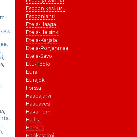
Espoo ja Vantaa
Espoon keskus...
Espoonlahti
mi
,
Etelä-Haaga
rava
,
Etelä-Helsinki
Etelä-Karjala
tee
,
Etelä-Pohjanmaa
i
,
Etelä-Savo
ri
,
Etu-Töölö
la
,
Eura
Eurajoki
a
,
Forssa
Haapajärvi
,
Haapavesi
ua
,
Hakaniemi
irta
,
Hallila
i
,
Hamina
sa
,
Hankasalmi