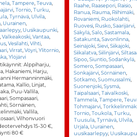
ela
,
Tampere
,
Teuva
,
Raahe
,
Raasepori
,
Raisio
,
järvi
,
Tornio
,
Turku
,
Ranua
,
Rauma
,
Riihimäki
,
ula
,
Tyrnävä
,
Ulvila
,
Rovaniemi
,
Ruokolahti
,
a
,
Uurainen
,
Ruovesi
,
Rusko
,
Saarijärvi
,
aarlepyy
,
Uusikaupunki
,
Säkylä
,
Salo
,
Sastamala
,
,
Valkeakoski
,
Vantaa
,
Satakunta
,
Savonlinna
,
aus
,
Vesilahti
,
Vihti
,
Seinäjoki
,
Sievi
,
Siikajoki
,
aari
,
Virrat
,
Vöyri
,
Ylitornio
,
Siikalatva
,
Siilinjärvi
,
Siltasa
ska
,
Ylöjärvi
Sipoo
,
Siuntio
,
Sodankylä
,
tikäynnit: Alppiharju,
Somero
,
Sompasaari
,
la, Hakaniemi, Harju,
Sonkajärvi
,
Sörnäinen
,
anni Hermanninmäki,
Sotkamo
,
Suomussalmi
,
tama, Kallio, Linjat,
Suonenjoki
,
Sysmä
,
aka, Puu-Vallila,
Taipalsaari
,
Taivalkoski
,
aari, Sompasaari,
Tammela
,
Tampere
,
Teuv
ahti, Sörnäinen,
Tohmajärvi
,
Torkkelinmäk
linmäki, Vallila,
Tornio
,
Toukola
,
Turku
,
osaari, Vilhonvuori
Tuusula
,
Tyrnävä
,
Ulvila
,
deotervehdys 15-30 €,
Urjala
,
Uurainen
,
äynti 80 €
uusikaarlepyy
,
Uusikaupu