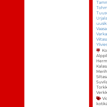
Tamm
Tohma
Tuus
Urjal
uusik
Vaasa
Vark
Viitas
Ylivie
Ko
Alppi
Herm
Kalasa
Merih
Siltas
Suvil
Torkke
Verkk
Vi
kotik