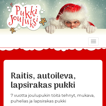
Toggle
naviga
Raitis, autoileva,
lapsirakas pukki
7 vuotta joulupukin töitä tehnyt, mukava,
puhelias ja lapsirakas pukki