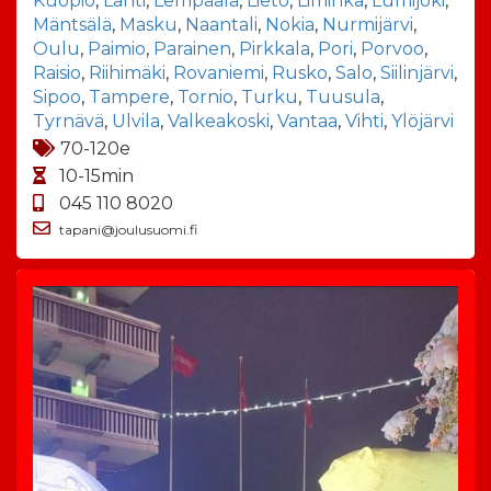
Kuopio
,
Lahti
,
Lempäälä
,
Lieto
,
Liminka
,
Lumijoki
,
Mäntsälä
,
Masku
,
Naantali
,
Nokia
,
Nurmijärvi
,
Oulu
,
Paimio
,
Parainen
,
Pirkkala
,
Pori
,
Porvoo
,
Raisio
,
Riihimäki
,
Rovaniemi
,
Rusko
,
Salo
,
Siilinjärvi
,
Sipoo
,
Tampere
,
Tornio
,
Turku
,
Tuusula
,
Tyrnävä
,
Ulvila
,
Valkeakoski
,
Vantaa
,
Vihti
,
Ylöjärvi
70-120e
10-15min
045 110 8020
tapani@joulusuomi.fi