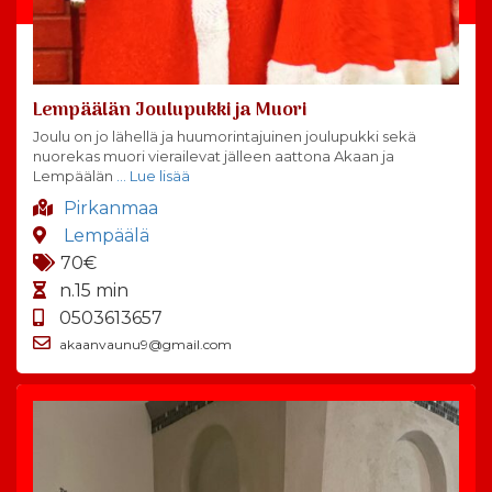
Lempäälän Joulupukki ja Muori
Joulu on jo lähellä ja huumorintajuinen joulupukki sekä
nuorekas muori vierailevat jälleen aattona Akaan ja
Lempäälän
… Lue lisää
Pirkanmaa
Lempäälä
70€
n.15 min
0503613657
akaanvaunu9@gmail.com