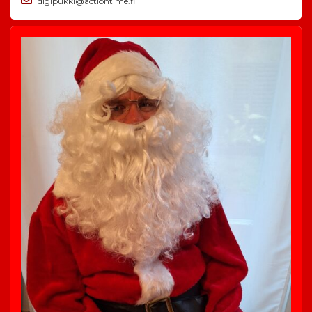
digipukki@actiontime.fi