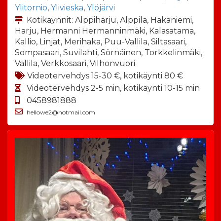
Ylitornio
,
Ylivieska
,
Ylöjärvi
Kotikäynnit: Alppiharju, Alppila, Hakaniemi,
Harju, Hermanni Hermanninmäki, Kalasatama,
Kallio, Linjat, Merihaka, Puu-Vallila, Siltasaari,
Sompasaari, Suvilahti, Sörnäinen, Torkkelinmäki,
Vallila, Verkkosaari, Vilhonvuori
Videotervehdys 15-30 €, kotikäynti 80 €
Videotervehdys 2-5 min, kotikäynti 10-15 min
0458981888
hellowe2@hotmail.com