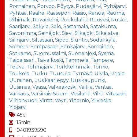
Pornainen
,
Porvoo
,
Pöytyä
,
Pudasjärvi
,
Pyhäjärvi
,
Pyhtää
,
Raahe
,
Raasepori
,
Raisio
,
Ranua
,
Rauma
,
Riihimäki
,
Rovaniemi
,
Ruokolahti
,
Ruovesi
,
Rusko
,
Saarijärvi
,
Säkylä
,
Salo
,
Sastamala
,
Satakunta
,
Savonlinna
,
Seinäjoki
,
Sievi
,
Siikajoki
,
Siikalatva
,
Siilinjärvi
,
Siltasaari
,
Sipoo
,
Siuntio
,
Sodankylä
,
Somero
,
Sompasaari
,
Sonkajärvi
,
Sörnäinen
,
Sotkamo
,
Suomussalmi
,
Suonenjoki
,
Sysmä
,
Taipalsaari
,
Taivalkoski
,
Tammela
,
Tampere
,
Teuva
,
Tohmajärvi
,
Torkkelinmäki
,
Tornio
,
Toukola
,
Turku
,
Tuusula
,
Tyrnävä
,
Ulvila
,
Urjala
,
Uurainen
,
uusikaarlepyy
,
Uusikaupunki
,
Uusimaa
,
Vaasa
,
Valkeakoski
,
Vallila
,
Vantaa
,
Varkaus
,
Varsinais-Suomi
,
Vesilahti
,
Vihti
,
Viitasaari
,
Vilhonvuori
,
Virrat
,
Vöyri
,
Ylitornio
,
Ylivieska
,
Ylöjärvi
45e
15min
0401939590