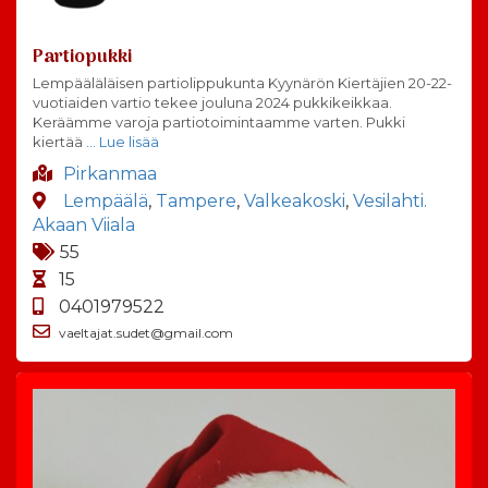
Partiopukki
Lempääläläisen partiolippukunta Kyynärön Kiertäjien 20-22-
vuotiaiden vartio tekee jouluna 2024 pukkikeikkaa.
Keräämme varoja partiotoimintaamme varten. Pukki
kiertää
… Lue lisää
Pirkanmaa
Lempäälä
,
Tampere
,
Valkeakoski
,
Vesilahti.
Akaan Viiala
55
15
0401979522
vaeltajat.sudet@gmail.com