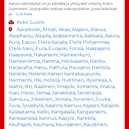
Aaton valmistelut on jo pitkällä ja yhteydet viritetty koko
Suomeen. Joulupukki soittaa videopuhelun, jossa leikitään
ja
… Lue lisää
Koko Suomi
Äänekoski
,
Ähtäri
,
Akaa
,
Alajärvi
,
Alavus
,
Alppiharju
,
Alppila
,
Arabianranta
,
Asikkala
,
Askola
,
Aura
,
Espoo
,
Etelä-Karjala
,
Etelä-Pohjanmaa
,
Etelä-Savo
,
Eura
,
Eurajoki
,
Forssa
,
Haapajärvi
,
Haapavesi
,
Hakaniemi
,
Hämeenkyrö
,
Hämeenlinna
,
Hamina
,
Hankasalmi
,
Hanko
,
Harjavalta
,
Harju
,
Hattula
,
Hausjärvi
,
Heinola
,
Helsinki
,
Helsinki itäinen kantakaupunki
,
Hermanni
,
Hki
,
Hollola
,
Huittinen
,
Hyvinkää
,
Ii
,
Iisalmi
,
Iitti
,
Ikaalinen
,
Ilmajoki
,
Ilomantsi
,
Imatra
,
Inari
,
Inkoo
,
Jämsä
,
Janakkala
,
Järvenpää
,
Joensuu
,
Jokioinen
,
Jomala
,
Joroinen
,
Juuka
,
Juva
,
Jyväskylä
,
Kaarina
,
Kainuu
,
Kajaani
,
Kalajoki
,
Kalasatama
,
Kallio
,
Kangasala
,
Kangasniemi
,
Kankaanpää
,
kannus
,
Käpylä.
,
Karkkila
,
Kauhajoki
,
Kauhava
,
Kauniainen
,
Kaustinen
,