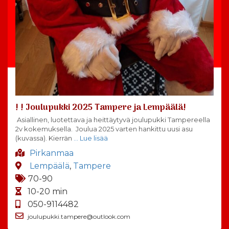
! ! Joulupukki 2025 Tampere ja Lempäälä!
Asiallinen, luotettava ja heittäytyvä joulupukki Tampereella
2v kokemuksella. Joulua 2025 varten hankittu uusi asu
(kuvassa). Kierrän
… Lue lisää
Pirkanmaa
Lempäälä
,
Tampere
70-90
10-20 min
050-9114482
joulupukki.tampere@outlook.com