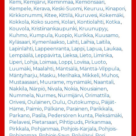
Kemi
,
Kemijärvi
,
Keminmaa
,
Kemiönsaari
,
Kempele
,
Kerava
,
Keski-Suomi
,
Keuruu
,
Kinapori
,
Kirkkonummi
,
Kitee
,
Kittilä
,
Kiuruvesi
,
Kokemäki
,
Kokkola
,
Koko suomi
,
Kolari
,
Kontiolahti
,
Kotka.
,
Kouvola
,
Kristiinankaupunki
,
Kruunupyy
,
Kuhmo
,
Kumpula
,
Kuopio
,
Kurikka
,
Kuusamo
,
Kyläsaari
,
Kymenlaakso
,
Lahti
,
Laihia
,
Laitila
,
Lapinlahti
,
Lappeenranta
,
Lappi
,
Lapua
,
Laukaa
,
Lempäälä
,
Leppävirta
,
Lieksa
,
Lieto
,
Liminka
,
Liperi
,
Lohja
,
Loimaa
,
Loppi
,
Loviisa
,
Luoto
,
Luumäki
,
Maalahti
,
Mäntsälä
,
Mänttä-Vilppula
,
Mäntyharju
,
Masku
,
Merihaka
,
Mikkeli
,
Muhos
,
Mustaasaari
,
Muurame
,
mynämäki
,
Naantali
,
Nakkila
,
Närpiö
,
Nivala
,
Nokia
,
Nousiainen
,
Nummela
,
Nurmes
,
Nurmijärvi
,
Orimattila
,
Orivesi
,
Oulainen
,
Oulu
,
Outokumpu
,
Päijät-
Häme
,
Paimio
,
Pälkäne
,
Parainen
,
Parikkala
,
Parkano
,
Pasila
,
Pedersören kunta
,
Pieksämäki
,
Pielavesi
,
Pietarsaari
,
Pihtipuds
,
Pirkanmaa
,
Pirkkala
,
Pohjanmaa
,
Pohjois-Karjala
,
Pohjois-
Pohjanmaa
,
Pohjois-Savo
,
Polvijärvi
,
Pori
,