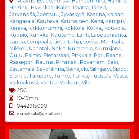
Alavus
,
Espoo
,
Forssa
,
Hämeenlinna
,
Hamina
,
Helsinki
,
Hyvinkää
,
Iisalmi
,
Imatra
,
Jämsä
,
Järvenpää
,
Joensuu
,
Jyväskylä
,
Kaarina
,
Kajaani
,
Kangasala
,
Kauhava
,
Kauniainen
,
Kemi
,
Kemjärvi
,
Kerava
,
Kirkkonummi
,
Kokkola
,
Kotka.
,
Kouvola
,
Kuopio
,
Kurikka
,
Kuusamo
,
Lahti
,
Lappeenranta
,
Lapua
,
Lempäälä
,
Lieto
,
Lohja
,
Loviisa
,
Mäntsälä
,
Mikkeli
,
Naantali
,
Nokia
,
Nummela
,
Nurmijärvi
,
Oulu
,
Paimio
,
Pietarsaari
,
Pirkkala
,
Pori
,
Raahe
,
Raasepori
,
Rauma
,
Riihimäki
,
Rovaniemi
,
Salo
,
Sastamala
,
Savonlinna
,
Seinäjoki
,
Siilinjärvi
,
Sipoo
,
Siuntio
,
Tampere
,
Tornio
,
Turku
,
Tuusula
,
Vaasa
,
Valkeakoski
,
Vantaa
,
Varkaus
,
Vihti
25€
10-15min
0442915090
elismakkula@gmail.com