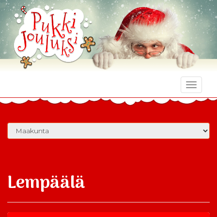
Toggle
naviga
Lempäälä