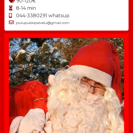
90-120€
8-14 min
044-3380291 whatsup
joulupukkipalvelu@gmail.com