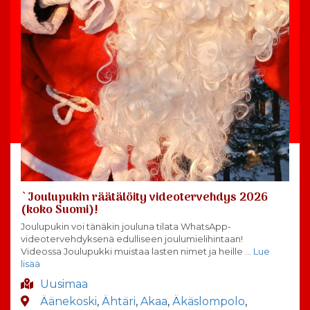
`Joulupukin räätälöity videotervehdys 2026
(koko Suomi)!
Joulupukin voi tänäkin jouluna tilata WhatsApp-
videotervehdyksenä edulliseen joulumielihintaan!
Videossa Joulupukki muistaa lasten nimet ja heille
… Lue
lisää
Uusimaa
Äänekoski
,
Ähtäri
,
Akaa
,
Äkäslompolo
,