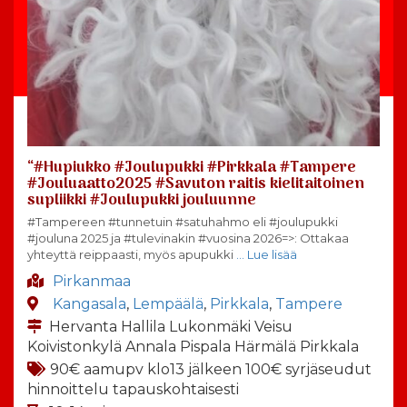
“#Hupiukko #Joulupukki #Pirkkala #Tampere
#Jouluaatto2025 #Savuton raitis kielitaitoinen
supliikki #Joulupukki jouluunne
#Tampereen #tunnetuin #satuhahmo eli #joulupukki
#jouluna 2025 ja #tulevinakin #vuosina 2026=>: Ottakaa
yhteyttä reippaasti, myös apupukki
… Lue lisää
Pirkanmaa
Kangasala
,
Lempäälä
,
Pirkkala
,
Tampere
Hervanta Hallila Lukonmäki Veisu
Koivistonkylä Annala Pispala Härmälä Pirkkala
90€ aamupv klo13 jälkeen 100€ syrjäseudut
hinnoittelu tapauskohtaisesti