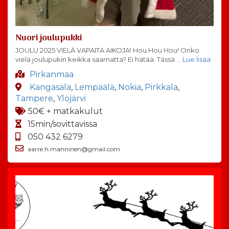
Nuori joulupukki
JOULU 2025 VIELÄ VAPAITA AIKOJA! Hou Hou Hou! Onko
vielä joulupukin keikka saamatta? Ei hätää. Tässä
… Lue lisää
Pirkanmaa
Kangasala
,
Lempäälä
,
Nokia
,
Pirkkala
,
Tampere
,
Ylöjärvi
50€ + matkakulut
15min/sovittavissa
050 432 6279
aarre.h.manninen@gmail.com