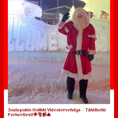
Joulupukin Uniikki Videotervehdys – Tähtihetki
Perheellesi!🌟🎅📹🎄