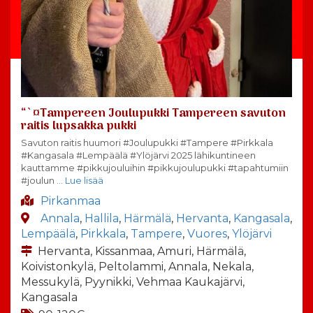
“`¤Tampereen Joulupukki Tampereen savuton
raitis lupsakka pukki
Savuton raitis huumori #Joulupukki #Tampere #Pirkkala
#Kangasala #Lempäälä #Ylöjärvi 2025 lähikuntineen
kauttamme #pikkujouluihin #pikkujoulupukki #tapahtumiin
#joulun
… Lue lisää
Pirkanmaa
Annala
,
Hallila
,
Härmälä
,
Hervanta
,
Kangasala
,
Lempäälä
,
Pirkkala
,
Tampere
,
Vuores
,
Ylöjärvi
Hervanta, Kissanmaa, Amuri, Härmälä,
Koivistonkylä, Peltolammi, Annala, Nekala,
Messukylä, Pyynikki, Vehmaa Kaukajärvi,
Kangasala