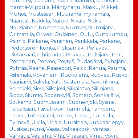
Luumäki
,
Maalahti
,
Maarianhamina
,
Mäntsälä
,
Mänttä-Vilppula
,
Mäntyharju
,
Masku
,
Mikkeli
,
Muhos
,
Mustasaari
,
Muurame
,
mynämäki
,
Naantali
,
Nakkila
,
Närpiö
,
Nivala
,
Nokia
,
Nousiainen
,
Nummela
,
Nurmes
,
Nurmijärvi
,
Orimattila
,
Orivesi
,
Oulainen
,
Oulu
,
Outokumpu
,
Paimio
,
Pälkäne
,
Parainen
,
Parikkala
,
Parkano
,
Pedersören kunta
,
Pieksämäki
,
Pielavesi
,
Pietarsaari
,
Pihtipudas
,
Pirkkala
,
Polvijärvi
,
Pori
,
Pornainen
,
Porvoo
,
Pöytyä
,
Pudasjärvi
,
Pyhäjärvi
,
Pyhtää
,
Raahe
,
Raasepori
,
Raisio
,
Ranua
,
Rauma
,
Riihimäki
,
Rovaniemi
,
Ruokolahti
,
Ruovesi
,
Rusko
,
Saarijärvi
,
Säkylä
,
Salo
,
Sastamala
,
Savonlinna
,
Seinäjoki
,
Sievi
,
Siikajoki
,
Siikalatva
,
Siilinjärvi
,
Sipoo
,
Siuntio
,
Sodankylä
,
Somero
,
Sonkajärvi
,
Sotkamo
,
Suomussalmi
,
Suonenjoki
,
Sysmä
,
Taipalsaari
,
Taivalkoski
,
Tammela
,
Tampere
,
Teuva
,
Tohmajärvi
,
Tornio
,
Turku
,
Tuusula
,
Tyrnävä
,
Ulvila
,
Urjala
,
Uurainen
,
uusikaarlepyy
,
Uusikaupunki
,
Vaasa
,
Valkeakoski
,
Vantaa
,
Varkaus
,
Vesilahti
,
Vihti
,
Viitasaari
,
Virrat
,
Vöyri
,