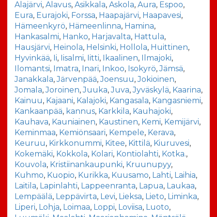
Alajärvi
,
Alavus
,
Asikkala
,
Askola
,
Aura
,
Espoo
,
Eura
,
Eurajoki
,
Forssa
,
Haapajärvi
,
Haapavesi
,
Hämeenkyrö
,
Hämeenlinna
,
Hamina
,
Hankasalmi
,
Hanko
,
Harjavalta
,
Hattula
,
Hausjärvi
,
Heinola
,
Helsinki
,
Hollola
,
Huittinen
,
Hyvinkää
,
Ii
,
Iisalmi
,
Iitti
,
Ikaalinen
,
Ilmajoki
,
Ilomantsi
,
Imatra
,
Inari
,
Inkoo
,
Isokyrö
,
Jämsä
,
Janakkala
,
Järvenpää
,
Joensuu
,
Jokioinen
,
Jomala
,
Joroinen
,
Juuka
,
Juva
,
Jyväskylä
,
Kaarina
,
Kainuu
,
Kajaani
,
Kalajoki
,
Kangasala
,
Kangasniemi
,
Kankaanpää
,
kannus
,
Karkkila
,
Kauhajoki
,
Kauhava
,
Kauniainen
,
Kaustinen
,
Kemi
,
Kemijärvi
,
Keminmaa
,
Kemiönsaari
,
Kempele
,
Kerava
,
Keuruu
,
Kirkkonummi
,
Kitee
,
Kittilä
,
Kiuruvesi
,
Kokemäki
,
Kokkola
,
Kolari
,
Kontiolahti
,
Kotka.
,
Kouvola
,
Kristiinankaupunki
,
Kruunupyy
,
Kuhmo
,
Kuopio
,
Kurikka
,
Kuusamo
,
Lahti
,
Laihia
,
Laitila
,
Lapinlahti
,
Lappeenranta
,
Lapua
,
Laukaa
,
Lempäälä
,
Leppävirta
,
Levi
,
Lieksa
,
Lieto
,
Liminka
,
Liperi
,
Lohja
,
Loimaa
,
Loppi
,
Loviisa
,
Luoto
,