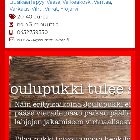
uusikaarlepyy
,
Vaasa
,
Valkeakoski
,
Vantaa
,
Varkaus
,
Vihti
,
Virrat
,
Ylöjärvi
20-40 euroa
noin 3 minuuttia
0452759350
x6682424@student.uwasa.fi