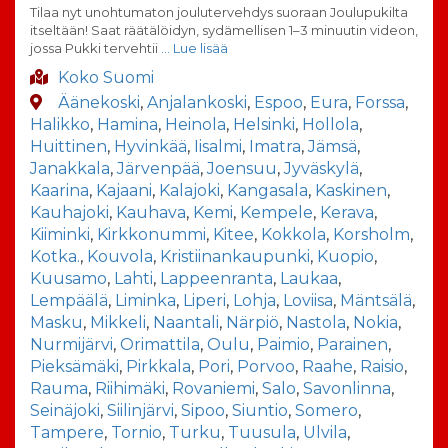
Tilaa nyt unohtumaton joulutervehdys suoraan Joulupukilta
itseltään! Saat räätälöidyn, sydämellisen 1–3 minuutin videon,
jossa Pukki tervehtii
… Lue lisää
Koko Suomi
Äänekoski
,
Anjalankoski
,
Espoo
,
Eura
,
Forssa
,
Halikko
,
Hamina
,
Heinola
,
Helsinki
,
Hollola
,
Huittinen
,
Hyvinkää
,
Iisalmi
,
Imatra
,
Jämsä
,
Janakkala
,
Järvenpää
,
Joensuu
,
Jyväskylä
,
Kaarina
,
Kajaani
,
Kalajoki
,
Kangasala
,
Kaskinen
,
Kauhajoki
,
Kauhava
,
Kemi
,
Kempele
,
Kerava
,
Kiiminki
,
Kirkkonummi
,
Kitee
,
Kokkola
,
Korsholm
,
Kotka.
,
Kouvola
,
Kristiinankaupunki
,
Kuopio
,
Kuusamo
,
Lahti
,
Lappeenranta
,
Laukaa
,
Lempäälä
,
Liminka
,
Liperi
,
Lohja
,
Loviisa
,
Mäntsälä
,
Masku
,
Mikkeli
,
Naantali
,
Närpiö
,
Nastola
,
Nokia
,
Nurmijärvi
,
Orimattila
,
Oulu
,
Paimio
,
Parainen
,
Pieksämäki
,
Pirkkala
,
Pori
,
Porvoo
,
Raahe
,
Raisio
,
Rauma
,
Riihimäki
,
Rovaniemi
,
Salo
,
Savonlinna
,
Seinäjoki
,
Siilinjärvi
,
Sipoo
,
Siuntio
,
Somero
,
Tampere
,
Tornio
,
Turku
,
Tuusula
,
Ulvila
,