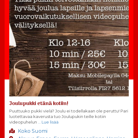
Joulupukki etänä kotiin!
Puuttuuko pukki vielä? Joulu ei todellakaan ole peruttu! Pari
luotettavaa kaverusta tuo Joulupukin teille kotiin
videopuhelun
… Lue lisää
Koko Suomi