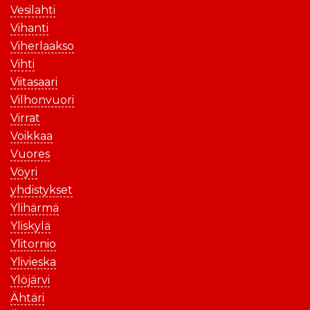
Vesilahti
Vihanti
Viherlaakso
Vihti
Viitasaari
Vilhonvuori
Virrat
Voikkaa
Vuores
Vöyri
yhdistykset
Ylihärmä
Yliskylä
Ylitornio
Ylivieska
Ylöjärvi
Ähtäri