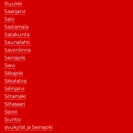
Ruukki
Saarijärvi
Salo
Sastamala
Satakunta
Saunalahti
Savonlinna
Seinäjoki
Sievi
Siikajoki
Siikalatva
Siilinjärvi
Siltamäki
Siltasaari
Sipoo
Siuntio
sivukylät ja Seinäjoki