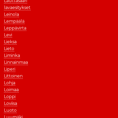
Lauttasaari
lavaesitykset
Leinola
Lempäälä
Leppävirta
Levi
Lieksa
Lieto
Liminka
Linnainmaa
Liperi
Littoinen
Lohja
Loimaa
Loppi
Loviisa
Luoto
Luumäki