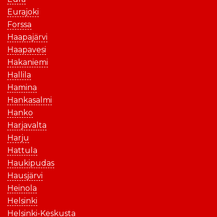
Eurajoki
Forssa
Haapajärvi
Haapavesi
Hakaniemi
Hallila
Hamina
Hankasalmi
Hanko
Harjavalta
Harju
Hattula
Haukipudas
Hausjärvi
Heinola
Helsinki
Helsinki-Keskusta