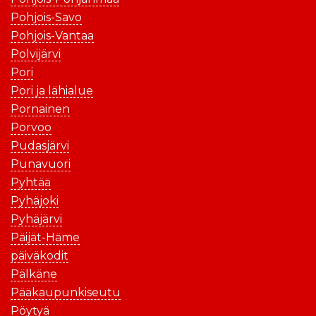
Pohjois-Savo
Pohjois-Vantaa
Polvijärvi
Pori
Pori ja lähialue
Pornainen
Porvoo
Pudasjärvi
Punavuori
Pyhtää
Pyhäjoki
Pyhäjärvi
Päijät-Häme
päiväkodit
Pälkäne
Pääkaupunkiseutu
Pöytyä