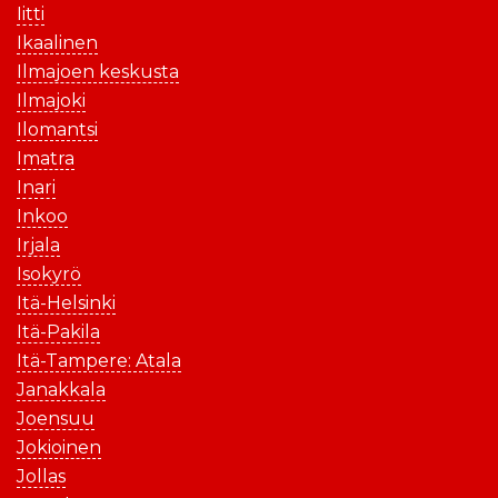
Iitti
Ikaalinen
Ilmajoen keskusta
Ilmajoki
Ilomantsi
Imatra
Inari
Inkoo
Irjala
Isokyrö
Itä-Helsinki
Itä-Pakila
Itä-Tampere: Atala
Janakkala
Joensuu
Jokioinen
Jollas