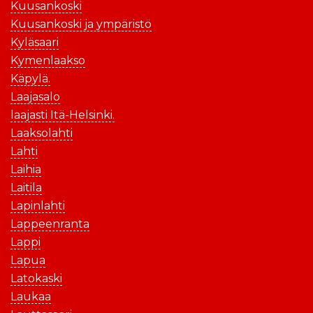
Kuusankoski
Kuusankoski ja ympäristö
Kyläsaari
Kymenlaakso
Käpylä.
Laajasalo
laajasti Itä-Helsinki.
Laaksolahti
Lahti
Laihia
Laitila
Lapinlahti
Lappeenranta
Lappi
Lapua
Latokaski
Laukaa