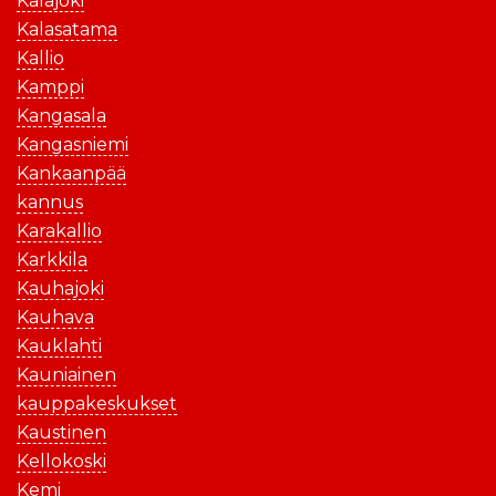
Kalajoki
Kalasatama
Kallio
Kamppi
Kangasala
Kangasniemi
Kankaanpää
kannus
Karakallio
Karkkila
Kauhajoki
Kauhava
Kauklahti
Kauniainen
kauppakeskukset
Kaustinen
Kellokoski
Kemi