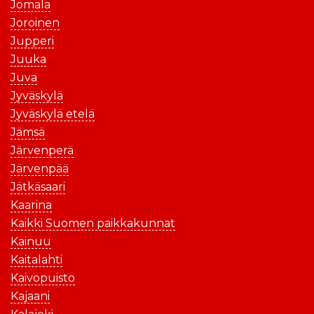
Jomala
Joroinen
Jupperi
Juuka
Juva
Jyväskylä
Jyväskylä etelä
Jämsä
Järvenperä
Järvenpää
Jätkäsaari
Kaarina
Kaikki Suomen paikkakunnat
Kainuu
Kaitalahti
Kaivopuisto
Kajaani