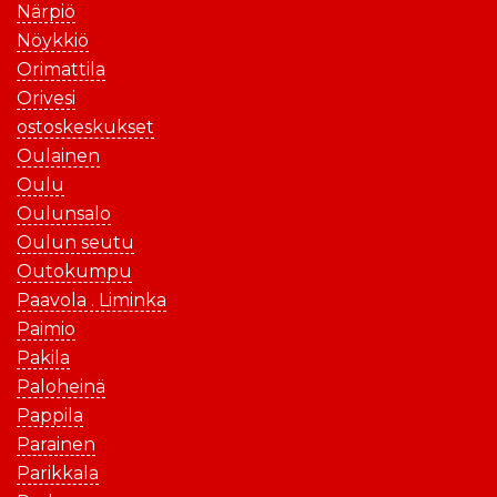
Närpiö
Nöykkiö
Orimattila
Orivesi
ostoskeskukset
Oulainen
Oulu
Oulunsalo
Oulun seutu
Outokumpu
Paavola . Liminka
Paimio
Pakila
Paloheinä
Pappila
Parainen
Parikkala