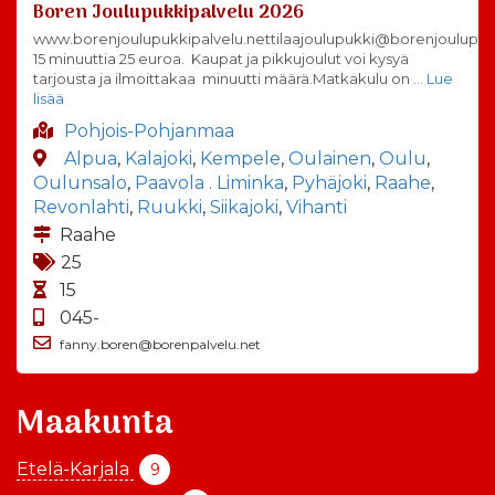
Boren Joulupukkipalvelu 2026
www.borenjoulupukkipalvelu.nettilaajoulupukki@borenjoulupuk
15 minuuttia 25 euroa. Kaupat ja pikkujoulut voi kysyä
tarjousta ja ilmoittakaa minuutti määrä.Matkakulu on
… Lue
lisää
Pohjois-Pohjanmaa
Alpua
,
Kalajoki
,
Kempele
,
Oulainen
,
Oulu
,
Oulunsalo
,
Paavola . Liminka
,
Pyhäjoki
,
Raahe
,
Revonlahti
,
Ruukki
,
Siikajoki
,
Vihanti
Raahe
25
15
045-
fanny.boren@borenpalvelu.net
Maakunta
Etelä-Karjala
9