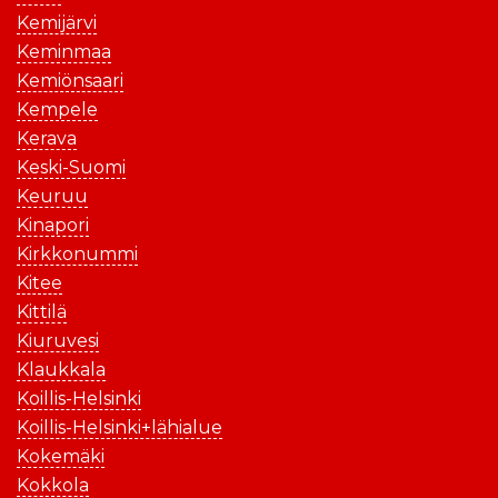
Kemijärvi
Keminmaa
Kemiönsaari
Kempele
Kerava
Keski-Suomi
Keuruu
Kinapori
Kirkkonummi
Kitee
Kittilä
Kiuruvesi
Klaukkala
Koillis-Helsinki
Koillis-Helsinki+lähialue
Kokemäki
Kokkola