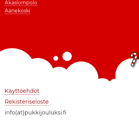
Äkäslompolo
Äänekoski
Käyttöehdot
Rekisteriseloste
info(at)pukkijouluksi.fi