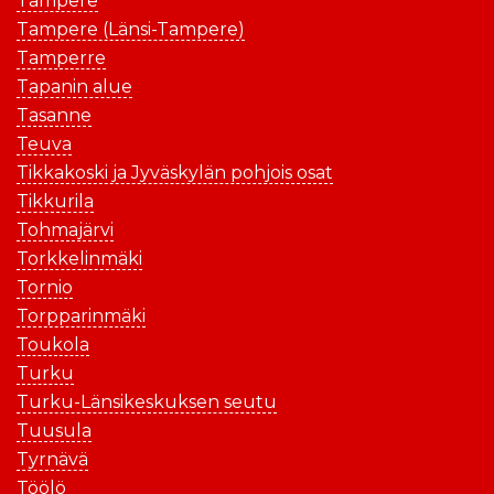
Tampere
Tampere (Länsi-Tampere)
Tamperre
Tapanin alue
Tasanne
Teuva
Tikkakoski ja Jyväskylän pohjois osat
Tikkurila
Tohmajärvi
Torkkelinmäki
Tornio
Torpparinmäki
Toukola
Turku
Turku-Länsikeskuksen seutu
Tuusula
Tyrnävä
Töölö