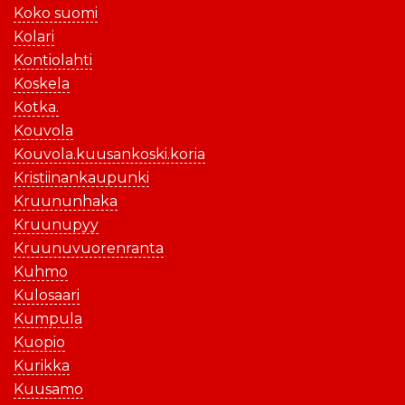
Koko suomi
Kolari
Kontiolahti
Koskela
Kotka.
Kouvola
Kouvola.kuusankoski.koria
Kristiinankaupunki
Kruununhaka
Kruunupyy
Kruunuvuorenranta
Kuhmo
Kulosaari
Kumpula
Kuopio
Kurikka
Kuusamo