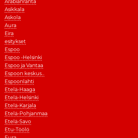
Arabianranta
Asikkala
Askola
Aura
Eira
esitykset
Espoo
Espoo -Helsinki
Espoo ja Vantaa
Espoon keskus...
Espoonlahti
Etelä-Haaga
Etelä-Helsinki
Etelä-Karjala
Etelä-Pohjanmaa
Etelä-Savo
Etu-Töölö
Eura