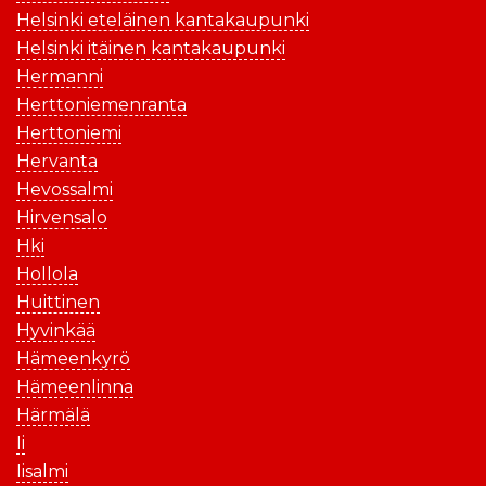
Helsinki eteläinen kantakaupunki
Helsinki itäinen kantakaupunki
Hermanni
Herttoniemenranta
Herttoniemi
Hervanta
Hevossalmi
Hirvensalo
Hki
Hollola
Huittinen
Hyvinkää
Hämeenkyrö
Hämeenlinna
Härmälä
Ii
Iisalmi