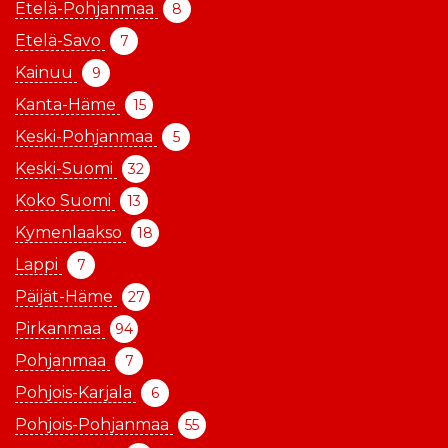
Etelä-Pohjanmaa
8
Etelä-Savo
7
Kainuu
9
Kanta-Häme
15
Keski-Pohjanmaa
5
Keski-Suomi
32
Koko Suomi
13
Kymenlaakso
18
Lappi
7
Päijät-Häme
27
Pirkanmaa
94
Pohjanmaa
7
Pohjois-Karjala
6
Pohjois-Pohjanmaa
55