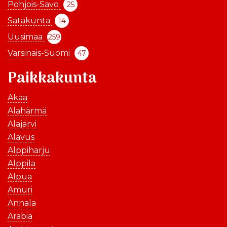
Pohjois-Savo
25
Satakunta
14
Uusimaa
259
Varsinais-Suomi
47
Paikkakunta
Akaa
Alahärmä
Alajärvi
Alavus
Alppiharju
Alppila
Alpua
Amuri
Annala
Arabia