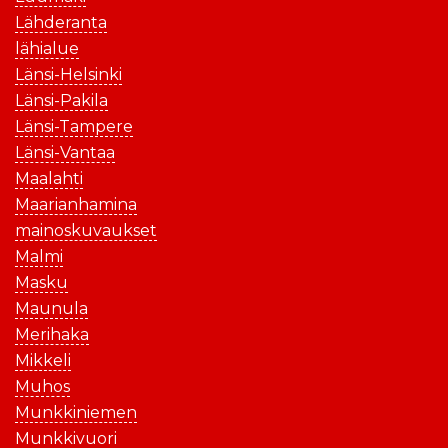
Lähderanta
lähialue
Länsi-Helsinki
Länsi-Pakila
Länsi-Tampere
Länsi-Vantaa
Maalahti
Maarianhamina
mainoskuvaukset
Malmi
Masku
Maunula
Merihaka
Mikkeli
Muhos
Munkkiniemen
Munkkivuori