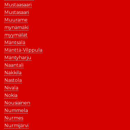
Mustaasaari
Mustasaari
Muurame
mynämäki
myymälät
Mäntsälä
Mänttä-Vilppula
Mäntyharju
Naantali
Nakkila
Nastola
Nivala
Nokia
Nousiainen
Nummela
Nurmes
Nurmijärvi