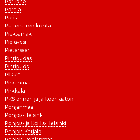
Parkano
Parola
Pasila
Pedersören kunta
Pieksämäki
Pielavesi
Pietarsaari
Pihtipudas
Pihtipuds
Piikkiö
Pirkanmaa
Pirkkala
PKS ennen ja jälkeen aaton
Pohjanmaa
Pohjois-Helsinki
Pohjois- ja Koillis-Helsinki
Pohjois-Karjala
Pohjois-Pohjanmaa