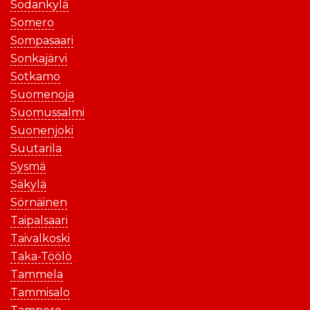
Sodankylä
Somero
Sompasaari
Sonkajärvi
Sotkamo
Suomenoja
Suomussalmi
Suonenjoki
Suutarila
Sysmä
Säkylä
Sörnäinen
Taipalsaari
Taivalkoski
Taka-Töölö
Tammela
Tammisalo