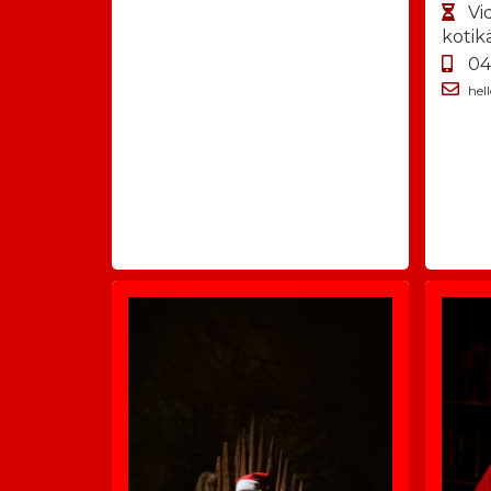
Vi
kotik
04
he