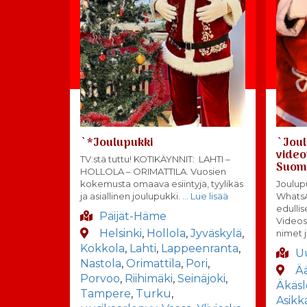
`*Joulupukki
`Joul
video
TV:stä tuttu! KOTIKÄYNNIT: LAHTI –
Suomi
HOLLOLA – ORIMATTILA. Vuosien
kokemusta omaava esiintyjä, tyylikäs
Joulupu
ja asiallinen joulupukki.
… Lue lisää
Whats
edulli
Päijät-Häme
Videos
Helsinki
,
Hollola
,
Jyväskylä
,
nimet j
Kokkola
,
Lahti
,
Lappeenranta
,
U
Nastola
,
Orimattila
,
Pori
,
Ä
Porvoo
,
Riihimäki
,
Seinäjoki
,
Äkäs
Tampere
,
Turku
,
Asikk