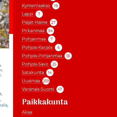
Kymenlaakso
18
Lappi
7
Päijät-Häme
27
Pirkanmaa
94
Pohjanmaa
7
Pohjois-Karjala
6
Pohjois-Pohjanmaa
55
Pohjois-Savo
25
a
n.
Satakunta
14
,
Uusimaa
259
Varsinais-Suomi
47
a
,
Paikkakunta
u
,
kala
,
-
Akaa