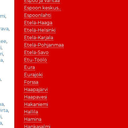
Espoo ja Vantaa
Espoon keskus...
Espoonlahti
mi
,
Etelä-Haaga
rava
,
Etelä-Helsinki
Etelä-Karjala
tee
,
Etelä-Pohjanmaa
i
,
Etelä-Savo
ri
,
Etu-Töölö
la
,
Eura
Eurajoki
a
,
Forssa
Haapajärvi
,
Haapavesi
ua
,
Hakaniemi
irta
,
Hallila
i
,
Hamina
sa
,
Hankasalmi