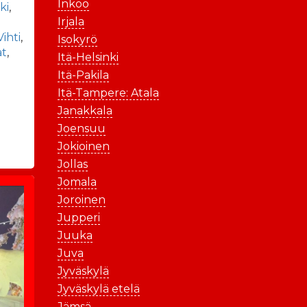
Inkoo
ki
,
Irjala
Vihti
,
Isokyrö
at
,
Itä-Helsinki
Itä-Pakila
Itä-Tampere: Atala
Janakkala
Joensuu
Jokioinen
Jollas
Jomala
Joroinen
Jupperi
Juuka
Juva
Jyväskylä
Jyväskylä etelä
Jämsä