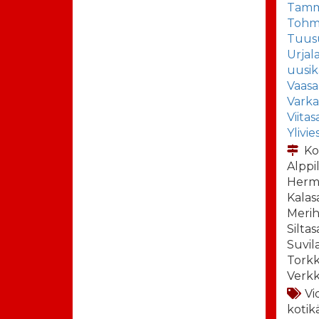
Tamm
Tohma
Tuus
Urjal
uusik
Vaasa
Vark
Viitas
Ylivie
Ko
Alppi
Herm
Kalasa
Merih
Siltas
Suvil
Torkke
Verkk
Vi
kotik