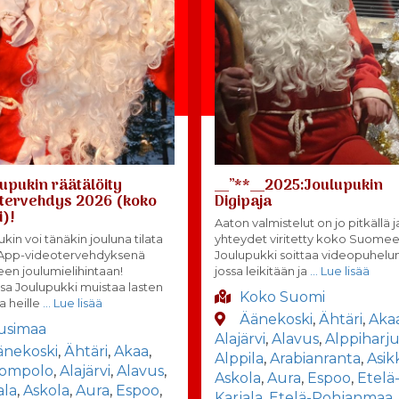
upukin räätälöity
__”**__2025:Joulupukin
tervehdys 2026 (koko
Digipaja
)!
Aaton valmistelut on jo pitkällä j
kin voi tänäkin jouluna tilata
yhteydet viritetty koko Suomee
App-videotervehdyksenä
Joulupukki soittaa videopuhelun
seen joulumielihintaan!
jossa leikitään ja
… Lue lisää
sa Joulupukki muistaa lasten
Koko Suomi
a heille
… Lue lisää
Äänekoski
,
Ähtäri
,
Aka
usimaa
Alajärvi
,
Alavus
,
Alppiharj
änekoski
,
Ähtäri
,
Akaa
,
Alppila
,
Arabianranta
,
Asik
lompolo
,
Alajärvi
,
Alavus
,
Askola
,
Aura
,
Espoo
,
Etelä
ala
,
Askola
,
Aura
,
Espoo
,
Karjala
,
Etelä-Pohjanmaa
,