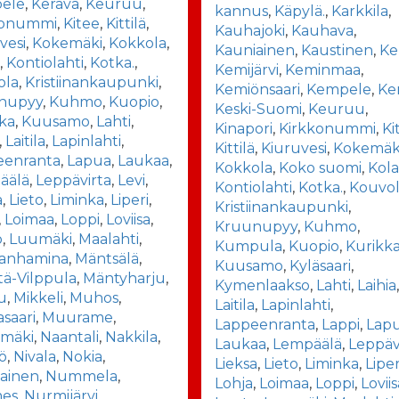
ele
,
Kerava
,
Keuruu
,
kannus
,
Käpylä.
,
Karkkila
,
konummi
,
Kitee
,
Kittilä
,
Kauhajoki
,
Kauhava
,
vesi
,
Kokemäki
,
Kokkola
,
Kauniainen
,
Kaustinen
,
Ke
i
,
Kontiolahti
,
Kotka.
,
Kemijärvi
,
Keminmaa
,
ola
,
Kristiinankaupunki
,
Kemiönsaari
,
Kempele
,
Ke
nupyy
,
Kuhmo
,
Kuopio
,
Keski-Suomi
,
Keuruu
,
ka
,
Kuusamo
,
Lahti
,
Kinapori
,
Kirkkonummi
,
Ki
,
Laitila
,
Lapinlahti
,
Kittilä
,
Kiuruvesi
,
Kokemäk
eenranta
,
Lapua
,
Laukaa
,
Kokkola
,
Koko suomi
,
Kola
äälä
,
Leppävirta
,
Levi
,
Kontiolahti
,
Kotka.
,
Kouvo
a
,
Lieto
,
Liminka
,
Liperi
,
Kristiinankaupunki
,
,
Loimaa
,
Loppi
,
Loviisa
,
Kruunupyy
,
Kuhmo
,
o
,
Luumäki
,
Maalahti
,
Kumpula
,
Kuopio
,
Kurikk
ianhamina
,
Mäntsälä
,
Kuusamo
,
Kyläsaari
,
ä-Vilppula
,
Mäntyharju
,
Kymenlaakso
,
Lahti
,
Laihia
u
,
Mikkeli
,
Muhos
,
Laitila
,
Lapinlahti
,
saari
,
Muurame
,
Lappeenranta
,
Lappi
,
Lap
mäki
,
Naantali
,
Nakkila
,
Laukaa
,
Lempäälä
,
Leppäv
ö
,
Nivala
,
Nokia
,
Lieksa
,
Lieto
,
Liminka
,
Liper
ainen
,
Nummela
,
Lohja
,
Loimaa
,
Loppi
,
Lovii
es
,
Nurmijärvi
,