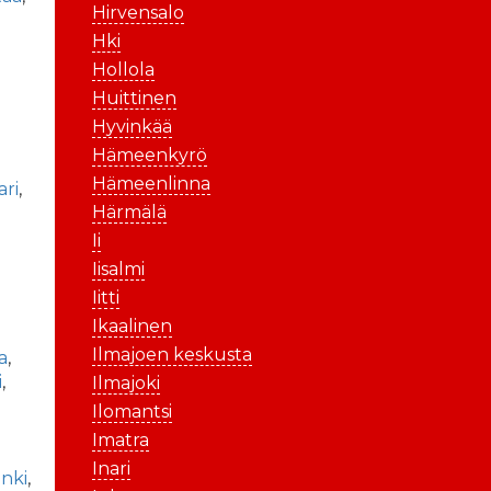
Hirvensalo
Hki
Hollola
Huittinen
Hyvinkää
Hämeenkyrö
Hämeenlinna
ari
,
Härmälä
Ii
Iisalmi
Iitti
Ikaalinen
Ilmajoen keskusta
a
,
i
,
Ilmajoki
Ilomantsi
Imatra
Inari
nki
,