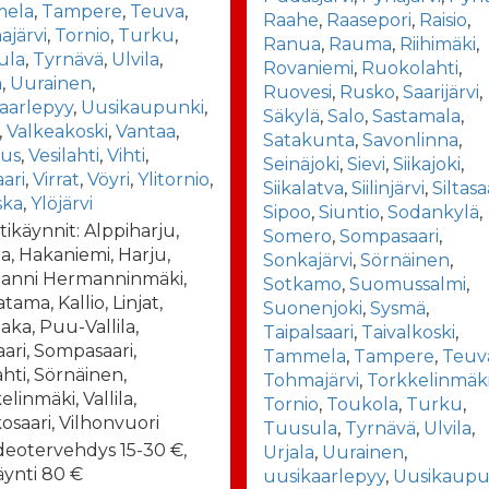
ela
,
Tampere
,
Teuva
,
Raahe
,
Raasepori
,
Raisio
,
järvi
,
Tornio
,
Turku
,
Ranua
,
Rauma
,
Riihimäki
,
ula
,
Tyrnävä
,
Ulvila
,
Rovaniemi
,
Ruokolahti
,
a
,
Uurainen
,
Ruovesi
,
Rusko
,
Saarijärvi
,
aarlepyy
,
Uusikaupunki
,
Säkylä
,
Salo
,
Sastamala
,
,
Valkeakoski
,
Vantaa
,
Satakunta
,
Savonlinna
,
aus
,
Vesilahti
,
Vihti
,
Seinäjoki
,
Sievi
,
Siikajoki
,
aari
,
Virrat
,
Vöyri
,
Ylitornio
,
Siikalatva
,
Siilinjärvi
,
Siltasa
ska
,
Ylöjärvi
Sipoo
,
Siuntio
,
Sodankylä
,
tikäynnit: Alppiharju,
Somero
,
Sompasaari
,
la, Hakaniemi, Harju,
Sonkajärvi
,
Sörnäinen
,
anni Hermanninmäki,
Sotkamo
,
Suomussalmi
,
tama, Kallio, Linjat,
Suonenjoki
,
Sysmä
,
aka, Puu-Vallila,
Taipalsaari
,
Taivalkoski
,
aari, Sompasaari,
Tammela
,
Tampere
,
Teuv
ahti, Sörnäinen,
Tohmajärvi
,
Torkkelinmäk
linmäki, Vallila,
Tornio
,
Toukola
,
Turku
,
osaari, Vilhonvuori
Tuusula
,
Tyrnävä
,
Ulvila
,
deotervehdys 15-30 €,
Urjala
,
Uurainen
,
äynti 80 €
uusikaarlepyy
,
Uusikaupu