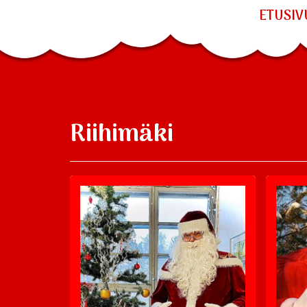
ETUSIV
Riihimäki