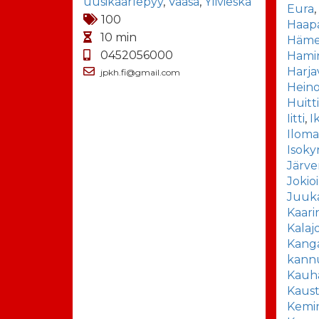
uusikaarlepyy
,
Vaasa
,
Ylivieska
Eura
100
Haapa
10 min
Häme
0452056000
Hami
Harja
jpkh.fi@gmail.com
Heino
Huitt
Iitti
,
I
Iloma
Isoky
Järv
Jokio
Juuk
Kaari
Kalaj
Kang
kann
Kauh
Kaus
Kemi