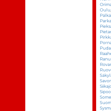
Orima
Oulu
Pälk
Park
Pieks
Pieta
Pirkk
Porn
Pudas
Raah
Ranu
Rova
Ruov
Säkyl
Savon
Siikaj
Sipoo
Some
Suom
Sysm