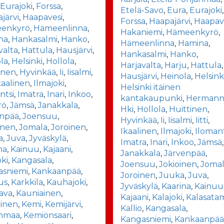
,
Eurajoki
,
Forssa
,
Etelä-Savo
,
Eura
,
Eurajoki
,
järvi
,
Haapavesi
,
Forssa
,
Haapajärvi
,
Haapav
enkyrö
,
Hämeenlinna
,
Hakaniemi
,
Hämeenkyrö
,
na
,
Hankasalmi
,
Hanko
,
Hämeenlinna
,
Hamina
,
valta
,
Hattula
,
Hausjärvi
,
Hankasalmi
,
Hanko
,
la
,
Helsinki
,
Hollola
,
Harjavalta
,
Harju
,
Hattula
,
inen
,
Hyvinkää
,
Ii
,
Iisalmi
,
Hausjärvi
,
Heinola
,
Helsink
kaalinen
,
Ilmajoki
,
Helsinki itäinen
ntsi
,
Imatra
,
Inari
,
Inkoo
,
kantakaupunki
,
Hermann
rö
,
Jämsä
,
Janakkala
,
Hki
,
Hollola
,
Huittinen
,
enpää
,
Joensuu
,
Hyvinkää
,
Ii
,
Iisalmi
,
Iitti
,
inen
,
Jomala
,
Joroinen
,
Ikaalinen
,
Ilmajoki
,
Ilomant
a
,
Juva
,
Jyväskylä
,
Imatra
,
Inari
,
Inkoo
,
Jämsä
,
na
,
Kainuu
,
Kajaani
,
Janakkala
,
Järvenpää
,
oki
,
Kangasala
,
Joensuu
,
Jokioinen
,
Joma
asniemi
,
Kankaanpää
,
Joroinen
,
Juuka
,
Juva
,
us
,
Karkkila
,
Kauhajoki
,
Jyväskylä
,
Kaarina
,
Kainuu
ava
,
Kauniainen
,
Kajaani
,
Kalajoki
,
Kalasata
tinen
,
Kemi
,
Kemijärvi
,
Kallio
,
Kangasala
,
nmaa
,
Kemiönsaari
,
Kangasniemi
,
Kankaanpä