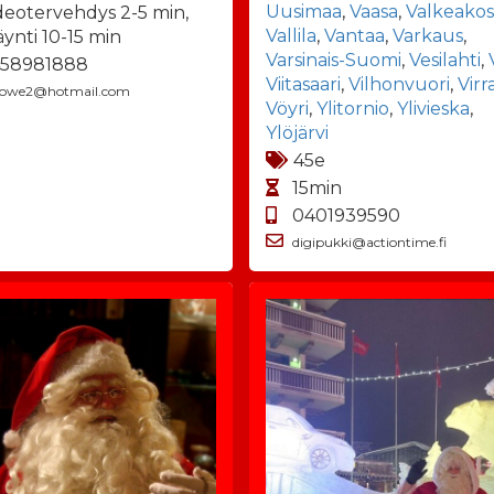
Uusimaa
,
Vaasa
,
Valkeakos
deotervehdys 2-5 min,
Vallila
,
Vantaa
,
Varkaus
,
äynti 10-15 min
Varsinais-Suomi
,
Vesilahti
,
58981888
Viitasaari
,
Vilhonvuori
,
Virr
llowe2@hotmail.com
Vöyri
,
Ylitornio
,
Ylivieska
,
Ylöjärvi
45e
15min
0401939590
digipukki@actiontime.fi