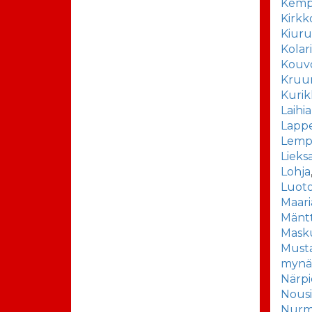
Kemp
Kirk
Kiuru
Kolar
Kouv
Kruu
Kurik
Laihia
Lapp
Lemp
Lieks
Lohja
Luot
Maar
Mäntt
Mask
Musta
mynä
Närpi
Nousi
Nurm