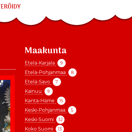
TERÖIDY
Maakunta
Etelä-Karjala
9
Etelä-Pohjanmaa
8
Etelä-Savo
7
Kainuu
9
Kanta-Häme
15
Keski-Pohjanmaa
5
Keski-Suomi
32
Koko Suomi
13