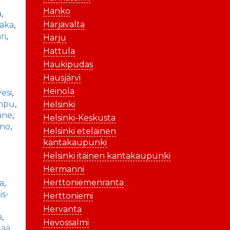
Hanko
a
,
Harjavalta
aka
,
ri
,
Harju
Hattula
Haukipudas
Hausjärvi
Heinola
vesi
,
mpu
,
Helsinki
äne
,
Helsinki-Keskusta
ano
,
Helsinki eteläinen
kantakaupunki
Helsinki itäinen kantakaupunki
Hermanni
Herttoniemenranta
la
,
is-
Herttoniemi
Hervanta
ä
,
Hevossalmi
tää
,