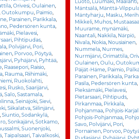
Luoto
,
Luumäki
,
Maalahti
,
ttila
,
Orivesi
,
Oulainen
,
Mäntsälä
,
Mänttä-Vilppul
,
Outokumpu
,
Paimio
,
Mäntyharju
,
Masku
,
Merih
äne
,
Parainen
,
Parikkala
,
Mikkeli
,
Muhos
,
Mustaasaa
ano
,
Pedersören kunta
,
Muurame
,
mynämäki
,
ämäki
,
Pielavesi
,
Naantali
,
Nakkila
,
Närpiö
,
rsaari
,
Pihtipudas
,
Nivala
,
Nokia
,
Nousiainen
,
ala
,
Polvijärvi
,
Pori
,
Nummela
,
Nurmes
,
ainen
,
Porvoo
,
Pöytyä
,
Nurmijärvi
,
Orimattila
,
Ori
järvi
,
Pyhäjärvi
,
Pyhtää
,
Oulainen
,
Oulu
,
Outoku
e
,
Raasepori
,
Raisio
,
Päijät-Häme
,
Paimio
,
Pälk
a
,
Rauma
,
Riihimäki
,
Parainen
,
Parikkala
,
Park
niemi
,
Ruokolahti
,
Pasila
,
Pedersören kunta
,
esi
,
Rusko
,
Saarijärvi
,
Pieksämäki
,
Pielavesi
,
ä
,
Salo
,
Sastamala
,
Pietarsaari
,
Pihtipuds
,
linna
,
Seinäjoki
,
Sievi
,
Pirkanmaa
,
Pirkkala
,
oki
,
Siikalatva
,
Siilinjärvi
,
Pohjanmaa
,
Pohjois-Karja
,
Siuntio
,
Sodankylä
,
Pohjois-Pohjanmaa
,
Pohjo
ro
,
Sonkajärvi
,
Sotkamo
,
Savo
,
Polvijärvi
,
Pori
,
ussalmi
,
Suonenjoki
,
Pornainen
,
Porvoo
,
Pöyty
ä
,
Taipalsaari
,
Taivalkoski
,
Pudasjärvi
,
Pyhäjärvi
,
Pyh