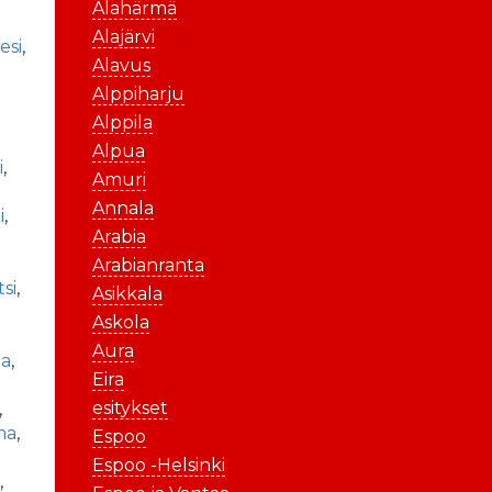
Alahärmä
Alajärvi
esi
,
Alavus
Alppiharju
Alppila
Alpua
i
,
Amuri
Annala
i
,
Arabia
Arabianranta
si
,
Asikkala
Askola
Aura
la
,
Eira
esitykset
,
ma
,
Espoo
Espoo -Helsinki
ä
,