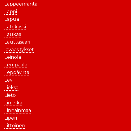
Lappeenranta
Lappi
Lapua
Latokaski
Laukaa
Lauttasaari
lavaesitykset
Leinola
Lempäälä
Leppävirta
Levi
Lieksa
Lieto
Liminka
Linnainmaa
Liperi
Littoinen