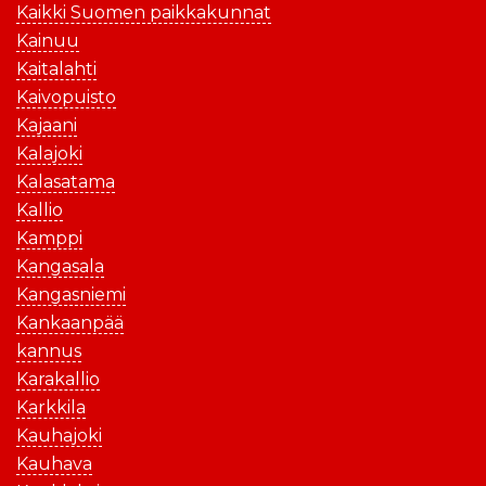
Kaikki Suomen paikkakunnat
Kainuu
Kaitalahti
Kaivopuisto
Kajaani
Kalajoki
Kalasatama
Kallio
Kamppi
Kangasala
Kangasniemi
Kankaanpää
kannus
Karakallio
Karkkila
Kauhajoki
Kauhava