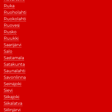
Ruka
Ruoholahti
Ruokolahti
Ruovesi
Rusko
Ruukki
Saarijärvi
Salo
Sastamala
Satakunta
Saunalahti
Savonlinna
Seinäjoki
Sievi
Siikajoki
Siikalatva
Siilinjärvi