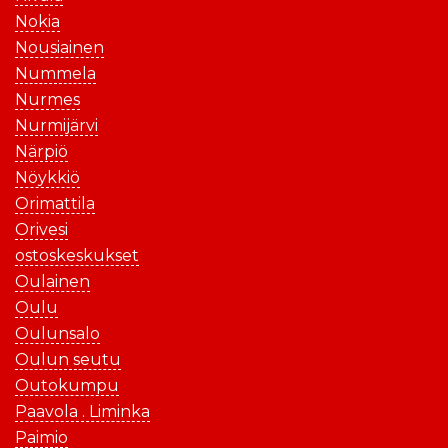
Nokia
Nousiainen
Nummela
Nurmes
Nurmijärvi
Närpiö
Nöykkiö
Orimattila
Orivesi
ostoskeskukset
Oulainen
Oulu
Oulunsalo
Oulun seutu
Outokumpu
Paavola . Liminka
Paimio