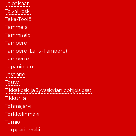
Taipalsaari
Taivalkoski
Taka-Töölö
Tammela
Tammisalo
Tampere
Tampere (Länsi-Tampere)
Tamperre
Tapanin alue
Tasanne
Teuva
Tikkakoski ja Jyväskylän pohjois osat
Tikkurila
Tohmajärvi
Torkkelinmäki
Tornio
Torpparinmäki