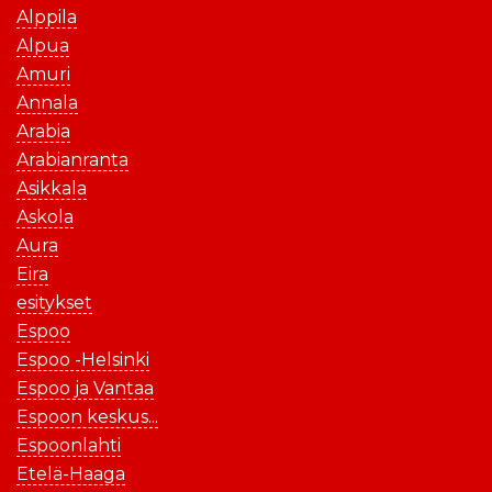
Alppila
Alpua
Amuri
Annala
Arabia
Arabianranta
Asikkala
Askola
Aura
Eira
esitykset
Espoo
Espoo -Helsinki
Espoo ja Vantaa
Espoon keskus...
Espoonlahti
Etelä-Haaga