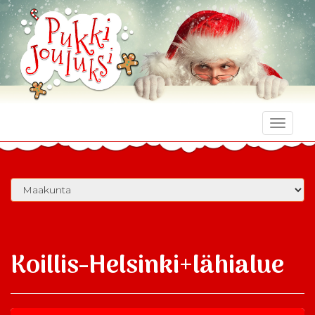
Toggle
naviga
Koillis-Helsinki+lähialue