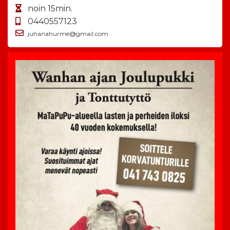
noin 15min.
0440557123
juhanahurme@gmail.com