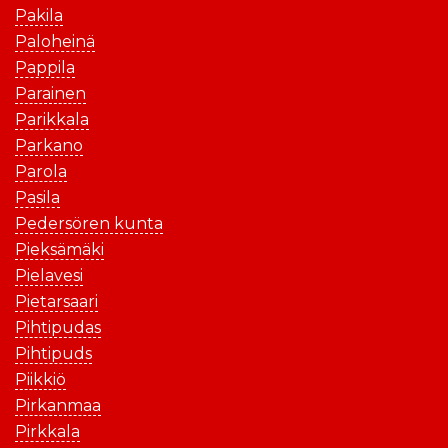
Pakila
Paloheinä
Pappila
Parainen
Parikkala
Parkano
Parola
Pasila
Pedersören kunta
Pieksämäki
Pielavesi
Pietarsaari
Pihtipudas
Pihtipuds
Piikkiö
Pirkanmaa
Pirkkala