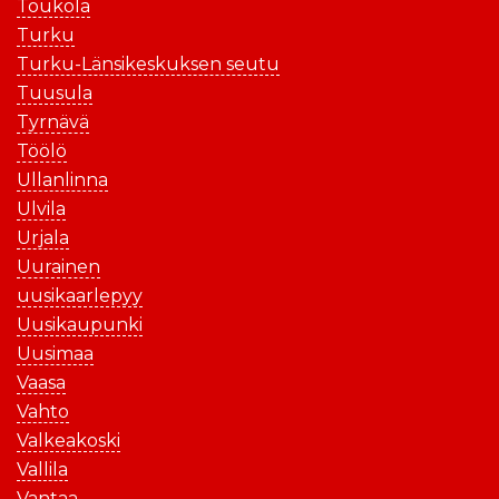
Toukola
Turku
Turku-Länsikeskuksen seutu
Tuusula
Tyrnävä
Töölö
Ullanlinna
Ulvila
Urjala
Uurainen
uusikaarlepyy
Uusikaupunki
Uusimaa
Vaasa
Vahto
Valkeakoski
Vallila
Vantaa