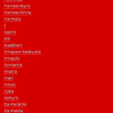
Hämeenkyrö
Hämeenlinna
Härmälä
Ii
Iisalmi
Iitti
Ikaalinen
Ilmajoen keskusta
Ilmajoki
Ilomantsi
Imatra
Inari
Inkoo
Irjala
Isokyrö
Itä-Helsinki
Itä-Pakila