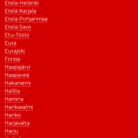
Etelä-Helsinki
Etelä-Karjala
Etelä-Pohjanmaa
Etelä-Savo
Etu-Töölö
Eura
Eurajoki
Forssa
Haapajärvi
Haapavesi
Hakaniemi
Hallila
Hamina
Hankasalmi
Hanko
Harjavalta
Harju