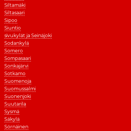
Siltamäki
Siltasaari
Sipoo
Siuntio
sivukylät ja Seinäjoki
Sodankylä
Somero
Sompasaari
Sonkajärvi
Sotkamo
Suomenoja
Suomussalmi
Suonenjoki
Suutarila
Sysmä
Säkylä
Sörnäinen