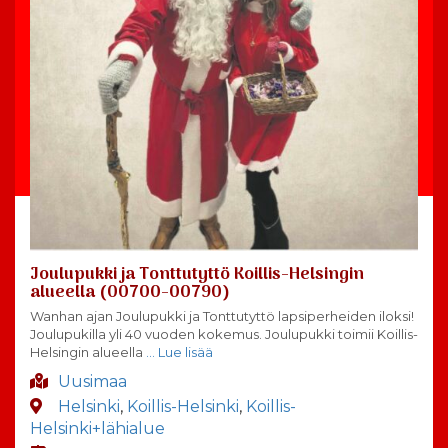
Joulupukki ja Tonttutyttö Koillis-Helsingin
alueella (00700-00790)
Wanhan ajan Joulupukki ja Tonttutyttö lapsiperheiden iloksi!
Joulupukilla yli 40 vuoden kokemus. Joulupukki toimii Koillis-
Helsingin alueella
… Lue lisää
Uusimaa
Helsinki
,
Koillis-Helsinki
,
Koillis-
Helsinki+lähialue