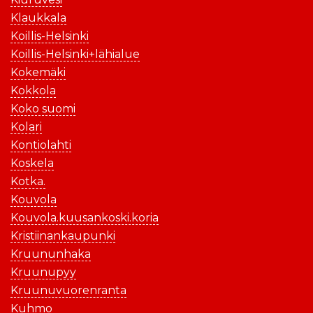
Klaukkala
Koillis-Helsinki
Koillis-Helsinki+lähialue
Kokemäki
Kokkola
Koko suomi
Kolari
Kontiolahti
Koskela
Kotka.
Kouvola
Kouvola.kuusankoski.koria
Kristiinankaupunki
Kruununhaka
Kruunupyy
Kruunuvuorenranta
Kuhmo