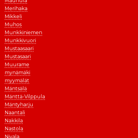
Maunula
Merihaka
Mikkeli
Muhos
Munkkiniemen
Munkkivuori
Mustaasaari
Mustasaari
Muurame
mynämäki
myymälät
Mäntsälä
Mänttä-Vilppula
Mäntyharju
Naantali
Nakkila
Nastola
Nivala