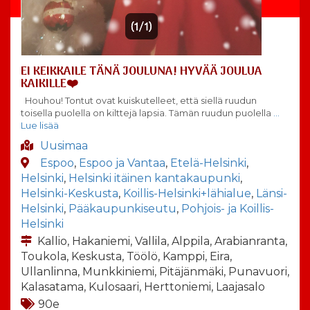
EI KEIKKAILE TÄNÄ JOULUNA! HYVÄÄ JOULUA
KAIKILLE❤️
Houhou! Tontut ovat kuiskutelleet, että siellä ruudun
toisella puolella on kilttejä lapsia. Tämän ruudun puolella
…
Lue lisää
Uusimaa
Espoo
,
Espoo ja Vantaa
,
Etelä-Helsinki
,
Helsinki
,
Helsinki itäinen kantakaupunki
,
Helsinki-Keskusta
,
Koillis-Helsinki+lähialue
,
Länsi-
Helsinki
,
Pääkaupunkiseutu
,
Pohjois- ja Koillis-
Helsinki
Kallio, Hakaniemi, Vallila, Alppila, Arabianranta,
Toukola, Keskusta, Töölö, Kamppi, Eira,
Ullanlinna, Munkkiniemi, Pitäjänmäki, Punavuori,
Kalasatama, Kulosaari, Herttoniemi, Laajasalo
90e