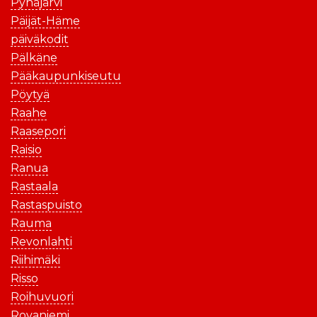
Pyhäjärvi
Päijät-Häme
päiväkodit
Pälkäne
Pääkaupunkiseutu
Pöytyä
Raahe
Raasepori
Raisio
Ranua
Rastaala
Rastaspuisto
Rauma
Revonlahti
Riihimäki
Risso
Roihuvuori
Rovaniemi