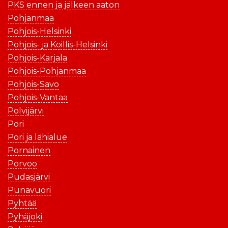
PKS ennen ja jälkeen aaton
Pohjanmaa
Pohjois-Helsinki
Pohjois- ja Koillis-Helsinki
Pohjois-Karjala
Pohjois-Pohjanmaa
Pohjois-Savo
Pohjois-Vantaa
Polvijärvi
Pori
Pori ja lähialue
Pornainen
Porvoo
Pudasjärvi
Punavuori
Pyhtää
Pyhäjoki