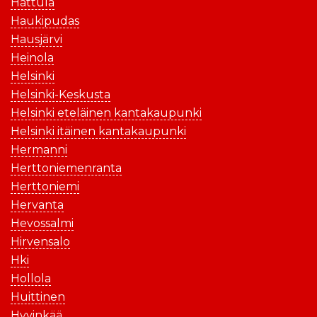
Hattula
Haukipudas
Hausjärvi
Heinola
Helsinki
Helsinki-Keskusta
Helsinki eteläinen kantakaupunki
Helsinki itäinen kantakaupunki
Hermanni
Herttoniemenranta
Herttoniemi
Hervanta
Hevossalmi
Hirvensalo
Hki
Hollola
Huittinen
Hyvinkää