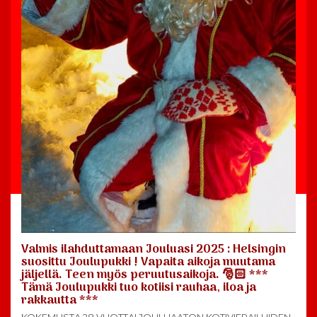
Valmis ilahduttamaan Jouluasi 2025 : Helsingin
suosittu Joulupukki ! Vapaita aikoja muutama
jäljellä. Teen myös peruutusaikoja. 🎅🏻 ***
Tämä Joulupukki tuo kotiisi rauhaa, iloa ja
rakkautta ***
KOKEMUSTA 28 VUOTTA! JOULUAATON KOTIVIERAILUIDEN