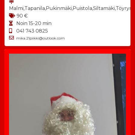
Malmi,Tapanila,Pukinmäki,Puistola,Siltamäki,Töyry
90 €
Noin 15-20 min
041 743 0825
mika.21piikki@outlook.com