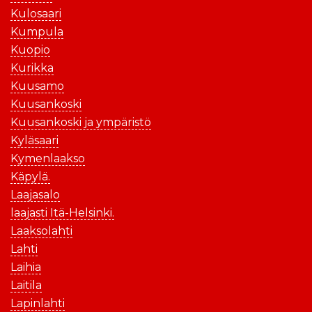
Kulosaari
Kumpula
Kuopio
Kurikka
Kuusamo
Kuusankoski
Kuusankoski ja ympäristö
Kyläsaari
Kymenlaakso
Käpylä.
Laajasalo
laajasti Itä-Helsinki.
Laaksolahti
Lahti
Laihia
Laitila
Lapinlahti