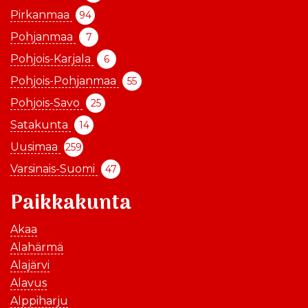
Pirkanmaa
94
Pohjanmaa
7
Pohjois-Karjala
6
Pohjois-Pohjanmaa
55
Pohjois-Savo
25
Satakunta
14
Uusimaa
259
Varsinais-Suomi
47
Paikkakunta
Akaa
Alahärmä
Alajärvi
Alavus
Alppiharju