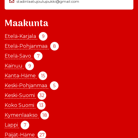
stadinlaatujoulupukki@gmail.com
Maakunta
Etelä-Karjala
9
Etelä-Pohjanmaa
8
Etelä-Savo
7
Kainuu
9
Kanta-Häme
15
Keski-Pohjanmaa
5
Keski-Suomi
32
Koko Suomi
13
Kymenlaakso
18
Lappi
7
Päijät-Häme
27