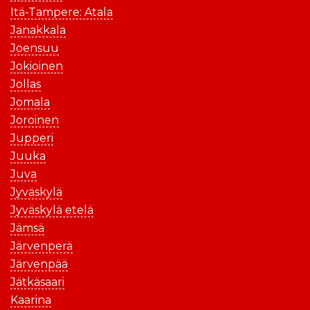
Itä-Tampere: Atala
Janakkala
Joensuu
Jokioinen
Jollas
Jomala
Joroinen
Jupperi
Juuka
Juva
Jyväskylä
Jyväskylä etelä
Jämsä
Järvenperä
Järvenpää
Jätkäsaari
Kaarina