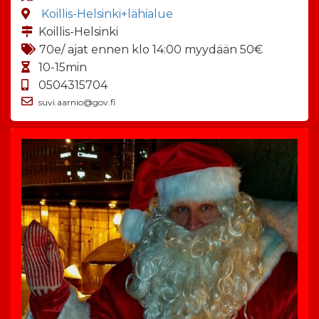
Koillis-Helsinki+lähialue
Koillis-Helsinki
70e/ ajat ennen klo 14:00 myydään 50€
10-15min
0504315704
suvi.aarnio@gov.fi