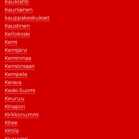
Kauklahti
Kauniainen
kauppakeskukset
Kaustinen
Kellokoski
Kemi
Kemijärvi
Keminmaa
Kemiönsaari
Kempele
Kerava
Keski-Suomi
Keuruu
Kinapori
Kirkkonummi
Kitee
Kittilä
Kiuruvesi