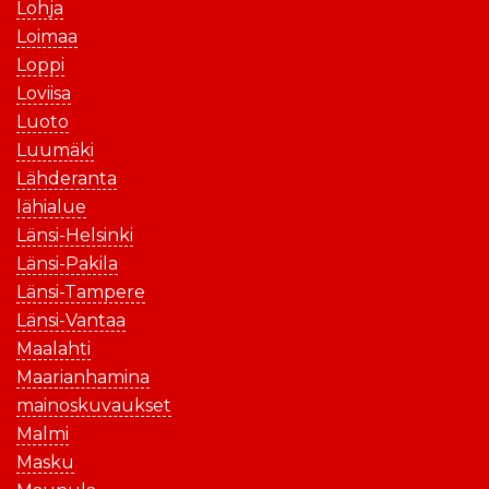
Lohja
Loimaa
Loppi
Loviisa
Luoto
Luumäki
Lähderanta
lähialue
Länsi-Helsinki
Länsi-Pakila
Länsi-Tampere
Länsi-Vantaa
Maalahti
Maarianhamina
mainoskuvaukset
Malmi
Masku