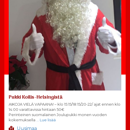
Pukki Koilis-Helsingistä
AIKOJA VIELÄ VAPAANA! – klo 15:15/18:15/20-22/ ajat ennen klo
14:00 varattavissa hintaan 50€
Perinteinen suomalainen Joulupukki monen vuoden
kokemuksella
… Lue lisää
Uusimaa