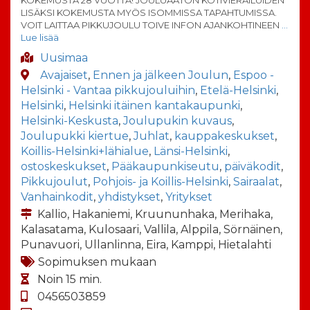
LISÄKSI KOKEMUSTA MYÖS ISOMMISSA TAPAHTUMISSA.
VOIT LAITTAA PIKKUJOULU TOIVE INFON AJANKOHTINEEN
…
Lue lisää
Uusimaa
Avajaiset
,
Ennen ja jälkeen Joulun
,
Espoo -
Helsinki - Vantaa pikkujouluihin
,
Etelä-Helsinki
,
Helsinki
,
Helsinki itäinen kantakaupunki
,
Helsinki-Keskusta
,
Joulupukin kuvaus
,
Joulupukki kiertue
,
Juhlat
,
kauppakeskukset
,
Koillis-Helsinki+lähialue
,
Länsi-Helsinki
,
ostoskeskukset
,
Pääkaupunkiseutu
,
päiväkodit
,
Pikkujoulut
,
Pohjois- ja Koillis-Helsinki
,
Sairaalat
,
Vanhainkodit
,
yhdistykset
,
Yritykset
Kallio, Hakaniemi, Kruununhaka, Merihaka,
Kalasatama, Kulosaari, Vallila, Alppila, Sörnäinen,
Punavuori, Ullanlinna, Eira, Kamppi, Hietalahti
Sopimuksen mukaan
Noin 15 min.
0456503859