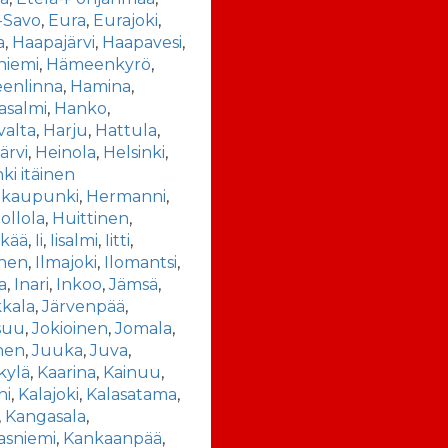
-Savo
,
Eura
,
Eurajoki
,
a
,
Haapajärvi
,
Haapavesi
,
niemi
,
Hämeenkyrö
,
enlinna
,
Hamina
,
asalmi
,
Hanko
,
valta
,
Harju
,
Hattula
,
ärvi
,
Heinola
,
Helsinki
,
nki itäinen
akaupunki
,
Hermanni
,
ollola
,
Huittinen
,
nkää
,
Ii
,
Iisalmi
,
Iitti
,
inen
,
Ilmajoki
,
Ilomantsi
,
a
,
Inari
,
Inkoo
,
Jämsä
,
kala
,
Järvenpää
,
suu
,
Jokioinen
,
Jomala
,
nen
,
Juuka
,
Juva
,
kylä
,
Kaarina
,
Kainuu
,
ni
,
Kalajoki
,
Kalasatama
,
,
Kangasala
,
asniemi
,
Kankaanpää
,