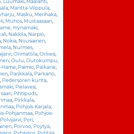
o
,
Luumäki
,
Maalahti
,
sälä
,
Mänttä-Vilppula
,
yharju
,
Masku
,
Merihaka
,
li
,
Muhos
,
Mustaasaari
,
rame
,
mynämäki
,
ali
,
Nakkila
,
Närpiö
,
a
,
Nokia
,
Nousiainen
,
mela
,
Nurmes
,
järvi
,
Orimattila
,
Orivesi
,
inen
,
Oulu
,
Outokumpu
,
t-Häme
,
Paimio
,
Pälkäne
,
nen
,
Parikkala
,
Parkano
,
a
,
Pedersören kunta
,
ämäki
,
Pielavesi
,
rsaari
,
Pihtipuds
,
anmaa
,
Pirkkala
,
anmaa
,
Pohjois-Karjala
,
ois-Pohjanmaa
,
Pohjois-
,
Polvijärvi
,
Pori
,
ainen
,
Porvoo
,
Pöytyä
,
järvi
,
Pyhäjärvi
,
Pyhtää
,