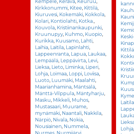
Kempele
,
Kerava
,
Keuruu
,
kann
Kirkkonummi
,
Kitee
,
Kittilä
,
Kauha
Kiuruvesi
,
Kokemäki
,
Kokkola
,
Kaun
Kolari
,
Kontiolahti
,
Kotka.
,
Kemij
Kouvola
,
Kristiinankaupunki
,
Kemiö
Kruunupyy
,
Kuhmo
,
Kuopio
,
Keski
Kurikka
,
Kuusamo
,
Lahti
,
Kinap
Laihia
,
Laitila
,
Lapinlahti
,
Kittil
Lappeenranta
,
Lapua
,
Laukaa
,
Kokk
Lempäälä
,
Leppävirta
,
Levi
,
Konti
Lieksa
,
Lieto
,
Liminka
,
Liperi
,
Krist
Lohja
,
Loimaa
,
Loppi
,
Loviisa
,
Kruu
Luoto
,
Luumäki
,
Maalahti
,
Kump
Maarianhamina
,
Mäntsälä
,
Kuus
Mänttä-Vilppula
,
Mäntyharju
,
Kyme
Masku
,
Mikkeli
,
Muhos
,
Laitil
Mustasaari
,
Muurame
,
Lapp
mynämäki
,
Naantali
,
Nakkila
,
Lauk
Närpiö
,
Nivala
,
Nokia
,
Lieks
Nousiainen
,
Nummela
,
Lohja
Nurmes
,
Nurmijärvi
,