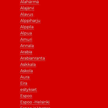
Alahärmä
Alajärvi
Alavus
Alppiharju
Alppila
Alpua
Amuri
Annala
Arabia
Arabianranta
Asikkala
Askola
Aura
Eira
esitykset
Espoo
Espoo -Helsinki