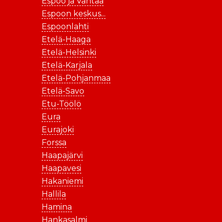
Espoo ja Vantaa
Espoon keskus...
Espoonlahti
Etelä-Haaga
Etelä-Helsinki
Etelä-Karjala
Etelä-Pohjanmaa
Etelä-Savo
Etu-Töölö
Eura
Eurajoki
Forssa
Haapajärvi
Haapavesi
Hakaniemi
Hallila
Hamina
Hankasalmi