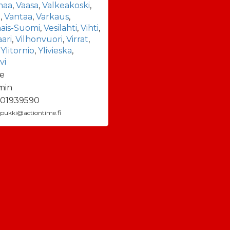
maa
,
Vaasa
,
Valkeakoski
,
a
,
Vantaa
,
Varkaus
,
nais-Suomi
,
Vesilahti
,
Vihti
,
aari
,
Vilhonvuori
,
Virrat
,
,
Ylitornio
,
Ylivieska
,
vi
e
min
01939590
ipukki@actiontime.fi