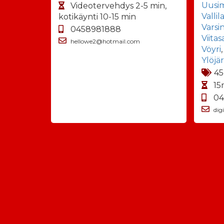
Uusi
Videotervehdys 2-5 min,
Vallil
kotikäynti 10-15 min
Varsi
0458981888
Viitas
hellowe2@hotmail.com
Vöyri
Ylöjär
45
15
04
dig