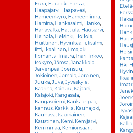
Eura
,
Eurajoki
,
Forssa
,
Etelä
Haapajärvi
,
Haapavesi
,
Forss
Hämeenkyrö
,
Hämeenlinna
,
Haka
Hamina
,
Hankasalmi
,
Hanko
,
Häme
Harjavalta
,
Hattula
,
Hausjärvi
,
Hank
Heinola
,
Helsinki
,
Hollola
,
Harja
Huittinen
,
Hyvinkää
,
Ii
,
Iisalmi
,
Hausj
Iitti
,
Ikaalinen
,
Ilmajoki
,
Helsi
Ilomantsi
,
Imatra
,
Inari
,
Inkoo
,
kant
Isokyrö
,
Jämsä
,
Janakkala
,
Hki
,
H
Järvenpää
,
Joensuu
,
Hyvi
Jokioinen
,
Jomala
,
Joroinen
,
Ikaal
Juuka
,
Juva
,
Jyväskylä
,
Imatr
Kaarina
,
Kainuu
,
Kajaani
,
Janak
Kalajoki
,
Kangasala
,
Joen
Kangasniemi
,
Kankaanpää
,
Joroi
kannus
,
Karkkila
,
Kauhajoki
,
Jyväs
Kauhava
,
Kauniainen
,
Kajaa
Kaustinen
,
Kemi
,
Kemijärvi
,
Kallio
Keminmaa
,
Kemiönsaari
,
Kang