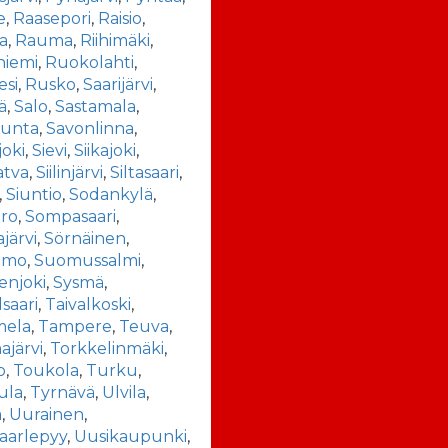
e
,
Raasepori
,
Raisio
,
a
,
Rauma
,
Riihimäki
,
niemi
,
Ruokolahti
,
esi
,
Rusko
,
Saarijärvi
,
ä
,
Salo
,
Sastamala
,
kunta
,
Savonlinna
,
joki
,
Sievi
,
Siikajoki
,
atva
,
Siilinjärvi
,
Siltasaari
,
,
Siuntio
,
Sodankylä
,
ro
,
Sompasaari
,
järvi
,
Sörnäinen
,
amo
,
Suomussalmi
,
enjoki
,
Sysmä
,
lsaari
,
Taivalkoski
,
ela
,
Tampere
,
Teuva
,
järvi
,
Torkkelinmäki
,
o
,
Toukola
,
Turku
,
ula
,
Tyrnävä
,
Ulvila
,
a
,
Uurainen
,
aarlepyy
,
Uusikaupunki
,