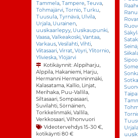
Tammela
,
Tampere
,
Teuva
,
Raah
Tohmajärvi
,
Tornio
,
Turku
,
Ranu
Tuusula
,
Tyrnävä
,
Ulvila
,
Rova
Urjala
,
Uurainen
,
Ruov
uusikaarlepyy
,
Uusikaupunki
,
Säkyl
Vaasa
,
Valkeakoski
,
Vantaa
,
Sata
Varkaus
,
Vesilahti
,
Vihti
,
Seinä
Viitasaari
,
Virrat
,
Vöyri
,
Ylitornio
,
Siikal
Ylivieska
,
Ylöjärvi
Sipoo
Kotikäynnit: Alppiharju,
Some
Alppila, Hakaniemi, Harju,
Sonka
Hermanni Hermanninmäki,
Sotk
Kalasatama, Kallio, Linjat,
Suon
Merihaka, Puu-Vallila,
Taipa
Siltasaari, Sompasaari,
Tamm
Suvilahti, Sörnäinen,
Tohma
Torkkelinmäki, Vallila,
Torni
Verkkosaari, Vilhonvuori
Tuus
Videotervehdys 15-30 €,
Urjal
kotikäynti 80 €
uusik