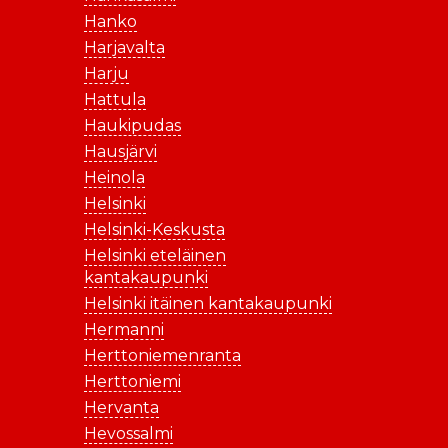
Hanko
Harjavalta
Harju
Hattula
Haukipudas
Hausjärvi
Heinola
Helsinki
Helsinki-Keskusta
Helsinki eteläinen
kantakaupunki
Helsinki itäinen kantakaupunki
Hermanni
Herttoniemenranta
Herttoniemi
Hervanta
Hevossalmi