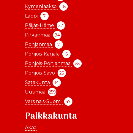
Kymenlaakso
18
Lappi
7
Päijät-Häme
27
Pirkanmaa
94
Pohjanmaa
7
Pohjois-Karjala
6
Pohjois-Pohjanmaa
55
Pohjois-Savo
25
Satakunta
14
Uusimaa
259
Varsinais-Suomi
47
Paikkakunta
Akaa