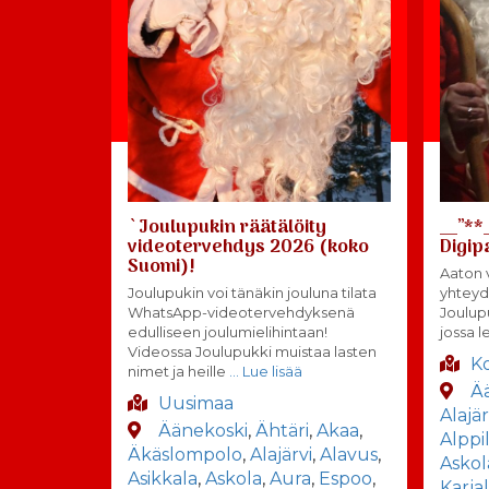
`Joulupukin räätälöity
__”**
videotervehdys 2026 (koko
Digip
Suomi)!
Aaton v
Joulupukin voi tänäkin jouluna tilata
yhteyd
WhatsApp-videotervehdyksenä
Joulup
edulliseen joulumielihintaan!
jossa l
Videossa Joulupukki muistaa lasten
K
nimet ja heille
… Lue lisää
Ä
Uusimaa
Alajär
Äänekoski
,
Ähtäri
,
Akaa
,
Alppi
Äkäslompolo
,
Alajärvi
,
Alavus
,
Askol
Asikkala
,
Askola
,
Aura
,
Espoo
,
Karja