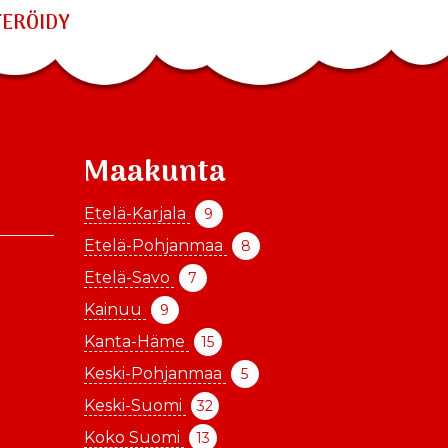
TERÖIDY
Maakunta
Etelä-Karjala
9
Etelä-Pohjanmaa
8
Etelä-Savo
7
Kainuu
9
Kanta-Häme
15
Keski-Pohjanmaa
5
Keski-Suomi
32
Koko Suomi
13