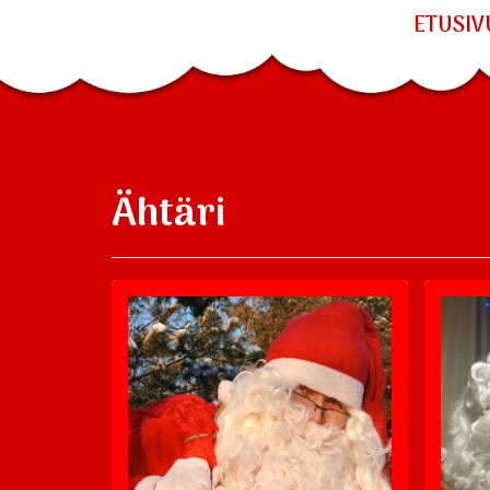
ETUSIV
Ähtäri