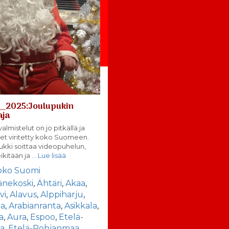
__2025:Joulupukin
aja
almistelut on jo pitkällä ja
et viritetty koko Suomeen.
ukki soittaa videopuhelun,
eikitään ja
… Lue lisää
oko Suomi
änekoski
,
Ähtäri
,
Akaa
,
vi
,
Alavus
,
Alppiharju
,
la
,
Arabianranta
,
Asikkala
,
a
,
Aura
,
Espoo
,
Etelä-
la
,
Etelä-Pohjanmaa
,