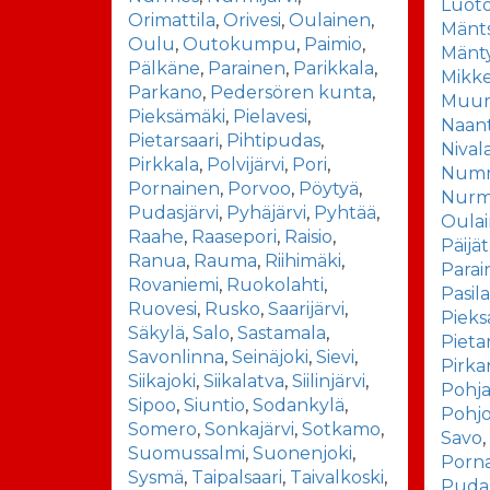
Luot
Orimattila
,
Orivesi
,
Oulainen
,
Mänt
Oulu
,
Outokumpu
,
Paimio
,
Mänt
Pälkäne
,
Parainen
,
Parikkala
,
Mikke
Parkano
,
Pedersören kunta
,
Muu
Pieksämäki
,
Pielavesi
,
Naant
Pietarsaari
,
Pihtipudas
,
Nival
Pirkkala
,
Polvijärvi
,
Pori
,
Num
Pornainen
,
Porvoo
,
Pöytyä
,
Nurmi
Pudasjärvi
,
Pyhäjärvi
,
Pyhtää
,
Oula
Raahe
,
Raasepori
,
Raisio
,
Päijä
Ranua
,
Rauma
,
Riihimäki
,
Parai
Rovaniemi
,
Ruokolahti
,
Pasil
Ruovesi
,
Rusko
,
Saarijärvi
,
Pieks
Säkylä
,
Salo
,
Sastamala
,
Pieta
Savonlinna
,
Seinäjoki
,
Sievi
,
Pirk
Siikajoki
,
Siikalatva
,
Siilinjärvi
,
Pohj
Sipoo
,
Siuntio
,
Sodankylä
,
Pohj
Somero
,
Sonkajärvi
,
Sotkamo
,
Savo
Suomussalmi
,
Suonenjoki
,
Porn
Sysmä
,
Taipalsaari
,
Taivalkoski
,
Pudas