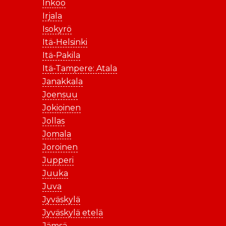
Inkoo
Irjala
Isokyrö
Itä-Helsinki
Itä-Pakila
Itä-Tampere: Atala
Janakkala
Joensuu
Jokioinen
Jollas
Jomala
Joroinen
Jupperi
Juuka
Juva
Jyväskylä
Jyväskylä etelä
Jämsä