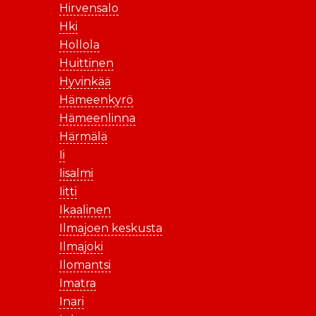
Hirvensalo
Hki
Hollola
Huittinen
Hyvinkää
Hämeenkyrö
Hämeenlinna
Härmälä
Ii
Iisalmi
Iitti
Ikaalinen
Ilmajoen keskusta
Ilmajoki
Ilomantsi
Imatra
Inari