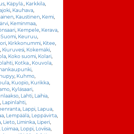
us
,
Käpylä.
,
Karkkila
,
joki
,
Kauhava
,
iainen
,
Kaustinen
,
Kemi
,
ärvi
,
Keminmaa
,
nsaari
,
Kempele
,
Kerava
,
-Suomi
,
Keuruu
,
ori
,
Kirkkonummi
,
Kitee
,
ä
,
Kiuruvesi
,
Kokemäki
,
ola
,
Koko suomi
,
Kolari
,
olahti
,
Kotka.
,
Kouvola
,
iinankaupunki
,
nupyy
,
Kuhmo
,
ula
,
Kuopio
,
Kurikka
,
amo
,
Kyläsaari
,
nlaakso
,
Lahti
,
Laihia
,
a
,
Lapinlahti
,
eenranta
,
Lappi
,
Lapua
,
aa
,
Lempäälä
,
Leppävirta
,
a
,
Lieto
,
Liminka
,
Liperi
,
,
Loimaa
,
Loppi
,
Loviisa
,