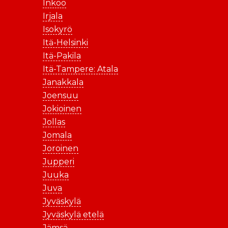
Inkoo
Irjala
Isokyrö
Itä-Helsinki
Itä-Pakila
Itä-Tampere: Atala
Janakkala
Joensuu
Jokioinen
Jollas
Jomala
Joroinen
Jupperi
Juuka
Juva
Jyväskylä
Jyväskylä etelä
Jämsä