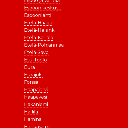
Espoo ja Vantaa
Espoon keskus...
Espoonlahti
Etelä-Haaga
Etelä-Helsinki
Etelä-Karjala
Etelä-Pohjanmaa
Etelä-Savo
Etu-Töölö
Eura
Eurajoki
Forssa
Haapajärvi
Haapavesi
Hakaniemi
Hallila
Hamina
Hankasalmi