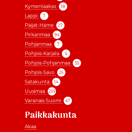
Kymenlaakso
18
Lappi
7
Päijät-Häme
27
Pirkanmaa
94
Pohjanmaa
7
Pohjois-Karjala
6
Pohjois-Pohjanmaa
55
Pohjois-Savo
25
Satakunta
14
Uusimaa
259
Varsinais-Suomi
47
Paikkakunta
Akaa