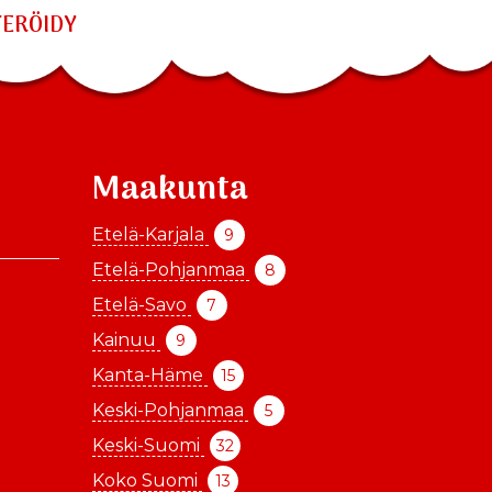
TERÖIDY
Maakunta
Etelä-Karjala
9
Etelä-Pohjanmaa
8
Etelä-Savo
7
Kainuu
9
Kanta-Häme
15
Keski-Pohjanmaa
5
Keski-Suomi
32
Koko Suomi
13