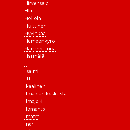
Hirvensalo
Hki
Hollola
Huittinen
Hyvinkää
Hämeenkyrö
Hämeenlinna
Härmälä
Ii
Iisalmi
Iitti
Ikaalinen
Ilmajoen keskusta
Ilmajoki
Ilomantsi
Imatra
Inari