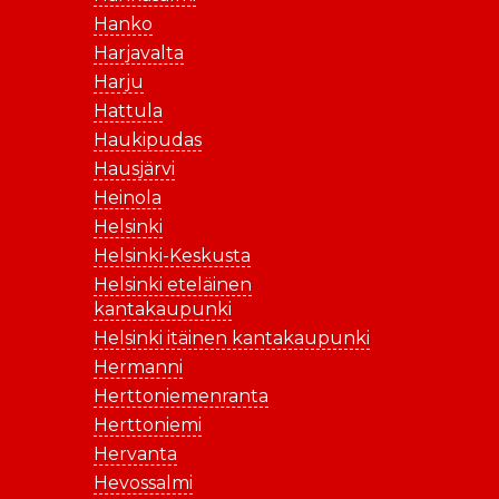
Hanko
Harjavalta
Harju
Hattula
Haukipudas
Hausjärvi
Heinola
Helsinki
Helsinki-Keskusta
Helsinki eteläinen
kantakaupunki
Helsinki itäinen kantakaupunki
Hermanni
Herttoniemenranta
Herttoniemi
Hervanta
Hevossalmi