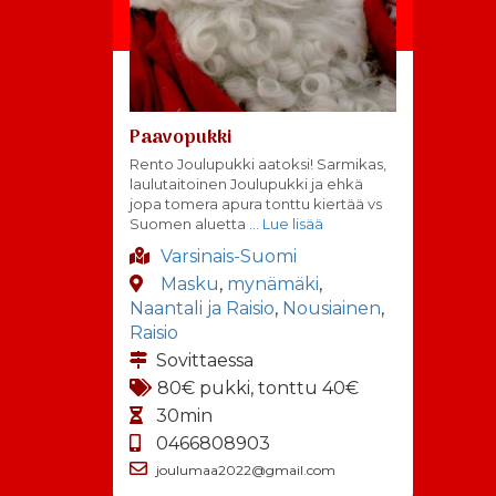
Paavopukki
Rento Joulupukki aatoksi! Sarmikas,
laulutaitoinen Joulupukki ja ehkä
jopa tomera apura tonttu kiertää vs
Suomen aluetta
… Lue lisää
Varsinais-Suomi
Masku
,
mynämäki
,
Naantali ja Raisio
,
Nousiainen
,
Raisio
Sovittaessa
80€ pukki, tonttu 40€
30min
0466808903
joulumaa2022@gmail.com