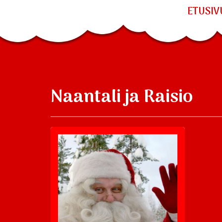
ETUSIV
Naantali ja Raisio