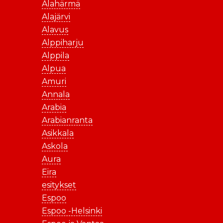
Alahärmä
Alajärvi
Alavus
Alppiharju
Alppila
Alpua
Amuri
Annala
Arabia
Arabianranta
Asikkala
Askola
Aura
Eira
esitykset
Espoo
Espoo -Helsinki