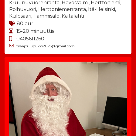
Kruunuvuorenranta, Hevossalmi, Herttoniemi,
Roihuvuori, Herttoniemenranta, Itä-Helsinki,
Kulosaari, Tammisalo, Kaitalahti
80 eur
15-20 minuuttia
0405611260
tilaajoulupukki2025@gmail.com