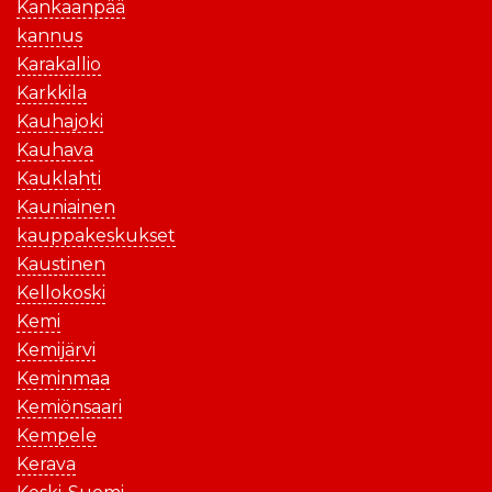
Kankaanpää
kannus
Karakallio
Karkkila
Kauhajoki
Kauhava
Kauklahti
Kauniainen
kauppakeskukset
Kaustinen
Kellokoski
Kemi
Kemijärvi
Keminmaa
Kemiönsaari
Kempele
Kerava