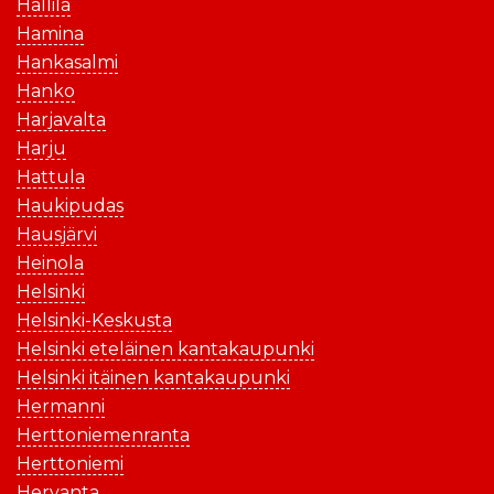
Hallila
Hamina
Hankasalmi
Hanko
Harjavalta
Harju
Hattula
Haukipudas
Hausjärvi
Heinola
Helsinki
Helsinki-Keskusta
Helsinki eteläinen kantakaupunki
Helsinki itäinen kantakaupunki
Hermanni
Herttoniemenranta
Herttoniemi
Hervanta