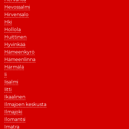
Hevossalmi
Hirvensalo
Hki
Hollola
Huittinen
Hyvinkää
Hämeenkyrö
Hämeenlinna
Härmälä
Ii
Iisalmi
Iitti
Ikaalinen
Ilmajoen keskusta
Ilmajoki
Ilomantsi
Imatra