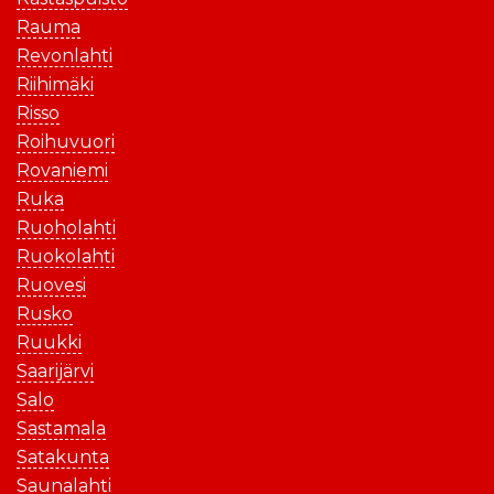
Rauma
Revonlahti
Riihimäki
Risso
Roihuvuori
Rovaniemi
Ruka
Ruoholahti
Ruokolahti
Ruovesi
Rusko
Ruukki
Saarijärvi
Salo
Sastamala
Satakunta
Saunalahti