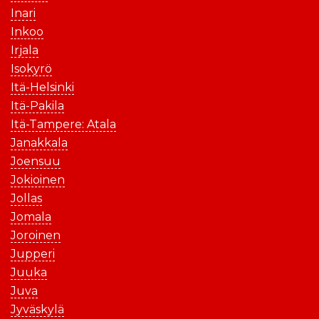
Inari
Inkoo
Irjala
Isokyrö
Itä-Helsinki
Itä-Pakila
Itä-Tampere: Atala
Janakkala
Joensuu
Jokioinen
Jollas
Jomala
Joroinen
Jupperi
Juuka
Juva
Jyväskylä