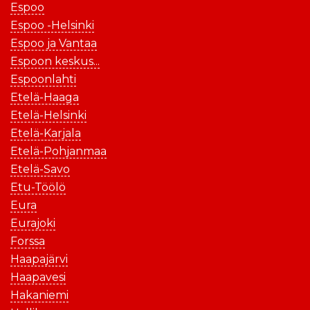
Espoo
Espoo -Helsinki
Espoo ja Vantaa
Espoon keskus...
Espoonlahti
Etelä-Haaga
Etelä-Helsinki
Etelä-Karjala
Etelä-Pohjanmaa
Etelä-Savo
Etu-Töölö
Eura
Eurajoki
Forssa
Haapajärvi
Haapavesi
Hakaniemi