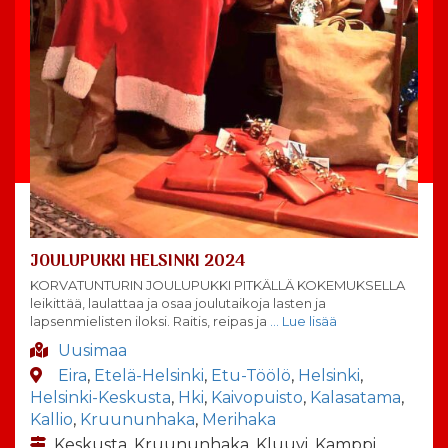
JOULUPUKKI HELSINKI 2024
KORVATUNTURIN JOULUPUKKI PITKÄLLÄ KOKEMUKSELLA
leikittää, laulattaa ja osaa joulutaikoja lasten ja
lapsenmielisten iloksi. Raitis, reipas ja
… Lue lisää
Uusimaa
Eira
,
Etelä-Helsinki
,
Etu-Töölö
,
Helsinki
,
Helsinki-Keskusta
,
Hki
,
Kaivopuisto
,
Kalasatama
,
Kallio
,
Kruununhaka
,
Merihaka
Keskusta, Kruununhaka, Kluuvi, Kamppi,