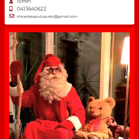
15min
0413640622
iihkaoikeajoulupukki@gmail.com