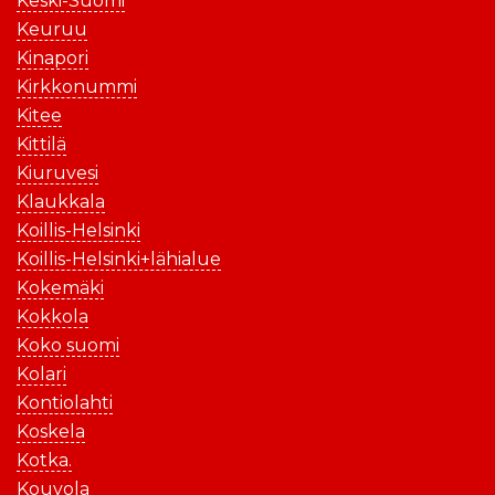
Keski-Suomi
Keuruu
Kinapori
Kirkkonummi
Kitee
Kittilä
Kiuruvesi
Klaukkala
Koillis-Helsinki
Koillis-Helsinki+lähialue
Kokemäki
Kokkola
Koko suomi
Kolari
Kontiolahti
Koskela
Kotka.
Kouvola