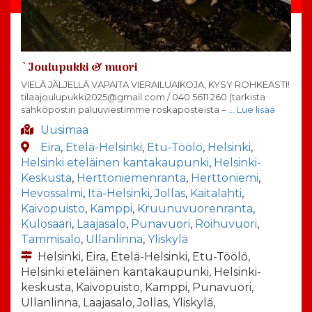
`Joulupukki & muori
VIELÄ JÄLJELLÄ VAPAITA VIERAILUAIKOJA, KYSY ROHKEASTI!
tilaajoulupukki2025@gmail.com / 040 5611 260 (tarkista
sähköpostin paluuviestimme roskaposteista –
… Lue lisää
Uusimaa
Eira
,
Etelä-Helsinki
,
Etu-Töölö
,
Helsinki
,
Helsinki eteläinen kantakaupunki
,
Helsinki-
Keskusta
,
Herttoniemenranta
,
Herttoniemi
,
Hevossalmi
,
Itä-Helsinki
,
Jollas
,
Kaitalahti
,
Kaivopuisto
,
Kamppi
,
Kruunuvuorenranta
,
Kulosaari
,
Laajasalo
,
Punavuori
,
Roihuvuori
,
Tammisalo
,
Ullanlinna
,
Yliskylä
Helsinki, Eira, Etelä-Helsinki, Etu-Töölö,
Helsinki eteläinen kantakaupunki, Helsinki-
keskusta, Kaivopuisto, Kamppi, Punavuori,
Ullanlinna, Laajasalo, Jollas, Yliskylä,