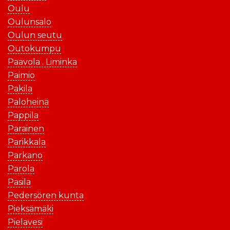
Oulu
Oulunsalo
Oulun seutu
Outokumpu
Paavola . Liminka
Paimio
Pakila
Paloheinä
Pappila
Parainen
Parikkala
Parkano
Parola
Pasila
Pedersören kunta
Pieksämäki
Pielavesi