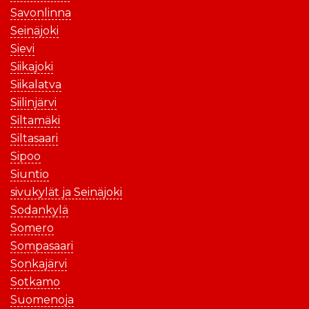
Savonlinna
Seinäjoki
Sievi
Siikajoki
Siikalatva
Siilinjärvi
Siltamäki
Siltasaari
Sipoo
Siuntio
sivukylät ja Seinäjoki
Sodankylä
Somero
Sompasaari
Sonkajärvi
Sotkamo
Suomenoja