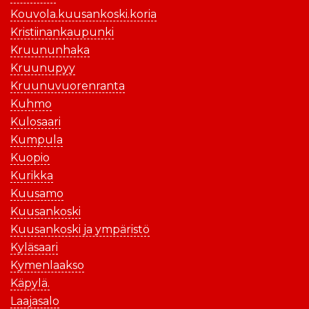
Kouvola.kuusankoski.koria
Kristiinankaupunki
Kruununhaka
Kruunupyy
Kruunuvuorenranta
Kuhmo
Kulosaari
Kumpula
Kuopio
Kurikka
Kuusamo
Kuusankoski
Kuusankoski ja ympäristö
Kyläsaari
Kymenlaakso
Käpylä.
Laajasalo