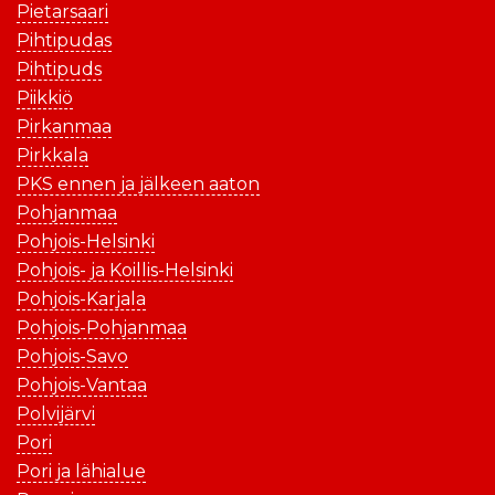
Pietarsaari
Pihtipudas
Pihtipuds
Piikkiö
Pirkanmaa
Pirkkala
PKS ennen ja jälkeen aaton
Pohjanmaa
Pohjois-Helsinki
Pohjois- ja Koillis-Helsinki
Pohjois-Karjala
Pohjois-Pohjanmaa
Pohjois-Savo
Pohjois-Vantaa
Polvijärvi
Pori
Pori ja lähialue