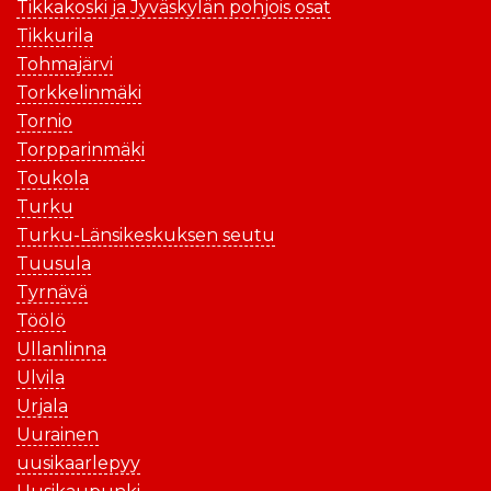
Tikkakoski ja Jyväskylän pohjois osat
Tikkurila
Tohmajärvi
Torkkelinmäki
Tornio
Torpparinmäki
Toukola
Turku
Turku-Länsikeskuksen seutu
Tuusula
Tyrnävä
Töölö
Ullanlinna
Ulvila
Urjala
Uurainen
uusikaarlepyy