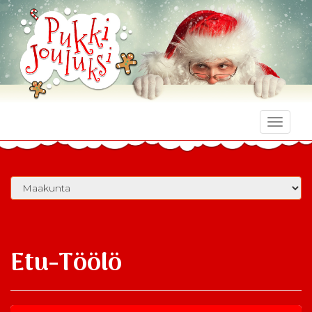
Toggle
naviga
Etu-Töölö