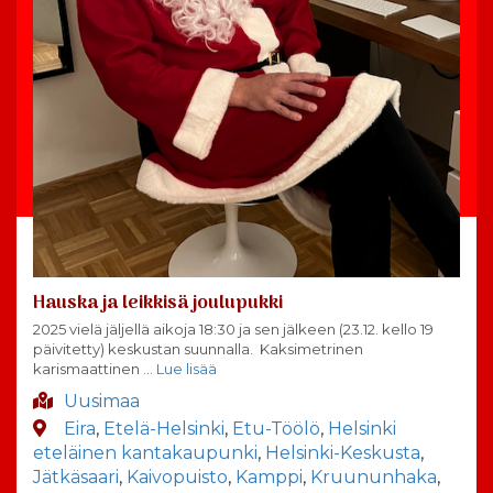
Hauska ja leikkisä joulupukki
2025 vielä jäljellä aikoja 18:30 ja sen jälkeen (23.12. kello 19
päivitetty) keskustan suunnalla. Kaksimetrinen
karismaattinen
… Lue lisää
Uusimaa
Eira
,
Etelä-Helsinki
,
Etu-Töölö
,
Helsinki
eteläinen kantakaupunki
,
Helsinki-Keskusta
,
Jätkäsaari
,
Kaivopuisto
,
Kamppi
,
Kruununhaka
,