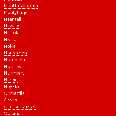
Mänttä-Vilppula
Mäntyharju
Naantali
Nakkila
Nastola
Nivala
Nokia
Nousiainen
Nummela
Nurmes
Nurmijärvi
Närpiö
Nöykkiö
Orimattila
Orivesi
ostoskeskukset
Oulainen