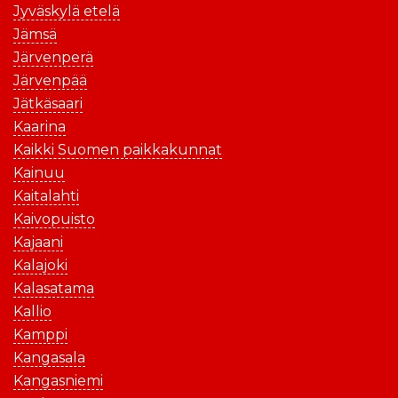
Jyväskylä etelä
Jämsä
Järvenperä
Järvenpää
Jätkäsaari
Kaarina
Kaikki Suomen paikkakunnat
Kainuu
Kaitalahti
Kaivopuisto
Kajaani
Kalajoki
Kalasatama
Kallio
Kamppi
Kangasala
Kangasniemi