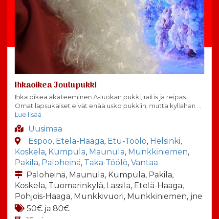
Ihkaoikea Joulupukki
Ihka oikea akateeminen A-luokan pukki, raitis ja reipas.
Omat lapsukaiset eivät enää usko pukkiin, mutta kyllähän
…
Lue lisää
Uusimaa
Espoo
,
Etelä-Haaga
,
Etu-Töölö
,
Helsinki
,
Koskela
,
Kumpula
,
Maunula
,
Munkkiniemen
,
Pakila
,
Paloheinä
,
Taka-Töölö
,
Vantaa
Paloheinä, Maunula, Kumpula, Pakila,
Koskela, Tuomarinkylä, Lassila, Etelä-Haaga,
Pohjois-Haaga, Munkkivuori, Munkkiniemen, jne
50€ ja 80€