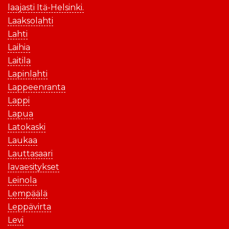
laajasti Itä-Helsinki.
Laaksolahti
Lahti
Laihia
Laitila
Lapinlahti
Lappeenranta
Lappi
Lapua
Latokaski
Laukaa
Lauttasaari
lavaesitykset
Leinola
Lempäälä
Leppävirta
Levi