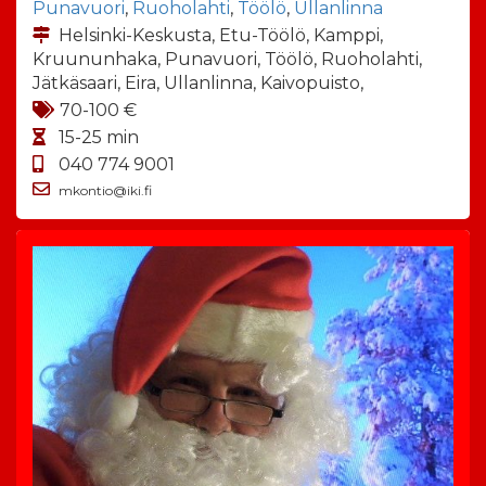
Punavuori
,
Ruoholahti
,
Töölö
,
Ullanlinna
Helsinki-Keskusta, Etu-Töölö, Kamppi,
Kruununhaka, Punavuori, Töölö, Ruoholahti,
Jätkäsaari, Eira, Ullanlinna, Kaivopuisto,
70-100 €
15-25 min
040 774 9001
mkontio@iki.fi