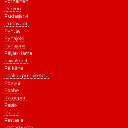
Pornainen
Porvoo
Pudasjärvi
Punavuori
Pyhtää
Pyhäjoki
Pyhäjärvi
Päijät-Häme
päiväkodit
Pälkäne
Pääkaupunkiseutu
Pöytyä
Raahe
Raasepori
Raisio
Ranua
Rastaala
Rastaspuisto