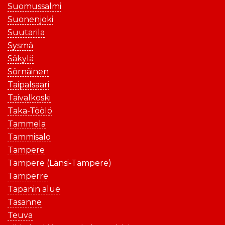
Suomussalmi
Suonenjoki
Suutarila
Sysmä
Säkylä
Sörnäinen
Taipalsaari
Taivalkoski
Taka-Töölö
Tammela
Tammisalo
Tampere
Tampere (Länsi-Tampere)
Tamperre
Tapanin alue
Tasanne
Teuva