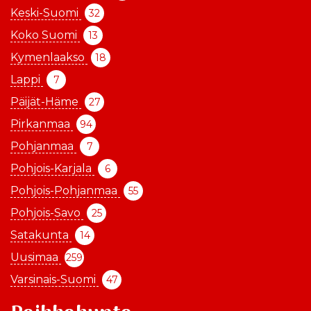
Keski-Suomi
32
Koko Suomi
13
Kymenlaakso
18
Lappi
7
Päijät-Häme
27
Pirkanmaa
94
Pohjanmaa
7
Pohjois-Karjala
6
Pohjois-Pohjanmaa
55
Pohjois-Savo
25
Satakunta
14
Uusimaa
259
Varsinais-Suomi
47