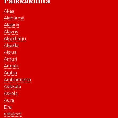
Paikkakunta
Akaa
Alahärmä
Alajärvi
Alavus
Alppiharju
Alppila
Alpua
Amuri
Annala
Arabia
Arabianranta
Asikkala
Askola
Aura
Eira
esitykset