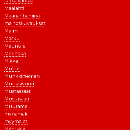
Länsi-Vantaa
Maalahti
Maarianhamina
mainoskuvaukset
Malmi
Masku
Maunula
Merihaka
Mikkeli
Muhos
Munkkiniemen
Munkkivuori
Mustaasaari
Mustasaari
Muurame
mynämäki
myymälät
Mäntsälä