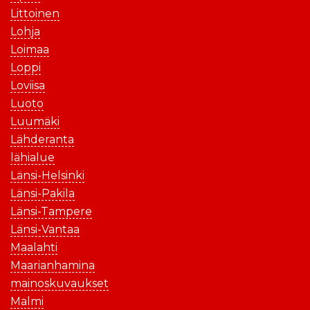
Littoinen
Lohja
Loimaa
Loppi
Loviisa
Luoto
Luumäki
Lähderanta
lähialue
Länsi-Helsinki
Länsi-Pakila
Länsi-Tampere
Länsi-Vantaa
Maalahti
Maarianhamina
mainoskuvaukset
Malmi