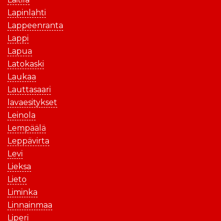
Lapinlahti
Lappeenranta
Lappi
Lapua
Latokaski
Laukaa
Lauttasaari
lavaesitykset
Leinola
Lempäälä
Leppävirta
Levi
Lieksa
Lieto
Liminka
Linnainmaa
Liperi