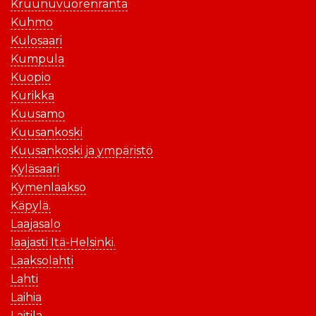
Kruunuvuorenranta
Kuhmo
Kulosaari
Kumpula
Kuopio
Kurikka
Kuusamo
Kuusankoski
Kuusankoski ja ympäristö
Kyläsaari
Kymenlaakso
Käpylä.
Laajasalo
laajasti Itä-Helsinki.
Laaksolahti
Lahti
Laihia
Laitila