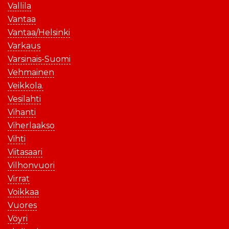
Vallila
Vantaa
Vantaa/Helsinki
Varkaus
Varsinais-Suomi
Vehmainen
Veikkola.
Vesilahti
Vihanti
Viherlaakso
Vihti
Viitasaari
Vilhonvuori
Virrat
Voikkaa
Vuores
Vöyri