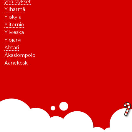
yhdistykset
Ylihärmä
Yliskylä
Ylitornio
Ylivieska
Ylöjärvi
Ähtäri
Äkäslompolo
Äänekoski