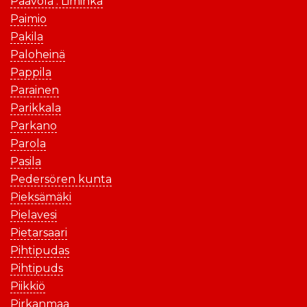
Paavola . Liminka
Paimio
Pakila
Paloheinä
Pappila
Parainen
Parikkala
Parkano
Parola
Pasila
Pedersören kunta
Pieksämäki
Pielavesi
Pietarsaari
Pihtipudas
Pihtipuds
Piikkiö
Pirkanmaa