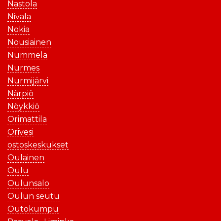
Nastola
Nivala
Nokia
Nousiainen
Nummela
Nurmes
Nurmijärvi
Närpiö
Nöykkiö
Orimattila
Orivesi
ostoskeskukset
Oulainen
Oulu
Oulunsalo
Oulun seutu
Outokumpu