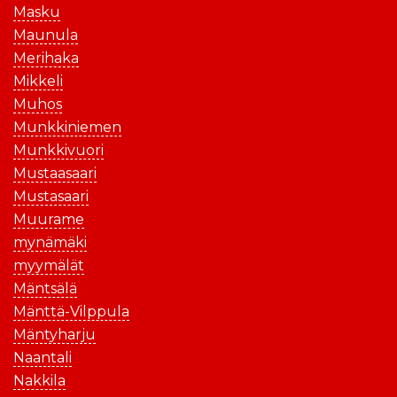
Masku
Maunula
Merihaka
Mikkeli
Muhos
Munkkiniemen
Munkkivuori
Mustaasaari
Mustasaari
Muurame
mynämäki
myymälät
Mäntsälä
Mänttä-Vilppula
Mäntyharju
Naantali
Nakkila