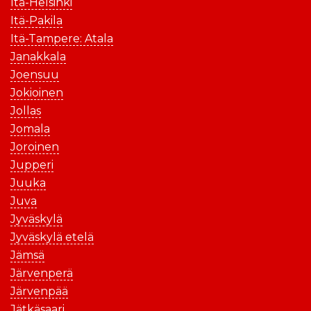
Itä-Helsinki
Itä-Pakila
Itä-Tampere: Atala
Janakkala
Joensuu
Jokioinen
Jollas
Jomala
Joroinen
Jupperi
Juuka
Juva
Jyväskylä
Jyväskylä etelä
Jämsä
Järvenperä
Järvenpää
Jätkäsaari