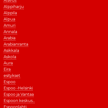
Alavus
Alppiharju
Alppila
Alpua
Amuri
Annala
Arabia
Arabianranta
Asikkala
Askola
Aura
Eira
esitykset
Espoo
Espoo -Helsinki
Espoo ja Vantaa
Espoon keskus...
Espoonlahti