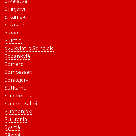
Siikalatva
Siilinjärvi
Siltamäki
Siltasaari
Sipoo
Siuntio
sivukylät ja Seinäjoki
Sodankylä
Somero
Sompasaari
Sonkajärvi
Sotkamo
Suomenoja
Suomussalmi
Suonenjoki
Suutarila
Sysmä
Säkylä