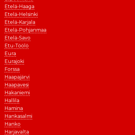
Etelä-Haaga
Etelä-Helsinki
Etelä-Karjala
Etelä-Pohjanmaa
Etelä-Savo
Etu-Töölö
Eura
Eurajoki
Forssa
Haapajärvi
Haapavesi
Hakaniemi
Hallila
Hamina
Hankasalmi
Hanko
Harjavalta