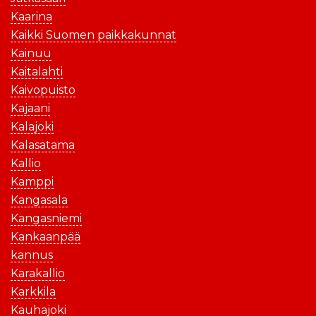
Kaarina
Kaikki Suomen paikkakunnat
Kainuu
Kaitalahti
Kaivopuisto
Kajaani
Kalajoki
Kalasatama
Kallio
Kamppi
Kangasala
Kangasniemi
Kankaanpää
kannus
Karakallio
Karkkila
Kauhajoki