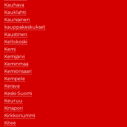
Kauhava
Kauklahti
Kauniainen
kauppakeskukset
Kaustinen
Kellokoski
Kemi
Kemijärvi
Keminmaa
Kemiönsaari
Kempele
Kerava
Keski-Suomi
Keuruu
Kinapori
Kirkkonummi
Kitee