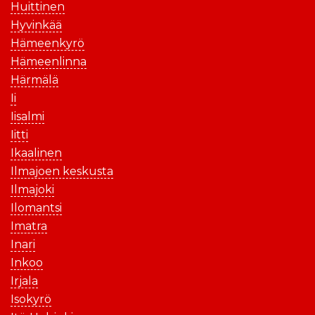
Huittinen
Hyvinkää
Hämeenkyrö
Hämeenlinna
Härmälä
Ii
Iisalmi
Iitti
Ikaalinen
Ilmajoen keskusta
Ilmajoki
Ilomantsi
Imatra
Inari
Inkoo
Irjala
Isokyrö