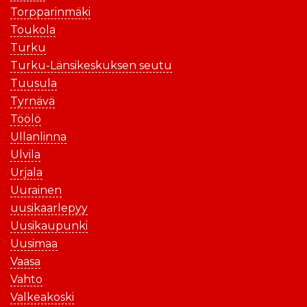
Torpparinmäki
Toukola
Turku
Turku-Länsikeskuksen seutu
Tuusula
Tyrnävä
Töölö
Ullanlinna
Ulvila
Urjala
Uurainen
uusikaarlepyy
Uusikaupunki
Uusimaa
Vaasa
Vahto
Valkeakoski