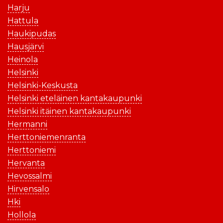
Harju
Hattula
Haukipudas
Hausjärvi
Heinola
Helsinki
Helsinki-Keskusta
Helsinki eteläinen kantakaupunki
Helsinki itäinen kantakaupunki
Hermanni
Herttoniemenranta
Herttoniemi
Hervanta
Hevossalmi
Hirvensalo
Hki
Hollola