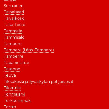
Sörnäinen
Taipalsaari
Taivalkoski
Taka-Töölö
Tammela
Tammisalo
Tampere
Tampere (Länsi-Tampere)
Tamperre
Tapanin alue
Tasanne
Teuva
Tikkakoski ja Jyväskylän pohjois osat
Tikkurila
Tohmajärvi
Torkkelinmäki
Tornio