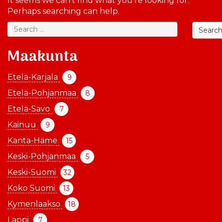
It seems we can’t find what you’re looking for.
Perhaps searching can help.
Searc
Maakunta
Etelä-Karjala
9
Etelä-Pohjanmaa
8
Etelä-Savo
7
Kainuu
9
Kanta-Häme
15
Keski-Pohjanmaa
5
Keski-Suomi
32
Koko Suomi
13
Kymenlaakso
18
Lappi
7