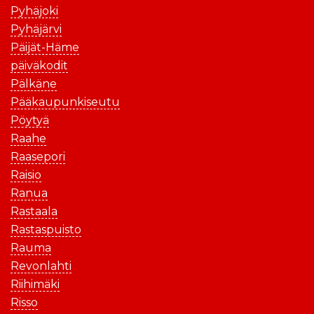
Pyhäjoki
Pyhäjärvi
Päijät-Häme
päiväkodit
Pälkäne
Pääkaupunkiseutu
Pöytyä
Raahe
Raasepori
Raisio
Ranua
Rastaala
Rastaspuisto
Rauma
Revonlahti
Riihimäki
Risso