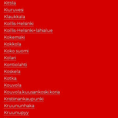
Kittilä
Kiuruvesi
Klaukkala
Koillis-Helsinki
Koillis-Helsinki+lähialue
Kokemäki
Kokkola
Koko suomi
Kolari
Kontiolahti
Koskela
Kotka.
Kouvola
Kouvola.kuusankoski.koria
Kristiinankaupunki
Kruununhaka
Kruunupyy