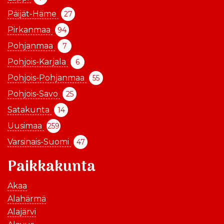
Päijät-Häme
27
Pirkanmaa
94
Pohjanmaa
7
Pohjois-Karjala
6
Pohjois-Pohjanmaa
55
Pohjois-Savo
25
Satakunta
14
Uusimaa
259
Varsinais-Suomi
47
Paikkakunta
Akaa
Alahärmä
Alajärvi