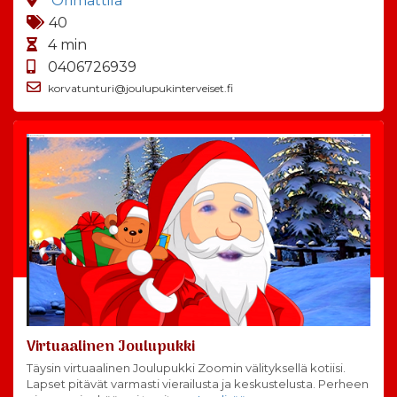
Orimattila
40
4 min
0406726939
korvatunturi@joulupukinterveiset.fi
Virtuaalinen Joulupukki
Täysin virtuaalinen Joulupukki Zoomin välityksellä kotiisi.
Lapset pitävät varmasti vierailusta ja keskustelusta. Perheen