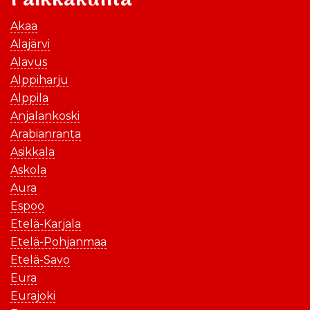
Paikkakunta
Akaa
Alajärvi
Alavus
Alppiharju
Alppila
Anjalankoski
Arabianranta
Asikkala
Askola
Aura
Espoo
Etelä-Karjala
Etelä-Pohjanmaa
Etelä-Savo
Eura
Eurajoki