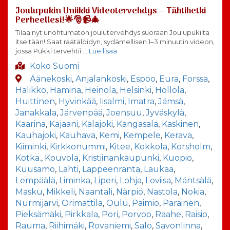
Joulupukin Uniikki Videotervehdys – Tähtihetki
Perheellesi!🌟🎅📹🎄
Tilaa nyt unohtumaton joulutervehdys suoraan Joulupukilta
itseltään! Saat räätälöidyn, sydämellisen 1–3 minuutin videon,
jossa Pukki tervehtii
… Lue lisää
Koko Suomi
Äänekoski
,
Anjalankoski
,
Espoo
,
Eura
,
Forssa
,
Halikko
,
Hamina
,
Heinola
,
Helsinki
,
Hollola
,
Huittinen
,
Hyvinkää
,
Iisalmi
,
Imatra
,
Jämsä
,
Janakkala
,
Järvenpää
,
Joensuu
,
Jyväskylä
,
Kaarina
,
Kajaani
,
Kalajoki
,
Kangasala
,
Kaskinen
,
Kauhajoki
,
Kauhava
,
Kemi
,
Kempele
,
Kerava
,
Kiiminki
,
Kirkkonummi
,
Kitee
,
Kokkola
,
Korsholm
,
Kotka.
,
Kouvola
,
Kristiinankaupunki
,
Kuopio
,
Kuusamo
,
Lahti
,
Lappeenranta
,
Laukaa
,
Lempäälä
,
Liminka
,
Liperi
,
Lohja
,
Loviisa
,
Mäntsälä
,
Masku
,
Mikkeli
,
Naantali
,
Närpiö
,
Nastola
,
Nokia
,
Nurmijärvi
,
Orimattila
,
Oulu
,
Paimio
,
Parainen
,
Pieksämäki
,
Pirkkala
,
Pori
,
Porvoo
,
Raahe
,
Raisio
,
Rauma
,
Riihimäki
,
Rovaniemi
,
Salo
,
Savonlinna
,