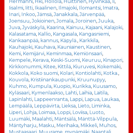
Hermanni
,
Hki
,
Hollola
,
Huittinen
,
Hyvinkää
,
Ii
,
Iisalmi
,
Iitti
,
Ikaalinen
,
Ilmajoki
,
Ilomantsi
,
Imatra
,
Inari
,
Inkoo
,
Jämsä
,
Janakkala
,
Järvenpää
,
Joensuu
,
Jokioinen
,
Jomala
,
Joroinen
,
Juuka
,
Juva
,
Jyväskylä
,
Kaarina
,
Kainuu
,
Kajaani
,
Kalajoki
,
Kalasatama
,
Kallio
,
Kangasala
,
Kangasniemi
,
Kankaanpää
,
kannus
,
Käpylä.
,
Karkkila
,
Kauhajoki
,
Kauhava
,
Kauniainen
,
Kaustinen
,
Kemi
,
Kemijärvi
,
Keminmaa
,
Kemiönsaari
,
Kempele
,
Kerava
,
Keski-Suomi
,
Keuruu
,
Kinapori
,
Kirkkonummi
,
Kitee
,
Kittilä
,
Kiuruvesi
,
Kokemäki
,
Kokkola
,
Koko suomi
,
Kolari
,
Kontiolahti
,
Kotka.
,
Kouvola
,
Kristiinankaupunki
,
Kruunupyy
,
Kuhmo
,
Kumpula
,
Kuopio
,
Kurikka
,
Kuusamo
,
Kyläsaari
,
Kymenlaakso
,
Lahti
,
Laihia
,
Laitila
,
Lapinlahti
,
Lappeenranta
,
Lappi
,
Lapua
,
Laukaa
,
Lempäälä
,
Leppävirta
,
Lieksa
,
Lieto
,
Liminka
,
Liperi
,
Lohja
,
Loimaa
,
Loppi
,
Loviisa
,
Luoto
,
Luumäki
,
Maalahti
,
Mäntsälä
,
Mänttä-Vilppula
,
Mäntyharju
,
Masku
,
Merihaka
,
Mikkeli
,
Muhos
,
Mustaasaari
,
Muurame
,
mynämäki
,
Naantali
,