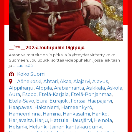
__”**__2025:Joulupukin Digipaja
Aaton valmistelut on jo pitkällä ja yhteydet viritetty koko
Suomeen. Joulupukki soittaa videopuhelun, jossa leikitään
ja
… Lue lisää
Koko Suomi
Äänekoski
,
Ähtäri
,
Akaa
,
Alajärvi
,
Alavus
,
Alppiharju
,
Alppila
,
Arabianranta
,
Asikkala
,
Askola
,
Aura
,
Espoo
,
Etelä-Karjala
,
Etelä-Pohjanmaa
,
Etelä-Savo
,
Eura
,
Eurajoki
,
Forssa
,
Haapajärvi
,
Haapavesi
,
Hakaniemi
,
Hämeenkyrö
,
Hämeenlinna
,
Hamina
,
Hankasalmi
,
Hanko
,
Harjavalta
,
Harju
,
Hattula
,
Hausjärvi
,
Heinola
,
Helsinki
,
Helsinki itäinen kantakaupunki
,