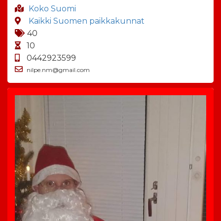
Koko Suomi
Kaikki Suomen paikkakunnat
40
10
0442923599
nilpe.nm@gmail.com