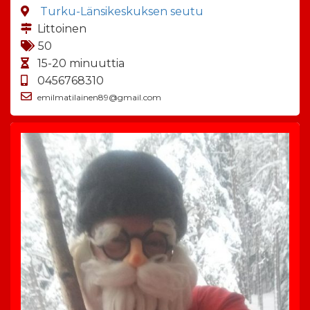
Turku-Länsikeskuksen seutu
Littoinen
50
15-20 minuuttia
0456768310
emilmatilainen89@gmail.com