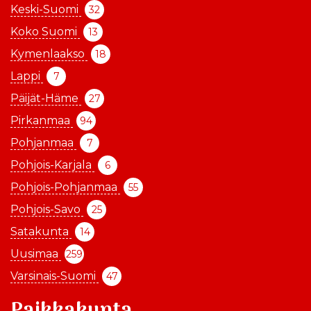
Keski-Suomi
32
Koko Suomi
13
Kymenlaakso
18
Lappi
7
Päijät-Häme
27
Pirkanmaa
94
Pohjanmaa
7
Pohjois-Karjala
6
Pohjois-Pohjanmaa
55
Pohjois-Savo
25
Satakunta
14
Uusimaa
259
Varsinais-Suomi
47