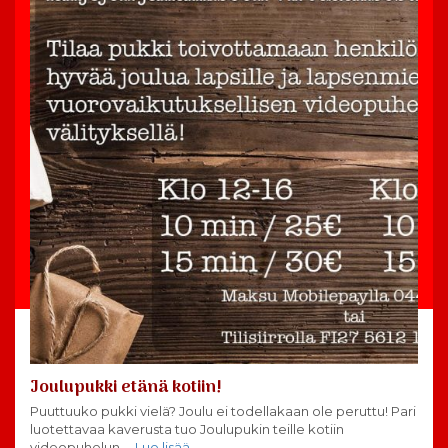
Joulupukki etänä kotiin!
Puuttuuko pukki vielä? Joulu ei todellakaan ole peruttu! Pari
luotettavaa kaverusta tuo Joulupukin teille kotiin
videopuhelun
… Lue lisää