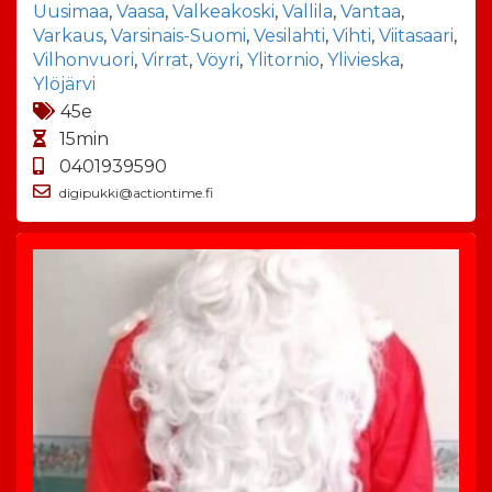
Uusimaa
,
Vaasa
,
Valkeakoski
,
Vallila
,
Vantaa
,
Varkaus
,
Varsinais-Suomi
,
Vesilahti
,
Vihti
,
Viitasaari
,
Vilhonvuori
,
Virrat
,
Vöyri
,
Ylitornio
,
Ylivieska
,
Ylöjärvi
45e
15min
0401939590
digipukki@actiontime.fi