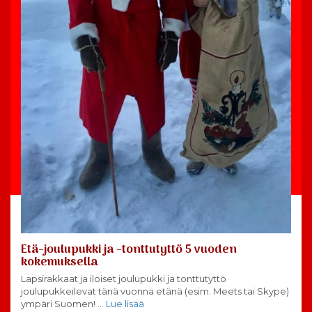
Etä-joulupukki ja -tonttutyttö 5 vuoden
kokemuksella
Lapsirakkaat ja iloiset joulupukki ja tonttutyttö
joulupukkeilevat tänä vuonna etänä (esim. Meets tai Skype)
ympäri Suomen!
… Lue lisää