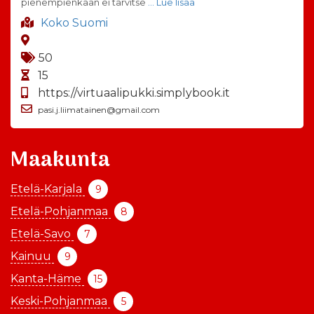
pienempienkään ei tarvitse
… Lue lisää
Koko Suomi
50
15
https://virtuaalipukki.simplybook.it
pasi.j.liimatainen@gmail.com
Maakunta
Etelä-Karjala
9
Etelä-Pohjanmaa
8
Etelä-Savo
7
Kainuu
9
Kanta-Häme
15
Keski-Pohjanmaa
5