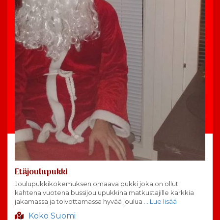
Etäjoulupukki
Joulupukkikokemuksen omaava pukki joka on ollut
kahtena vuotena bussijoulupukkina matkustajille karkkia
jakamassa ja toivottamassa hyvää joulua
… Lue lisää
Koko Suomi