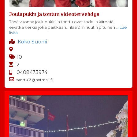
Joulupukin ja tontun videotervehdys
Tänä vuonna joulupukki ja tonttu ovat todella kiireisiä
eivätkä kerkiä joka paikkaan. Tilaa 2 minuutin pituinen
… Lue
lisää
Koko Suomi
10
2
0408473974
santtu13@hotmail.fi