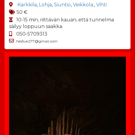
Karkkila
,
Lohja
,
Siuntio
,
Veikkola.
,
Vihti
50 €
10-15 min, riittävän kauan, että tunnelma
säilyy loppuun saakka.
050-5709313
hes5uk277@gmail.com