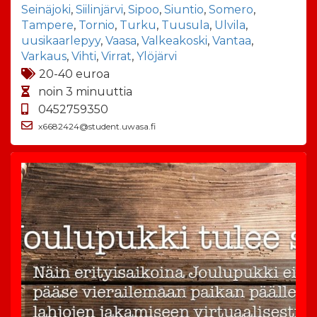
Seinäjoki
,
Siilinjärvi
,
Sipoo
,
Siuntio
,
Somero
,
Tampere
,
Tornio
,
Turku
,
Tuusula
,
Ulvila
,
uusikaarlepyy
,
Vaasa
,
Valkeakoski
,
Vantaa
,
Varkaus
,
Vihti
,
Virrat
,
Ylöjärvi
20-40 euroa
noin 3 minuuttia
0452759350
x6682424@student.uwasa.fi