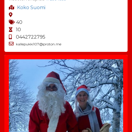
Koko Suomi
40
10
0442722795
kallepukki107@proton.me