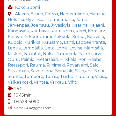
Koko Suomi
Alavus
,
Espoo
,
Forssa
,
Hämeenlinna
,
Hamina
,
Helsinki
,
Hyvinkää
,
Iisalmi
,
Imatra
,
Jämsä
,
Järvenpää
,
Joensuu
,
Jyväskylä
,
Kaarina
,
Kajaani
,
Kangasala
,
Kauhava
,
Kauniainen
,
Kemi
,
Kemjärvi
,
Kerava
,
Kirkkonummi
,
Kokkola
,
Kotka.
,
Kouvola
,
Kuopio
,
Kurikka
,
Kuusamo
,
Lahti
,
Lappeenranta
,
Lapua
,
Lempäälä
,
Lieto
,
Lohja
,
Loviisa
,
Mäntsälä
,
Mikkeli
,
Naantali
,
Nokia
,
Nummela
,
Nurmijärvi
,
Oulu
,
Paimio
,
Pietarsaari
,
Pirkkala
,
Pori
,
Raahe
,
Raasepori
,
Rauma
,
Riihimäki
,
Rovaniemi
,
Salo
,
Sastamala
,
Savonlinna
,
Seinäjoki
,
Siilinjärvi
,
Sipoo
,
Siuntio
,
Tampere
,
Tornio
,
Turku
,
Tuusula
,
Vaasa
,
Valkeakoski
,
Vantaa
,
Varkaus
,
Vihti
25€
10-15min
0442915090
elismakkula@gmail.com