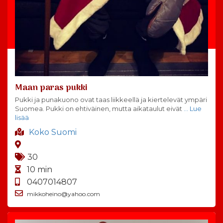
Maan paras pukki
Pukki ja punakuono ovat taas liikkeellä ja kiertelevät ympäri
Suomea. Pukki on ehtiväinen, mutta aikataulut eivät
… Lue
lisää
Koko Suomi
30
10 min
0407014807
mikkoheino@yahoo.com