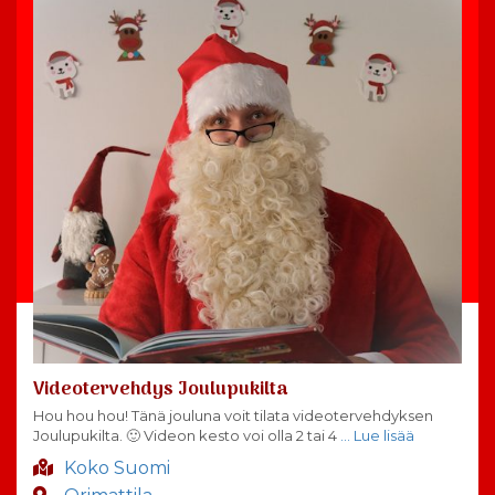
Videotervehdys Joulupukilta
Hou hou hou! Tänä jouluna voit tilata videotervehdyksen
Joulupukilta. 🙂 Videon kesto voi olla 2 tai 4
… Lue lisää
Koko Suomi