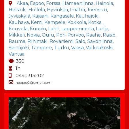
Akaa
,
Espoo
,
Forssa
,
Hämeenlinna
,
Heinola
,
Helsinki
,
Hollola
,
Hyvinkää
,
Imatra
,
Joensuu
,
Jyväskylä
,
Kajaani
,
Kangasala
,
Kauhajoki
,
Kauhava
,
Kemi
,
Kempele
,
Kokkola
,
Kotka.
,
Kouvola
,
Kuopio
,
Lahti
,
Lappeenranta
,
Lohja
,
Mikkeli
,
Nokia
,
Oulu
,
Pori
,
Porvoo
,
Raahe
,
Raisio
,
Rauma
,
Riihimäki
,
Rovaniemi
,
Salo
,
Savonlinna
,
Seinäjoki
,
Tampere
,
Turku
,
Vaasa
,
Valkeakoski
,
Vantaa
350
1h
0440313202
hoopee2@gmail.com