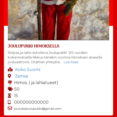
JOULUPUKKI HIMOKSELLA
Reipas ja raitis autoileva Joulupukki 120 vuoden
kokemuksella liikkuu tänäkin vuonna Himoksen alueella
jouluaattona. Otathan yhteyttä
… Lue lisää
Koko Suomi
Jämsä
Himos. ( ja lähialueet)
50
15
000000000000
jouluksijoulupukki@gmail.com