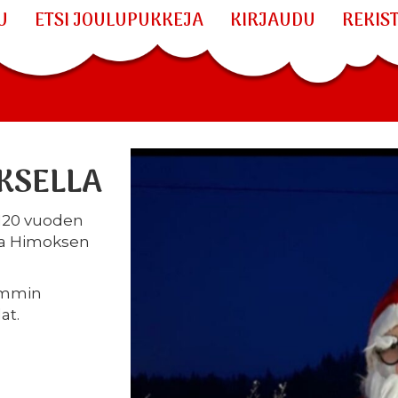
U
ETSI JOULUPUKKEJA
KIRJAUDU
REKIS
KSELLA
i 120 vuoden
na Himoksen
kemmin
at.