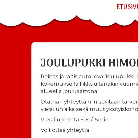
ETUSIV
JOULUPUKKI HIMO
Reipas ja raitis autoileva Joulupukk
kokemuksella liikkuu tänäkin vuon
alueella jouluaattona.
Otathan yhteyttä niin sovitaan tar
vierailun aika sekä muut yksityiskohd
Vierailun hinta 50€/15min
Voit ottaa yhteyttä