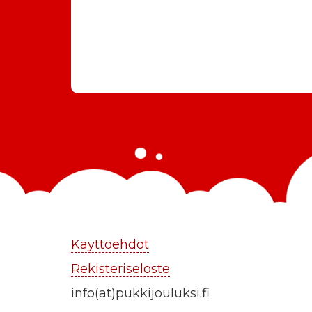
Käyttöehdot
Rekisteriseloste
info(at)pukkijouluksi.fi