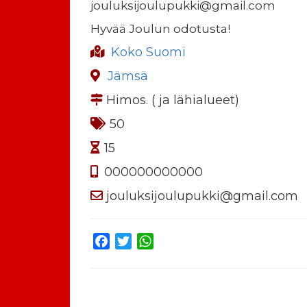
jouluksijoulupukki@gmail.com
Hyvää Joulun odotusta!
Koko Suomi
Jämsä
Himos. ( ja lähialueet)
50
15
000000000000
jouluksijoulupukki@gmail.com
Facebook
Twitter
WhatsApp