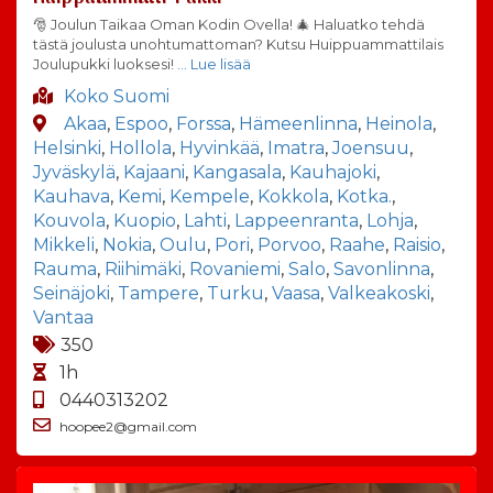
🎅 Joulun Taikaa Oman Kodin Ovella! 🎄 Haluatko tehdä
tästä joulusta unohtumattoman? Kutsu Huippuammattilais
Joulupukki luoksesi!
… Lue lisää
Koko Suomi
Akaa
,
Espoo
,
Forssa
,
Hämeenlinna
,
Heinola
,
Helsinki
,
Hollola
,
Hyvinkää
,
Imatra
,
Joensuu
,
Jyväskylä
,
Kajaani
,
Kangasala
,
Kauhajoki
,
Kauhava
,
Kemi
,
Kempele
,
Kokkola
,
Kotka.
,
Kouvola
,
Kuopio
,
Lahti
,
Lappeenranta
,
Lohja
,
Mikkeli
,
Nokia
,
Oulu
,
Pori
,
Porvoo
,
Raahe
,
Raisio
,
Rauma
,
Riihimäki
,
Rovaniemi
,
Salo
,
Savonlinna
,
Seinäjoki
,
Tampere
,
Turku
,
Vaasa
,
Valkeakoski
,
Vantaa
350
1h
0440313202
hoopee2@gmail.com