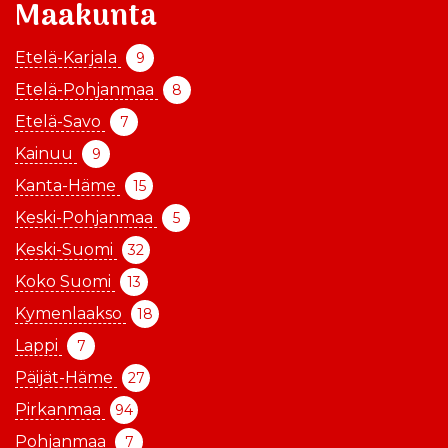
Maakunta
Etelä-Karjala
9
Etelä-Pohjanmaa
8
Etelä-Savo
7
Kainuu
9
Kanta-Häme
15
Keski-Pohjanmaa
5
Keski-Suomi
32
Koko Suomi
13
Kymenlaakso
18
Lappi
7
Päijät-Häme
27
Pirkanmaa
94
Pohjanmaa
7