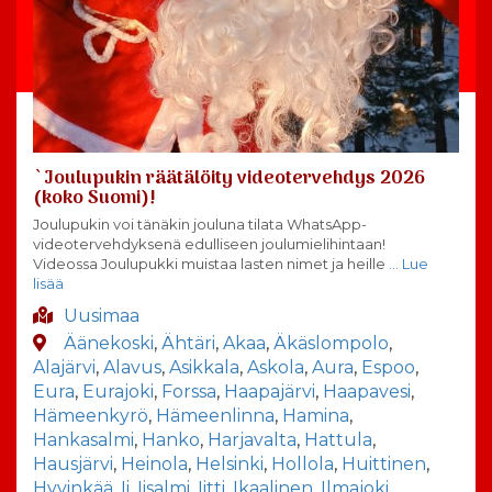
`Joulupukin räätälöity videotervehdys 2026
(koko Suomi)!
Joulupukin voi tänäkin jouluna tilata WhatsApp-
videotervehdyksenä edulliseen joulumielihintaan!
Videossa Joulupukki muistaa lasten nimet ja heille
… Lue
lisää
Uusimaa
Äänekoski
,
Ähtäri
,
Akaa
,
Äkäslompolo
,
Alajärvi
,
Alavus
,
Asikkala
,
Askola
,
Aura
,
Espoo
,
Eura
,
Eurajoki
,
Forssa
,
Haapajärvi
,
Haapavesi
,
Hämeenkyrö
,
Hämeenlinna
,
Hamina
,
Hankasalmi
,
Hanko
,
Harjavalta
,
Hattula
,
Hausjärvi
,
Heinola
,
Helsinki
,
Hollola
,
Huittinen
,
Hyvinkää
,
Ii
,
Iisalmi
,
Iitti
,
Ikaalinen
,
Ilmajoki
,