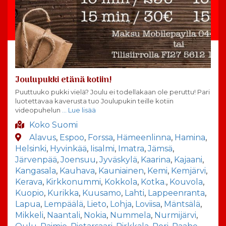
Joulupukki etänä kotiin!
Puuttuuko pukki vielä? Joulu ei todellakaan ole peruttu! Pari
luotettavaa kaverusta tuo Joulupukin teille kotiin
videopuhelun
… Lue lisää
Koko Suomi
Alavus
,
Espoo
,
Forssa
,
Hämeenlinna
,
Hamina
,
Helsinki
,
Hyvinkää
,
Iisalmi
,
Imatra
,
Jämsä
,
Järvenpää
,
Joensuu
,
Jyväskylä
,
Kaarina
,
Kajaani
,
Kangasala
,
Kauhava
,
Kauniainen
,
Kemi
,
Kemjärvi
,
Kerava
,
Kirkkonummi
,
Kokkola
,
Kotka.
,
Kouvola
,
Kuopio
,
Kurikka
,
Kuusamo
,
Lahti
,
Lappeenranta
,
Lapua
,
Lempäälä
,
Lieto
,
Lohja
,
Loviisa
,
Mäntsälä
,
Mikkeli
,
Naantali
,
Nokia
,
Nummela
,
Nurmijärvi
,