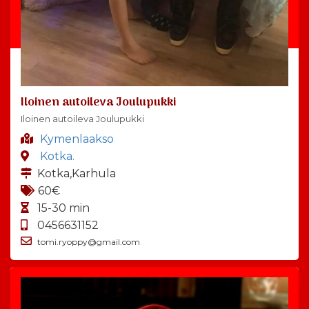
Iloinen autoileva Joulupukki
Iloinen autoileva Joulupukki
Kymenlaakso
Kotka.
Kotka,Karhula
60€
15-30 min
0456631152
tomi.ryoppy@gmail.com