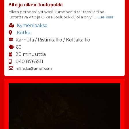
Aito ja oikea Joulupukki
Yllätä perheesi, ystäväsi, kumppanisi tai itsesi ja tilaa
luotettava Aito ja Oikea Joulupukki, jolla on yli
… Lue lisää
Kymenlaakso
Kotka.
Karhula / Ristinkallio / Keltakallio
60
20 minuuttia
040 8765511
hifi.jaska@gmail.com