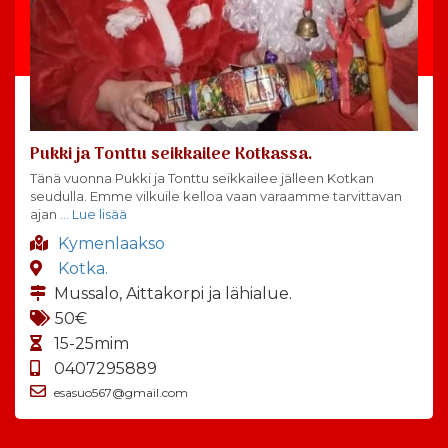
Pukki ja Tonttu seikkailee Kotkassa.
Tänä vuonna Pukki ja Tonttu seikkailee jälleen Kotkan
seudulla. Emme vilkuile kelloa vaan varaamme tarvittavan
ajan
… Lue lisää
Kymenlaakso
Kotka.
Mussalo, Aittakorpi ja lähialue.
50€
15-25mim
0407295889
esasuo567@gmail.com