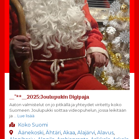
__”**__2025:Joulupukin Digipaja
Aaton valmistelut on jo pitkällä ja yhteydet viritetty koko
Suomeen. Joulupukki soittaa videopuhelun, jossa leikitään
ja
… Lue lisää
Koko Suomi
Äänekoski
,
Ähtäri
,
Akaa
,
Alajärvi
,
Alavus
,