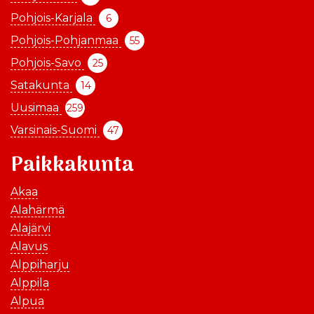
Pohjois-Karjala
6
Pohjois-Pohjanmaa
55
Pohjois-Savo
25
Satakunta
14
Uusimaa
259
Varsinais-Suomi
47
Paikkakunta
Akaa
Alahärmä
Alajärvi
Alavus
Alppiharju
Alppila
Alpua