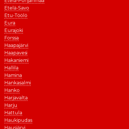
Etelä-Pohjanmaa
Etelä-Savo
Etu-Töölö
Eura
Eurajoki
Forssa
Haapajärvi
Haapavesi
Hakaniemi
Hallila
Hamina
Hankasalmi
Hanko
Harjavalta
Harju
Hattula
Haukipudas
Hausjärvi