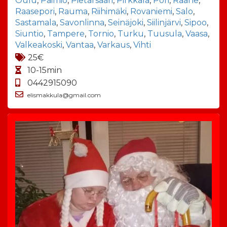
Oulu
,
Paimio
,
Pietarsaari
,
Pirkkala
,
Pori
,
Raahe
,
Raasepori
,
Rauma
,
Riihimäki
,
Rovaniemi
,
Salo
,
Sastamala
,
Savonlinna
,
Seinäjoki
,
Siilinjärvi
,
Sipoo
,
Siuntio
,
Tampere
,
Tornio
,
Turku
,
Tuusula
,
Vaasa
,
Valkeakoski
,
Vantaa
,
Varkaus
,
Vihti
25€
10-15min
0442915090
elismakkula@gmail.com