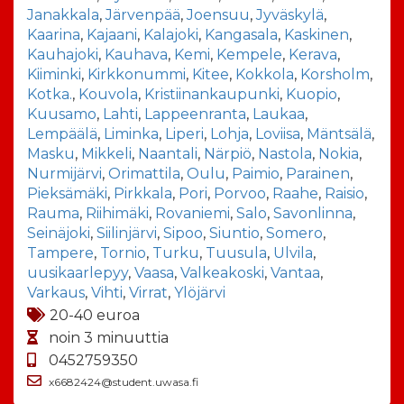
Janakkala
,
Järvenpää
,
Joensuu
,
Jyväskylä
,
Kaarina
,
Kajaani
,
Kalajoki
,
Kangasala
,
Kaskinen
,
Kauhajoki
,
Kauhava
,
Kemi
,
Kempele
,
Kerava
,
Kiiminki
,
Kirkkonummi
,
Kitee
,
Kokkola
,
Korsholm
,
Kotka.
,
Kouvola
,
Kristiinankaupunki
,
Kuopio
,
Kuusamo
,
Lahti
,
Lappeenranta
,
Laukaa
,
Lempäälä
,
Liminka
,
Liperi
,
Lohja
,
Loviisa
,
Mäntsälä
,
Masku
,
Mikkeli
,
Naantali
,
Närpiö
,
Nastola
,
Nokia
,
Nurmijärvi
,
Orimattila
,
Oulu
,
Paimio
,
Parainen
,
Pieksämäki
,
Pirkkala
,
Pori
,
Porvoo
,
Raahe
,
Raisio
,
Rauma
,
Riihimäki
,
Rovaniemi
,
Salo
,
Savonlinna
,
Seinäjoki
,
Siilinjärvi
,
Sipoo
,
Siuntio
,
Somero
,
Tampere
,
Tornio
,
Turku
,
Tuusula
,
Ulvila
,
uusikaarlepyy
,
Vaasa
,
Valkeakoski
,
Vantaa
,
Varkaus
,
Vihti
,
Virrat
,
Ylöjärvi
20-40 euroa
noin 3 minuuttia
0452759350
x6682424@student.uwasa.fi