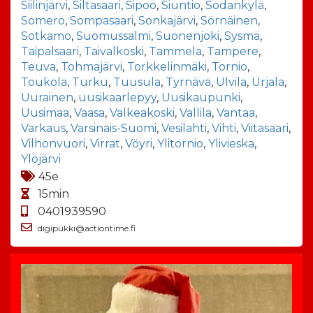
Siilinjärvi
,
Siltasaari
,
Sipoo
,
Siuntio
,
Sodankylä
,
Somero
,
Sompasaari
,
Sonkajärvi
,
Sörnäinen
,
Sotkamo
,
Suomussalmi
,
Suonenjoki
,
Sysmä
,
Taipalsaari
,
Taivalkoski
,
Tammela
,
Tampere
,
Teuva
,
Tohmajärvi
,
Torkkelinmäki
,
Tornio
,
Toukola
,
Turku
,
Tuusula
,
Tyrnävä
,
Ulvila
,
Urjala
,
Uurainen
,
uusikaarlepyy
,
Uusikaupunki
,
Uusimaa
,
Vaasa
,
Valkeakoski
,
Vallila
,
Vantaa
,
Varkaus
,
Varsinais-Suomi
,
Vesilahti
,
Vihti
,
Viitasaari
,
Vilhonvuori
,
Virrat
,
Vöyri
,
Ylitornio
,
Ylivieska
,
Ylöjärvi
45e
15min
0401939590
digipukki@actiontime.fi