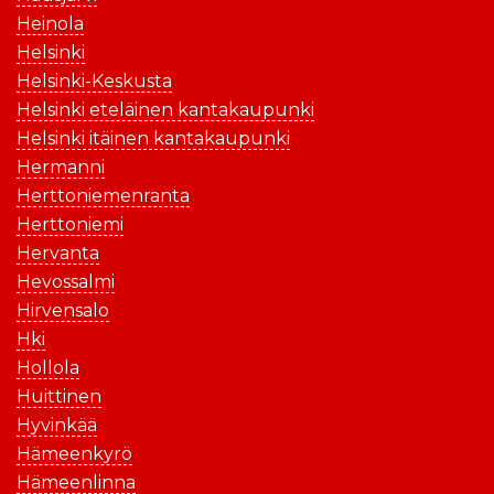
Heinola
Helsinki
Helsinki-Keskusta
Helsinki eteläinen kantakaupunki
Helsinki itäinen kantakaupunki
Hermanni
Herttoniemenranta
Herttoniemi
Hervanta
Hevossalmi
Hirvensalo
Hki
Hollola
Huittinen
Hyvinkää
Hämeenkyrö
Hämeenlinna