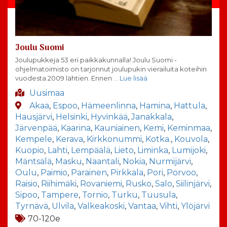
Joulu Suomi
Joulupukkeja 53 eri paikkakunnalla! Joulu Suomi -
ohjelmatoimisto on tarjonnut joulupukin vierailuita koteihin
vuodesta 2009 lähtien. Ennen
… Lue lisää
Uusimaa
Akaa
,
Espoo
,
Hämeenlinna
,
Hamina
,
Hattula
,
Hausjärvi
,
Helsinki
,
Hyvinkää
,
Janakkala
,
Järvenpää
,
Kaarina
,
Kauniainen
,
Kemi
,
Keminmaa
,
Kempele
,
Kerava
,
Kirkkonummi
,
Kotka.
,
Kouvola
,
Kuopio
,
Lahti
,
Lempäälä
,
Lieto
,
Liminka
,
Lumijoki
,
Mäntsälä
,
Masku
,
Naantali
,
Nokia
,
Nurmijärvi
,
Oulu
,
Paimio
,
Parainen
,
Pirkkala
,
Pori
,
Porvoo
,
Raisio
,
Riihimäki
,
Rovaniemi
,
Rusko
,
Salo
,
Siilinjärvi
,
Sipoo
,
Tampere
,
Tornio
,
Turku
,
Tuusula
,
Tyrnävä
,
Ulvila
,
Valkeakoski
,
Vantaa
,
Vihti
,
Ylöjärvi
70-120e