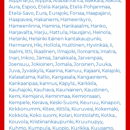
Alppiharju
,
Alppila
,
Arabianranta
,
Asikkala
,
Askola
,
Aura
,
Espoo
,
Etelä-Karjala
,
Etelä-Pohjanmaa
,
Etelä-Savo
,
Eura
,
Eurajoki
,
Forssa
,
Haapajärvi
,
Haapavesi
,
Hakaniemi
,
Hämeenkyrö
,
Hämeenlinna
,
Hamina
,
Hankasalmi
,
Hanko
,
Harjavalta
,
Harju
,
Hattula
,
Hausjärvi
,
Heinola
,
Helsinki
,
Helsinki itäinen kantakaupunki
,
Hermanni
,
Hki
,
Hollola
,
Huittinen
,
Hyvinkää
,
Ii
,
Iisalmi
,
Iitti
,
Ikaalinen
,
Ilmajoki
,
Ilomantsi
,
Imatra
,
Inari
,
Inkoo
,
Jämsä
,
Janakkala
,
Järvenpää
,
Joensuu
,
Jokioinen
,
Jomala
,
Joroinen
,
Juuka
,
Juva
,
Jyväskylä
,
Kaarina
,
Kainuu
,
Kajaani
,
Kalajoki
,
Kalasatama
,
Kallio
,
Kangasala
,
Kangasniemi
,
Kankaanpää
,
kannus
,
Käpylä.
,
Karkkila
,
Kauhajoki
,
Kauhava
,
Kauniainen
,
Kaustinen
,
Kemi
,
Kemijärvi
,
Keminmaa
,
Kemiönsaari
,
Kempele
,
Kerava
,
Keski-Suomi
,
Keuruu
,
Kinapori
,
Kirkkonummi
,
Kitee
,
Kittilä
,
Kiuruvesi
,
Kokemäki
,
Kokkola
,
Koko suomi
,
Kolari
,
Kontiolahti
,
Kotka.
,
Kouvola
,
Kristiinankaupunki
,
Kruunupyy
,
Kuhmo
,
Kumpula
,
Kuopio
,
Kurikka
,
Kuusamo
,