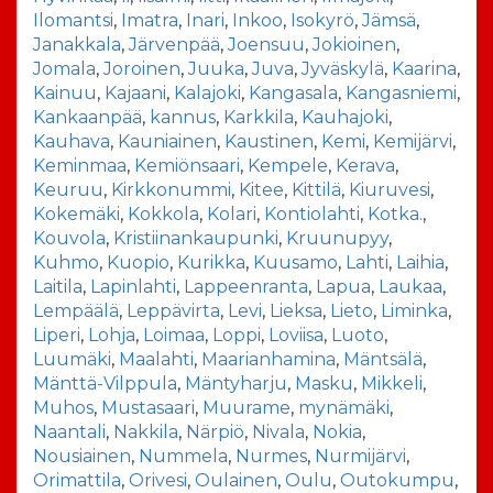
Ilomantsi
,
Imatra
,
Inari
,
Inkoo
,
Isokyrö
,
Jämsä
,
Janakkala
,
Järvenpää
,
Joensuu
,
Jokioinen
,
Jomala
,
Joroinen
,
Juuka
,
Juva
,
Jyväskylä
,
Kaarina
,
Kainuu
,
Kajaani
,
Kalajoki
,
Kangasala
,
Kangasniemi
,
Kankaanpää
,
kannus
,
Karkkila
,
Kauhajoki
,
Kauhava
,
Kauniainen
,
Kaustinen
,
Kemi
,
Kemijärvi
,
Keminmaa
,
Kemiönsaari
,
Kempele
,
Kerava
,
Keuruu
,
Kirkkonummi
,
Kitee
,
Kittilä
,
Kiuruvesi
,
Kokemäki
,
Kokkola
,
Kolari
,
Kontiolahti
,
Kotka.
,
Kouvola
,
Kristiinankaupunki
,
Kruunupyy
,
Kuhmo
,
Kuopio
,
Kurikka
,
Kuusamo
,
Lahti
,
Laihia
,
Laitila
,
Lapinlahti
,
Lappeenranta
,
Lapua
,
Laukaa
,
Lempäälä
,
Leppävirta
,
Levi
,
Lieksa
,
Lieto
,
Liminka
,
Liperi
,
Lohja
,
Loimaa
,
Loppi
,
Loviisa
,
Luoto
,
Luumäki
,
Maalahti
,
Maarianhamina
,
Mäntsälä
,
Mänttä-Vilppula
,
Mäntyharju
,
Masku
,
Mikkeli
,
Muhos
,
Mustasaari
,
Muurame
,
mynämäki
,
Naantali
,
Nakkila
,
Närpiö
,
Nivala
,
Nokia
,
Nousiainen
,
Nummela
,
Nurmes
,
Nurmijärvi
,
Orimattila
,
Orivesi
,
Oulainen
,
Oulu
,
Outokumpu
,