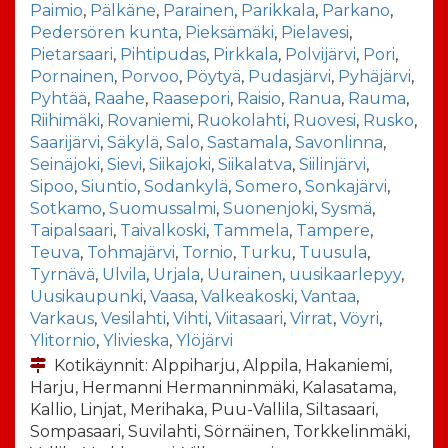
Paimio
,
Pälkäne
,
Parainen
,
Parikkala
,
Parkano
,
Pedersören kunta
,
Pieksämäki
,
Pielavesi
,
Pietarsaari
,
Pihtipudas
,
Pirkkala
,
Polvijärvi
,
Pori
,
Pornainen
,
Porvoo
,
Pöytyä
,
Pudasjärvi
,
Pyhäjärvi
,
Pyhtää
,
Raahe
,
Raasepori
,
Raisio
,
Ranua
,
Rauma
,
Riihimäki
,
Rovaniemi
,
Ruokolahti
,
Ruovesi
,
Rusko
,
Saarijärvi
,
Säkylä
,
Salo
,
Sastamala
,
Savonlinna
,
Seinäjoki
,
Sievi
,
Siikajoki
,
Siikalatva
,
Siilinjärvi
,
Sipoo
,
Siuntio
,
Sodankylä
,
Somero
,
Sonkajärvi
,
Sotkamo
,
Suomussalmi
,
Suonenjoki
,
Sysmä
,
Taipalsaari
,
Taivalkoski
,
Tammela
,
Tampere
,
Teuva
,
Tohmajärvi
,
Tornio
,
Turku
,
Tuusula
,
Tyrnävä
,
Ulvila
,
Urjala
,
Uurainen
,
uusikaarlepyy
,
Uusikaupunki
,
Vaasa
,
Valkeakoski
,
Vantaa
,
Varkaus
,
Vesilahti
,
Vihti
,
Viitasaari
,
Virrat
,
Vöyri
,
Ylitornio
,
Ylivieska
,
Ylöjärvi
Kotikäynnit: Alppiharju, Alppila, Hakaniemi,
Harju, Hermanni Hermanninmäki, Kalasatama,
Kallio, Linjat, Merihaka, Puu-Vallila, Siltasaari,
Sompasaari, Suvilahti, Sörnäinen, Torkkelinmäki,