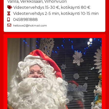
Vallila, Verkkosaari, Vilhonvuori
Videotervehdys 15-30 €, kotikäynti 80 €
Videotervehdys 2-5 min, kotikäynti 10-15 min
0458981888
hellowe2@hotmail.com