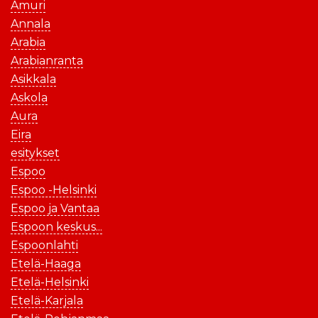
Amuri
Annala
Arabia
Arabianranta
Asikkala
Askola
Aura
Eira
esitykset
Espoo
Espoo -Helsinki
Espoo ja Vantaa
Espoon keskus...
Espoonlahti
Etelä-Haaga
Etelä-Helsinki
Etelä-Karjala