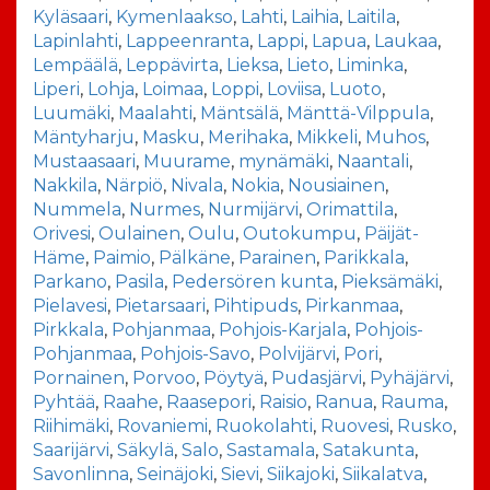
Kyläsaari
,
Kymenlaakso
,
Lahti
,
Laihia
,
Laitila
,
Lapinlahti
,
Lappeenranta
,
Lappi
,
Lapua
,
Laukaa
,
Lempäälä
,
Leppävirta
,
Lieksa
,
Lieto
,
Liminka
,
Liperi
,
Lohja
,
Loimaa
,
Loppi
,
Loviisa
,
Luoto
,
Luumäki
,
Maalahti
,
Mäntsälä
,
Mänttä-Vilppula
,
Mäntyharju
,
Masku
,
Merihaka
,
Mikkeli
,
Muhos
,
Mustaasaari
,
Muurame
,
mynämäki
,
Naantali
,
Nakkila
,
Närpiö
,
Nivala
,
Nokia
,
Nousiainen
,
Nummela
,
Nurmes
,
Nurmijärvi
,
Orimattila
,
Orivesi
,
Oulainen
,
Oulu
,
Outokumpu
,
Päijät-
Häme
,
Paimio
,
Pälkäne
,
Parainen
,
Parikkala
,
Parkano
,
Pasila
,
Pedersören kunta
,
Pieksämäki
,
Pielavesi
,
Pietarsaari
,
Pihtipuds
,
Pirkanmaa
,
Pirkkala
,
Pohjanmaa
,
Pohjois-Karjala
,
Pohjois-
Pohjanmaa
,
Pohjois-Savo
,
Polvijärvi
,
Pori
,
Pornainen
,
Porvoo
,
Pöytyä
,
Pudasjärvi
,
Pyhäjärvi
,
Pyhtää
,
Raahe
,
Raasepori
,
Raisio
,
Ranua
,
Rauma
,
Riihimäki
,
Rovaniemi
,
Ruokolahti
,
Ruovesi
,
Rusko
,
Saarijärvi
,
Säkylä
,
Salo
,
Sastamala
,
Satakunta
,
Savonlinna
,
Seinäjoki
,
Sievi
,
Siikajoki
,
Siikalatva
,