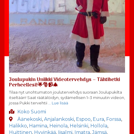
Joulupukin Uniikki Videotervehdys – Tähtihetki
Perheellesi!🌟🎅📹🎄
Tilaa nyt unohtumaton joulutervehdys suoraan Joulupukilta
itseltään! Saat räätälöidyn, sydämellisen 1–3 minuutin videon,
jossa Pukki tervehtii
… Lue lisää
Koko Suomi
Äänekoski
,
Anjalankoski
,
Espoo
,
Eura
,
Forssa
,
Halikko
,
Hamina
,
Heinola
,
Helsinki
,
Hollola
,
Huittinen
,
Hyvinkää
,
Iisalmi
,
Imatra
,
Jämsä
,