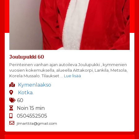
Joulupukki 60
Perinteinen vanhan ajan autoileva Joulupukki , kymmenien
vuosien kokemuksella, alueella Aittakorpi, Lankila, Metsola,
Korela Mussalo. Tilaukset
… Lue lisää
Kymenlaakso
Kotka.
60
Noin 15 min
0504552505
jlmarttila@gmail.com