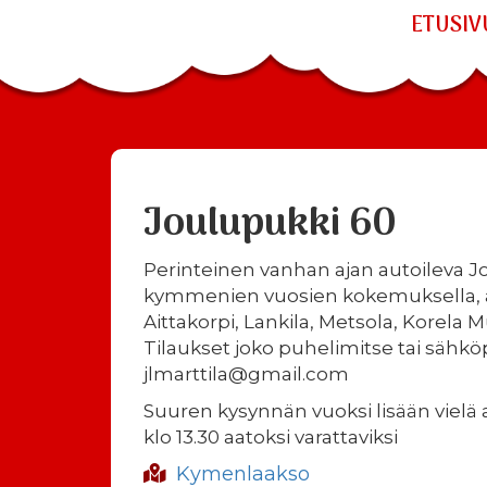
ETUSIV
Joulupukki 60
Perinteinen vanhan ajan autoileva J
kymmenien vuosien kokemuksella, a
Aittakorpi, Lankila, Metsola, Korela M
Tilaukset joko puhelimitse tai sähköp
jlmarttila@gmail.com
Suuren kysynnän vuoksi lisään vielä aj
klo 13.30 aatoksi varattaviksi
Kymenlaakso