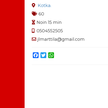
Kotka.
60
Noin 15 min
0504552505
jlmarttila@gmail.com
Facebook
Twitter
WhatsApp