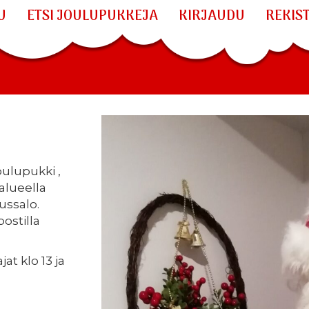
U
ETSI JOULUPUKKEJA
KIRJAUDU
REKIS
oulupukki ,
lueella
ussalo.
ostilla
at klo 13 ja