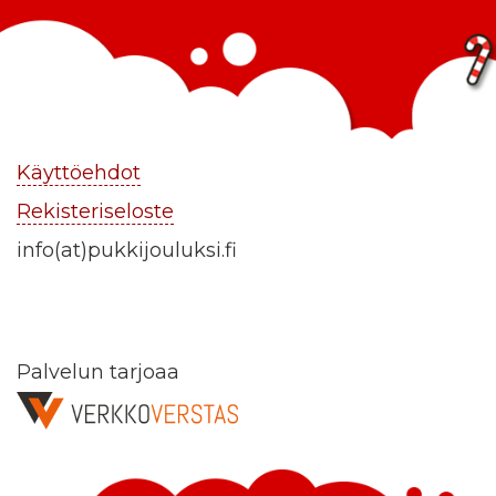
Käyttöehdot
Rekisteriseloste
info(at)pukkijouluksi.fi
Palvelun tarjoaa