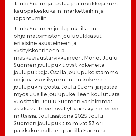
Joulu Suomi järjestää joulupukkeja mm.
kauppakeskuksiin, marketteihin ja
tapahtumiin.
Joulu Suomen joulupukeilla on
ohjelmatoimiston joulupukkiasut
erilaisine asusteineen ja
yksityiskohtineen ja
maskeeraustarvikkeineen. Monet Joulu
Suomen joulupukit ovat kokeneita
joulupukkeja. Osalla joulupukeistamme
on jopa vuosikymmenten kokemus
joulupukin työstä. Joulu Suomi järjestää
myös uusille joulupukeilleen koulutusta
vuosittain. Joulu Suomen vanhimmat
asiakassuhteet ovat yli vuosikymmenen
mittaisia. Jouluaattona 2025 Joulu
Suomen joulupukit toimivat 53 eri
paikkakunnalla eri puolilla Suomea.