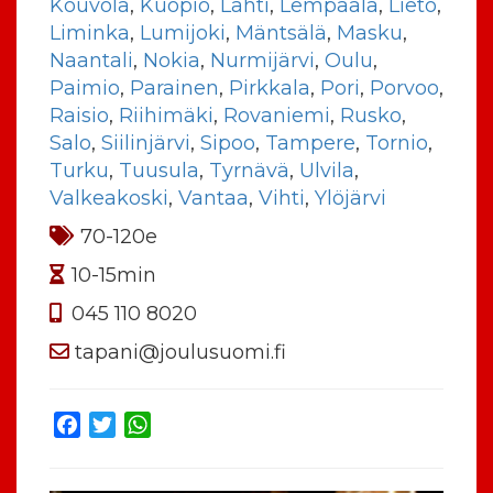
Kouvola
,
Kuopio
,
Lahti
,
Lempäälä
,
Lieto
,
Liminka
,
Lumijoki
,
Mäntsälä
,
Masku
,
Naantali
,
Nokia
,
Nurmijärvi
,
Oulu
,
Paimio
,
Parainen
,
Pirkkala
,
Pori
,
Porvoo
,
Raisio
,
Riihimäki
,
Rovaniemi
,
Rusko
,
Salo
,
Siilinjärvi
,
Sipoo
,
Tampere
,
Tornio
,
Turku
,
Tuusula
,
Tyrnävä
,
Ulvila
,
Valkeakoski
,
Vantaa
,
Vihti
,
Ylöjärvi
70-120e
10-15min
045 110 8020
tapani@joulusuomi.fi
Facebook
Twitter
WhatsApp