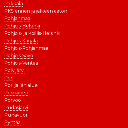
Pirkkala
PKS ennen ja jälkeen aaton
Pohjanmaa
Pohjois-Helsinki
Pohjois- ja Koillis-Helsinki
Pohjois-Karjala
Pohjois-Pohjanmaa
Pohjois-Savo
Pohjois-Vantaa
Polvijärvi
Pori
Pori ja lähialue
Pornainen
Porvoo
Pudasjärvi
Punavuori
Pyhtää