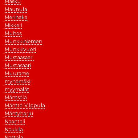
Masku
Maunula
Merihaka
Mikkeli
Muhos
Munkkiniemen
Munkkivuori
Mustaasaari
Mustasaari
Muurame
mynämäki
myymälät
Mäntsälä
Mänttä-Vilppula
Mäntyharju
Naantali
Nakkila
Nastola