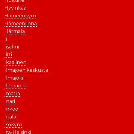
Huittinen
Hyvinkää
Hämeenkyrö
Hämeenlinna
Härmälä
Ii
Iisalmi
Iitti
Ikaalinen
Ilmajoen keskusta
Ilmajoki
Ilomantsi
Imatra
Inari
Inkoo
Irjala
Isokyrö
Itä-Helsinki