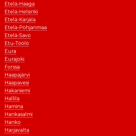
Etelä-Haaga
Etelä-Helsinki
Etelä-Karjala
Etelä-Pohjanmaa
Etelä-Savo
Etu-Töölö
Eura
Eurajoki
Forssa
Haapajärvi
Haapavesi
Hakaniemi
Hallila
Hamina
Hankasalmi
Hanko
Harjavalta