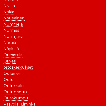
Nivala
Nokia
Nousiainen
Nummela
Nurmes
Nurmijärvi
Närpiö
Nöykkiö
Orimattila
Orivesi
ostoskeskukset
Oulainen
Oulu
Oulunsalo
Oulun seutu
Outokumpu
Paavola . Liminka