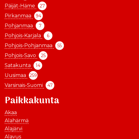
Päijät-Häme
27
Pirkanmaa
94
Pohjanmaa
7
Pohjois-Karjala
6
Pohjois-Pohjanmaa
55
Pohjois-Savo
25
Satakunta
14
Uusimaa
259
Varsinais-Suomi
47
Paikkakunta
Akaa
Alahärmä
Alajärvi
Alavus