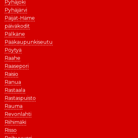
Pyhäjoki
Pyhäjärvi
Päijät-Häme
päiväkodit
Pälkäne
Pääkaupunkiseutu
Pöytyä
Raahe
Raasepori
Raisio
Ranua
Rastaala
Rastaspuisto
Rauma
Revonlahti
Riihimäki
Risso