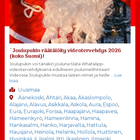
`Joulupukin räätälöity videotervehdys 2026
(koko Suomi)!
Joulupukin voi tänäkin jouluna tilata WhatsApp-
videotervehdyksenä edulliseen joulumielihintaan!
Videossa Joulupukki muistaa lasten nimet ja heille
… Lue
lisää
Uusimaa
Äänekoski
,
Ähtäri
,
Akaa
,
Äkäslompolo
,
Alajärvi
,
Alavus
,
Asikkala
,
Askola
,
Aura
,
Espoo
,
Eura
,
Eurajoki
,
Forssa
,
Haapajärvi
,
Haapavesi
,
Hämeenkyrö
,
Hämeenlinna
,
Hamina
,
Hankasalmi
,
Hanko
,
Harjavalta
,
Hattula
,
Hausjärvi
,
Heinola
,
Helsinki
,
Hollola
,
Huittinen
,
Hyvinkää
,
Ii
,
Iisalmi
,
Iitti
,
Ikaalinen
,
Ilmajoki
,