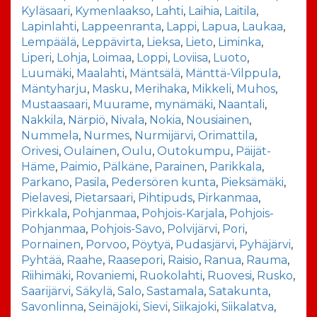
Kyläsaari
,
Kymenlaakso
,
Lahti
,
Laihia
,
Laitila
,
Lapinlahti
,
Lappeenranta
,
Lappi
,
Lapua
,
Laukaa
,
Lempäälä
,
Leppävirta
,
Lieksa
,
Lieto
,
Liminka
,
Liperi
,
Lohja
,
Loimaa
,
Loppi
,
Loviisa
,
Luoto
,
Luumäki
,
Maalahti
,
Mäntsälä
,
Mänttä-Vilppula
,
Mäntyharju
,
Masku
,
Merihaka
,
Mikkeli
,
Muhos
,
Mustaasaari
,
Muurame
,
mynämäki
,
Naantali
,
Nakkila
,
Närpiö
,
Nivala
,
Nokia
,
Nousiainen
,
Nummela
,
Nurmes
,
Nurmijärvi
,
Orimattila
,
Orivesi
,
Oulainen
,
Oulu
,
Outokumpu
,
Päijät-
Häme
,
Paimio
,
Pälkäne
,
Parainen
,
Parikkala
,
Parkano
,
Pasila
,
Pedersören kunta
,
Pieksämäki
,
Pielavesi
,
Pietarsaari
,
Pihtipuds
,
Pirkanmaa
,
Pirkkala
,
Pohjanmaa
,
Pohjois-Karjala
,
Pohjois-
Pohjanmaa
,
Pohjois-Savo
,
Polvijärvi
,
Pori
,
Pornainen
,
Porvoo
,
Pöytyä
,
Pudasjärvi
,
Pyhäjärvi
,
Pyhtää
,
Raahe
,
Raasepori
,
Raisio
,
Ranua
,
Rauma
,
Riihimäki
,
Rovaniemi
,
Ruokolahti
,
Ruovesi
,
Rusko
,
Saarijärvi
,
Säkylä
,
Salo
,
Sastamala
,
Satakunta
,
Savonlinna
,
Seinäjoki
,
Sievi
,
Siikajoki
,
Siikalatva
,