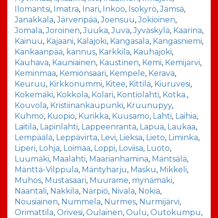
Ilomantsi
,
Imatra
,
Inari
,
Inkoo
,
Isokyrö
,
Jämsä
,
Janakkala
,
Järvenpää
,
Joensuu
,
Jokioinen
,
Jomala
,
Joroinen
,
Juuka
,
Juva
,
Jyväskylä
,
Kaarina
,
Kainuu
,
Kajaani
,
Kalajoki
,
Kangasala
,
Kangasniemi
,
Kankaanpää
,
kannus
,
Karkkila
,
Kauhajoki
,
Kauhava
,
Kauniainen
,
Kaustinen
,
Kemi
,
Kemijärvi
,
Keminmaa
,
Kemiönsaari
,
Kempele
,
Kerava
,
Keuruu
,
Kirkkonummi
,
Kitee
,
Kittilä
,
Kiuruvesi
,
Kokemäki
,
Kokkola
,
Kolari
,
Kontiolahti
,
Kotka.
,
Kouvola
,
Kristiinankaupunki
,
Kruunupyy
,
Kuhmo
,
Kuopio
,
Kurikka
,
Kuusamo
,
Lahti
,
Laihia
,
Laitila
,
Lapinlahti
,
Lappeenranta
,
Lapua
,
Laukaa
,
Lempäälä
,
Leppävirta
,
Levi
,
Lieksa
,
Lieto
,
Liminka
,
Liperi
,
Lohja
,
Loimaa
,
Loppi
,
Loviisa
,
Luoto
,
Luumäki
,
Maalahti
,
Maarianhamina
,
Mäntsälä
,
Mänttä-Vilppula
,
Mäntyharju
,
Masku
,
Mikkeli
,
Muhos
,
Mustasaari
,
Muurame
,
mynämäki
,
Naantali
,
Nakkila
,
Närpiö
,
Nivala
,
Nokia
,
Nousiainen
,
Nummela
,
Nurmes
,
Nurmijärvi
,
Orimattila
,
Orivesi
,
Oulainen
,
Oulu
,
Outokumpu
,