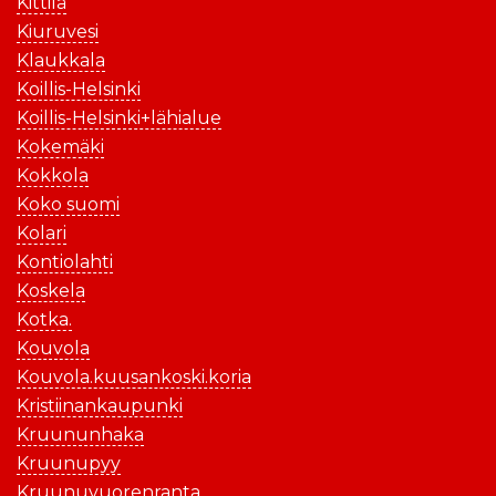
Kittilä
Kiuruvesi
Klaukkala
Koillis-Helsinki
Koillis-Helsinki+lähialue
Kokemäki
Kokkola
Koko suomi
Kolari
Kontiolahti
Koskela
Kotka.
Kouvola
Kouvola.kuusankoski.koria
Kristiinankaupunki
Kruununhaka
Kruunupyy
Kruunuvuorenranta