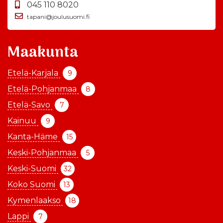
045 110 8020
tapani@joulusuomi.fi
Maakunta
Etelä-Karjala
9
Etelä-Pohjanmaa
8
Etelä-Savo
7
Kainuu
9
Kanta-Häme
15
Keski-Pohjanmaa
5
Keski-Suomi
32
Koko Suomi
13
Kymenlaakso
18
Lappi
7