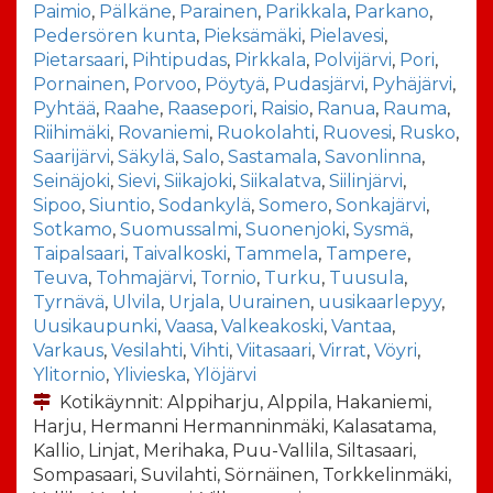
Paimio
,
Pälkäne
,
Parainen
,
Parikkala
,
Parkano
,
Pedersören kunta
,
Pieksämäki
,
Pielavesi
,
Pietarsaari
,
Pihtipudas
,
Pirkkala
,
Polvijärvi
,
Pori
,
Pornainen
,
Porvoo
,
Pöytyä
,
Pudasjärvi
,
Pyhäjärvi
,
Pyhtää
,
Raahe
,
Raasepori
,
Raisio
,
Ranua
,
Rauma
,
Riihimäki
,
Rovaniemi
,
Ruokolahti
,
Ruovesi
,
Rusko
,
Saarijärvi
,
Säkylä
,
Salo
,
Sastamala
,
Savonlinna
,
Seinäjoki
,
Sievi
,
Siikajoki
,
Siikalatva
,
Siilinjärvi
,
Sipoo
,
Siuntio
,
Sodankylä
,
Somero
,
Sonkajärvi
,
Sotkamo
,
Suomussalmi
,
Suonenjoki
,
Sysmä
,
Taipalsaari
,
Taivalkoski
,
Tammela
,
Tampere
,
Teuva
,
Tohmajärvi
,
Tornio
,
Turku
,
Tuusula
,
Tyrnävä
,
Ulvila
,
Urjala
,
Uurainen
,
uusikaarlepyy
,
Uusikaupunki
,
Vaasa
,
Valkeakoski
,
Vantaa
,
Varkaus
,
Vesilahti
,
Vihti
,
Viitasaari
,
Virrat
,
Vöyri
,
Ylitornio
,
Ylivieska
,
Ylöjärvi
Kotikäynnit: Alppiharju, Alppila, Hakaniemi,
Harju, Hermanni Hermanninmäki, Kalasatama,
Kallio, Linjat, Merihaka, Puu-Vallila, Siltasaari,
Sompasaari, Suvilahti, Sörnäinen, Torkkelinmäki,