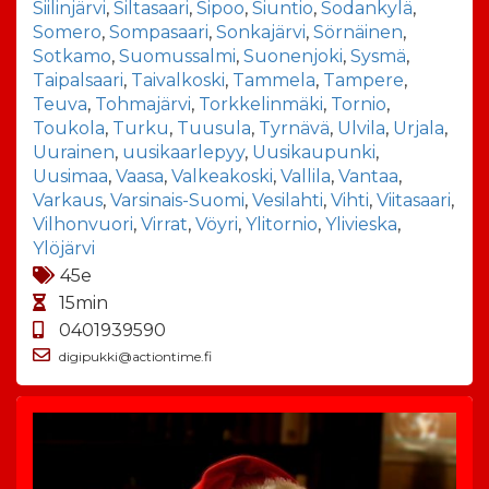
Siilinjärvi
,
Siltasaari
,
Sipoo
,
Siuntio
,
Sodankylä
,
Somero
,
Sompasaari
,
Sonkajärvi
,
Sörnäinen
,
Sotkamo
,
Suomussalmi
,
Suonenjoki
,
Sysmä
,
Taipalsaari
,
Taivalkoski
,
Tammela
,
Tampere
,
Teuva
,
Tohmajärvi
,
Torkkelinmäki
,
Tornio
,
Toukola
,
Turku
,
Tuusula
,
Tyrnävä
,
Ulvila
,
Urjala
,
Uurainen
,
uusikaarlepyy
,
Uusikaupunki
,
Uusimaa
,
Vaasa
,
Valkeakoski
,
Vallila
,
Vantaa
,
Varkaus
,
Varsinais-Suomi
,
Vesilahti
,
Vihti
,
Viitasaari
,
Vilhonvuori
,
Virrat
,
Vöyri
,
Ylitornio
,
Ylivieska
,
Ylöjärvi
45e
15min
0401939590
digipukki@actiontime.fi