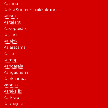
Kaarina
Kaikki Suomen paikkakunnat
Kainuu
Kaitalahti
Kaivopuisto
Kajaani
Kalajoki
Kalasatama
Kallio
Kamppi
Kangasala
Kangasniemi
Kankaanpää
kannus
Karakallio
Karkkila
Kauhajoki