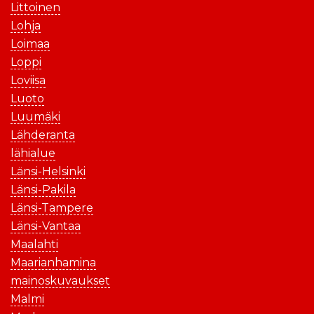
Littoinen
Lohja
Loimaa
Loppi
Loviisa
Luoto
Luumäki
Lähderanta
lähialue
Länsi-Helsinki
Länsi-Pakila
Länsi-Tampere
Länsi-Vantaa
Maalahti
Maarianhamina
mainoskuvaukset
Malmi