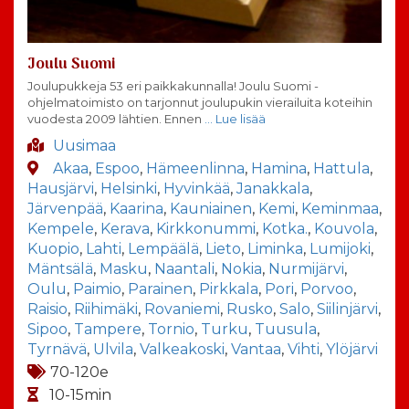
Joulu Suomi
Joulupukkeja 53 eri paikkakunnalla! Joulu Suomi -
ohjelmatoimisto on tarjonnut joulupukin vierailuita koteihin
vuodesta 2009 lähtien. Ennen
… Lue lisää
Uusimaa
Akaa
,
Espoo
,
Hämeenlinna
,
Hamina
,
Hattula
,
Hausjärvi
,
Helsinki
,
Hyvinkää
,
Janakkala
,
Järvenpää
,
Kaarina
,
Kauniainen
,
Kemi
,
Keminmaa
,
Kempele
,
Kerava
,
Kirkkonummi
,
Kotka.
,
Kouvola
,
Kuopio
,
Lahti
,
Lempäälä
,
Lieto
,
Liminka
,
Lumijoki
,
Mäntsälä
,
Masku
,
Naantali
,
Nokia
,
Nurmijärvi
,
Oulu
,
Paimio
,
Parainen
,
Pirkkala
,
Pori
,
Porvoo
,
Raisio
,
Riihimäki
,
Rovaniemi
,
Rusko
,
Salo
,
Siilinjärvi
,
Sipoo
,
Tampere
,
Tornio
,
Turku
,
Tuusula
,
Tyrnävä
,
Ulvila
,
Valkeakoski
,
Vantaa
,
Vihti
,
Ylöjärvi
70-120e
10-15min