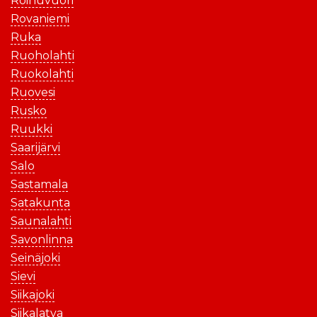
Roihuvuori
Rovaniemi
Ruka
Ruoholahti
Ruokolahti
Ruovesi
Rusko
Ruukki
Saarijärvi
Salo
Sastamala
Satakunta
Saunalahti
Savonlinna
Seinäjoki
Sievi
Siikajoki
Siikalatva