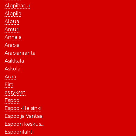
Alppiharju
Alppila
Alpua
Amuri
Annala
Arabia
Arabianranta
Asikkala
Askola
Aura
Eira
esitykset
Espoo
Espoo -Helsinki
Espoo ja Vantaa
Espoon keskus...
Espoonlahti