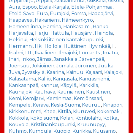
Alppiharju
,
Alppila
,
Arabianranta
,
Asikkala
,
Askola
,
Aura
,
Espoo
,
Etelä-Karjala
,
Etelä-Pohjanmaa
,
Etelä-Savo
,
Eura
,
Eurajoki
,
Forssa
,
Haapajärvi
,
Haapavesi
,
Hakaniemi
,
Hämeenkyrö
,
Hämeenlinna
,
Hamina
,
Hankasalmi
,
Hanko
,
Harjavalta
,
Harju
,
Hattula
,
Hausjärvi
,
Heinola
,
Helsinki
,
Helsinki itäinen kantakaupunki
,
Hermanni
,
Hki
,
Hollola
,
Huittinen
,
Hyvinkää
,
Ii
,
Iisalmi
,
Iitti
,
Ikaalinen
,
Ilmajoki
,
Ilomantsi
,
Imatra
,
Inari
,
Inkoo
,
Jämsä
,
Janakkala
,
Järvenpää
,
Joensuu
,
Jokioinen
,
Jomala
,
Joroinen
,
Juuka
,
Juva
,
Jyväskylä
,
Kaarina
,
Kainuu
,
Kajaani
,
Kalajoki
,
Kalasatama
,
Kallio
,
Kangasala
,
Kangasniemi
,
Kankaanpää
,
kannus
,
Käpylä.
,
Karkkila
,
Kauhajoki
,
Kauhava
,
Kauniainen
,
Kaustinen
,
Kemi
,
Kemijärvi
,
Keminmaa
,
Kemiönsaari
,
Kempele
,
Kerava
,
Keski-Suomi
,
Keuruu
,
Kinapori
,
Kirkkonummi
,
Kitee
,
Kittilä
,
Kiuruvesi
,
Kokemäki
,
Kokkola
,
Koko suomi
,
Kolari
,
Kontiolahti
,
Kotka.
,
Kouvola
,
Kristiinankaupunki
,
Kruunupyy
,
Kuhmo
,
Kumpula
,
Kuopio
,
Kurikka
,
Kuusamo
,