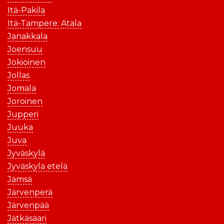
Itä-Pakila
Itä-Tampere: Atala
Janakkala
Joensuu
Jokioinen
Jollas
Jomala
Joroinen
Jupperi
Juuka
Juva
Jyväskylä
Jyväskylä etelä
Jämsä
Järvenperä
Järvenpää
Jätkäsaari