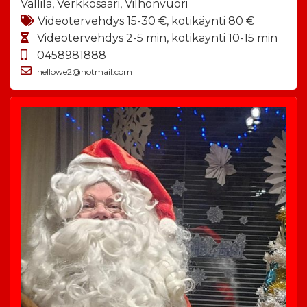
Vallila, Verkkosaari, Vilhonvuori
Videotervehdys 15-30 €, kotikäynti 80 €
Videotervehdys 2-5 min, kotikäynti 10-15 min
0458981888
hellowe2@hotmail.com