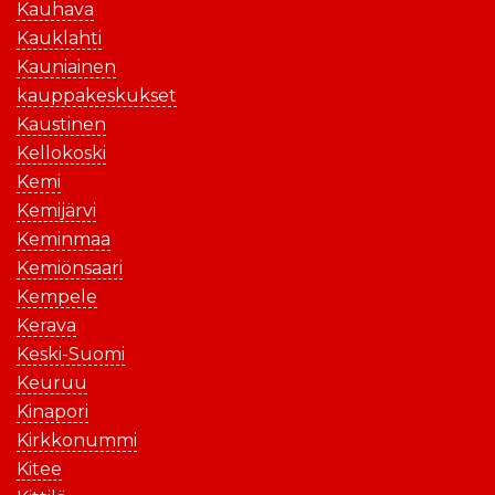
Kauhava
Kauklahti
Kauniainen
kauppakeskukset
Kaustinen
Kellokoski
Kemi
Kemijärvi
Keminmaa
Kemiönsaari
Kempele
Kerava
Keski-Suomi
Keuruu
Kinapori
Kirkkonummi
Kitee