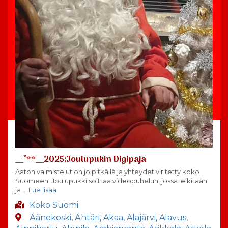
__”**__2025:Joulupukin Digipaja
Aaton valmistelut on jo pitkällä ja yhteydet viritetty koko
Suomeen. Joulupukki soittaa videopuhelun, jossa leikitään
ja
… Lue lisää
Koko Suomi
Äänekoski
,
Ähtäri
,
Akaa
,
Alajärvi
,
Alavus
,