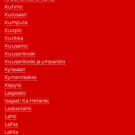
Kuhmo
Kulosaari
Kumpula
Kuopio
Kurikka
Kuusamo
Kuusankoski
Kuusankoski ja ympäristö
Kyläsaari
Kymenlaakso
Käpylä.
Laajasalo
laajasti Itä-Helsinki.
Laaksolahti
Lahti
Laihia
Laitila