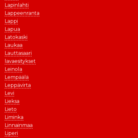
Lapinlahti
Lappeenranta
Lappi
Lapua
Latokaski
Laukaa
Lauttasaari
lavaesitykset
Leinola
Lempäälä
Leppävirta
Levi
Lieksa
Lieto
Liminka
Linnainmaa
Liperi