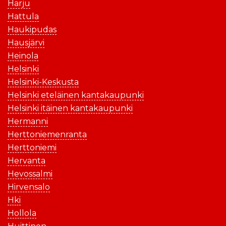
Harju
Hattula
Haukipudas
Hausjärvi
Heinola
Helsinki
Helsinki-Keskusta
Helsinki eteläinen kantakaupunki
Helsinki itäinen kantakaupunki
Hermanni
Herttoniemenranta
Herttoniemi
Hervanta
Hevossalmi
Hirvensalo
Hki
Hollola