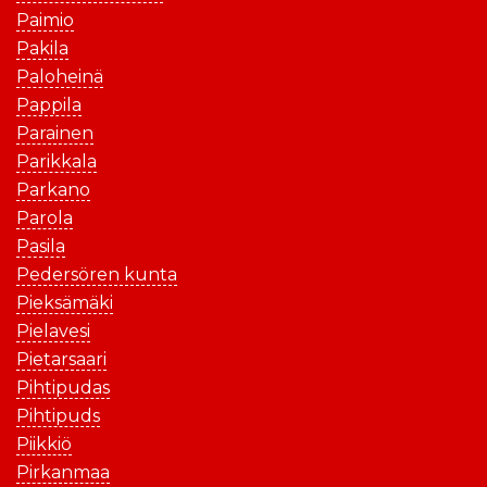
Paimio
Pakila
Paloheinä
Pappila
Parainen
Parikkala
Parkano
Parola
Pasila
Pedersören kunta
Pieksämäki
Pielavesi
Pietarsaari
Pihtipudas
Pihtipuds
Piikkiö
Pirkanmaa