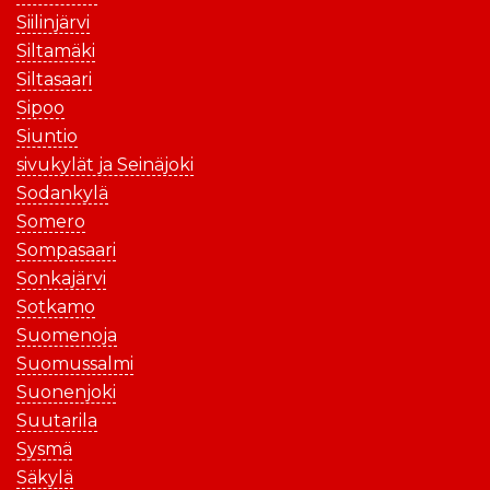
Siilinjärvi
Siltamäki
Siltasaari
Sipoo
Siuntio
sivukylät ja Seinäjoki
Sodankylä
Somero
Sompasaari
Sonkajärvi
Sotkamo
Suomenoja
Suomussalmi
Suonenjoki
Suutarila
Sysmä
Säkylä