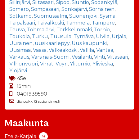
Siilinjärvi
,
Siltasaari
,
Sipoo
,
Siuntio
,
Sodankylä
,
Somero
,
Sompasaari
,
Sonkajärvi
,
Sörnäinen
,
Sotkamo
,
Suomussalmi
,
Suonenjoki
,
Sysmä
,
Taipalsaari
,
Taivalkoski
,
Tammela
,
Tampere
,
Teuva
,
Tohmajärvi
,
Torkkelinmäki
,
Tornio
,
Toukola
,
Turku
,
Tuusula
,
Tyrnävä
,
Ulvila
,
Urjala
,
Uurainen
,
uusikaarlepyy
,
Uusikaupunki
,
Uusimaa
,
Vaasa
,
Valkeakoski
,
Vallila
,
Vantaa
,
Varkaus
,
Varsinais-Suomi
,
Vesilahti
,
Vihti
,
Viitasaari
,
Vilhonvuori
,
Virrat
,
Vöyri
,
Ylitornio
,
Ylivieska
,
Ylöjärvi
45e
15min
0401939590
digipukki@actiontime.fi
Maakunta
Etelä-Karjala
9