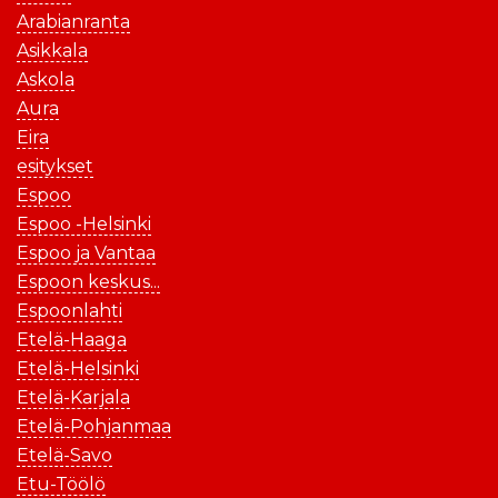
Arabianranta
Asikkala
Askola
Aura
Eira
esitykset
Espoo
Espoo -Helsinki
Espoo ja Vantaa
Espoon keskus...
Espoonlahti
Etelä-Haaga
Etelä-Helsinki
Etelä-Karjala
Etelä-Pohjanmaa
Etelä-Savo
Etu-Töölö