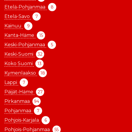
Etelä-Pohjanmaa
8
Etelä-Savo
7
Kainuu
9
Kanta-Häme
15
Keski-Pohjanmaa
5
Keski-Suomi
32
Koko Suomi
13
Kymenlaakso
18
Lappi
7
Päijät-Häme
27
Pirkanmaa
94
Pohjanmaa
7
Pohjois-Karjala
6
Pohjois-Pohjanmaa
55