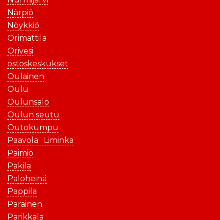
Närpiö
Nöykkiö
Orimattila
Orivesi
ostoskeskukset
Oulainen
Oulu
Oulunsalo
Oulun seutu
Outokumpu
Paavola . Liminka
Paimio
Pakila
Paloheinä
Pappila
Parainen
Parikkala