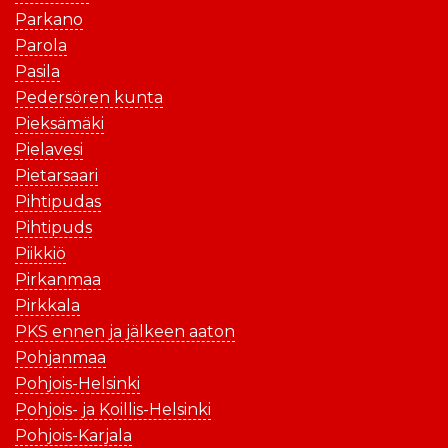
Parkano
Parola
Pasila
Pedersören kunta
Pieksämäki
Pielavesi
Pietarsaari
Pihtipudas
Pihtipuds
Piikkiö
Pirkanmaa
Pirkkala
PKS ennen ja jälkeen aaton
Pohjanmaa
Pohjois-Helsinki
Pohjois- ja Koillis-Helsinki
Pohjois-Karjala