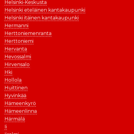
Helsinki-Keskusta
Helsinki eteläinen kantakaupunki
Helsinki itäinen kantakaupunki
Hermanni
Herttoniemenranta
Herttoniemi
Hervanta
Hevossalmi
Hirvensalo
Hki
Hollola
Huittinen
Hyvinkää
Hämeenkyrö
Hämeenlinna
Härmälä
Ii