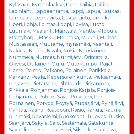
Kyläsaari
,
Kymenlaakso
,
Lahti
,
Laihia
,
Laitila
,
Lapinlahti
,
Lappeenranta
,
Lappi
,
Lapua
,
Laukaa
,
Lempäälä
,
Leppävirta
,
Lieksa
,
Lieto
,
Liminka
,
Liperi
,
Lohja
,
Loimaa
,
Loppi
,
Loviisa
,
Luoto
,
Luumäki
,
Maalahti
,
Mäntsälä
,
Mänttä-Vilppula
,
Mäntyharju
,
Masku
,
Merihaka
,
Mikkeli
,
Muhos
,
Mustaasaari
,
Muurame
,
mynämäki
,
Naantali
,
Nakkila
,
Närpiö
,
Nivala
,
Nokia
,
Nousiainen
,
Nummela
,
Nurmes
,
Nurmijärvi
,
Orimattila
,
Orivesi
,
Oulainen
,
Oulu
,
Outokumpu
,
Päijät-
Häme
,
Paimio
,
Pälkäne
,
Parainen
,
Parikkala
,
Parkano
,
Pasila
,
Pedersören kunta
,
Pieksämäki
,
Pielavesi
,
Pietarsaari
,
Pihtipuds
,
Pirkanmaa
,
Pirkkala
,
Pohjanmaa
,
Pohjois-Karjala
,
Pohjois-
Pohjanmaa
,
Pohjois-Savo
,
Polvijärvi
,
Pori
,
Pornainen
,
Porvoo
,
Pöytyä
,
Pudasjärvi
,
Pyhäjärvi
,
Pyhtää
,
Raahe
,
Raasepori
,
Raisio
,
Ranua
,
Rauma
,
Riihimäki
,
Rovaniemi
,
Ruokolahti
,
Ruovesi
,
Rusko
,
Saarijärvi
,
Säkylä
,
Salo
,
Sastamala
,
Satakunta
,
Savonlinna
,
Seinäjoki
,
Sievi
,
Siikajoki
,
Siikalatva
,