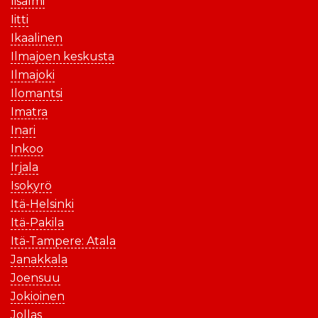
Iisalmi
Iitti
Ikaalinen
Ilmajoen keskusta
Ilmajoki
Ilomantsi
Imatra
Inari
Inkoo
Irjala
Isokyrö
Itä-Helsinki
Itä-Pakila
Itä-Tampere: Atala
Janakkala
Joensuu
Jokioinen
Jollas