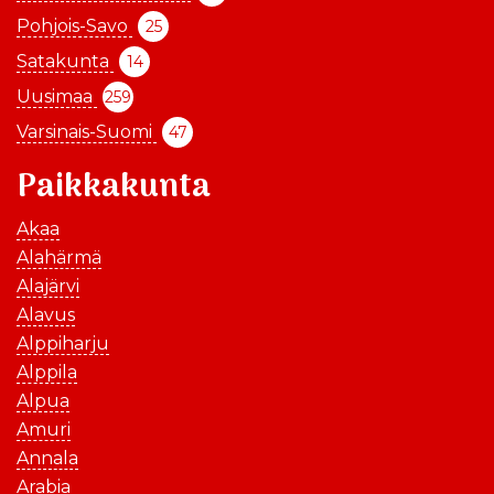
Pohjois-Savo
25
Satakunta
14
Uusimaa
259
Varsinais-Suomi
47
Paikkakunta
Akaa
Alahärmä
Alajärvi
Alavus
Alppiharju
Alppila
Alpua
Amuri
Annala
Arabia