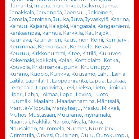
Ilomantsi
,
Imatra
,
Inari
,
Inkoo
,
Isokyrö
,
Jämsä
,
Janakkala
,
Järvenpää
,
Joensuu
,
Jokioinen
,
Jomala
,
Joroinen
,
Juuka
,
Juva
,
Jyväskylä
,
Kaarina
,
Kainuu
,
Kajaani
,
Kalajoki
,
Kangasala
,
Kangasniemi
,
Kankaanpää
,
kannus
,
Karkkila
,
Kauhajoki
,
Kauhava
,
Kauniainen
,
Kaustinen
,
Kemi
,
Kemijärvi
,
Keminmaa
,
Kemiönsaari
,
Kempele
,
Kerava
,
Keuruu
,
Kirkkonummi
,
Kitee
,
Kittilä
,
Kiuruvesi
,
Kokemäki
,
Kokkola
,
Kolari
,
Kontiolahti
,
Kotka.
,
Kouvola
,
Kristiinankaupunki
,
Kruunupyy
,
Kuhmo
,
Kuopio
,
Kurikka
,
Kuusamo
,
Lahti
,
Laihia
,
Laitila
,
Lapinlahti
,
Lappeenranta
,
Lapua
,
Laukaa
,
Lempäälä
,
Leppävirta
,
Levi
,
Lieksa
,
Lieto
,
Liminka
,
Liperi
,
Lohja
,
Loimaa
,
Loppi
,
Loviisa
,
Luoto
,
Luumäki
,
Maalahti
,
Maarianhamina
,
Mäntsälä
,
Mänttä-Vilppula
,
Mäntyharju
,
Masku
,
Mikkeli
,
Muhos
,
Mustasaari
,
Muurame
,
mynämäki
,
Naantali
,
Nakkila
,
Närpiö
,
Nivala
,
Nokia
,
Nousiainen
,
Nummela
,
Nurmes
,
Nurmijärvi
,
Orimattila
,
Orivesi
,
Oulainen
,
Oulu
,
Outokumpu
,