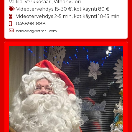
Vallila, Verkkosaari, Vilhonvuori
Videotervehdys 15-30 €, kotikäynti 80 €
Videotervehdys 2-5 min, kotikäynti 10-15 min
0458981888
hellowe2@hotmail.com