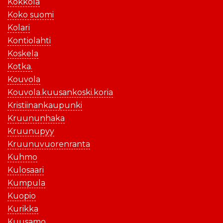
Kokkola
Koko suomi
Kolari
Kontiolahti
Koskela
Kotka.
Kouvola
Kouvola.kuusankoski.koria
Kristiinankaupunki
Kruununhaka
Kruunupyy
Kruunuvuorenranta
Kuhmo
Kulosaari
Kumpula
Kuopio
Kurikka
Kuusamo