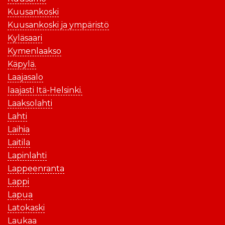
Kuusankoski
Kuusankoski ja ympäristö
Kyläsaari
Kymenlaakso
Käpylä.
Laajasalo
laajasti Itä-Helsinki.
Laaksolahti
Lahti
Laihia
Laitila
Lapinlahti
Lappeenranta
Lappi
Lapua
Latokaski
Laukaa