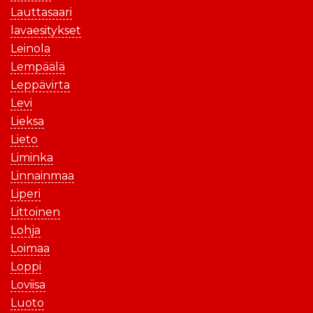
Lauttasaari
lavaesitykset
Leinola
Lempäälä
Leppävirta
Levi
Lieksa
Lieto
Liminka
Linnainmaa
Liperi
Littoinen
Lohja
Loimaa
Loppi
Loviisa
Luoto