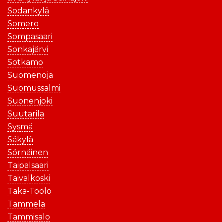
Sodankylä
Somero
Sompasaari
Sonkajärvi
Sotkamo
Suomenoja
Suomussalmi
Suonenjoki
Suutarila
Sysmä
Säkylä
Sörnäinen
Taipalsaari
Taivalkoski
Taka-Töölö
Tammela
Tammisalo