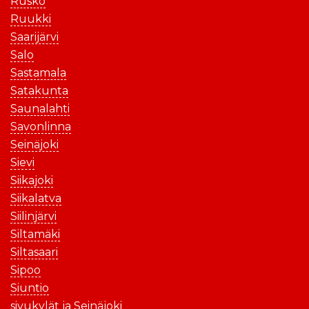
Rusko
Ruukki
Saarijärvi
Salo
Sastamala
Satakunta
Saunalahti
Savonlinna
Seinäjoki
Sievi
Siikajoki
Siikalatva
Siilinjärvi
Siltamäki
Siltasaari
Sipoo
Siuntio
sivukylät ja Seinäjoki