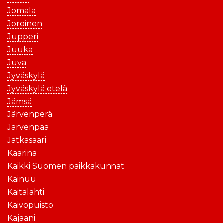
Jomala
Joroinen
Jupperi
Juuka
Juva
Jyväskylä
Jyväskylä etelä
Jämsä
Järvenperä
Järvenpää
Jätkäsaari
Kaarina
Kaikki Suomen paikkakunnat
Kainuu
Kaitalahti
Kaivopuisto
Kajaani