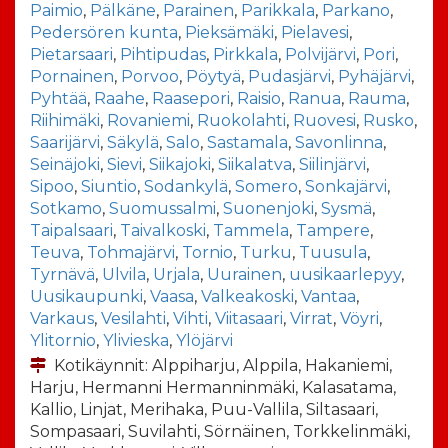
Paimio
,
Pälkäne
,
Parainen
,
Parikkala
,
Parkano
,
Pedersören kunta
,
Pieksämäki
,
Pielavesi
,
Pietarsaari
,
Pihtipudas
,
Pirkkala
,
Polvijärvi
,
Pori
,
Pornainen
,
Porvoo
,
Pöytyä
,
Pudasjärvi
,
Pyhäjärvi
,
Pyhtää
,
Raahe
,
Raasepori
,
Raisio
,
Ranua
,
Rauma
,
Riihimäki
,
Rovaniemi
,
Ruokolahti
,
Ruovesi
,
Rusko
,
Saarijärvi
,
Säkylä
,
Salo
,
Sastamala
,
Savonlinna
,
Seinäjoki
,
Sievi
,
Siikajoki
,
Siikalatva
,
Siilinjärvi
,
Sipoo
,
Siuntio
,
Sodankylä
,
Somero
,
Sonkajärvi
,
Sotkamo
,
Suomussalmi
,
Suonenjoki
,
Sysmä
,
Taipalsaari
,
Taivalkoski
,
Tammela
,
Tampere
,
Teuva
,
Tohmajärvi
,
Tornio
,
Turku
,
Tuusula
,
Tyrnävä
,
Ulvila
,
Urjala
,
Uurainen
,
uusikaarlepyy
,
Uusikaupunki
,
Vaasa
,
Valkeakoski
,
Vantaa
,
Varkaus
,
Vesilahti
,
Vihti
,
Viitasaari
,
Virrat
,
Vöyri
,
Ylitornio
,
Ylivieska
,
Ylöjärvi
Kotikäynnit: Alppiharju, Alppila, Hakaniemi,
Harju, Hermanni Hermanninmäki, Kalasatama,
Kallio, Linjat, Merihaka, Puu-Vallila, Siltasaari,
Sompasaari, Suvilahti, Sörnäinen, Torkkelinmäki,