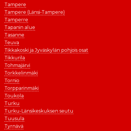
Tampere
Tampere (Länsi-Tampere)
Tamperre
Tapanin alue
Tasanne
Teuva
Tikkakoski ja Jyväskylän pohjois osat
Tikkurila
Tohmajärvi
Torkkelinmäki
Tornio
Torpparinmäki
Toukola
Turku
Turku-Länsikeskuksen seutu
Tuusula
Tyrnävä