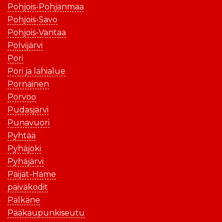
Pohjois-Pohjanmaa
Pohjois-Savo
Pohjois-Vantaa
Polvijärvi
Pori
Pori ja lähialue
Pornainen
Porvoo
Pudasjärvi
Punavuori
Pyhtää
Pyhäjoki
Pyhäjärvi
Päijät-Häme
päiväkodit
Pälkäne
Pääkaupunkiseutu