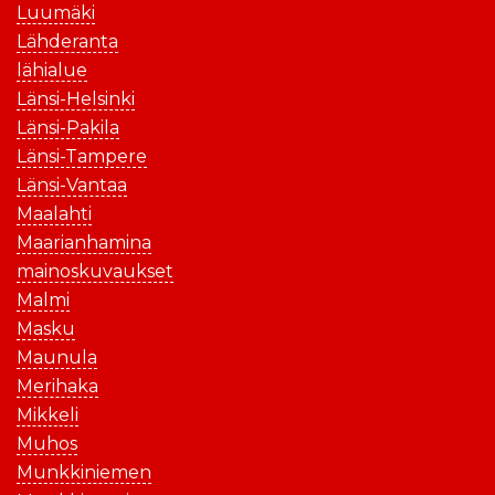
Luumäki
Lähderanta
lähialue
Länsi-Helsinki
Länsi-Pakila
Länsi-Tampere
Länsi-Vantaa
Maalahti
Maarianhamina
mainoskuvaukset
Malmi
Masku
Maunula
Merihaka
Mikkeli
Muhos
Munkkiniemen