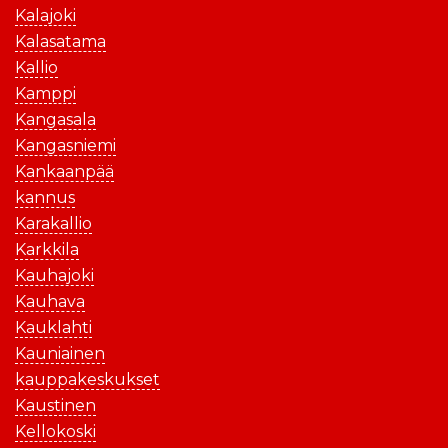
Kalajoki
Kalasatama
Kallio
Kamppi
Kangasala
Kangasniemi
Kankaanpää
kannus
Karakallio
Karkkila
Kauhajoki
Kauhava
Kauklahti
Kauniainen
kauppakeskukset
Kaustinen
Kellokoski