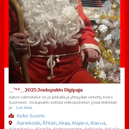
__”**__2025:Joulupukin Digipaja
Aaton valmistelut on jo pitkällä ja yhteydet viritetty koko
Suomeen. Joulupukki soittaa videopuhelun, jossa leikitään
ja
… Lue lisää
Koko Suomi
Äänekoski
,
Ähtäri
,
Akaa
,
Alajärvi
,
Alavus
,