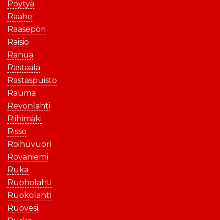
Pöytyä
Raahe
Raasepori
Raisio
Ranua
Rastaala
Rastaspuisto
Rauma
Revonlahti
Riihimäki
Risso
Roihuvuori
Rovaniemi
Ruka
Ruoholahti
Ruokolahti
Ruovesi