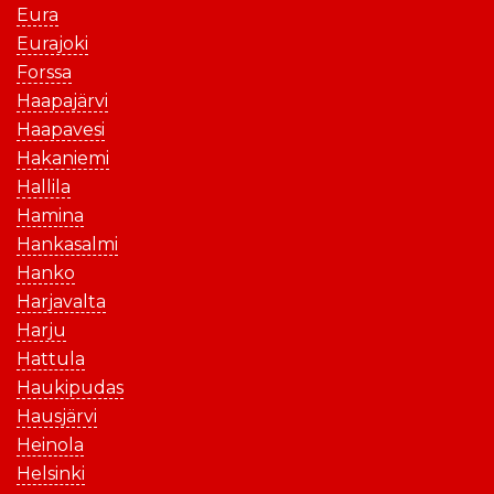
Eura
Eurajoki
Forssa
Haapajärvi
Haapavesi
Hakaniemi
Hallila
Hamina
Hankasalmi
Hanko
Harjavalta
Harju
Hattula
Haukipudas
Hausjärvi
Heinola
Helsinki