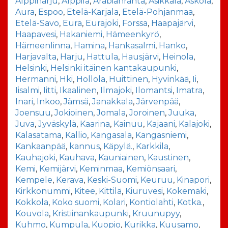
Alppiharju
,
Alppila
,
Arabianranta
,
Asikkala
,
Askola
,
Aura
,
Espoo
,
Etelä-Karjala
,
Etelä-Pohjanmaa
,
Etelä-Savo
,
Eura
,
Eurajoki
,
Forssa
,
Haapajärvi
,
Haapavesi
,
Hakaniemi
,
Hämeenkyrö
,
Hämeenlinna
,
Hamina
,
Hankasalmi
,
Hanko
,
Harjavalta
,
Harju
,
Hattula
,
Hausjärvi
,
Heinola
,
Helsinki
,
Helsinki itäinen kantakaupunki
,
Hermanni
,
Hki
,
Hollola
,
Huittinen
,
Hyvinkää
,
Ii
,
Iisalmi
,
Iitti
,
Ikaalinen
,
Ilmajoki
,
Ilomantsi
,
Imatra
,
Inari
,
Inkoo
,
Jämsä
,
Janakkala
,
Järvenpää
,
Joensuu
,
Jokioinen
,
Jomala
,
Joroinen
,
Juuka
,
Juva
,
Jyväskylä
,
Kaarina
,
Kainuu
,
Kajaani
,
Kalajoki
,
Kalasatama
,
Kallio
,
Kangasala
,
Kangasniemi
,
Kankaanpää
,
kannus
,
Käpylä.
,
Karkkila
,
Kauhajoki
,
Kauhava
,
Kauniainen
,
Kaustinen
,
Kemi
,
Kemijärvi
,
Keminmaa
,
Kemiönsaari
,
Kempele
,
Kerava
,
Keski-Suomi
,
Keuruu
,
Kinapori
,
Kirkkonummi
,
Kitee
,
Kittilä
,
Kiuruvesi
,
Kokemäki
,
Kokkola
,
Koko suomi
,
Kolari
,
Kontiolahti
,
Kotka.
,
Kouvola
,
Kristiinankaupunki
,
Kruunupyy
,
Kuhmo
,
Kumpula
,
Kuopio
,
Kurikka
,
Kuusamo
,