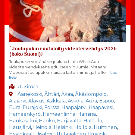
`Joulupukin räätälöity videotervehdys 2026
(koko Suomi)!
Joulupukin voi tänäkin jouluna tilata WhatsApp-
videotervehdyksenä edulliseen joulumielihintaan!
Videossa Joulupukki muistaa lasten nimet ja heille
… Lue
lisää
Uusimaa
Äänekoski
,
Ähtäri
,
Akaa
,
Äkäslompolo
,
Alajärvi
,
Alavus
,
Asikkala
,
Askola
,
Aura
,
Espoo
,
Eura
,
Eurajoki
,
Forssa
,
Haapajärvi
,
Haapavesi
,
Hämeenkyrö
,
Hämeenlinna
,
Hamina
,
Hankasalmi
,
Hanko
,
Harjavalta
,
Hattula
,
Hausjärvi
,
Heinola
,
Helsinki
,
Hollola
,
Huittinen
,
Hyvinkää
,
Ii
,
Iisalmi
,
Iitti
,
Ikaalinen
,
Ilmajoki
,