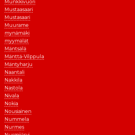
Munkkivuori
Mustaasaari
Mustasaari
Muurame
mynämäki
myymälät
Mäntsälä
Mänttä-Vilppula
Mäntyharju
Naantali
Nakkila
Nastola
Nivala
Nokia
Nousiainen
Nummela
Nurmes
Nurmijärvi