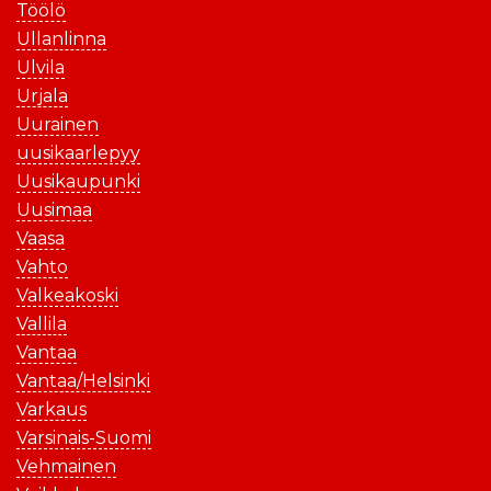
Töölö
Ullanlinna
Ulvila
Urjala
Uurainen
uusikaarlepyy
Uusikaupunki
Uusimaa
Vaasa
Vahto
Valkeakoski
Vallila
Vantaa
Vantaa/Helsinki
Varkaus
Varsinais-Suomi
Vehmainen