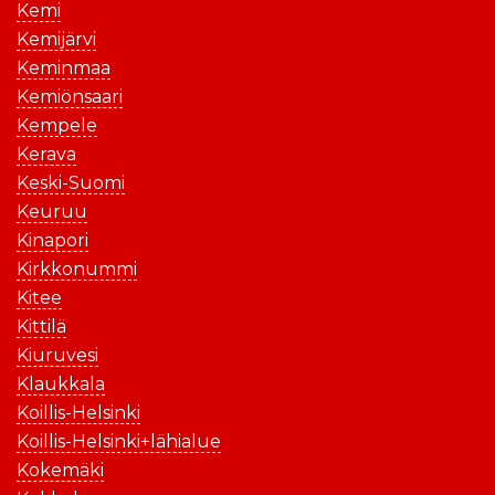
Kemi
Kemijärvi
Keminmaa
Kemiönsaari
Kempele
Kerava
Keski-Suomi
Keuruu
Kinapori
Kirkkonummi
Kitee
Kittilä
Kiuruvesi
Klaukkala
Koillis-Helsinki
Koillis-Helsinki+lähialue
Kokemäki