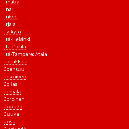
Imatra
Inari
Inkoo
Irjala
Isokyrö
Itä-Helsinki
Itä-Pakila
Itä-Tampere: Atala
Janakkala
Joensuu
Jokioinen
Jollas
Jomala
Joroinen
Jupperi
Juuka
Juva