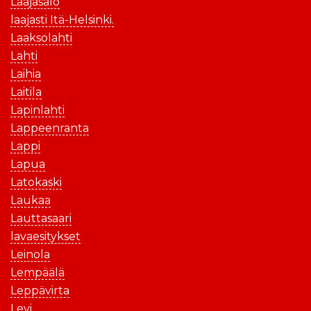
Laajasalo
laajasti Itä-Helsinki.
Laaksolahti
Lahti
Laihia
Laitila
Lapinlahti
Lappeenranta
Lappi
Lapua
Latokaski
Laukaa
Lauttasaari
lavaesitykset
Leinola
Lempäälä
Leppävirta
Levi