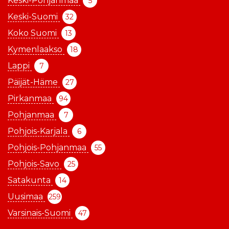
Keski-Pohjanmaa
5
Keski-Suomi
32
Koko Suomi
13
Kymenlaakso
18
Lappi
7
Päijät-Häme
27
Pirkanmaa
94
Pohjanmaa
7
Pohjois-Karjala
6
Pohjois-Pohjanmaa
55
Pohjois-Savo
25
Satakunta
14
Uusimaa
259
Varsinais-Suomi
47