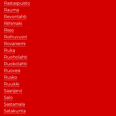
Rastaspuisto
Rauma
Revonlahti
Riihimäki
Risso
Roihuvuori
Rovaniemi
Ruka
Ruoholahti
Ruokolahti
Ruovesi
Rusko
Ruukki
Saarijärvi
Salo
Sastamala
Satakunta