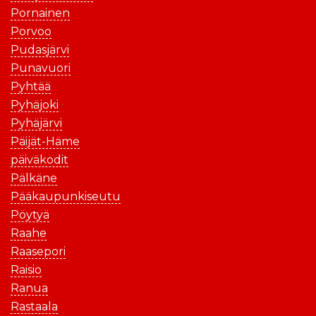
Pornainen
Porvoo
Pudasjärvi
Punavuori
Pyhtää
Pyhäjoki
Pyhäjärvi
Päijät-Häme
päiväkodit
Pälkäne
Pääkaupunkiseutu
Pöytyä
Raahe
Raasepori
Raisio
Ranua
Rastaala