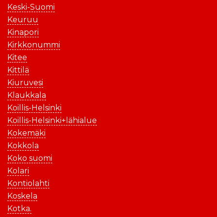
Keski-Suomi
Keuruu
Kinapori
Kirkkonummi
Kitee
Kittilä
Kiuruvesi
Klaukkala
Koillis-Helsinki
Koillis-Helsinki+lähialue
Kokemäki
Kokkola
Koko suomi
Kolari
Kontiolahti
Koskela
Kotka.