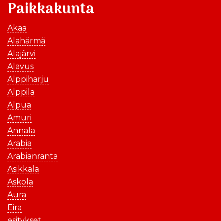
Paikkakunta
Akaa
Alahärmä
Alajärvi
Alavus
Alppiharju
Alppila
Alpua
Amuri
Annala
Arabia
Arabianranta
Asikkala
Askola
Aura
Eira
esitykset