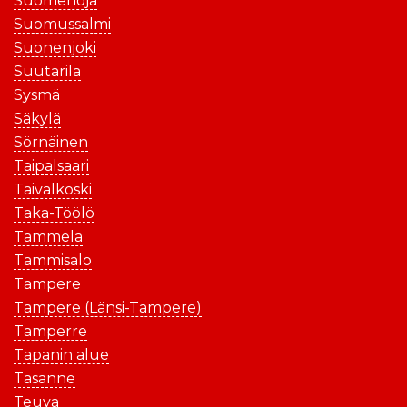
Suomenoja
Suomussalmi
Suonenjoki
Suutarila
Sysmä
Säkylä
Sörnäinen
Taipalsaari
Taivalkoski
Taka-Töölö
Tammela
Tammisalo
Tampere
Tampere (Länsi-Tampere)
Tamperre
Tapanin alue
Tasanne
Teuva