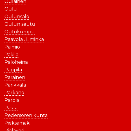
Oulainen
Oulu
Oulunsalo
Oulun seutu
Outokumpu
Paavola . Liminka
Paimio
Pakila
Paloheinä
Pappila
Parainen
Parikkala
Parkano
Parola
Pasila
Pedersören kunta
Pieksämäki
Pielavesi