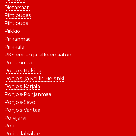
Pietarsaari
Pihtipudas
Pihtipuds
Piikkiö
Pirkanmaa
Pirkkala
PKS ennen ja jälkeen aaton
Pohjanmaa
Pohjois-Helsinki
Pohjois- ja Koillis-Helsinki
Pohjois-Karjala
Pohjois-Pohjanmaa
Pohjois-Savo
Pohjois-Vantaa
Polvijärvi
Pori
Pori ja lähialue