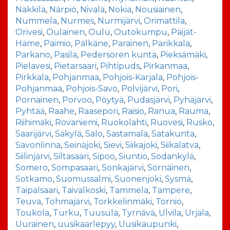
Nakkila
,
Närpiö
,
Nivala
,
Nokia
,
Nousiainen
,
Nummela
,
Nurmes
,
Nurmijärvi
,
Orimattila
,
Orivesi
,
Oulainen
,
Oulu
,
Outokumpu
,
Päijät-
Häme
,
Paimio
,
Pälkäne
,
Parainen
,
Parikkala
,
Parkano
,
Pasila
,
Pedersören kunta
,
Pieksämäki
,
Pielavesi
,
Pietarsaari
,
Pihtipuds
,
Pirkanmaa
,
Pirkkala
,
Pohjanmaa
,
Pohjois-Karjala
,
Pohjois-
Pohjanmaa
,
Pohjois-Savo
,
Polvijärvi
,
Pori
,
Pornainen
,
Porvoo
,
Pöytyä
,
Pudasjärvi
,
Pyhäjärvi
,
Pyhtää
,
Raahe
,
Raasepori
,
Raisio
,
Ranua
,
Rauma
,
Riihimäki
,
Rovaniemi
,
Ruokolahti
,
Ruovesi
,
Rusko
,
Saarijärvi
,
Säkylä
,
Salo
,
Sastamala
,
Satakunta
,
Savonlinna
,
Seinäjoki
,
Sievi
,
Siikajoki
,
Siikalatva
,
Siilinjärvi
,
Siltasaari
,
Sipoo
,
Siuntio
,
Sodankylä
,
Somero
,
Sompasaari
,
Sonkajärvi
,
Sörnäinen
,
Sotkamo
,
Suomussalmi
,
Suonenjoki
,
Sysmä
,
Taipalsaari
,
Taivalkoski
,
Tammela
,
Tampere
,
Teuva
,
Tohmajärvi
,
Torkkelinmäki
,
Tornio
,
Toukola
,
Turku
,
Tuusula
,
Tyrnävä
,
Ulvila
,
Urjala
,
Uurainen
,
uusikaarlepyy
,
Uusikaupunki
,