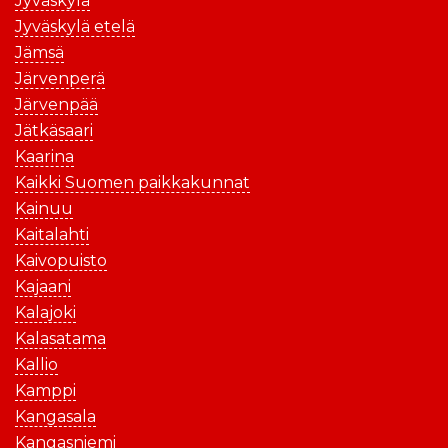
Jyväskylä
Jyväskylä etelä
Jämsä
Järvenperä
Järvenpää
Jätkäsaari
Kaarina
Kaikki Suomen paikkakunnat
Kainuu
Kaitalahti
Kaivopuisto
Kajaani
Kalajoki
Kalasatama
Kallio
Kamppi
Kangasala
Kangasniemi