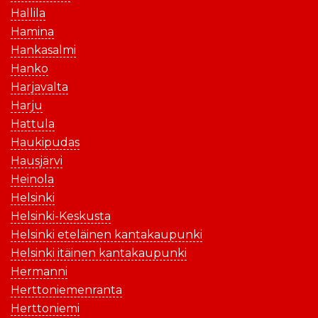
Hallila
Hamina
Hankasalmi
Hanko
Harjavalta
Harju
Hattula
Haukipudas
Hausjärvi
Heinola
Helsinki
Helsinki-Keskusta
Helsinki eteläinen kantakaupunki
Helsinki itäinen kantakaupunki
Hermanni
Herttoniemenranta
Herttoniemi