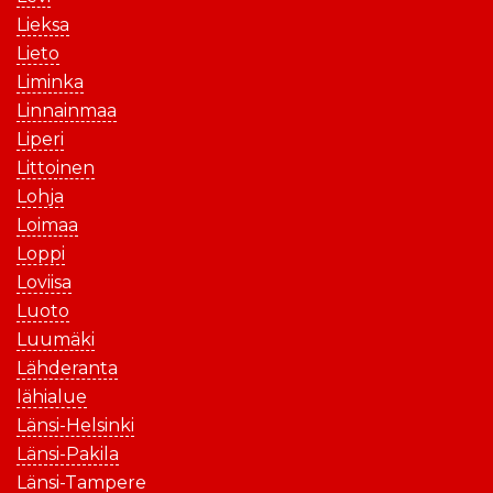
Lieksa
Lieto
Liminka
Linnainmaa
Liperi
Littoinen
Lohja
Loimaa
Loppi
Loviisa
Luoto
Luumäki
Lähderanta
lähialue
Länsi-Helsinki
Länsi-Pakila
Länsi-Tampere