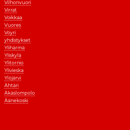
Vilhonvuori
Virrat
Voikkaa
Vuores
Vöyri
yhdistykset
Ylihärmä
Yliskylä
Ylitornio
Ylivieska
Ylöjärvi
Ähtäri
Äkäslompolo
Äänekoski