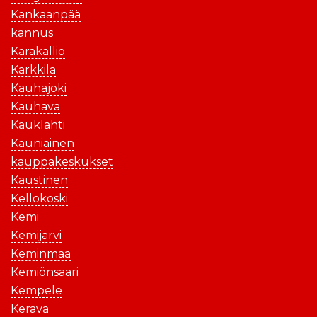
Kankaanpää
kannus
Karakallio
Karkkila
Kauhajoki
Kauhava
Kauklahti
Kauniainen
kauppakeskukset
Kaustinen
Kellokoski
Kemi
Kemijärvi
Keminmaa
Kemiönsaari
Kempele
Kerava