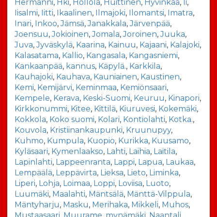
Hermanni
,
Hki
,
Hollola
,
Huittinen
,
Hyvinkää
,
Ii
,
Iisalmi
,
Iitti
,
Ikaalinen
,
Ilmajoki
,
Ilomantsi
,
Imatra
,
Inari
,
Inkoo
,
Jämsä
,
Janakkala
,
Järvenpää
,
Joensuu
,
Jokioinen
,
Jomala
,
Joroinen
,
Juuka
,
Juva
,
Jyväskylä
,
Kaarina
,
Kainuu
,
Kajaani
,
Kalajoki
,
Kalasatama
,
Kallio
,
Kangasala
,
Kangasniemi
,
Kankaanpää
,
kannus
,
Käpylä.
,
Karkkila
,
Kauhajoki
,
Kauhava
,
Kauniainen
,
Kaustinen
,
Kemi
,
Kemijärvi
,
Keminmaa
,
Kemiönsaari
,
Kempele
,
Kerava
,
Keski-Suomi
,
Keuruu
,
Kinapori
,
Kirkkonummi
,
Kitee
,
Kittilä
,
Kiuruvesi
,
Kokemäki
,
Kokkola
,
Koko suomi
,
Kolari
,
Kontiolahti
,
Kotka.
,
Kouvola
,
Kristiinankaupunki
,
Kruunupyy
,
Kuhmo
,
Kumpula
,
Kuopio
,
Kurikka
,
Kuusamo
,
Kyläsaari
,
Kymenlaakso
,
Lahti
,
Laihia
,
Laitila
,
Lapinlahti
,
Lappeenranta
,
Lappi
,
Lapua
,
Laukaa
,
Lempäälä
,
Leppävirta
,
Lieksa
,
Lieto
,
Liminka
,
Liperi
,
Lohja
,
Loimaa
,
Loppi
,
Loviisa
,
Luoto
,
Luumäki
,
Maalahti
,
Mäntsälä
,
Mänttä-Vilppula
,
Mäntyharju
,
Masku
,
Merihaka
,
Mikkeli
,
Muhos
,
Mustaasaari
,
Muurame
,
mynämäki
,
Naantali
,