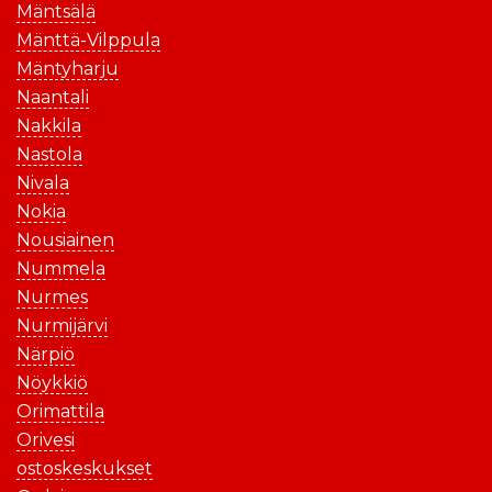
Mäntsälä
Mänttä-Vilppula
Mäntyharju
Naantali
Nakkila
Nastola
Nivala
Nokia
Nousiainen
Nummela
Nurmes
Nurmijärvi
Närpiö
Nöykkiö
Orimattila
Orivesi
ostoskeskukset