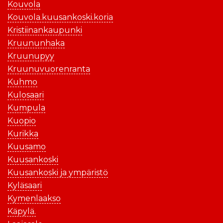
Kouvola
Kouvola.kuusankoski.koria
Kristiinankaupunki
Kruununhaka
Kruunupyy
Kruunuvuorenranta
Kuhmo
Kulosaari
Kumpula
Kuopio
Kurikka
Kuusamo
Kuusankoski
Kuusankoski ja ympäristö
Kyläsaari
Kymenlaakso
Käpylä.