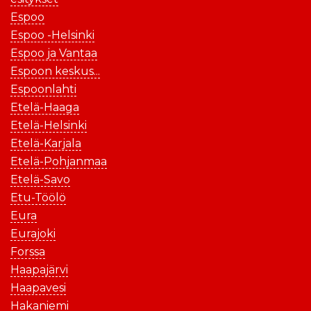
Espoo
Espoo -Helsinki
Espoo ja Vantaa
Espoon keskus...
Espoonlahti
Etelä-Haaga
Etelä-Helsinki
Etelä-Karjala
Etelä-Pohjanmaa
Etelä-Savo
Etu-Töölö
Eura
Eurajoki
Forssa
Haapajärvi
Haapavesi
Hakaniemi