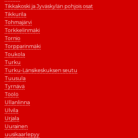
Tikkakoski ja Jyväskylän pohjois osat
Tikkurila
Tohmajärvi
Torkkelinmäki
Tornio
Torpparinmäki
Toukola
Turku
Turku-Länsikeskuksen seutu
Tuusula
Tyrnävä
Töölö
Ullanlinna
Ulvila
Urjala
Uurainen
uusikaarlepyy