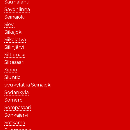
Saunalahti
Savonlinna
Seinäjoki
Sievi
Siikajoki
Siikalatva
Siilinjärvi
Siltamäki
Siltasaari
Sipoo
Siuntio
sivukylät ja Seinäjoki
Sodankylä
Somero
Sompasaari
Sonkajärvi
Sotkamo