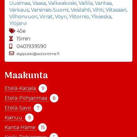
Uusimaa
,
Vaasa
,
Valkeakoski
,
Vallila
,
Vantaa
,
Varkaus
,
Varsinais-Suomi
,
Vesilahti
,
Vihti
,
Viitasaari
,
Vilhonvuori
,
Virrat
,
Vöyri
,
Ylitornio
,
Ylivieska
,
Ylöjärvi
45e
15min
0401939590
digipukki@actiontime.fi
Maakunta
Etelä-Karjala
9
Etelä-Pohjanmaa
8
Etelä-Savo
7
Kainuu
9
Kanta-Häme
15