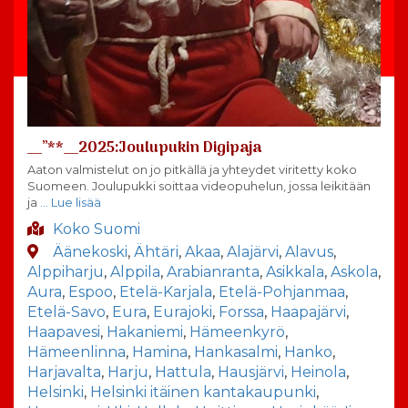
__”**__2025:Joulupukin Digipaja
Aaton valmistelut on jo pitkällä ja yhteydet viritetty koko
Suomeen. Joulupukki soittaa videopuhelun, jossa leikitään
ja
… Lue lisää
Koko Suomi
Äänekoski
,
Ähtäri
,
Akaa
,
Alajärvi
,
Alavus
,
Alppiharju
,
Alppila
,
Arabianranta
,
Asikkala
,
Askola
,
Aura
,
Espoo
,
Etelä-Karjala
,
Etelä-Pohjanmaa
,
Etelä-Savo
,
Eura
,
Eurajoki
,
Forssa
,
Haapajärvi
,
Haapavesi
,
Hakaniemi
,
Hämeenkyrö
,
Hämeenlinna
,
Hamina
,
Hankasalmi
,
Hanko
,
Harjavalta
,
Harju
,
Hattula
,
Hausjärvi
,
Heinola
,
Helsinki
,
Helsinki itäinen kantakaupunki
,