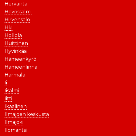
Hervanta
Hevossalmi
Hirvensalo
Hki
Hollola
Huittinen
Hyvinkää
Hämeenkyrö
Hämeenlinna
Härmälä
Ii
Iisalmi
Iitti
Ikaalinen
Ilmajoen keskusta
Ilmajoki
Ilomantsi