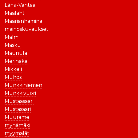
Länsi-Vantaa
Maalahti
Maarianhamina
mainoskuvaukset
Malmi
Masku
Maunula
Merihaka
Mikkeli
Muhos
Munkkiniemen
Munkkivuori
Mustaasaari
Mustasaari
Muurame
mynämäki
myymälät