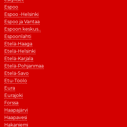
Espoo
Espoo -Helsinki
Espoo ja Vantaa
Espoon keskus...
Espoonlahti
Etelä-Haaga
Etelä-Helsinki
Etelä-Karjala
Etelä-Pohjanmaa
Etelä-Savo
Etu-Töölö
Eura
Eurajoki
Forssa
Haapajärvi
Haapavesi
Hakaniemi