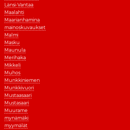
Länsi-Vantaa
Maalahti
Maarianhamina
mainoskuvaukset
Malmi
Masku
Maunula
Merihaka
Mikkeli
Muhos
Munkkiniemen
Munkkivuori
Mustaasaari
Mustasaari
Muurame
mynämäki
myymälät