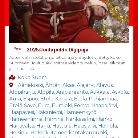
__”**__2025:Joulupukin Digipaja
Aaton valmistelut on jo pitkällä ja yhteydet viritetty koko
Suomeen. Joulupukki soittaa videopuhelun, jossa leikitään
ja
… Lue lisää
Koko Suomi
Äänekoski
,
Ähtäri
,
Akaa
,
Alajärvi
,
Alavus
,
Alppiharju
,
Alppila
,
Arabianranta
,
Asikkala
,
Askola
,
Aura
,
Espoo
,
Etelä-Karjala
,
Etelä-Pohjanmaa
,
Etelä-Savo
,
Eura
,
Eurajoki
,
Forssa
,
Haapajärvi
,
Haapavesi
,
Hakaniemi
,
Hämeenkyrö
,
Hämeenlinna
,
Hamina
,
Hankasalmi
,
Hanko
,
Harjavalta
,
Harju
,
Hattula
,
Hausjärvi
,
Heinola
,
Helsinki
,
Helsinki itäinen kantakaupunki
,