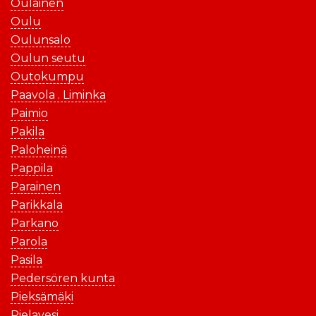
Oulainen
Oulu
Oulunsalo
Oulun seutu
Outokumpu
Paavola . Liminka
Paimio
Pakila
Paloheinä
Pappila
Parainen
Parikkala
Parkano
Parola
Pasila
Pedersören kunta
Pieksämäki
Pielavesi