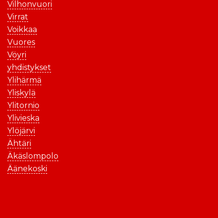
Vilhonvuori
Virrat
Voikkaa
Vuores
Vöyri
yhdistykset
Ylihärmä
Yliskylä
Ylitornio
Ylivieska
Ylöjärvi
Ähtäri
Äkäslompolo
Äänekoski