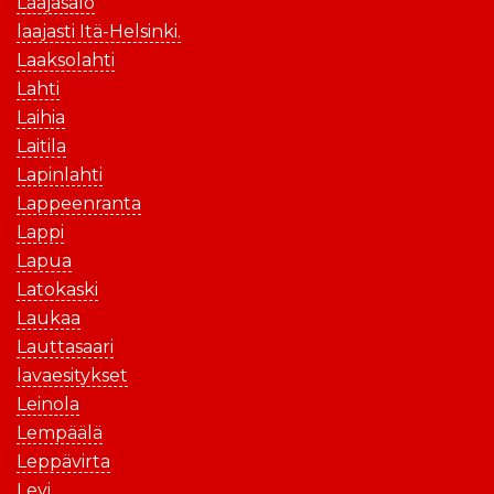
Laajasalo
laajasti Itä-Helsinki.
Laaksolahti
Lahti
Laihia
Laitila
Lapinlahti
Lappeenranta
Lappi
Lapua
Latokaski
Laukaa
Lauttasaari
lavaesitykset
Leinola
Lempäälä
Leppävirta
Levi