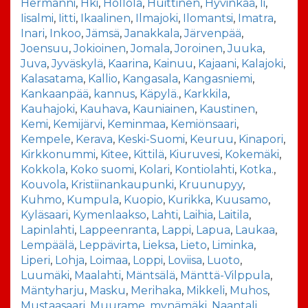
Hermanni
,
Hki
,
Hollola
,
Huittinen
,
Hyvinkää
,
Ii
,
Iisalmi
,
Iitti
,
Ikaalinen
,
Ilmajoki
,
Ilomantsi
,
Imatra
,
Inari
,
Inkoo
,
Jämsä
,
Janakkala
,
Järvenpää
,
Joensuu
,
Jokioinen
,
Jomala
,
Joroinen
,
Juuka
,
Juva
,
Jyväskylä
,
Kaarina
,
Kainuu
,
Kajaani
,
Kalajoki
,
Kalasatama
,
Kallio
,
Kangasala
,
Kangasniemi
,
Kankaanpää
,
kannus
,
Käpylä.
,
Karkkila
,
Kauhajoki
,
Kauhava
,
Kauniainen
,
Kaustinen
,
Kemi
,
Kemijärvi
,
Keminmaa
,
Kemiönsaari
,
Kempele
,
Kerava
,
Keski-Suomi
,
Keuruu
,
Kinapori
,
Kirkkonummi
,
Kitee
,
Kittilä
,
Kiuruvesi
,
Kokemäki
,
Kokkola
,
Koko suomi
,
Kolari
,
Kontiolahti
,
Kotka.
,
Kouvola
,
Kristiinankaupunki
,
Kruunupyy
,
Kuhmo
,
Kumpula
,
Kuopio
,
Kurikka
,
Kuusamo
,
Kyläsaari
,
Kymenlaakso
,
Lahti
,
Laihia
,
Laitila
,
Lapinlahti
,
Lappeenranta
,
Lappi
,
Lapua
,
Laukaa
,
Lempäälä
,
Leppävirta
,
Lieksa
,
Lieto
,
Liminka
,
Liperi
,
Lohja
,
Loimaa
,
Loppi
,
Loviisa
,
Luoto
,
Luumäki
,
Maalahti
,
Mäntsälä
,
Mänttä-Vilppula
,
Mäntyharju
,
Masku
,
Merihaka
,
Mikkeli
,
Muhos
,
Mustaasaari
,
Muurame
,
mynämäki
,
Naantali
,