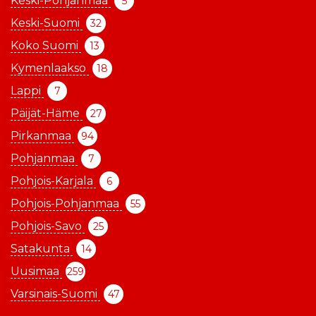
Keski-Pohjanmaa
5
Keski-Suomi
32
Koko Suomi
13
Kymenlaakso
18
Lappi
7
Päijät-Häme
27
Pirkanmaa
94
Pohjanmaa
7
Pohjois-Karjala
6
Pohjois-Pohjanmaa
55
Pohjois-Savo
25
Satakunta
14
Uusimaa
259
Varsinais-Suomi
47