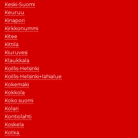
Keski-Suomi
Keuruu
Kinapori
Kirkkonummi
Kitee
Kittilä
Kiuruvesi
Klaukkala
Koillis-Helsinki
Koillis-Helsinki+lähialue
Kokemäki
Kokkola
Koko suomi
Kolari
Kontiolahti
Koskela
Kotka.