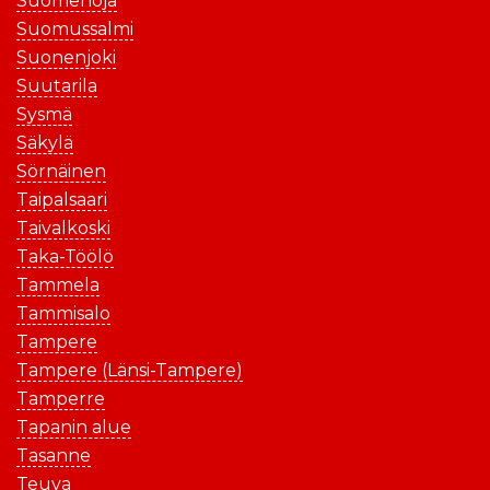
Suomenoja
Suomussalmi
Suonenjoki
Suutarila
Sysmä
Säkylä
Sörnäinen
Taipalsaari
Taivalkoski
Taka-Töölö
Tammela
Tammisalo
Tampere
Tampere (Länsi-Tampere)
Tamperre
Tapanin alue
Tasanne
Teuva