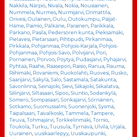
Nakkila
,
Närpiö
,
Nivala
,
Nokia
,
Nousiainen
,
Nummela
,
Nurmes
,
Nurmijärvi
,
Orimattila
,
Orivesi
,
Oulainen
,
Oulu
,
Outokumpu
,
Päijät-
Häme
,
Paimio
,
Pälkäne
,
Parainen
,
Parikkala
,
Parkano
,
Pasila
,
Pedersören kunta
,
Pieksämäki
,
Pielavesi
,
Pietarsaari
,
Pihtipuds
,
Pirkanmaa
,
Pirkkala
,
Pohjanmaa
,
Pohjois-Karjala
,
Pohjois-
Pohjanmaa
,
Pohjois-Savo
,
Polvijärvi
,
Pori
,
Pornainen
,
Porvoo
,
Pöytyä
,
Pudasjärvi
,
Pyhäjärvi
,
Pyhtää
,
Raahe
,
Raasepori
,
Raisio
,
Ranua
,
Rauma
,
Riihimäki
,
Rovaniemi
,
Ruokolahti
,
Ruovesi
,
Rusko
,
Saarijärvi
,
Säkylä
,
Salo
,
Sastamala
,
Satakunta
,
Savonlinna
,
Seinäjoki
,
Sievi
,
Siikajoki
,
Siikalatva
,
Siilinjärvi
,
Siltasaari
,
Sipoo
,
Siuntio
,
Sodankylä
,
Somero
,
Sompasaari
,
Sonkajärvi
,
Sörnäinen
,
Sotkamo
,
Suomussalmi
,
Suonenjoki
,
Sysmä
,
Taipalsaari
,
Taivalkoski
,
Tammela
,
Tampere
,
Teuva
,
Tohmajärvi
,
Torkkelinmäki
,
Tornio
,
Toukola
,
Turku
,
Tuusula
,
Tyrnävä
,
Ulvila
,
Urjala
,
Uurainen
,
uusikaarlepyy
,
Uusikaupunki
,