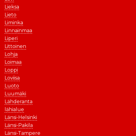
Lieksa
Lieto
Liminka
Linnainmaa
Liperi
Littoinen
Lohja
Loimaa
Loppi
Loviisa
Luoto
Luumäki
Lähderanta
lähialue
Länsi-Helsinki
Länsi-Pakila
Länsi-Tampere