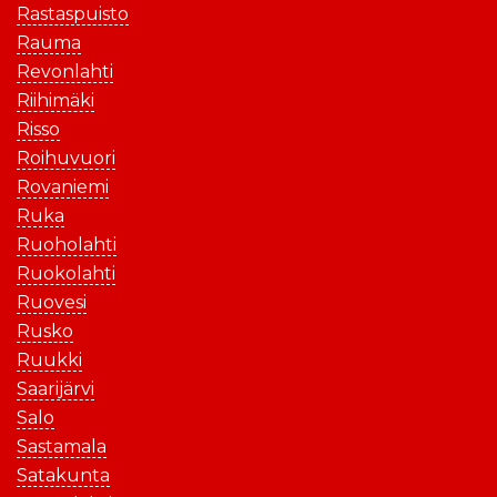
Rastaspuisto
Rauma
Revonlahti
Riihimäki
Risso
Roihuvuori
Rovaniemi
Ruka
Ruoholahti
Ruokolahti
Ruovesi
Rusko
Ruukki
Saarijärvi
Salo
Sastamala
Satakunta