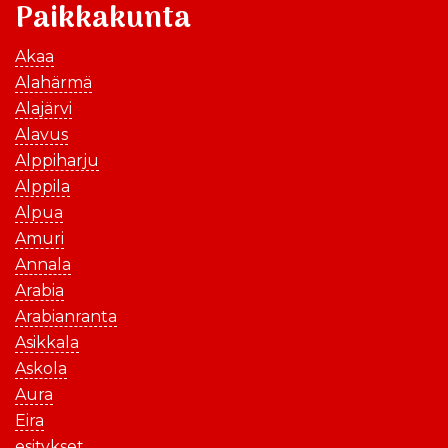
Paikkakunta
Akaa
Alahärmä
Alajärvi
Alavus
Alppiharju
Alppila
Alpua
Amuri
Annala
Arabia
Arabianranta
Asikkala
Askola
Aura
Eira
esitykset