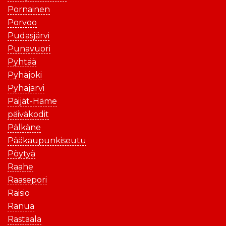
Pornainen
Porvoo
Pudasjärvi
Punavuori
Pyhtää
Pyhäjoki
Pyhäjärvi
Päijät-Häme
päiväkodit
Pälkäne
Pääkaupunkiseutu
Pöytyä
Raahe
Raasepori
Raisio
Ranua
Rastaala