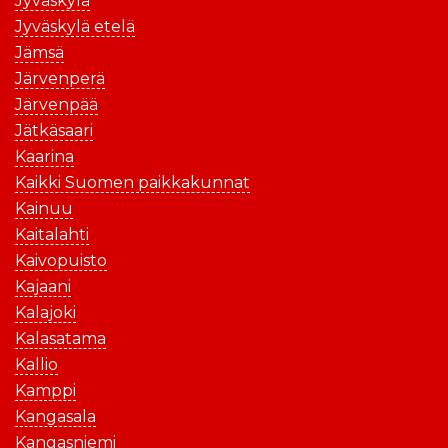
Jyväskylä
Jyväskylä etelä
Jämsä
Järvenperä
Järvenpää
Jätkäsaari
Kaarina
Kaikki Suomen paikkakunnat
Kainuu
Kaitalahti
Kaivopuisto
Kajaani
Kalajoki
Kalasatama
Kallio
Kamppi
Kangasala
Kangasniemi