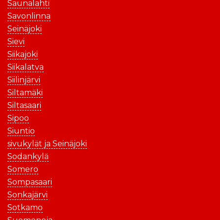
Saunalahti
Savonlinna
Seinäjoki
Sievi
Siikajoki
Siikalatva
Siilinjärvi
Siltamäki
Siltasaari
Sipoo
Siuntio
sivukylät ja Seinäjoki
Sodankylä
Somero
Sompasaari
Sonkajärvi
Sotkamo