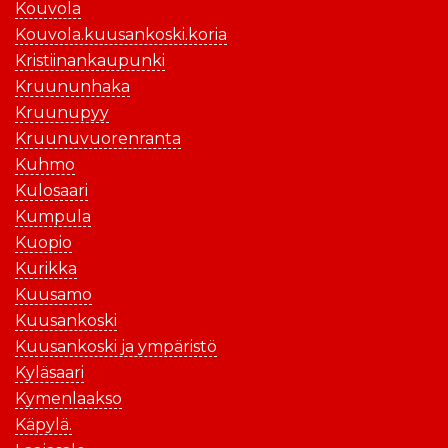
Kouvola
Kouvola.kuusankoski.koria
Kristiinankaupunki
Kruununhaka
Kruunupyy
Kruunuvuorenranta
Kuhmo
Kulosaari
Kumpula
Kuopio
Kurikka
Kuusamo
Kuusankoski
Kuusankoski ja ympäristö
Kyläsaari
Kymenlaakso
Käpylä.