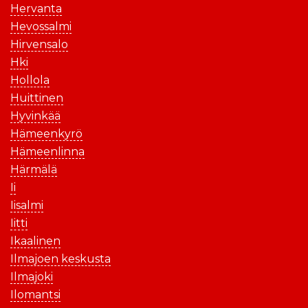
Hervanta
Hevossalmi
Hirvensalo
Hki
Hollola
Huittinen
Hyvinkää
Hämeenkyrö
Hämeenlinna
Härmälä
Ii
Iisalmi
Iitti
Ikaalinen
Ilmajoen keskusta
Ilmajoki
Ilomantsi