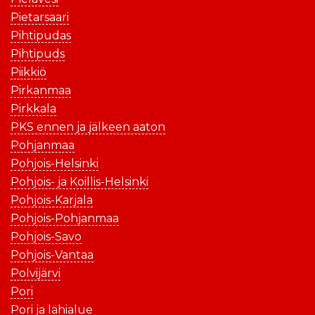
Pietarsaari
Pihtipudas
Pihtipuds
Piikkiö
Pirkanmaa
Pirkkala
PKS ennen ja jälkeen aaton
Pohjanmaa
Pohjois-Helsinki
Pohjois- ja Koillis-Helsinki
Pohjois-Karjala
Pohjois-Pohjanmaa
Pohjois-Savo
Pohjois-Vantaa
Polvijärvi
Pori
Pori ja lähialue