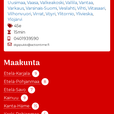
Uusimaa
,
Vaasa
,
Valkeakoski
,
Vallila
,
Vantaa
,
Varkaus
,
Varsinais-Suomi
,
Vesilahti
,
Vihti
,
Viitasaari
,
Vilhonvuori
,
Virrat
,
Vöyri
,
Ylitornio
,
Ylivieska
,
Ylöjärvi
45e
15min
0401939590
digipukki@actiontime.fi
Maakunta
Etelä-Karjala
9
Etelä-Pohjanmaa
8
Etelä-Savo
7
Kainuu
9
Kanta-Häme
15