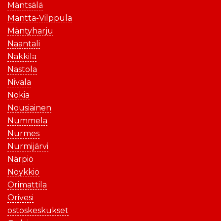
Mäntsälä
Mänttä-Vilppula
Mäntyharju
Naantali
Nakkila
Nastola
Nivala
Nokia
Nousiainen
Nummela
Nurmes
Nurmijärvi
Närpiö
Nöykkiö
Orimattila
Orivesi
ostoskeskukset