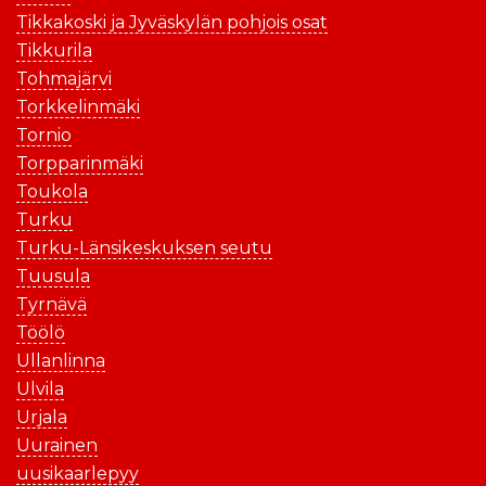
Tikkakoski ja Jyväskylän pohjois osat
Tikkurila
Tohmajärvi
Torkkelinmäki
Tornio
Torpparinmäki
Toukola
Turku
Turku-Länsikeskuksen seutu
Tuusula
Tyrnävä
Töölö
Ullanlinna
Ulvila
Urjala
Uurainen
uusikaarlepyy