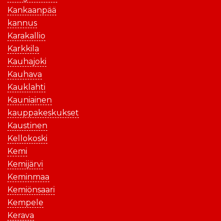
Kankaanpää
kannus
Karakallio
Karkkila
Kauhajoki
Kauhava
Kauklahti
Kauniainen
kauppakeskukset
Kaustinen
Kellokoski
Kemi
Kemijärvi
Keminmaa
Kemiönsaari
Kempele
Kerava