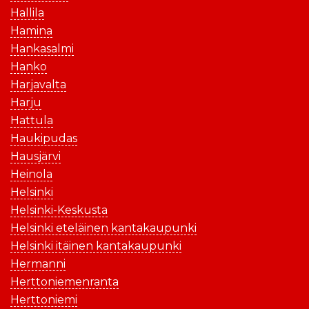
Hallila
Hamina
Hankasalmi
Hanko
Harjavalta
Harju
Hattula
Haukipudas
Hausjärvi
Heinola
Helsinki
Helsinki-Keskusta
Helsinki eteläinen kantakaupunki
Helsinki itäinen kantakaupunki
Hermanni
Herttoniemenranta
Herttoniemi