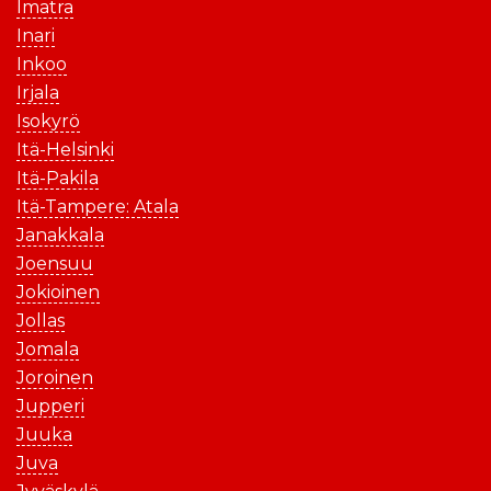
Imatra
Inari
Inkoo
Irjala
Isokyrö
Itä-Helsinki
Itä-Pakila
Itä-Tampere: Atala
Janakkala
Joensuu
Jokioinen
Jollas
Jomala
Joroinen
Jupperi
Juuka
Juva