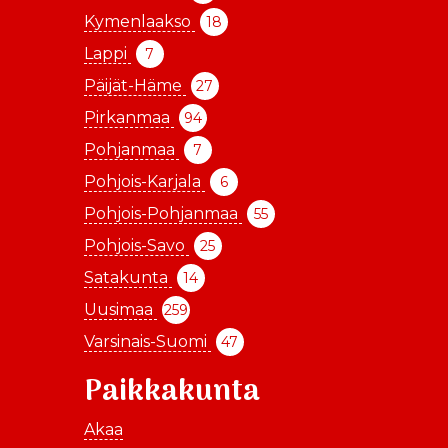
Kymenlaakso
18
Lappi
7
Päijät-Häme
27
Pirkanmaa
94
Pohjanmaa
7
Pohjois-Karjala
6
Pohjois-Pohjanmaa
55
Pohjois-Savo
25
Satakunta
14
Uusimaa
259
Varsinais-Suomi
47
Paikkakunta
Akaa