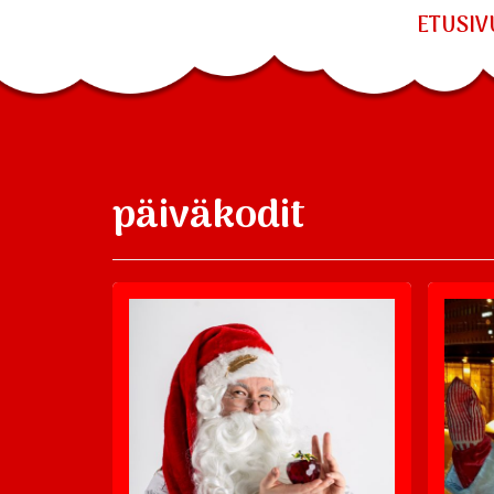
ETUSIV
päiväkodit