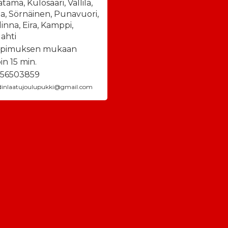
tama, Kulosaari, Vallila,
la, Sörnäinen, Punavuori,
linna, Eira, Kamppi,
lahti
opimuksen mukaan
in 15 min.
56503859
dinlaatujoulupukki@gmail.com