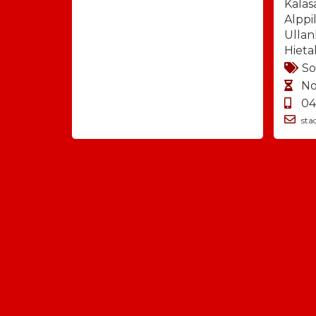
Kalasa
Alppi
Ullan
Hieta
S
No
04
sta