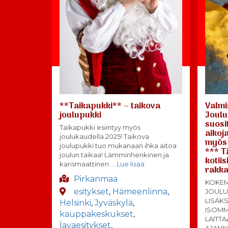
**Taikapukki** – taikova
Valmi
joulupukki
Joulu
suosi
Taikapukki esiintyy myös
aikoj
joulukaudella 2025! Taikova
myös 
joulupukki tuo mukanaan ihka aitoa
*** T
joulun taikaa! Lämminhenkinen ja
kotiis
karismaattinen
… Lue lisää
rakka
Pirkanmaa
KOKEM
esitykset
,
Hämeenlinna
,
JOULU
LISÄK
Helsinki
,
Jyväskylä
,
ISOMM
kauppakeskukset
,
LAITT
lavaesitykset
,
AJANK