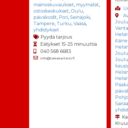
mainoskuvaukset
,
myymälät
,
U
ostoskeskukset
,
Oulu
,
Av
päiväkodit
,
Pori
,
Seinäjoki
,
Joul
Tampere
,
Turku
,
Vaasa
,
Vanta
yhdistykset
Helsi
Pyydä tarjous
itäin
Esitykset 15-25 minuuttia
Helsi
040 568 6683
Joul
info@taikakartano.fi
Joulu
kaup
Helsi
Helsi
Pääk
päivä
Pohjoi
Sairaa
yhdis
Ka
Kruu