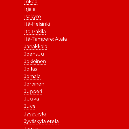
Inkoo
Irjala
Isokyrö
Itä-Helsinki
Itä-Pakila
Itä-Tampere: Atala
Janakkala
Joensuu
Jokioinen
Jollas
Jomala
Joroinen
Jupperi
Juuka
Juva
Jyväskylä
Jyväskylä etelä
Jämsä